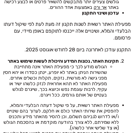
גולשים צעירים יותר מתבקשים להשאיר פרטים או לבצע רכישה
באתר
אך ורק
באמצעות אחד ההורים.
עדכון ושינוי התקנון
מפעילת האתר רשאית לשנות תקנון זה מעת לעת לפי שיקול דעתו
הבלעדי והמלא, ושינויים אלה ייכנסו לתוקפם באופן מיידי, עם
פרסומם.
התקנון עודכן לאחרונה ביום 28 לחודש אוגוסט 2025.
תקינות האתר, נכונות המידע והיכולת לעשות שימוש באתר
הגולש מודע לכך כי מפעילת האתר אינה מתחייבת
שהשירות הניתן באתר לא יופרע, יינתן כסדרו או יהא חסין
מפני גישה לא מורשית, נזקים, תקלות וכשלים אחרים.
מפעילת האתר לא תהא אחראית לנזק כלשהו ישיר או
עקיף, לרבות עוגמת נפש וכיוצא בכך, שייגרם לגולש
בעטיים של אותם גורמים, ככל וייגרם.
מפעילת האתר רשאית, על פי שיקול דעתה הבלעדי והמלא,
להפסיק את שירותי האתר כולם או חלקם, לערוך בהם שינויים
ו/או לדרוש לגביהם תשלום, וכן להסיר מהאתר מידע ותכנים
ללא שמירתם, ללא צורך בהודעה מוקדמת או בהסכמת הגולש
(או צד שלישי אחר כלשהו).