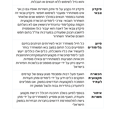
והוא נזיל לשימוש ללא תנאים או הגבלות.
פיקדון
פיקדון זה נקבע על פי וותק השירות ואופיו גם כן אך
צבאי
אינו משתחרר ומועבר לשימוש חופשי. פיקדון צבאי זה
מותנה במספר תנאים במהלך החמש שנים שלאחר
השחרור הצבאי: צורכי לימודים הכשרה מקצועית
הקמת עסקלימודי נהיגהדיורנישואין אם לא ניצלתם
פיקדון צבאי אל דאגה הוא יעבור כולו אוטומטית
לחשבון הבנק שמעודכן במערכות צה"ל בתום חמש
השנים שלאחר השחרור
סיוע
כל חייל משוחרר זכאי לשירותים הניתנים בחינם
בלימודים
המסייעים בכל תחום במצב בוא המשוחרר בוחר
להעשיר את כליו והשכלתו, כלים אלו כוללים: ייעוץ
לגבי לימודיםהכשרה מקצועיתתעסוקהזכויותהטבות
וזכאויות המגיעות למשתחררים ובאילו מוסדות.
הייעוץ ניתן על ידי יועצים מוסמכים בלשכות הפזורות
בישראל
הכשרה
האגף פעל רבות ומסבסד מגוון עצום של קורסים
מקצועית
המקנים כלים וידע על ידי לימודים ומתן תעודות
לעתיד
הסמכה למקצועות הנדרשים במשק. אנו ממליצים
להתעדכן בתדירות גבוה ולנצל ממשק זה
איתור
בנוסף לסיוע בשלב ההכנה הכולל רכישת מקצוע
משרות
ותעודה, האגף מכוון ומסייע למשוחררים על ידי מתן
גישה לפלטפורמת דרושים בחברות הבחירות במשק
הישראלי