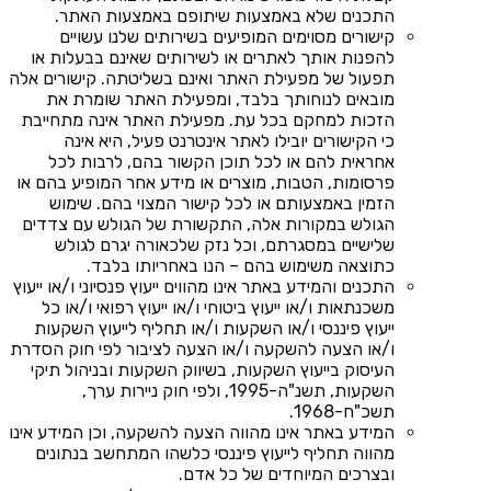
התכנים שלא באמצעות שיתופם באמצעות האתר.
קישורים מסוימים המופיעים בשירותים שלנו עשויים
להפנות אותך לאתרים או לשירותים שאינם בבעלות או
תפעול של מפעילת האתר ואינם בשליטתה. קישורים אלה
מובאים לנוחותך בלבד, ומפעילת האתר שומרת את
הזכות למחקם בכל עת. מפעילת האתר אינה מתחייבת
כי הקישורים יובילו לאתר אינטרנט פעיל, היא אינה
אחראית להם או לכל תוכן הקשור בהם, לרבות לכל
פרסומות, הטבות, מוצרים או מידע אחר המופיע בהם או
הזמין באמצעותם או לכל קישור המצוי בהם. שימוש
הגולש במקורות אלה, התקשורת של הגולש עם צדדים
שלישיים במסגרתם, וכל נזק שלכאורה יגרם לגולש
כתוצאה משימוש בהם – הנו באחריותו בלבד.
התכנים והמידע באתר אינו מהווים ייעוץ פנסיוני ו/או ייעוץ
משכנתאות ו/או ייעוץ ביטוחי ו/או ייעוץ רפואי ו/או כל
ייעוץ פיננסי ו/או השקעות ו/או תחליף לייעוץ השקעות
ו/או הצעה להשקעה ו/או הצעה לציבור לפי חוק הסדרת
העיסוק בייעוץ השקעות, בשיווק השקעות ובניהול תיקי
השקעות, תשנ"ה-1995, ולפי חוק ניירות ערך,
תשכ"ח-1968.
המידע באתר אינו מהווה הצעה להשקעה, וכן המידע אינו
מהווה תחליף לייעוץ פיננסי כלשהו המתחשב בנתונים
ובצרכים המיוחדים של כל אדם.