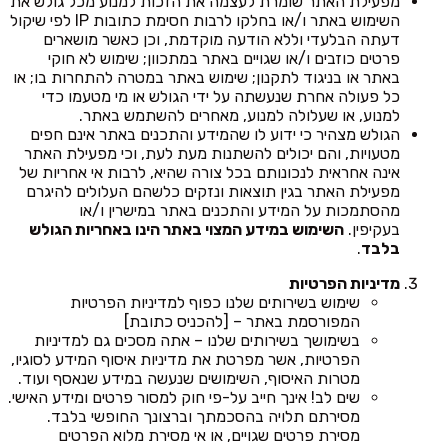
מפעילת האתר שומרת לעצמה את הזכות למנוע מכל גולש את
השימוש באתר ו/או בחלקו לרבות חסימת כתובות IP לפי שיקול
דעתה הבלעדי וללא הודעה מוקדמת, וכן כאשר מושארים
פרטים כוזבים ו/או שגויים באתר במתכוון; שימוש לא חוקי
באתר או בניגוד לתקנון; שימוש באתר במטרה להתחרות בו; או
כל פעולה אחרת שנעשתה על ידי הגולש או מי מטעמו כדי
למנוע, או שעלולה למנוע, מאחרים להשתמש באתר.
הגולש מצהיר כי ידוע לו שהמידע והתכנים באתר אינם חפים
מטעויות, והם יכולים להשתנות מעת לעת, וכי מפעילת האתר
אינה אחראית לנכונותם בכל צורה שהיא, לרבות אי אחריות של
מפעילת האתר בגין תוצאות ונזקים כלשהם העלולים להיגרם
מהסתמכות על המידע והתכנים באתר במישרין ו/או
בעקיפין.
השימוש במידע המצוי באתר הינו באחריות הגולש
בלבד
.
מדיניות הפרטיות
שימוש בשירותים שלנו כפוף למדיניות הפרטיות
המפורסמת באתר – [להכניס כתובת]
בשימושך בשירותים שלנו – אתה מסכים גם למדיניות
הפרטיות, אשר מפרטת את מדיניות איסוף המידע לסוגיו,
מטרות האיסוף, השימושים שנעשה במידע שנאסף ועוד.
שים לב! אינך חייב על-פי חוק למסור פרטים ומידע האישי.
מסירתם תלויה בהסכמתך וברצונך החופשי בלבד.
מסירת פרטים שגויים, או אי מסירת מלוא הפרטים