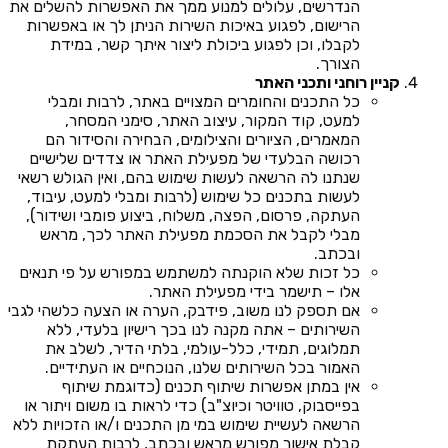
הנדרשים, עלולים למנוע ממך את האפשרות להשלים את
הרישום, לפגוע באיכות השירות הניתן לך או באפשרות
לקבלו, וכן לפגוע ביכולת ליצור איתך קשר, במידת
הצורך.
קניין רוחני ותכני האתר
כל התכנים והחומרים המצויים באתר, לרבות ומבלי
למעט, קוד המקור, עיצוב האתר, סימני המסחר,
המאמרים, הציורים והצילומים, הבחירה והסידור הם
רכושה הבלעדי של מפעילת האתר או צדדים שלישיים
שנתנו לה הרשאה לעשות שימוש בהם, ואין הגולש רשאי
לעשות בתכנים כל שימוש (לרבות ומבלי למעט, עיבוד,
העתקה, פרסום, הפצה, משלוח, ביצוע פומבי ושידור),
מבלי לקבל את הסכמת מפעילת האתר לכך, מראש
ובכתב.
כל זכות שלא הוקנתה למשתמש במפורש על פי תנאים
אלו – תישמר בידי מפעילת האתר.
אם תספק לנו משוב, פידבק, הערה או הצעה כלשהי לגבי
השירותים – אתה מקנה לנו בכך רישיון בלעדי, ללא
תמלוגים, תמידי, כלל-עולמי, בלתי הדיר, לשלב את
האמור בכל השירותים שלנו, הנוכחיים או העתידיים.
אין במתן אפשרות שיתוף תכנים (כדוגמת שיתוף
בפייסבוק, טוויטר וכיוצ"ב) כדי לראות בו משום ויתור או
הרשאה לעשיית שימוש במי מן התכנים ו/או הזכויות ללא
קבלת אישור מפורש מראש ובכתב, לרבות העתקת