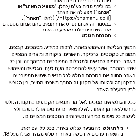
פונה לשני המינים במידה שווה.
בלו ג'ירף מדיה בע"מ (להלן: "
מפעילת האתר
" או
"
אנחנו
") מפעילה את האתר
[https://shamanu.co.il/] (להלן: "
האתר
").
במסמך זה אנחנו נפרט את התנאים בהם אנחנו מספקים
את השירותים שלנו באמצעות האתר.
הסכמת הגולש
המשך הגלישה והשימוש באתר, לרבות במידע, מסמכים, קבצים,
תמונות, טקסטים, גרפיקה, תיאורים, ביקורות ומוצרים המצויים
באתר, כפופים לתנאים ולמגבלות המפורטים במסמך זה, וכן כל
שינוי במסמך, אשר עשוי להתפרסם מעת לעת. הגלישה והשימוש
באתר מהווה את הסכמת הגולש ל
כל
תנאי השימוש המפורטים
בתקנון זה ולהיותו של תקנון זה מסמך משפטי מחייב, בין הגולש
לבין מפעילת האתר.
ככל והגולש אינו מסכים לאלו מן התנאים הקבועים בתקנון, הגולש
נדרש לצאת מן האתר, לא להשאיר בו פרטים או לרכוש בו ולא
לעשות כל שימוש במידע ובשירותים הנוספים המצויים בו.
גיל הגולש
: אין מניעה לגלוש באתר, בכל גיל. עם זאת,
בהשארת פרטים או רכישה באתר, הגולש מצהיר שגילו מעל 18.