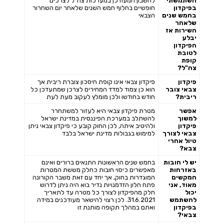
השתמשתי
לחשבון המעודכן במערכות צה"ל לצרכים
בפיקדון
חופשיים בחלוף חמש השנים שלאחר יום השחרור
בחמש שנים
הצבאי
שלאחר
השירות אז
יבלע
הפיקדון
לטובת
קופת
צה"ל?
פיקדון
פיקדון צבאי אינו קופת חיסכון צוברת ריבית אך
צבאי צובר
הוא כן צמוד למדד המחירים לצרכן שמתעדכן כל
ריבית?
חודש בחודשו ולכן מומלץ לעקוב מעת לעת
אפשר
מטרת פיקדון צבאי היא לעזור למשתחרר
למשוך
להשתלב במערכת הפיננסית במדינת ישראל
פיקדון
ולהיטיב איתה, לכן החוק קובע כי פיקדון צבאי ניתן
צבאי לצורך
למימוש בגבולות מדינת ישראל בלבד
טיול אחרי
צבא?
יש לי חובות
בחמש שנים הראשונות התנאים ברורים ואינם
באזרחות
מאפשרים כיסוי חובות כחלק מששת המטרות
המקשים
המוגדרות בחוק, אך יחד עם זאת משבר הקורונה
מאוד, אני
פתח חלון הזדמנויות נדיר בוא היה ניתן לדרוש
יכול
חלק מהפיקדון לצורך כל מטרה עד לתאריך
להשתמש
31.6.2021. לכן רצוי להישאר מעודכנים במידה
בפיקדון
ואתם במהלך תקופה מותנת זו
צבאי?