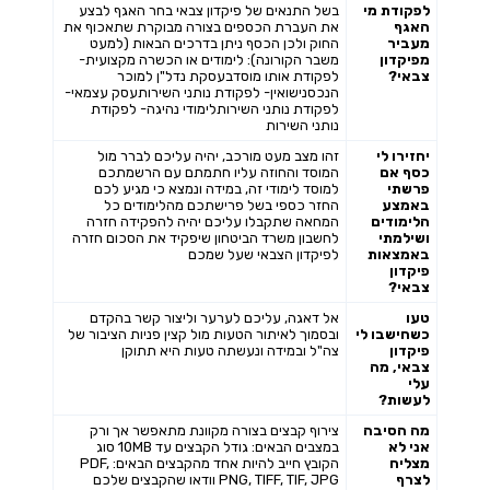
לפקודת מי
בשל התנאים של פיקדון צבאי בחר האגף לבצע
האגף
את העברת הכספים בצורה מבוקרת שתאכוף את
מעביר
החוק ולכן הכסף ניתן בדרכים הבאות (למעט
מפיקדון
משבר הקורונה): לימודים או הכשרה מקצועית-
צבאי?
לפקודת אותו מוסדבעסקת נדל"ן למוכר
הנכסנישואין- לפקודת נותני השירותעסק עצמאי-
לפקודת נותני השירותלימודי נהיגה- לפקודת
נותני השירות
יחזירו לי
זהו מצב מעט מורכב, יהיה עליכם לברר מול
כסף אם
המוסד והחוזה עליו חתמתם עם הרשמתכם
פרשתי
למוסד לימודי זה, במידה ונמצא כי מגיע לכם
באמצע
החזר כספי בשל פרישתכם מהלימודים כל
הלימודים
המחאה שתקבלו עליכם יהיה להפקידה חזרה
ושילמתי
לחשבון משרד הביטחון שיפקיד את הסכום חזרה
באמצאות
לפיקדון הצבאי שעל שמכם
פיקדון
צבאי?
טעו
אל דאגה, עליכם לערער וליצור קשר בהקדם
כשחישבו לי
ובסמוך לאיתור הטעות מול קצין פניות הציבור של
פיקדון
צה"ל ובמידה ונעשתה טעות היא תתוקן
צבאי, מה
עלי
לעשות?
מה הסיבה
צירוף קבצים בצורה מקוונת מתאפשר אך ורק
אני לא
במצבים הבאים: גודל הקבצים עד 10MB סוג
מצליח
הקובץ חייב להיות אחד מהקבצים הבאים: PDF,
לצרף
PNG, TIFF, TIF, JPG וודאו שהקבצים שלכם