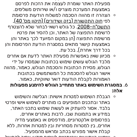
מפעילת האתר שומרת לעצמה את הזכות לפרסם
באמצעות המערכת מוצרים ו/או שירותים משלימים.
הצהרה זו מהווה הסכמה למשלוח הודעות פרסומת
לפי
חוק התקשורת (בזק ושידורים) (תיקון מס' 40),
התשס"ח–2008
. כל גולש רשאי לבחור שלא להצטרף
לרשימת התפוצה של האתר, וכן להסיר את פרטיו
מרשימת התפוצה (הן במקום המיועד לכך באתר והן
באמצעות קישור מתאים במסגרת הודעת הפרסומת והן
בכל דרך אחרת), בכל עת.
מכיוון שאין באפשרות מפעילת האתר לדעת אם אחרים
מלבד הגולש עושים שימוש בכתובות שנמסרו על ידי
הגולש, מסירת הכתובות והסכמת הגולש, כאמור, מהווה
אישור הגולש להסכמת כל המשתמשים בכתובות
האמורות לקבלת הודעות דואר שיווקיות, כאמור.
במסגרת השימוש באתר מתחייב הגולש להימנע מפעולות
אלה:
הגבלת השימוש למטרות אישיות: הגלישה והשימוש
באתר ובתכנים המופיעים בו מותרים לשימוש אישי ופרטי
בלבד. אסור להעתיק או לעשות שימוש בתכני האתר,
במידע או בתמונות שבו, לרבות באתרים אחרים,
בפרסומים אלקטרוניים, מודפסים או באמצעי מדיה
אחרים, בין למטרות מסחריות ובין למטרות אחרות, ללא
קבלת אישור מפורש בכתב ומראש מהמפעיל.