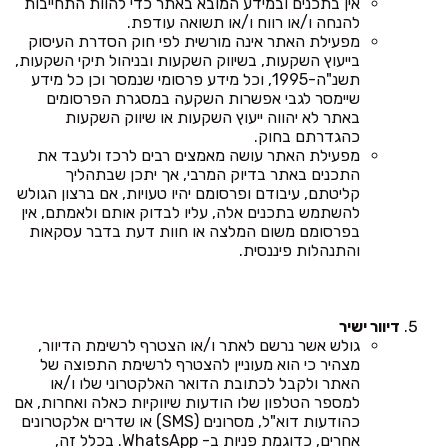
אין בתכנים ובמידע המובא באתר כדי להוות התחייבות
להנחה ו/או רווח ו/או תשואה עודפת.
מפעילת האתר אינה מורשית לפי חוק הסדרת העיסוק
בייעוץ השקעות, בשיווק השקעות ובניהול תיקי השקעות,
תשנ"ה-1995, וכל מידע פרסומי שנמסר וכן כל מידע
שיימסר לגבי אפשרות השקעה במסגרת הפרסומים
באתר לא יהווה ייעוץ השקעות או שיווק השקעות
כהגדרתם בחוק.
מפעילת האתר עושה מאמצים רבים לרכז ולעבד את
התכנים באתר בדיוק המרבי, אך יתכן שבתהליך
קליטתם, עיבודם ופרסומם יהיו טעויות, אם ברצון הגולש
להשתמש בתכנים אלה, עליו לבדוק אותם ולאמתם, אין
בפרסומם משום המלצה או חוות דעת בדבר עסקאות
והתנהלות פיננסית.
דיוור ישיר
גולש אשר נרשם לאתר ו/או הצטרף לרשימת הדיוור,
מצהיר כי הוא מעוניין להצטרף לרשימת התפוצה של
האתר ולקבל לכתובת הדואר האלקטרוני שלו ו/או
למספר הטלפון שלו הודעות שיווקיות כאלה ואחרות, אם
כהודעות דוא"ל, מסרונים (SMS) או שדרים אלקטרונים
אחרים, כדוגמת פניות ב- WhatsApp. בכלל זה,