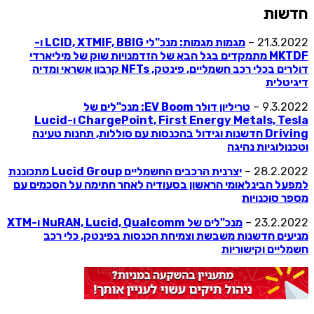
חדשות
21.3.2022 –
מגמות מגמות: מנכ"לי LCID, XTMIF, BBIG ו-
MKTDF מתמקדים בגל הבא של הזדמנויות שוק של מיליארדי
דולרים בכלי רכב חשמליים, פינטק, NFTs קרבון אשראי ומדיה
דיגיטלית
9.3.2022 –
טריליון דולר EV Boom: מנכ"לים של
ChargePoint, First Energy Metals, Tesla ו-Lucid
Driving חדשנות וגידול בהכנסות עם סוללות, תחנות טעינה
וטכנולוגיות נהיגה
28.2.2022 –
יצרנית הרכבים החשמליים Lucid Group מתכוננת
למפעל הבינלאומי הראשון בסעודיה לאחר חתימה על הסכמים עם
מספר סוכנויות
23.2.2022 –
מנכ"לים של NuRAN, Lucid, Qualcomm ו-XTM
מניעים חדשנות משבשת וצמיחת הכנסות בפינטק, כלי רכב
חשמליים וקישוריות