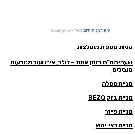
שוק המניות היום
מאת TradingView
מניות נוספות מומלצות
שערי מט"ח בזמן אמת – דולר, אירו ועוד מטבעות
מובילים
מניית טסלה
מניית בזק BEZQ
מניית פייזר
מניית רציו יהש