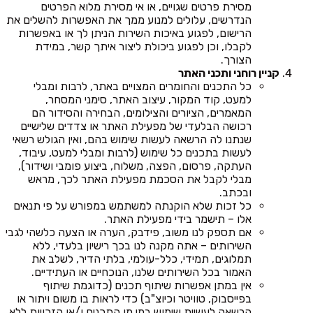
מסירת פרטים שגויים, או אי מסירת מלוא הפרטים
הנדרשים, עלולים למנוע ממך את האפשרות להשלים את
הרישום, לפגוע באיכות השירות הניתן לך או באפשרות
לקבלו, וכן לפגוע ביכולת ליצור איתך קשר, במידת
הצורך.
קניין רוחני ותכני האתר
כל התכנים והחומרים המצויים באתר, לרבות ומבלי
למעט, קוד המקור, עיצוב האתר, סימני המסחר,
המאמרים, הציורים והצילומים, הבחירה והסידור הם
רכושה הבלעדי של מפעילת האתר או צדדים שלישיים
שנתנו לה הרשאה לעשות שימוש בהם, ואין הגולש רשאי
לעשות בתכנים כל שימוש (לרבות ומבלי למעט, עיבוד,
העתקה, פרסום, הפצה, משלוח, ביצוע פומבי ושידור),
מבלי לקבל את הסכמת מפעילת האתר לכך, מראש
ובכתב.
כל זכות שלא הוקנתה למשתמש במפורש על פי תנאים
אלו – תישמר בידי מפעילת האתר.
אם תספק לנו משוב, פידבק, הערה או הצעה כלשהי לגבי
השירותים – אתה מקנה לנו בכך רישיון בלעדי, ללא
תמלוגים, תמידי, כלל-עולמי, בלתי הדיר, לשלב את
האמור בכל השירותים שלנו, הנוכחיים או העתידיים.
אין במתן אפשרות שיתוף תכנים (כדוגמת שיתוף
בפייסבוק, טוויטר וכיוצ"ב) כדי לראות בו משום ויתור או
הרשאה לעשיית שימוש במי מן התכנים ו/או הזכויות ללא