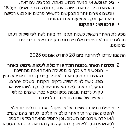
גיל הגולש
: אין מניעה לגלוש באתר, בכל גיל. עם זאת,
בהשארת פרטים או רכישה באתר, הגולש מצהיר שגילו מעל 18.
גולשים צעירים יותר מתבקשים להשאיר פרטים או לבצע רכישה
באתר
אך ורק
באמצעות אחד ההורים.
עדכון ושינוי התקנון
מפעילת האתר רשאית לשנות תקנון זה מעת לעת לפי שיקול דעתו
הבלעדי והמלא, ושינויים אלה ייכנסו לתוקפם באופן מיידי, עם
פרסומם.
התקנון עודכן לאחרונה ביום 28 לחודש אוגוסט 2025.
תקינות האתר, נכונות המידע והיכולת לעשות שימוש באתר
הגולש מודע לכך כי מפעילת האתר אינה מתחייבת
שהשירות הניתן באתר לא יופרע, יינתן כסדרו או יהא חסין
מפני גישה לא מורשית, נזקים, תקלות וכשלים אחרים.
מפעילת האתר לא תהא אחראית לנזק כלשהו ישיר או
עקיף, לרבות עוגמת נפש וכיוצא בכך, שייגרם לגולש
בעטיים של אותם גורמים, ככל וייגרם.
מפעילת האתר רשאית, על פי שיקול דעתה הבלעדי והמלא,
להפסיק את שירותי האתר כולם או חלקם, לערוך בהם שינויים
ו/או לדרוש לגביהם תשלום, וכן להסיר מהאתר מידע ותכנים
ללא שמירתם, ללא צורך בהודעה מוקדמת או בהסכמת הגולש