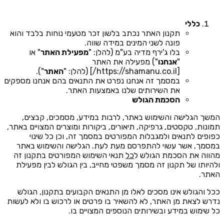
כללי
תקנון האתר נכתב בלשון זכר מטעמי נוחות בלבד והוא
פונה לשני המינים במידה שווה.
בלו ג'ירף מדיה בע"מ (להלן: "
מפעילת האתר
" או
"
אנחנו
") מפעילה את האתר
[https://shamanu.co.il/] (להלן: "
האתר
").
במסמך זה אנחנו נפרט את התנאים בהם אנחנו מספקים
את השירותים שלנו באמצעות האתר.
הסכמת הגולש
המשך הגלישה והשימוש באתר, לרבות במידע, מסמכים, קבצים,
תמונות, טקסטים, גרפיקה, תיאורים, ביקורות ומוצרים המצויים באתר,
כפופים לתנאים ולמגבלות המפורטים במסמך זה, וכן כל שינוי
במסמך, אשר עשוי להתפרסם מעת לעת. הגלישה והשימוש באתר
מהווה את הסכמת הגולש ל
כל
תנאי השימוש המפורטים בתקנון זה
ולהיותו של תקנון זה מסמך משפטי מחייב, בין הגולש לבין מפעילת
האתר.
ככל והגולש אינו מסכים לאלו מן התנאים הקבועים בתקנון, הגולש
נדרש לצאת מן האתר, לא להשאיר בו פרטים או לרכוש בו ולא לעשות
כל שימוש במידע ובשירותים הנוספים המצויים בו.