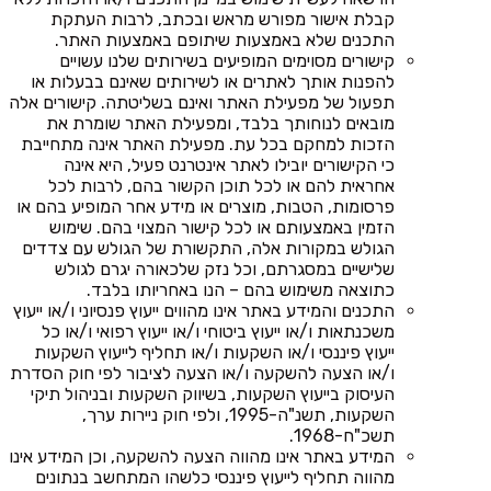
קבלת אישור מפורש מראש ובכתב, לרבות העתקת
התכנים שלא באמצעות שיתופם באמצעות האתר.
קישורים מסוימים המופיעים בשירותים שלנו עשויים
להפנות אותך לאתרים או לשירותים שאינם בבעלות או
תפעול של מפעילת האתר ואינם בשליטתה. קישורים אלה
מובאים לנוחותך בלבד, ומפעילת האתר שומרת את
הזכות למחקם בכל עת. מפעילת האתר אינה מתחייבת
כי הקישורים יובילו לאתר אינטרנט פעיל, היא אינה
אחראית להם או לכל תוכן הקשור בהם, לרבות לכל
פרסומות, הטבות, מוצרים או מידע אחר המופיע בהם או
הזמין באמצעותם או לכל קישור המצוי בהם. שימוש
הגולש במקורות אלה, התקשורת של הגולש עם צדדים
שלישיים במסגרתם, וכל נזק שלכאורה יגרם לגולש
כתוצאה משימוש בהם – הנו באחריותו בלבד.
התכנים והמידע באתר אינו מהווים ייעוץ פנסיוני ו/או ייעוץ
משכנתאות ו/או ייעוץ ביטוחי ו/או ייעוץ רפואי ו/או כל
ייעוץ פיננסי ו/או השקעות ו/או תחליף לייעוץ השקעות
ו/או הצעה להשקעה ו/או הצעה לציבור לפי חוק הסדרת
העיסוק בייעוץ השקעות, בשיווק השקעות ובניהול תיקי
השקעות, תשנ"ה-1995, ולפי חוק ניירות ערך,
תשכ"ח-1968.
המידע באתר אינו מהווה הצעה להשקעה, וכן המידע אינו
מהווה תחליף לייעוץ פיננסי כלשהו המתחשב בנתונים