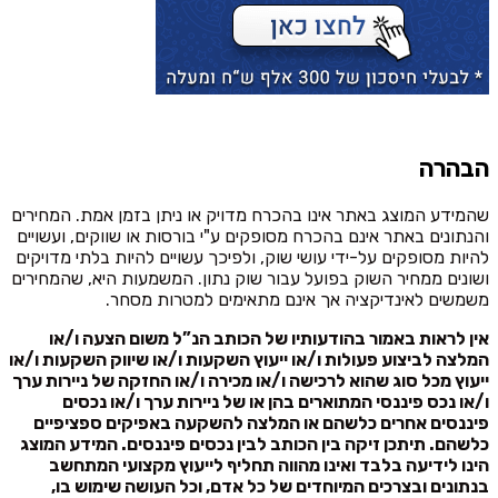
הבהרה
שהמידע המוצג באתר אינו בהכרח מדויק או ניתן בזמן אמת. המחירים
והנתונים באתר אינם בהכרח מסופקים ע"י בורסות או שווקים, ועשויים
להיות מסופקים על-ידי עושי שוק, ולפיכך עשויים להיות בלתי מדויקים
ושונים ממחיר השוק בפועל עבור שוק נתון. המשמעות היא, שהמחירים
משמשים לאינדיקציה אך אינם מתאימים למטרות מסחר.
אין לראות באמור בהודעותיו של הכותב הנ”ל משום הצעה ו/או
המלצה לביצוע פעולות ו/או ייעוץ השקעות ו/או שיווק השקעות ו/או
ייעוץ מכל סוג שהוא לרכישה ו/או מכירה ו/או החזקה של ניירות ערך
ו/או נכס פיננסי המתוארים בהן או של ניירות ערך ו/או נכסים
פיננסים אחרים כלשהם או המלצה להשקעה באפיקים ספציפיים
כלשהם. תיתכן זיקה בין הכותב לבין נכסים פיננסים. המידע המוצג
הינו לידיעה בלבד ואינו מהווה תחליף לייעוץ מקצועי המתחשב
בנתונים ובצרכים המיוחדים של כל אדם, וכל העושה שימוש בו,