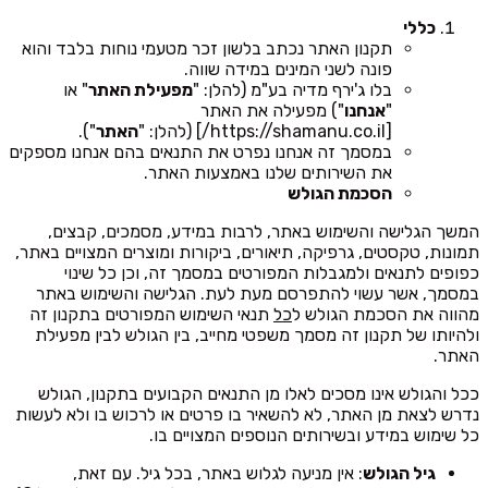
כללי
תקנון האתר נכתב בלשון זכר מטעמי נוחות בלבד והוא
פונה לשני המינים במידה שווה.
בלו ג'ירף מדיה בע"מ (להלן: "
מפעילת האתר
" או
"
אנחנו
") מפעילה את האתר
[https://shamanu.co.il/] (להלן: "
האתר
").
במסמך זה אנחנו נפרט את התנאים בהם אנחנו מספקים
את השירותים שלנו באמצעות האתר.
הסכמת הגולש
המשך הגלישה והשימוש באתר, לרבות במידע, מסמכים, קבצים,
תמונות, טקסטים, גרפיקה, תיאורים, ביקורות ומוצרים המצויים באתר,
כפופים לתנאים ולמגבלות המפורטים במסמך זה, וכן כל שינוי
במסמך, אשר עשוי להתפרסם מעת לעת. הגלישה והשימוש באתר
מהווה את הסכמת הגולש ל
כל
תנאי השימוש המפורטים בתקנון זה
ולהיותו של תקנון זה מסמך משפטי מחייב, בין הגולש לבין מפעילת
האתר.
ככל והגולש אינו מסכים לאלו מן התנאים הקבועים בתקנון, הגולש
נדרש לצאת מן האתר, לא להשאיר בו פרטים או לרכוש בו ולא לעשות
כל שימוש במידע ובשירותים הנוספים המצויים בו.
גיל הגולש
: אין מניעה לגלוש באתר, בכל גיל. עם זאת,