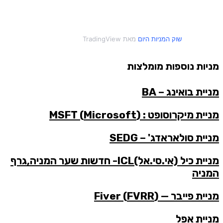
שוק המניות היום
מאת TradingView
מניות נוספות מומלצות
מניית בואינג – BA
מניית מיקרוסופט : (Microsoft) MSFT
מניית סולאראדג' – SEDG
מניית כיל (אי.סי.אל)ICL- חדשות שער המניה,גרף
המניה
מניית פייבר — (FVRR) Fiver
מניית אפל