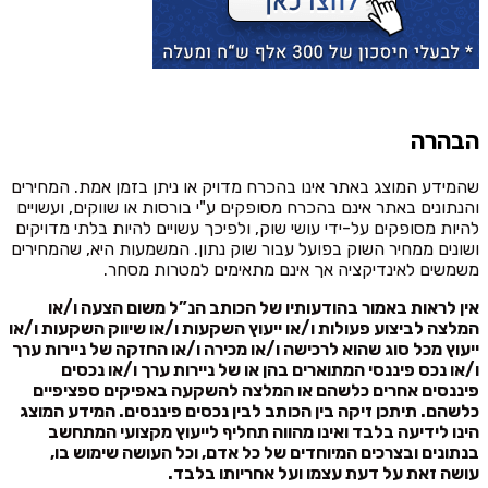
הבהרה
שהמידע המוצג באתר אינו בהכרח מדויק או ניתן בזמן אמת. המחירים
והנתונים באתר אינם בהכרח מסופקים ע"י בורסות או שווקים, ועשויים
להיות מסופקים על-ידי עושי שוק, ולפיכך עשויים להיות בלתי מדויקים
ושונים ממחיר השוק בפועל עבור שוק נתון. המשמעות היא, שהמחירים
משמשים לאינדיקציה אך אינם מתאימים למטרות מסחר.
אין לראות באמור בהודעותיו של הכותב הנ”ל משום הצעה ו/או
המלצה לביצוע פעולות ו/או ייעוץ השקעות ו/או שיווק השקעות ו/או
ייעוץ מכל סוג שהוא לרכישה ו/או מכירה ו/או החזקה של ניירות ערך
ו/או נכס פיננסי המתוארים בהן או של ניירות ערך ו/או נכסים
פיננסים אחרים כלשהם או המלצה להשקעה באפיקים ספציפיים
כלשהם. תיתכן זיקה בין הכותב לבין נכסים פיננסים. המידע המוצג
הינו לידיעה בלבד ואינו מהווה תחליף לייעוץ מקצועי המתחשב
בנתונים ובצרכים המיוחדים של כל אדם, וכל העושה שימוש בו,
עושה זאת על דעת עצמו ועל אחריותו בלבד.