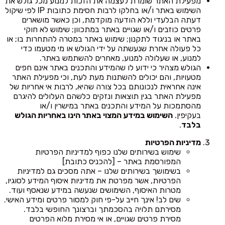
מפעילת האתר שומרת לעצמה את הזכות למנוע מכל גולש את
השימוש באתר ו/או בחלקו לרבות חסימת כתובות IP לפי שיקול
דעתה הבלעדי וללא הודעה מוקדמת, וכן כאשר מושארים
פרטים כוזבים ו/או שגויים באתר במתכוון; שימוש לא חוקי
באתר או בניגוד לתקנון; שימוש באתר במטרה להתחרות בו; או
כל פעולה אחרת שנעשתה על ידי הגולש או מי מטעמו כדי
למנוע, או שעלולה למנוע, מאחרים להשתמש באתר.
הגולש מצהיר כי ידוע לו שהמידע והתכנים באתר אינם חפים
מטעויות, והם יכולים להשתנות מעת לעת, וכי מפעילת האתר
אינה אחראית לנכונותם בכל צורה שהיא, לרבות אי אחריות של
מפעילת האתר בגין תוצאות ונזקים כלשהם העלולים להיגרם
מהסתמכות על המידע והתכנים באתר במישרין ו/או
בעקיפין.
השימוש במידע המצוי באתר הינו באחריות הגולש
בלבד
.
מדיניות הפרטיות
שימוש בשירותים שלנו כפוף למדיניות הפרטיות
המפורסמת באתר – [להכניס כתובת]
בשימושך בשירותים שלנו – אתה מסכים גם למדיניות
הפרטיות, אשר מפרטת את מדיניות איסוף המידע לסוגיו,
מטרות האיסוף, השימושים שנעשה במידע שנאסף ועוד.
שים לב! אינך חייב על-פי חוק למסור פרטים ומידע האישי.
מסירתם תלויה בהסכמתך וברצונך החופשי בלבד.
מסירת פרטים שגויים, או אי מסירת מלוא הפרטים