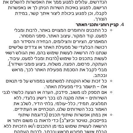
הנדרשים, עלולים למנוע ממך את האפשרות להשלים את
הרישום, לפגוע באיכות השירות הניתן לך או באפשרות
לקבלו, וכן לפגוע ביכולת ליצור איתך קשר, במידת
הצורך.
קניין רוחני ותכני האתר
כל התכנים והחומרים המצויים באתר, לרבות ומבלי
למעט, קוד המקור, עיצוב האתר, סימני המסחר,
המאמרים, הציורים והצילומים, הבחירה והסידור הם
רכושה הבלעדי של מפעילת האתר או צדדים שלישיים
שנתנו לה הרשאה לעשות שימוש בהם, ואין הגולש רשאי
לעשות בתכנים כל שימוש (לרבות ומבלי למעט, עיבוד,
העתקה, פרסום, הפצה, משלוח, ביצוע פומבי ושידור),
מבלי לקבל את הסכמת מפעילת האתר לכך, מראש
ובכתב.
כל זכות שלא הוקנתה למשתמש במפורש על פי תנאים
אלו – תישמר בידי מפעילת האתר.
אם תספק לנו משוב, פידבק, הערה או הצעה כלשהי לגבי
השירותים – אתה מקנה לנו בכך רישיון בלעדי, ללא
תמלוגים, תמידי, כלל-עולמי, בלתי הדיר, לשלב את
האמור בכל השירותים שלנו, הנוכחיים או העתידיים.
אין במתן אפשרות שיתוף תכנים (כדוגמת שיתוף
בפייסבוק, טוויטר וכיוצ"ב) כדי לראות בו משום ויתור או
הרשאה לעשיית שימוש במי מן התכנים ו/או הזכויות ללא
קבלת אישור מפורש מראש ובכתב, לרבות העתקת