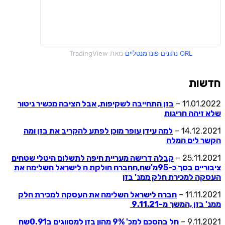
ORL נתונים פונדמנטליים
מאת TradingView
חדשות
11.01.2022 –
בזן התחייבה לשקיפות, אבל הציבה מכשיר ניטור
שלא זיהה חריגות
14.12.2021 –
למה עידן עופר מוכן לפתע להקריב את בזן ומה
הקשר לים המלח
25.11.2021 –
קבלה דרישה מעריית חיפה לתשלום היטלי שטחים
ציבוריים בסך כ-95מ'שח,החברה חולקת ה לישראל השלימה את
העסקה למכירת חלק ממנ' בזן
11.11.2021 –
חברה לישראל השלימה את העסקה למכירת חלק
ממנ' בזן ,המשך מ-9.11.21
9.11.2021 –
חל בהסכם למכ' 9% מהון בזן למסווגים ב0.91שח