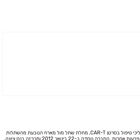
Enlivex Therapeutics Ltd מפתחת צינור תרופות אוטולוגיות ואלוגניות לטיפול במצבים אוטואימוניים ודלקתיים. היא מייצרת מכשירי טיפול להליכי טיפול בסרטן CAR-T, מחלת שתל מול מארח הנובעת מהשתלות
מח עצם, השתלות איברים מוצקים ומכלול של מצבים אוטואימוניים ודלקתיים, כגון מחלת קרוהן, דלקת מפרקים שגרונית, גאוט, טרשת נפוצה ו הפרעות אחרות. החברה נוסדה ב-22 בינואר 2012 ומרכזה בנס ציונה,