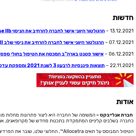
חדשות
13.12.2021 –
הרגולטור היווני אישר לחברה להרחיב את הניסוי
Phase IIb לחולי קורונה במצב קשה וקריטי ליוון
07.12.2021 –
הרגולטור היווני אישר לחברה להרחיב את ניסוי שלב
II בספסיס ליוון
06.12.2021 –
אישור פטנט בארה"ב המכסה את הטיפול בחולי ספסי
22.11.2021 –
תוצאות פיננסיות לרבעון 3 לשנת 2021 ומספקת עדכונים עסקיים
אודות
חברת אנלייבקס –
המשימה של החברה היא ליצור פתרונות מחלות מור
כחברה בשלבים קליניים המתמקדת בתכנות מחדש של מקרופאגים, אנו מתכוונים לפת
הטיפול המבוסס על תאים Allocetra™, החלוצי שלנו, שובר את הפרדיגמות הישנות, ומציע לטפל ביעילות במצבים אקוטיים רבים באמצעות גישה קלינית שונה בתכלית.