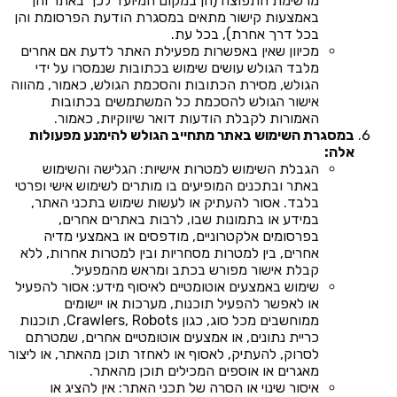
מרשימת התפוצה (הן במקום המיועד לכך באתר והן
באמצעות קישור מתאים במסגרת הודעת הפרסומת והן
בכל דרך אחרת), בכל עת.
מכיוון שאין באפשרות מפעילת האתר לדעת אם אחרים
מלבד הגולש עושים שימוש בכתובות שנמסרו על ידי
הגולש, מסירת הכתובות והסכמת הגולש, כאמור, מהווה
אישור הגולש להסכמת כל המשתמשים בכתובות
האמורות לקבלת הודעות דואר שיווקיות, כאמור.
במסגרת השימוש באתר מתחייב הגולש להימנע מפעולות
אלה:
הגבלת השימוש למטרות אישיות: הגלישה והשימוש
באתר ובתכנים המופיעים בו מותרים לשימוש אישי ופרטי
בלבד. אסור להעתיק או לעשות שימוש בתכני האתר,
במידע או בתמונות שבו, לרבות באתרים אחרים,
בפרסומים אלקטרוניים, מודפסים או באמצעי מדיה
אחרים, בין למטרות מסחריות ובין למטרות אחרות, ללא
קבלת אישור מפורש בכתב ומראש מהמפעיל.
שימוש באמצעים אוטומטיים לאיסוף מידע: אסור להפעיל
או לאפשר להפעיל תוכנות, מערכות או יישומים
ממוחשבים מכל סוג, כגון Crawlers, Robots, תוכנות
כריית נתונים, או אמצעים אוטומטיים אחרים, שמטרתם
לסרוק, להעתיק, לאסוף או לאחזר תוכן מהאתר, או ליצור
מאגרים או אוספים המכילים תוכן מהאתר.
איסור שינוי או הסרה של תכני האתר: אין להציג או