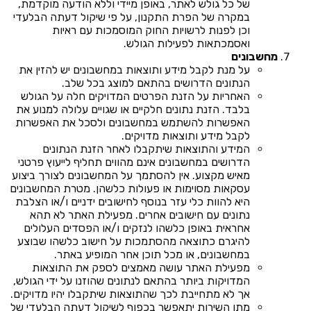
של כל גולש לאתר, באופן מיידי וללא הודעה מוקדמת,
במקרה של הפרת התקנון, על פי שיקול דעתה הבלעדי
וכן לפנות לרשויות החוק המוסמכות עם ראיות
ואסמכתאות לפעילות הגולש.
מחשבונים
על מנת לקבל מידע ותוצאות במחשבונים יש להזין את
הנתונים הדרושים בהתאם למוצג בכל שלב.
האחריות על הזנת הפרטים המדויקים חלה על הגולש
בלבד. הזנת נתונים חלקיים או שגויים עלולה למנוע את
האפשרות להשתמש במחשבונים ולסכל את האפשרות
לקבל מידע ותוצאות מדויקים.
המידע והתוצאות שיתקבלו לאחר הזנת הנתונים
הדרושים במחשבונים אינם מהווים תחליף לייעוץ פרטני
מאיש מקצוע. אין להסתמך על המחשבונים לצורך ביצוע
עסקאות מסוימות או פעולות כלשהן. מטרת המחשבונים
היא להוות כלי עזר בנוסף לחישובים ידניים ו/או הצלבת
נתונים עם חישובים אחרים. מפעילת האתר לא תהא
אחראית באופן כלשהו לנזקים ו/או הפסדים העלולים
להיגרם כתוצאה מהסתמכות על חישוב כלשהו שבוצע
במחשבונים, או מכל תוכן אחר המופיע באתר.
מפעילת האתר עושה מאמצים לספק את התוצאות
המדויקות ביותר בהתאם לנתונים שהוזנו על ידי הגולש,
אך לא מתחייבת לכך שהתוצאות שיתקבלו יהיו מדויקים.
מתן השירות יתאפשר בכפוף לשיקול דעתה הבלעדי של