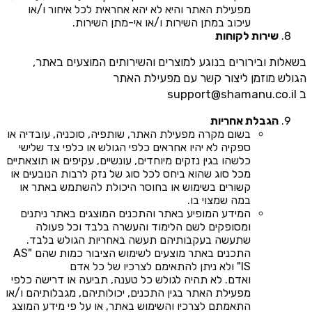
מפעילת האתר והיא לא יהא אחראית לכל איחור ו/או
עיכוב במתן השירות ו/או אי-מתן השירות.
שירות לקוחות
בשאלות ובירורים בנוגע למוצרים והשירותים המוצעים באתר,
הגולש מוזמן ליצור קשר עם מפעילת האתר
ב
support@shamanu.co.il
הגבלת אחריות
בשום מקרה מפעילת האתר, שותפיה, סוכניה, עובדיה או
ספקיה לא יהיו אחראים כלפי הגולש או כלפי צד שלישי
כלשהו בגין נזקים מיוחדים, עונשיים, עקיפים או תוצאתיים
מכל סוג שהוא ביחס לכל סוג של נזק לרבות הנובעים או
קשורים בשימוש או בחוסר היכולת להשתמש באתר או
במה שמצוי בו.
המידע המופיע באתר והתכנים המוצגים באתר ניתנים
ומסופקים לשם הלימוד והעשרה בלבד וכל פעולה
שתעשה בעקבותיהם תעשה באחריות הגולש בלבד.
התכנים באתר מוצעים לשימוש הציבור כמות שהם "AS
IS" ולא ניתן להתאימם לצרכיו של כל אדם
ואדם. לא תהיה לגולש כל טענה, תביעה או דרישה כלפי
מפעילת האתר בגין התכנים, יכולותיהם, מגבלותיהם ו/או
התאמתם לצרכיו והשימוש באתר, או על פי מידע המוצג