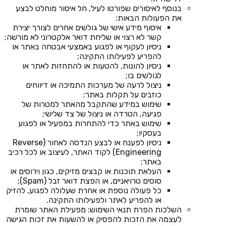
בנוסף לאיסורים שפורטו לעיל, חל איסור מוחלט לבצע
את הפעולות הבאות:
איסוף מידע אישי של גולשים אחרים לצורך יצירת
קשר לא רצוי או שליחת דואר אלקטרוני לא מורשה;
ניסיון לעקוף או לפגוע באמצעי אבטחה באתר או
להפריע לפעילותו התקינה;
ניסיון להונות, להטעות או להתחזות לאתר או
לגולשים בו;
ניצול לרעה של מערכות התמיכה או דיווחים
כוזבים על תקלות באתר;
שימוש במידע שהתקבל מהאתר למטרות של
פגיעה, הטרדה או ניצול של צד שלישי;
שימוש באתר כדי להתחרות במפעיל או לפגוע
בעסקיו;
ניסיון לפענח או לבצע הנדסה לאחור (Reverse
Engineering) לקוד האתר, לעיצוב או לכל רכיב
באתר;
העלאת תוכנות או קבצים מזיקים, כגון וירוסים או
סוסים טרויאניים, או הפצת דואר זבל (Spam);
כל פעולה נוספת או אחרת שעלולה לפגוע, להזיק
או להפריע לאתר ולפעילותו התקינה.
השלכות הפרת תנאי השימוש: מפעילת האתר שומרת
לעצמה את הזכות להפסיק או להשעות את זכות הגישה