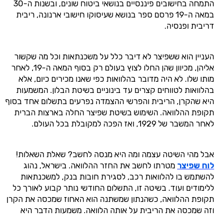
התמחה בחישובים פיננסיים בנושאי ביטוח שונים, ובשנות ה-30
במאה ה-19 פרסם ספר בנושא שעיסוקו חישובי ארנונה, ריבית
דריבית ופנסיה.
העניין הוא ששפיצר לא דיבר כלל על משכנתאות וכל מה שקשור
אליהן, מכיוון שהן החלו לצוץ בעולם רק בסוף המאה ה-19, לאחר
מותו שלו. לא היה מדובר בהלוואות כפי שאנו מכירים כיום, אלא
בהלוואות לטווחים קצרים עד בינוניים בשיטת הבלון. המשמעות
היא שהקרן, הריבית והפרשי ההצמדה נפרעים בתשלום אחד בסוף
תקופת ההלוואה. השימוש בשיטת שפיצר החלה בארצות הברית
לאחר המשבר של 1929, ואז הפכה למקובלת בכל העולם.
אבל מהי השיטה עצמה ומה היא מנסה לחשב? שאלת השאלות!
לוח שפיצר
מטרתו לחשב את החזר ההלוואה. בישראל, נהוג
להשתמש בו להלוואות רכב, לסגירת חובות בנק, למשכנתאות
ללימודים ועוד. בשיטה זו, התשלום החודשי נותר קבוע לאורך כל
תקופת ההלוואה, כשהנתון שמשתנה הוא האחוז שמכסה את הקרן
וזה שמכסה את הריבית על אותה הלוואה. משמעות הדבר היא