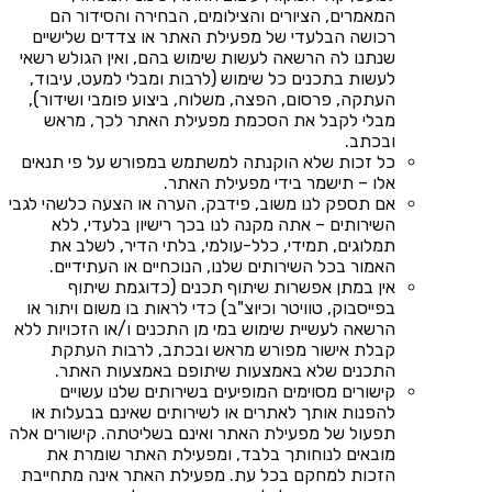
המאמרים, הציורים והצילומים, הבחירה והסידור הם
רכושה הבלעדי של מפעילת האתר או צדדים שלישיים
שנתנו לה הרשאה לעשות שימוש בהם, ואין הגולש רשאי
לעשות בתכנים כל שימוש (לרבות ומבלי למעט, עיבוד,
העתקה, פרסום, הפצה, משלוח, ביצוע פומבי ושידור),
מבלי לקבל את הסכמת מפעילת האתר לכך, מראש
ובכתב.
כל זכות שלא הוקנתה למשתמש במפורש על פי תנאים
אלו – תישמר בידי מפעילת האתר.
אם תספק לנו משוב, פידבק, הערה או הצעה כלשהי לגבי
השירותים – אתה מקנה לנו בכך רישיון בלעדי, ללא
תמלוגים, תמידי, כלל-עולמי, בלתי הדיר, לשלב את
האמור בכל השירותים שלנו, הנוכחיים או העתידיים.
אין במתן אפשרות שיתוף תכנים (כדוגמת שיתוף
בפייסבוק, טוויטר וכיוצ"ב) כדי לראות בו משום ויתור או
הרשאה לעשיית שימוש במי מן התכנים ו/או הזכויות ללא
קבלת אישור מפורש מראש ובכתב, לרבות העתקת
התכנים שלא באמצעות שיתופם באמצעות האתר.
קישורים מסוימים המופיעים בשירותים שלנו עשויים
להפנות אותך לאתרים או לשירותים שאינם בבעלות או
תפעול של מפעילת האתר ואינם בשליטתה. קישורים אלה
מובאים לנוחותך בלבד, ומפעילת האתר שומרת את
הזכות למחקם בכל עת. מפעילת האתר אינה מתחייבת