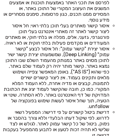
לפרסם את תכני האתר באמצעות תוכנות או אמצעים
המשנים את העיצוב המקורי של התוכן באתר, או
המסירים ממנו תכנים, כגון פרסומות, סימנים מסחריים או
מידע נוסף.
איסור קישור מאתרים בעלי תוכן בלתי ראוי: חל איסור
ליצור קישור לאתר זה מאתרי אינטרנט בעלי תוכן
פורנוגרפי, גזעני, אלים, מפלה או בלתי חוקי, או מאתרים
המעודדים או מקדמים פעילות בלתי חוקית או לא ראויה.
איסור יצירת "קישור עמוק": חל איסור לבצע "קישור
עמוק" (Deep Linking), שמשמעותו יצירת קישור ישיר
לתוכן מסוים באתר במנותק מהעמוד השלם שבו התוכן
נמצא באתר. קישור מותר יהיה רק לעמוד שלם באתר,
כפי שהוא ("AS IS"), באופן המאפשר צפייה ושימוש
מלאים ותקינים בעמוד. אין ליצור קישורים ישירים
לתמונות, קבצים או מדיה אחרת, ללא העמוד המלא
המקורי. כמו כן, חובה שהקישור לעמוד יציג את הכתובת
המדויקת של דף האינטרנט באתר, ללא הסתרה, שינוי או
הטעיה, תוך שחל איסור לעשות שימוש בפונקציה של
unfollow.
דרישת ביטול קישורים על פי דרישה: המפעיל רשאי
לדרוש, לפי שיקול דעתו הבלעדי וללא צורך בהסבר או
נימוק, ביטול של כל קישור עמוק לאתר. לגולש או לצד
שלישי לא תהיה זכות לטעון או לתבוע מהמפעיל בעקבות
דרישה זו.