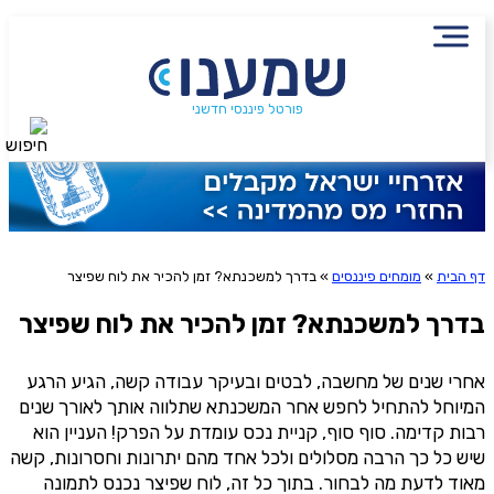
×
הירשמו לניוזלטר שמענו ותיהנו
פורטל פיננסי חדשני
חיפוש
מתוכן פיננסי מעשיר
שליחה
דף הבית
»
מומחים פיננסים
»
בדרך למשכנתא? זמן להכיר את לוח שפיצר
אני מסכימ/ה לקבלת תוכן, דברי פרסומת או עדכונים
מהחברה או מצדדים שלישיים הדוא"ל, מסרונים או טלפון
בדרך למשכנתא? זמן להכיר את לוח שפיצר
אחרי שנים של מחשבה, לבטים ובעיקר עבודה קשה, הגיע הרגע
המיוחל להתחיל לחפש אחר המשכנתא שתלווה אותך לאורך שנים
רבות קדימה. סוף סוף, קניית נכס עומדת על הפרק! העניין הוא
שיש כל כך הרבה מסלולים ולכל אחד מהם יתרונות וחסרונות, קשה
מאוד לדעת מה לבחור. בתוך כל זה, לוח שפיצר נכנס לתמונה