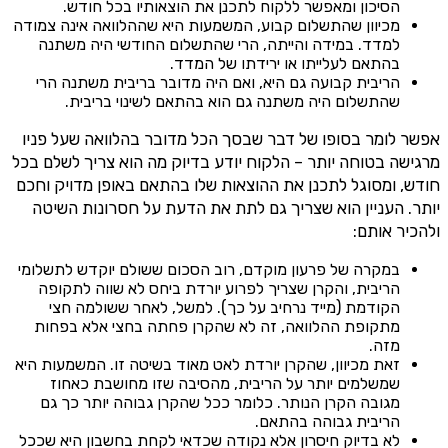
הסיכון ומאפשר ללקוח לתכנן את הוצאותיו בכל חודש.
מכיוון שהתשלום קבוע, המשמעות היא שההלוואה אינה צמודה
למדד. במידה והייתה, הרי שהתשלום החודשי היה משתנה
בהתאם לעלייתו או ירידתו של המדד.
הריבית קבועה גם היא, ואם היה מדובר בריבית משתנה הרי
שהתשלום היה משתנה גם הוא בהתאם לשינוי בריבית.
אפשר לומר בסופו של דבר שבסך הכל מדובר בהלוואה שעל פניו
מרגישה בטוחה יותר – הלקוח יודע בדיוק מה הוא צריך לשלם בכל
חודש, ומסוגל לתכנן את ההוצאות שלו בהתאם באופן מדויק וחכם
יותר. העניין הוא שצריך גם לתת את הדעת על חסרונות השיטה
ולהכיר אותם:
במקרה של פרעון מוקדם, רוב הסכום ששולם יוקדש לתשלומי
הריבית, והקרן שצריך לפרוע יורדת ביחס לא שווה לתקופה
הקודמת (מייד נרחיב על כך). למשל, לאחר ששולמה חצי
מתקופת ההלוואה, זה לא שהקרן פחתה בחצי אלא בפחות
מזה.
זאת מכיוון, שהקרן יורדת לאט מאוד בשיטה זו. המשמעות היא
שמשלמים יותר על הריבית, מהסיבה שזו מחושבת כאחוז
מגובה הקרן הנותר. כלומר ככל שהקרן גבוהה יותר כך גם
הריבית גבוהה בהתאם.
לא בדיוק חיסרון אלא נקודה שכדאי לקחת בחשבון היא שככל