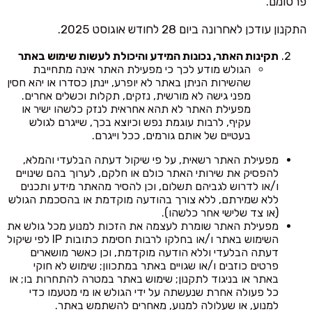
פרסומם.
התקנון עודכן לאחרונה ביום 28 לחודש אוגוסט 2025.
תקינות האתר, נכונות המידע והיכולת לעשות שימוש באתר
הגולש מודע לכך כי מפעילת האתר אינה מתחייבת
שהשירות הניתן באתר לא יופרע, יינתן כסדרו או יהא חסין
מפני גישה לא מורשית, נזקים, תקלות וכשלים אחרים.
מפעילת האתר לא תהא אחראית לנזק כלשהו ישיר או
עקיף, לרבות עוגמת נפש וכיוצא בכך, שייגרם לגולש
בעטיים של אותם גורמים, ככל וייגרם.
מפעילת האתר רשאית, על פי שיקול דעתה הבלעדי והמלא,
להפסיק את שירותי האתר כולם או חלקם, לערוך בהם שינויים
ו/או לדרוש לגביהם תשלום, וכן להסיר מהאתר מידע ותכנים
ללא שמירתם, ללא צורך בהודעה מוקדמת או בהסכמת הגולש
(או צד שלישי אחר כלשהו).
מפעילת האתר שומרת לעצמה את הזכות למנוע מכל גולש את
השימוש באתר ו/או בחלקו לרבות חסימת כתובות IP לפי שיקול
דעתה הבלעדי וללא הודעה מוקדמת, וכן כאשר מושארים
פרטים כוזבים ו/או שגויים באתר במתכוון; שימוש לא חוקי
באתר או בניגוד לתקנון; שימוש באתר במטרה להתחרות בו; או
כל פעולה אחרת שנעשתה על ידי הגולש או מי מטעמו כדי
למנוע, או שעלולה למנוע, מאחרים להשתמש באתר.