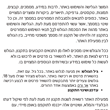
המשך הגלישה והשימוש באתר, לרבות במידע, מסמכים, קבצים,
תמונות, טקסטים, גרפיקה, תיאורים, ביקורות ומוצרים המצויים
באתר, כפופים לתנאים ולמגבלות המפורטים במסמך זה, וכן כל
שינוי במסמך, אשר עשוי להתפרסם מעת לעת. הגלישה והשימוש
באתר מהווה את הסכמת הגולש ל
כל
תנאי השימוש המפורטים
בתקנון זה ולהיותו של תקנון זה מסמך משפטי מחייב, בין הגולש
לבין מפעילת האתר.
ככל והגולש אינו מסכים לאלו מן התנאים הקבועים בתקנון, הגולש
נדרש לצאת מן האתר, לא להשאיר בו פרטים או לרכוש בו ולא
לעשות כל שימוש במידע ובשירותים הנוספים המצויים בו.
גיל הגולש
: אין מניעה לגלוש באתר, בכל גיל. עם זאת,
בהשארת פרטים או רכישה באתר, הגולש מצהיר שגילו מעל 18.
גולשים צעירים יותר מתבקשים להשאיר פרטים או לבצע רכישה
באתר
אך ורק
באמצעות אחד ההורים.
עדכון ושינוי התקנון
מפעילת האתר רשאית לשנות תקנון זה מעת לעת לפי שיקול דעתו
הבלעדי והמלא, ושינויים אלה ייכנסו לתוקפם באופן מיידי, עם