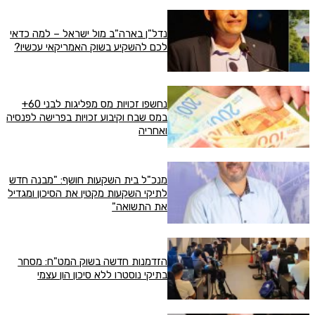
נדל"ן בארה"ב מול ישראל – למה כדאי
לכם להשקיע בשוק האמריקאי עכשיו?
נחשפו זכויות מס מפליגות לבני 60+
במס שבח וקיבוע זכויות בפרישה לפנסיה
ואחריה
מנכ"ל בית השקעות חושף: "מבנה חדש
לתיקי השקעות מקטין את הסיכון ומגדיל
את התשואה"
הזדמנות חדשה בשוק המט"ח: מסחר
בתיקי נוסטרו ללא סיכון הון עצמי