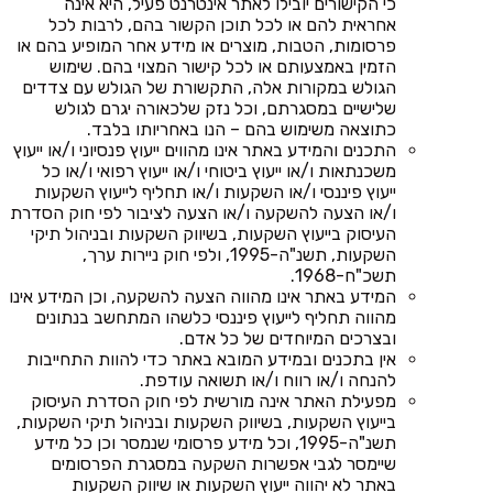
כי הקישורים יובילו לאתר אינטרנט פעיל, היא אינה
אחראית להם או לכל תוכן הקשור בהם, לרבות לכל
פרסומות, הטבות, מוצרים או מידע אחר המופיע בהם או
הזמין באמצעותם או לכל קישור המצוי בהם. שימוש
הגולש במקורות אלה, התקשורת של הגולש עם צדדים
שלישיים במסגרתם, וכל נזק שלכאורה יגרם לגולש
כתוצאה משימוש בהם – הנו באחריותו בלבד.
התכנים והמידע באתר אינו מהווים ייעוץ פנסיוני ו/או ייעוץ
משכנתאות ו/או ייעוץ ביטוחי ו/או ייעוץ רפואי ו/או כל
ייעוץ פיננסי ו/או השקעות ו/או תחליף לייעוץ השקעות
ו/או הצעה להשקעה ו/או הצעה לציבור לפי חוק הסדרת
העיסוק בייעוץ השקעות, בשיווק השקעות ובניהול תיקי
השקעות, תשנ"ה-1995, ולפי חוק ניירות ערך,
תשכ"ח-1968.
המידע באתר אינו מהווה הצעה להשקעה, וכן המידע אינו
מהווה תחליף לייעוץ פיננסי כלשהו המתחשב בנתונים
ובצרכים המיוחדים של כל אדם.
אין בתכנים ובמידע המובא באתר כדי להוות התחייבות
להנחה ו/או רווח ו/או תשואה עודפת.
מפעילת האתר אינה מורשית לפי חוק הסדרת העיסוק
בייעוץ השקעות, בשיווק השקעות ובניהול תיקי השקעות,
תשנ"ה-1995, וכל מידע פרסומי שנמסר וכן כל מידע
שיימסר לגבי אפשרות השקעה במסגרת הפרסומים
באתר לא יהווה ייעוץ השקעות או שיווק השקעות