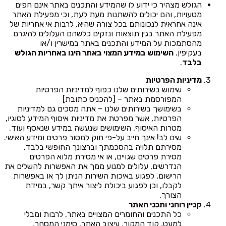
הגולש מצהיר כי ידוע לו שהמידע והתכנים באתר אינם חפים
מטעויות, והם יכולים להשתנות מעת לעת, וכי מפעילת האתר
אינה אחראית לנכונותם בכל צורה שהיא, לרבות אי אחריות של
מפעילת האתר בגין תוצאות ונזקים כלשהם העלולים להיגרם
מהסתמכות על המידע והתכנים באתר במישרין ו/או
בעקיפין.
השימוש במידע המצוי באתר הינו באחריות הגולש
בלבד
.
מדיניות הפרטיות
שימוש בשירותים שלנו כפוף למדיניות הפרטיות
המפורסמת באתר – [להכניס כתובת]
בשימושך בשירותים שלנו – אתה מסכים גם למדיניות
הפרטיות, אשר מפרטת את מדיניות איסוף המידע לסוגיו,
מטרות האיסוף, השימושים שנעשה במידע שנאסף ועוד.
שים לב! אינך חייב על-פי חוק למסור פרטים ומידע האישי.
מסירתם תלויה בהסכמתך וברצונך החופשי בלבד.
מסירת פרטים שגויים, או אי מסירת מלוא הפרטים
הנדרשים, עלולים למנוע ממך את האפשרות להשלים את
הרישום, לפגוע באיכות השירות הניתן לך או באפשרות
לקבלו, וכן לפגוע ביכולת ליצור איתך קשר, במידת
הצורך.
קניין רוחני ותכני האתר
כל התכנים והחומרים המצויים באתר, לרבות ומבלי
למעט, קוד המקור, עיצוב האתר, סימני המסחר,