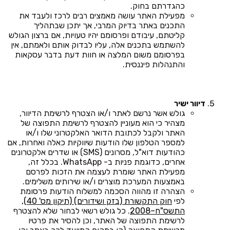
כהגדרתם בחוק.
מפעילת האתר עושה מאמצים רבים לרכז ולעבד את
התכנים באתר בדיוק המרבי, אך יתכן שבתהליך
קליטתם, עיבודם ופרסומם יהיו טעויות, אם ברצון הגולש
להשתמש בתכנים אלה, עליו לבדוק אותם ולאמתם, אין
בפרסומם משום המלצה או חוות דעת בדבר עסקאות
והתנהלות פיננסית.
דיוור ישיר
גולש אשר נרשם לאתר ו/או הצטרף לרשימת הדיוור,
מצהיר כי הוא מעוניין להצטרף לרשימת התפוצה של
האתר ולקבל לכתובת הדואר האלקטרוני שלו ו/או
למספר הטלפון שלו הודעות שיווקיות כאלה ואחרות, אם
כהודעות דוא"ל, מסרונים (SMS) או שדרים אלקטרונים
אחרים, כדוגמת פניות ב- WhatsApp. בכלל זה,
מפעילת האתר שומרת לעצמה את הזכות לפרסם
באמצעות המערכת מוצרים ו/או שירותים משלימים.
הצהרה זו מהווה הסכמה למשלוח הודעות פרסומת
לפי
חוק התקשורת (בזק ושידורים) (תיקון מס' 40),
התשס"ח–2008
. כל גולש רשאי לבחור שלא להצטרף
לרשימת התפוצה של האתר, וכן להסיר את פרטיו