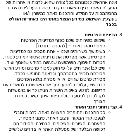
אינה אחראית לנכונותם בכל צורה שהיא, לרבות אי אחריות של
מפעילת האתר בגין תוצאות ונזקים כלשהם העלולים להיגרם
מהסתמכות על המידע והתכנים באתר במישרין ו/או
בעקיפין.
השימוש במידע המצוי באתר הינו באחריות הגולש
בלבד
.
מדיניות הפרטיות
שימוש בשירותים שלנו כפוף למדיניות הפרטיות
המפורסמת באתר – [להכניס כתובת]
בשימושך בשירותים שלנו – אתה מסכים גם למדיניות
הפרטיות, אשר מפרטת את מדיניות איסוף המידע לסוגיו,
מטרות האיסוף, השימושים שנעשה במידע שנאסף ועוד.
שים לב! אינך חייב על-פי חוק למסור פרטים ומידע האישי.
מסירתם תלויה בהסכמתך וברצונך החופשי בלבד.
מסירת פרטים שגויים, או אי מסירת מלוא הפרטים
הנדרשים, עלולים למנוע ממך את האפשרות להשלים את
הרישום, לפגוע באיכות השירות הניתן לך או באפשרות
לקבלו, וכן לפגוע ביכולת ליצור איתך קשר, במידת
הצורך.
קניין רוחני ותכני האתר
כל התכנים והחומרים המצויים באתר, לרבות ומבלי
למעט, קוד המקור, עיצוב האתר, סימני המסחר,
המאמרים, הציורים והצילומים, הבחירה והסידור הם
רכושה הבלעדי של מפעילת האתר או צדדים שלישיים