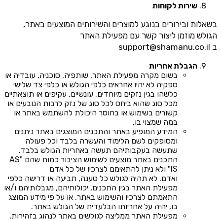
שירות לקוחות
בשאלות ובירורים בנוגע למוצרים והשירותים המוצעים באתר,
הגולש מוזמן ליצור קשר עם מפעילת האתר
ב
support@shamanu.co.il
הגבלת אחריות
בשום מקרה מפעילת האתר, שותפיה, סוכניה, עובדיה או
ספקיה לא יהיו אחראים כלפי הגולש או כלפי צד שלישי
כלשהו בגין נזקים מיוחדים, עונשיים, עקיפים או תוצאתיים
מכל סוג שהוא ביחס לכל סוג של נזק לרבות הנובעים או
קשורים בשימוש או בחוסר היכולת להשתמש באתר או
במה שמצוי בו.
המידע המופיע באתר והתכנים המוצגים באתר ניתנים
ומסופקים לשם הלימוד והעשרה בלבד וכל פעולה
שתעשה בעקבותיהם תעשה באחריות הגולש בלבד.
התכנים באתר מוצעים לשימוש הציבור כמות שהם "AS
IS" ולא ניתן להתאימם לצרכיו של כל אדם
ואדם. לא תהיה לגולש כל טענה, תביעה או דרישה כלפי
מפעילת האתר בגין התכנים, יכולותיהם, מגבלותיהם ו/או
התאמתם לצרכיו והשימוש באתר, או על פי מידע המוצג
בו, יהיה על אחריותו הבלעדית של הגולש באתר.
מפעילת האתר ממליצה לגולשים באתר לנהוג בזהירות,