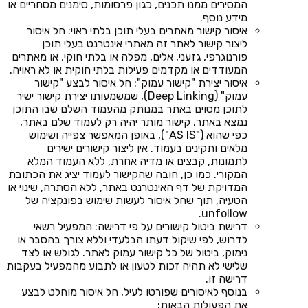
המסירים ממנו תכנים, כגון פרסומות, סימנים מסחריים או
מידע נוסף.
איסור קישור מאתרים בעלי תוכן בלתי ראוי: חל איסור
ליצור קישור לאתר זה מאתרי אינטרנט בעלי תוכן
פורנוגרפי, גזעני, אלים, מפלה או בלתי חוקי, או מאתרים
המעודדים או מקדמים פעילות בלתי חוקית או לא ראויה.
איסור יצירת "קישור עמוק": חל איסור לבצע "קישור
עמוק" (Deep Linking), שמשמעותו יצירת קישור ישיר
לתוכן מסוים באתר במנותק מהעמוד השלם שבו התוכן
נמצא באתר. קישור מותר יהיה רק לעמוד שלם באתר,
כפי שהוא ("AS IS"), באופן המאפשר צפייה ושימוש
מלאים ותקינים בעמוד. אין ליצור קישורים ישירים
לתמונות, קבצים או מדיה אחרת, ללא העמוד המלא
המקורי. כמו כן, חובה שהקישור לעמוד יציג את הכתובת
המדויקת של דף האינטרנט באתר, ללא הסתרה, שינוי או
הטעיה, תוך שחל איסור לעשות שימוש בפונקציה של
unfollow.
דרישת ביטול קישורים על פי דרישה: המפעיל רשאי
לדרוש, לפי שיקול דעתו הבלעדי וללא צורך בהסבר או
נימוק, ביטול של כל קישור עמוק לאתר. לגולש או לצד
שלישי לא תהיה זכות לטעון או לתבוע מהמפעיל בעקבות
דרישה זו.
בנוסף לאיסורים שפורטו לעיל, חל איסור מוחלט לבצע
את הפעולות הבאות: