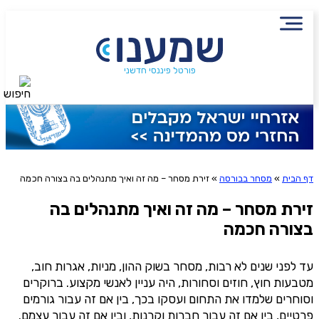
הירשמו לניוזלטר שמענו ותיהנו
פורטל פיננסי חדשני
חיפוש
מתוכן פיננסי מעשיר
באיזה בתי השקעות? [בחר עד 4 אופציות]
אלטשולר שחם
מור בית השקעות
ילין לפידות
כלל
מיטב דש
אקסלנס בית השקעות
הלמן אלדובי
מגדל
שליחה
הראל פיננסים
אנליסט
פסגות
מנורה
IBI אלבן
דף הבית
»
מסחר בבורסה
»
זירת מסחר – מה זה ואיך מתנהלים בה בצורה חכמה
אני מסכימ/ה לקבלת תוכן, דברי פרסומת או עדכונים
הוריזון שוקי הון
סיגמא
מהחברה או מצדדים שלישיים הדוא"ל, מסרונים או טלפון
זירת מסחר
– מה זה ואיך מתנהלים בה
בצורה חכמה
אני מאשר שקראתי את תנאי השימוש והפרטיות ואני מסכים להם, וכי
עד לפני שנים לא רבות, מסחר בשוק ההון, מניות, אגרות חוב,
פרטיי ישמש לקבלת פניות, הצעות שיווקיות מאיתנו או מצדדים שלישיים, לרבות
בנוגע לתוכניות ביטוח או מוצרים פנסיוניים
מטבעות חוץ, חוזים וסחורות, היה עניין לאנשי מקצוע. ברוקרים
מסכימ/ה לקבלת תוכן, דברי פרסומת או עדכונים מהחברה באמצעות
וסוחרים שלמדו את התחום ועסקו בכך, בין אם זה עבור גורמים
דוא"ל, SMS או טלפון
פרטיים, בין אם זה עבור חברות וקרנות, ובין אם זה עבור עצמם.