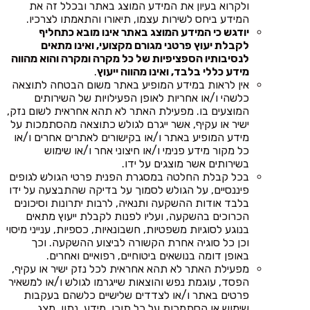
ולקרוא בעיון את המידע המוצג באתר ובכלל זה את
המידע ביחס לשירות עצמו, תיאורו והתאמתו לצרכיו.
יודגש כי המידע המוצג באתר אינו מובא כתחליף
לקבלת יעוץ פרטני מגורם מקצועי, ואינו מתאים
לנסיבותיו הספציפיות של כל מקרה ומקרה והוא מהווה
מידע כללי בלבד, ואינו מהווה ייעוץ
.
אין לראות במידע המופיע באתר משום הבטחה לתוצאה
כלשהי ו/או אחריות לאופן הפעילויות של השירותים
המוצעים בו. מפעילת האתר לא תהא אחראית לשום נזק,
ישיר או עקיף, אשר ייגרם לגולש כתוצאה מהסתמכות על
מידע המופיע באתר ו/או בקישורים לאתרים אחרים ו/או
כל מקור מידע פנימי ו/או חיצוני אחר ו/או שימוש
בשירותים אשר מוצגים על ידו.
בכל קבלת החלטה במסגרת הפנית פרטי הגולש לגופים
פיננסיים, על הגולש לסמוך על בדיקה שהתבצעה על ידו
בלבד אודות ההשקעה ותנאיה, לרבות יתרונות וסיכונים
הכרוכים בהשקעה, ועליו לפנות לקבלת ייעוץ מתאים
בנוגע לסוגיות משפטיות, חשבונאיות, כספיות, ענייני מיסוי
וכן כל סוגיה אחרת הקשורה לביצוע ההשקעה. וכך
באופן דומה בנושאים ביטוחיים, רפואיים ואחרים.
מפעילת האתר לא תהא אחראית לכל נזק ישיר או עקיף,
הפסד, עוגמת נפש והוצאות שייגרמו לגולש ו/או למשאיר
פרטים באתר ו/או לצדדים שלישיים כלשהם בעקבות
שימוש או הסתמכות על כל תוכן, מידע, נתון, מצג,