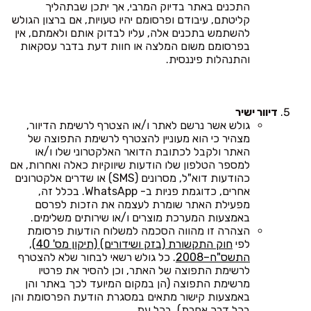
התכנים באתר בדיוק המרבי, אך יתכן שבתהליך
קליטתם, עיבודם ופרסומם יהיו טעויות, אם ברצון הגולש
להשתמש בתכנים אלה, עליו לבדוק אותם ולאמתם, אין
בפרסומם משום המלצה או חוות דעת בדבר עסקאות
והתנהלות פיננסית.
דיוור ישיר
גולש אשר נרשם לאתר ו/או הצטרף לרשימת הדיוור,
מצהיר כי הוא מעוניין להצטרף לרשימת התפוצה של
האתר ולקבל לכתובת הדואר האלקטרוני שלו ו/או
למספר הטלפון שלו הודעות שיווקיות כאלה ואחרות, אם
כהודעות דוא"ל, מסרונים (SMS) או שדרים אלקטרונים
אחרים, כדוגמת פניות ב- WhatsApp. בכלל זה,
מפעילת האתר שומרת לעצמה את הזכות לפרסם
באמצעות המערכת מוצרים ו/או שירותים משלימים.
הצהרה זו מהווה הסכמה למשלוח הודעות פרסומת
לפי
חוק התקשורת (בזק ושידורים) (תיקון מס' 40),
התשס"ח–2008
. כל גולש רשאי לבחור שלא להצטרף
לרשימת התפוצה של האתר, וכן להסיר את פרטיו
מרשימת התפוצה (הן במקום המיועד לכך באתר והן
באמצעות קישור מתאים במסגרת הודעת הפרסומת והן
בכל דרך אחרת), בכל עת.