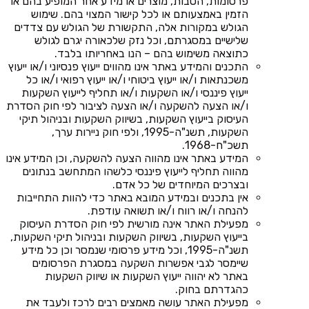
פרסומות, הטבות, מוצרים או מידע אחר המופיע בהם או
הזמין באמצעותם או לכל קישור המצוי בהם. שימוש
הגולש במקורות אלה, התקשורת של הגולש עם צדדים
שלישיים במסגרתם, וכל נזק שלכאורה יגרם לגולש
כתוצאה משימוש בהם – הנו באחריותו בלבד.
התכנים והמידע באתר אינו מהווים ייעוץ פנסיוני ו/או ייעוץ
משכנתאות ו/או ייעוץ ביטוחי ו/או ייעוץ רפואי ו/או כל
ייעוץ פיננסי ו/או השקעות ו/או תחליף לייעוץ השקעות
ו/או הצעה להשקעה ו/או הצעה לציבור לפי חוק הסדרת
העיסוק בייעוץ השקעות, בשיווק השקעות ובניהול תיקי
השקעות, תשנ"ה-1995, ולפי חוק ניירות ערך,
תשכ"ח-1968.
המידע באתר אינו מהווה הצעה להשקעה, וכן המידע אינו
מהווה תחליף לייעוץ פיננסי כלשהו המתחשב בנתונים
ובצרכים המיוחדים של כל אדם.
אין בתכנים ובמידע המובא באתר כדי להוות התחייבות
להנחה ו/או רווח ו/או תשואה עודפת.
מפעילת האתר אינה מורשית לפי חוק הסדרת העיסוק
בייעוץ השקעות, בשיווק השקעות ובניהול תיקי השקעות,
תשנ"ה-1995, וכל מידע פרסומי שנמסר וכן כל מידע
שיימסר לגבי אפשרות השקעה במסגרת הפרסומים
באתר לא יהווה ייעוץ השקעות או שיווק השקעות
כהגדרתם בחוק.
מפעילת האתר עושה מאמצים רבים לרכז ולעבד את