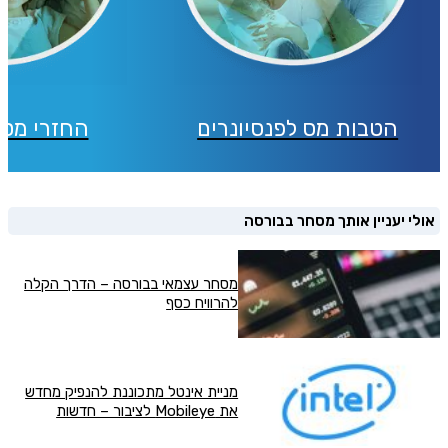
הטבות מס לפנסיונרים
החזרי מס 
אולי יעניין אותך מסחר בבורסה
מסחר עצמאי בבורסה – הדרך הקלה
להרוויח כסף
מניית אינטל מתכוננת להנפיק מחדש
את Mobileye לציבור – חדשות