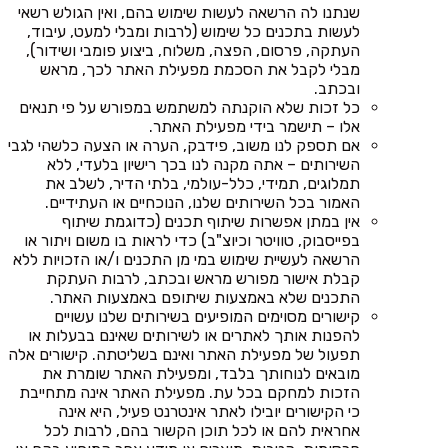
שנתנו לה הרשאה לעשות שימוש בהם, ואין הגולש רשאי
לעשות בתכנים כל שימוש (לרבות ומבלי למעט, עיבוד,
העתקה, פרסום, הפצה, משלוח, ביצוע פומבי ושידור),
מבלי לקבל את הסכמת מפעילת האתר לכך, מראש
ובכתב.
כל זכות שלא הוקנתה למשתמש במפורש על פי תנאים
אלו – תישמר בידי מפעילת האתר.
אם תספק לנו משוב, פידבק, הערה או הצעה כלשהי לגבי
השירותים – אתה מקנה לנו בכך רישיון בלעדי, ללא
תמלוגים, תמידי, כלל-עולמי, בלתי הדיר, לשלב את
האמור בכל השירותים שלנו, הנוכחיים או העתידיים.
אין במתן אפשרות שיתוף תכנים (כדוגמת שיתוף
בפייסבוק, טוויטר וכיוצ"ב) כדי לראות בו משום ויתור או
הרשאה לעשיית שימוש במי מן התכנים ו/או הזכויות ללא
קבלת אישור מפורש מראש ובכתב, לרבות העתקת
התכנים שלא באמצעות שיתופם באמצעות האתר.
קישורים מסוימים המופיעים בשירותים שלנו עשויים
להפנות אותך לאתרים או לשירותים שאינם בבעלות או
תפעול של מפעילת האתר ואינם בשליטתה. קישורים אלה
מובאים לנוחותך בלבד, ומפעילת האתר שומרת את
הזכות למחקם בכל עת. מפעילת האתר אינה מתחייבת
כי הקישורים יובילו לאתר אינטרנט פעיל, היא אינה
אחראית להם או לכל תוכן הקשור בהם, לרבות לכל