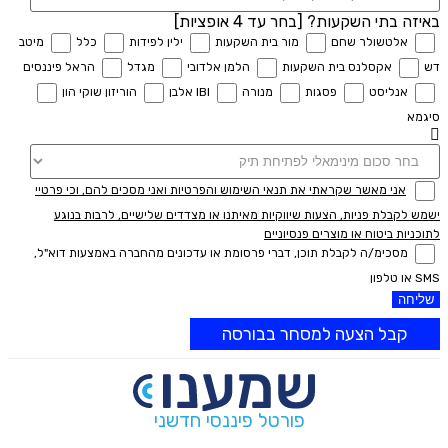
באיזה בתי השקעות? [בחר עד 4 אופציות]
אלטשולר שחם
מור בית השקעות
ילין לפידות
כלל
מיטב
דש
אקסלנס בית השקעות
הלמן אלדובי
מגדל
הראל פיננסים
אנליסט
פסגות
מנורה
IBI אלבן
הוריזון שוקי הון
סיגמא
אני מאשר שקראתי את תנאי השימוש והפרטיות ואני מסכים להם, וכי פרטיי
ישמש לקבלת פניות, הצעות שיווקיות מאיתנו או מצדדים שלישיים, לרבות בנוגע
לתוכניות ביטוח או מוצרים פנסיוניים
מסכימ/ה לקבלת תוכן, דברי פרסומת או עדכונים מהחברה באמצעות דוא"ל,
SMS או טלפון
שליחה
קבל הצעה למסחר בבורסה
פורטל פיננסי חדשני