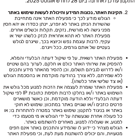
התקנון עודכן לאחרונה ביום 28 לחודש אוגוסט 2025.
תקינות האתר, נכונות המידע והיכולת לעשות שימוש באתר
הגולש מודע לכך כי מפעילת האתר אינה מתחייבת
שהשירות הניתן באתר לא יופרע, יינתן כסדרו או יהא חסין
מפני גישה לא מורשית, נזקים, תקלות וכשלים אחרים.
מפעילת האתר לא תהא אחראית לנזק כלשהו ישיר או
עקיף, לרבות עוגמת נפש וכיוצא בכך, שייגרם לגולש
בעטיים של אותם גורמים, ככל וייגרם.
מפעילת האתר רשאית, על פי שיקול דעתה הבלעדי והמלא,
להפסיק את שירותי האתר כולם או חלקם, לערוך בהם שינויים
ו/או לדרוש לגביהם תשלום, וכן להסיר מהאתר מידע ותכנים
ללא שמירתם, ללא צורך בהודעה מוקדמת או בהסכמת הגולש
(או צד שלישי אחר כלשהו).
מפעילת האתר שומרת לעצמה את הזכות למנוע מכל גולש את
השימוש באתר ו/או בחלקו לרבות חסימת כתובות IP לפי שיקול
דעתה הבלעדי וללא הודעה מוקדמת, וכן כאשר מושארים
פרטים כוזבים ו/או שגויים באתר במתכוון; שימוש לא חוקי
באתר או בניגוד לתקנון; שימוש באתר במטרה להתחרות בו; או
כל פעולה אחרת שנעשתה על ידי הגולש או מי מטעמו כדי
למנוע, או שעלולה למנוע, מאחרים להשתמש באתר.
הגולש מצהיר כי ידוע לו שהמידע והתכנים באתר אינם חפים
מטעויות, והם יכולים להשתנות מעת לעת, וכי מפעילת האתר