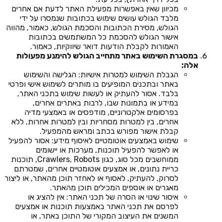
מכיוון שאין באפשרות מפעילת האתר לדעת אם אחרים
מלבד הגולש עושים שימוש בכתובות שנמסרו על ידי
הגולש, מסירת הכתובות והסכמת הגולש, כאמור, מהווה
אישור הגולש להסכמת כל המשתמשים בכתובות
האמורות לקבלת הודעות דואר שיווקיות, כאמור.
במסגרת השימוש באתר מתחייב הגולש להימנע מפעולות
אלה:
הגבלת השימוש למטרות אישיות: הגלישה והשימוש
באתר ובתכנים המופיעים בו מותרים לשימוש אישי ופרטי
בלבד. אסור להעתיק או לעשות שימוש בתכני האתר,
במידע או בתמונות שבו, לרבות באתרים אחרים,
בפרסומים אלקטרוניים, מודפסים או באמצעי מדיה
אחרים, בין למטרות מסחריות ובין למטרות אחרות, ללא
קבלת אישור מפורש בכתב ומראש מהמפעיל.
שימוש באמצעים אוטומטיים לאיסוף מידע: אסור להפעיל
או לאפשר להפעיל תוכנות, מערכות או יישומים
ממוחשבים מכל סוג, כגון Crawlers, Robots, תוכנות
כריית נתונים, או אמצעים אוטומטיים אחרים, שמטרתם
לסרוק, להעתיק, לאסוף או לאחזר תוכן מהאתר, או ליצור
מאגרים או אוספים המכילים תוכן מהאתר.
איסור שינוי או הסרה של תכני האתר: אין להציג או
לפרסם את תכני האתר באמצעות תוכנות או אמצעים
המשנים את העיצוב המקורי של התוכן באתר, או