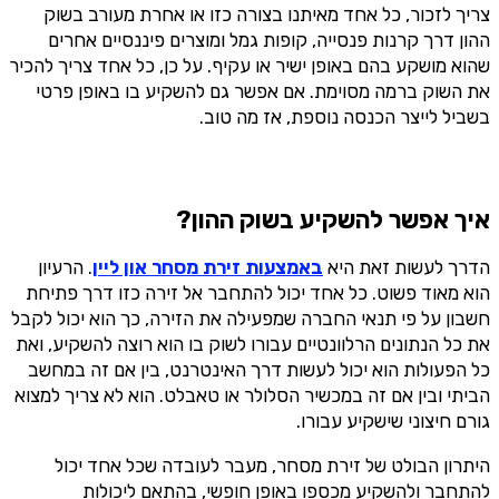
צריך לזכור, כל אחד מאיתנו בצורה כזו או אחרת מעורב בשוק
ההון דרך קרנות פנסייה, קופות גמל ומוצרים פיננסיים אחרים
שהוא מושקע בהם באופן ישיר או עקיף. על כן, כל אחד צריך להכיר
את השוק ברמה מסוימת. אם אפשר גם להשקיע בו באופן פרטי
בשביל לייצר הכנסה נוספת, אז מה טוב.
איך אפשר להשקיע בשוק ההון?
הדרך לעשות זאת היא
באמצעות זירת מסחר און ליין
. הרעיון
הוא מאוד פשוט. כל אחד יכול להתחבר אל זירה כזו דרך פתיחת
חשבון על פי תנאי החברה שמפעילה את הזירה, כך הוא יכול לקבל
את כל הנתונים הרלוונטיים עבורו לשוק בו הוא רוצה להשקיע, ואת
כל הפעולות הוא יכול לעשות דרך האינטרנט, בין אם זה במחשב
הביתי ובין אם זה במכשיר הסלולר או טאבלט. הוא לא צריך למצוא
גורם חיצוני שישקיע עבורו.
היתרון הבולט של זירת מסחר, מעבר לעובדה שכל אחד יכול
להתחבר ולהשקיע מכספו באופן חופשי, בהתאם ליכולות