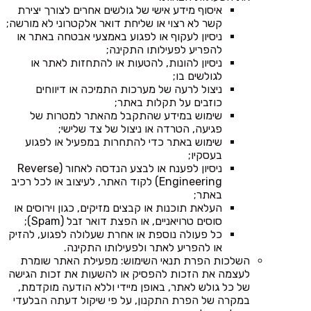
איסוף מידע אישי של גולשים אחרים לצורך יצירת
קשר לא רצוי או שליחת דואר אלקטרוני לא מורשה;
ניסיון לעקוף או לפגוע באמצעי אבטחה באתר או
להפריע לפעילותו התקינה;
ניסיון להונות, להטעות או להתחזות לאתר או
לגולשים בו;
ניצול לרעה של מערכות התמיכה או דיווחים
כוזבים על תקלות באתר;
שימוש במידע שהתקבל מהאתר למטרות של
פגיעה, הטרדה או ניצול של צד שלישי;
שימוש באתר כדי להתחרות במפעיל או לפגוע
בעסקיו;
ניסיון לפענח או לבצע הנדסה לאחור (Reverse
Engineering) לקוד האתר, לעיצוב או לכל רכיב
באתר;
העלאת תוכנות או קבצים מזיקים, כגון וירוסים או
סוסים טרויאניים, או הפצת דואר זבל (Spam);
כל פעולה נוספת או אחרת שעלולה לפגוע, להזיק
או להפריע לאתר ולפעילותו התקינה.
השלכות הפרת תנאי השימוש: מפעילת האתר שומרת
לעצמה את הזכות להפסיק או להשעות את זכות הגישה
של כל גולש לאתר, באופן מיידי וללא הודעה מוקדמת,
במקרה של הפרת התקנון, על פי שיקול דעתה הבלעדי