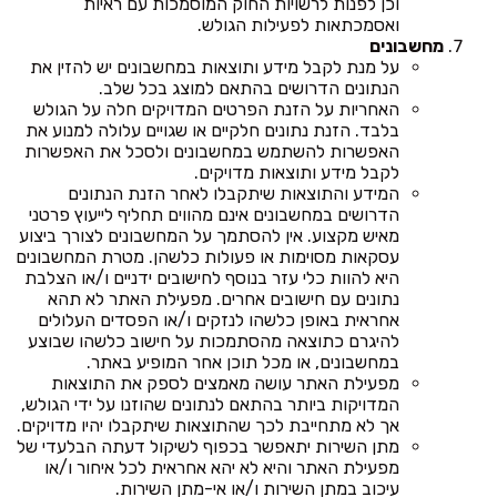
וכן לפנות לרשויות החוק המוסמכות עם ראיות
ואסמכתאות לפעילות הגולש.
מחשבונים
על מנת לקבל מידע ותוצאות במחשבונים יש להזין את
הנתונים הדרושים בהתאם למוצג בכל שלב.
האחריות על הזנת הפרטים המדויקים חלה על הגולש
בלבד. הזנת נתונים חלקיים או שגויים עלולה למנוע את
האפשרות להשתמש במחשבונים ולסכל את האפשרות
לקבל מידע ותוצאות מדויקים.
המידע והתוצאות שיתקבלו לאחר הזנת הנתונים
הדרושים במחשבונים אינם מהווים תחליף לייעוץ פרטני
מאיש מקצוע. אין להסתמך על המחשבונים לצורך ביצוע
עסקאות מסוימות או פעולות כלשהן. מטרת המחשבונים
היא להוות כלי עזר בנוסף לחישובים ידניים ו/או הצלבת
נתונים עם חישובים אחרים. מפעילת האתר לא תהא
אחראית באופן כלשהו לנזקים ו/או הפסדים העלולים
להיגרם כתוצאה מהסתמכות על חישוב כלשהו שבוצע
במחשבונים, או מכל תוכן אחר המופיע באתר.
מפעילת האתר עושה מאמצים לספק את התוצאות
המדויקות ביותר בהתאם לנתונים שהוזנו על ידי הגולש,
אך לא מתחייבת לכך שהתוצאות שיתקבלו יהיו מדויקים.
מתן השירות יתאפשר בכפוף לשיקול דעתה הבלעדי של
מפעילת האתר והיא לא יהא אחראית לכל איחור ו/או
עיכוב במתן השירות ו/או אי-מתן השירות.