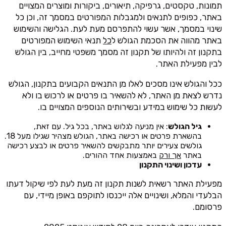
תמונות, טקסטים, גרפיקה, תיאורים, ביקורות ומוצרים המצויים
באתר, כפופים לתנאים ולמגבלות המפורטים במסמך זה, וכן כל
שינוי במסמך, אשר עשוי להתפרסם מעת לעת. הגלישה והשימוש
באתר מהווה את הסכמת הגולש ל
כל
תנאי השימוש המפורטים
בתקנון זה ולהיותו של תקנון זה מסמך משפטי מחייב, בין הגולש
לבין מפעילת האתר.
ככל והגולש אינו מסכים לאלו מן התנאים הקבועים בתקנון, הגולש
נדרש לצאת מן האתר, לא להשאיר בו פרטים או לרכוש בו ולא
לעשות כל שימוש במידע ובשירותים הנוספים המצויים בו.
גיל הגולש
: אין מניעה לגלוש באתר, בכל גיל. עם זאת,
בהשארת פרטים או רכישה באתר, הגולש מצהיר שגילו מעל 18.
גולשים צעירים יותר מתבקשים להשאיר פרטים או לבצע רכישה
באתר
אך ורק
באמצעות אחד ההורים.
עדכון ושינוי התקנון
מפעילת האתר רשאית לשנות תקנון זה מעת לעת לפי שיקול דעתו
הבלעדי והמלא, ושינויים אלה ייכנסו לתוקפם באופן מיידי, עם
פרסומם.