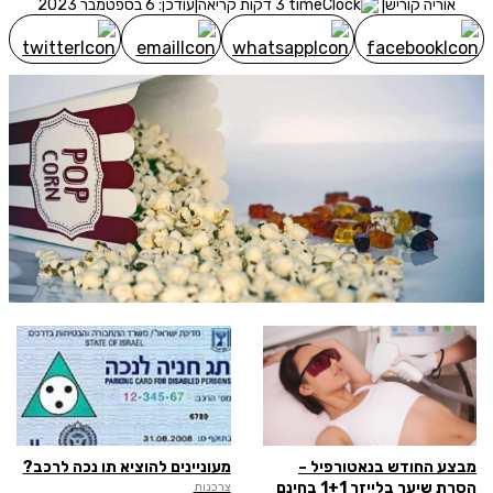
אוריה קוריש
|
3 דקות קריאה
|
עודכן: 6 בספטמבר 2023
מסכימ/ה לקבלת תוכן, דברי פרסומת או עדכונים מהחברה באמצעות
דוא"ל, SMS או טלפון
שלח לבדיקת זכאות
מבצע החודש בנאטורפיל –
מעוניינים להוציא תו נכה לרכב?
הסרת שיער בלייזר 1+1 בחינם
צרכנות