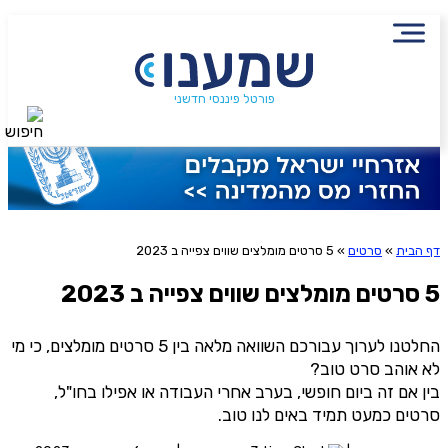
שם מלא
נייד
הירשמו לניוזלטר שמענו ותיהנו
פורטל פיננסי חדשני
חיפוש
סטטוס עבודה
מתוכן פיננסי מעשיר
שכר ב-6 השנים האחרונות
שליחה
דף הבית
»
סרטים
»
5 סרטים מומלצים שווים צפייה ב 2023
שילמת מס הכנסה ב-6 השנים האחרונות?
אני מסכימ/ה לקבלת תוכן, דברי פרסומת או עדכונים
מהחברה או מצדדים שלישיים הדוא"ל, מסרונים או טלפון
5 סרטים מומלצים שווים צפייה ב 2023
משכת כספים מקרן פנסיה, גמל או השתלמות?
החלטנו לערוך עבורכם השוואה מלאה בין 5 סרטים מומלצים, כי מי
לא אוהב סרט טוב?
בין אם זה ביום חופשי, בערב אחרי העבודה או אפילו בחו"ל,
אני מאשר שקראתי את תנאי השימוש והפרטיות ואני מסכים להם, וכי
סרטים כמעט תמיד באים לנו טוב.
פרטיי ישמש לקבלת פניות, הצעות שיווקיות מאיתנו או מצדדים שלישיים, לרבות
בנוגע לתוכניות ביטוח או מוצרים פנסיוניים