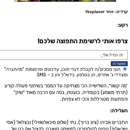
קרדיט: אתר Yesplanet
רקע:
צרפו אותי לרשימת התפוצה שלכם!
מאשר/ת
הנני מסכים/ה לקבלת דברי תוכן, עדכונים ופרסומות "מהחברה"
ומצדדי ג' אחרים, הן בטלפון, בדוא"ל והן ב – SMS
'מה קשור', השלישייה הכי מצחיקה על המסך בשיתוף פעולה קורע
(תרתי משמע) בקומדיה, בועטת, גסה עם הרבה מאוד "שיק"
והפתעות מטורללות והכי לא צפויות.
העלילה:
החברים אביהו (ציון ברוך), נתי (שלום מיכאלשווילי) ובצלאל (אסי
ישראלוף) טסים לקולומביה למשימה חשובה: להציל את בנו של