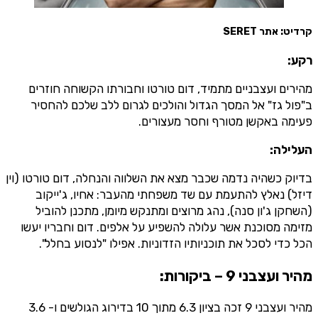
קרדיט: אתר SERET
רקע:
מהירים ועצבניים מתמיד, דום טורטו וחבורתו הקשוחה חוזרים
ב"פול גז" אל המסך הגדול והולכים לגרום ללב שלכם להחסיר
פעימה באקשן מטורף וחסר מעצורים.
העלילה:
בדיוק כשהיה נדמה שכבר מצא את השלווה והנחלה, דום טורטו (וין
דיזל) נאלץ להתעמת עם שד משפחתי מהעבר: אחיו, ג'ייקוב
(השחקן ג'ון סנה), נהג מרוצים ומתנקש מיומן, מתכנן להוביל
מזימה מסוכנת אשר עלולה להשפיע על אלפים. דום וחבריו יעשו
הכל כדי לסכל את תוכניותיו הזדוניות. אפילו "לנסוע בחלל".
מהיר ועצבני 9 – ביקורות
:
מהיר ועצבני 9 זכה בציון 6.3 מתוך 10 בדירוג הגולשים ו- 3.6