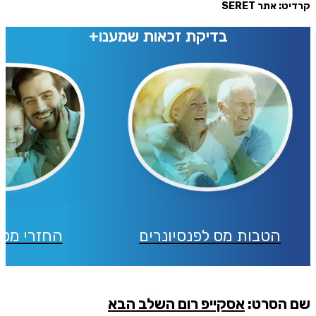
קרדיט: אתר SERET
בדיקת זכאות שמענו+
הטבות מס לפנסיונרים
החזרי מס 
שם הסרט:
אסקייפ רום השלב הבא