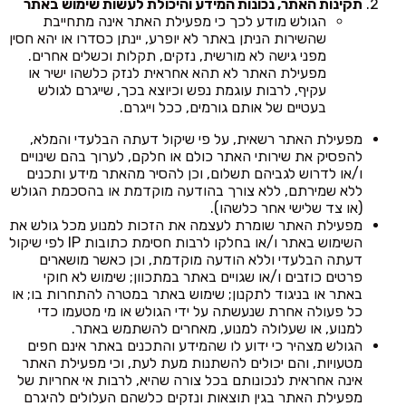
תקינות האתר, נכונות המידע והיכולת לעשות שימוש באתר
הגולש מודע לכך כי מפעילת האתר אינה מתחייבת
שהשירות הניתן באתר לא יופרע, יינתן כסדרו או יהא חסין
מפני גישה לא מורשית, נזקים, תקלות וכשלים אחרים.
מפעילת האתר לא תהא אחראית לנזק כלשהו ישיר או
עקיף, לרבות עוגמת נפש וכיוצא בכך, שייגרם לגולש
בעטיים של אותם גורמים, ככל וייגרם.
מפעילת האתר רשאית, על פי שיקול דעתה הבלעדי והמלא,
להפסיק את שירותי האתר כולם או חלקם, לערוך בהם שינויים
ו/או לדרוש לגביהם תשלום, וכן להסיר מהאתר מידע ותכנים
ללא שמירתם, ללא צורך בהודעה מוקדמת או בהסכמת הגולש
(או צד שלישי אחר כלשהו).
מפעילת האתר שומרת לעצמה את הזכות למנוע מכל גולש את
השימוש באתר ו/או בחלקו לרבות חסימת כתובות IP לפי שיקול
דעתה הבלעדי וללא הודעה מוקדמת, וכן כאשר מושארים
פרטים כוזבים ו/או שגויים באתר במתכוון; שימוש לא חוקי
באתר או בניגוד לתקנון; שימוש באתר במטרה להתחרות בו; או
כל פעולה אחרת שנעשתה על ידי הגולש או מי מטעמו כדי
למנוע, או שעלולה למנוע, מאחרים להשתמש באתר.
הגולש מצהיר כי ידוע לו שהמידע והתכנים באתר אינם חפים
מטעויות, והם יכולים להשתנות מעת לעת, וכי מפעילת האתר
אינה אחראית לנכונותם בכל צורה שהיא, לרבות אי אחריות של
מפעילת האתר בגין תוצאות ונזקים כלשהם העלולים להיגרם