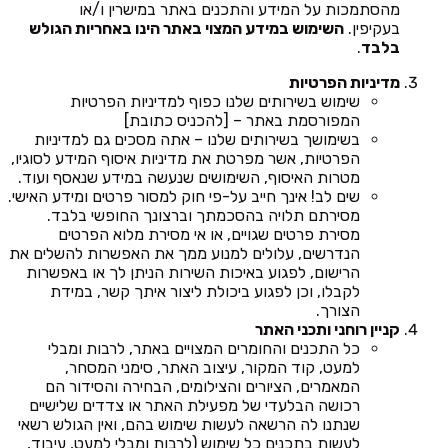
מהסתמכות על המידע והתכנים באתר במישרין ו/או
בעקיפין.
השימוש במידע המצוי באתר הינו באחריות הגולש
בלבד
.
מדיניות הפרטיות
שימוש בשירותים שלנו כפוף למדיניות הפרטיות
המפורסמת באתר – [להכניס כתובת]
בשימושך בשירותים שלנו – אתה מסכים גם למדיניות
הפרטיות, אשר מפרטת את מדיניות איסוף המידע לסוגיו,
מטרות האיסוף, השימושים שנעשה במידע שנאסף ועוד.
שים לב! אינך חייב על-פי חוק למסור פרטים ומידע האישי.
מסירתם תלויה בהסכמתך וברצונך החופשי בלבד.
מסירת פרטים שגויים, או אי מסירת מלוא הפרטים
הנדרשים, עלולים למנוע ממך את האפשרות להשלים את
הרישום, לפגוע באיכות השירות הניתן לך או באפשרות
לקבלו, וכן לפגוע ביכולת ליצור איתך קשר, במידת
הצורך.
קניין רוחני ותכני האתר
כל התכנים והחומרים המצויים באתר, לרבות ומבלי
למעט, קוד המקור, עיצוב האתר, סימני המסחר,
המאמרים, הציורים והצילומים, הבחירה והסידור הם
רכושה הבלעדי של מפעילת האתר או צדדים שלישיים
שנתנו לה הרשאה לעשות שימוש בהם, ואין הגולש רשאי
לעשות בתכנים כל שימוש (לרבות ומבלי למעט, עיבוד,