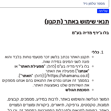
שליחה
תנאי שימוש באתר (תקנון)
בלו ג'ירף מדיה בע"מ
כללי
תקנון האתר נכתב בלשון זכר מטעמי נוחות בלבד והוא
פונה לשני המינים במידה שווה.
בלו ג'ירף מדיה בע"מ (להלן: "
מפעילת האתר
" או
"
אנחנו
") מפעילה את האתר
[https://shamanu.co.il/] (להלן: "
האתר
").
במסמך זה אנחנו נפרט את התנאים בהם אנחנו מספקים
את השירותים שלנו באמצעות האתר.
הסכמת הגולש
המשך הגלישה והשימוש באתר, לרבות במידע, מסמכים, קבצים,
תמונות, טקסטים, גרפיקה, תיאורים, ביקורות ומוצרים המצויים
באתר, כפופים לתנאים ולמגבלות המפורטים במסמך זה, וכן כל