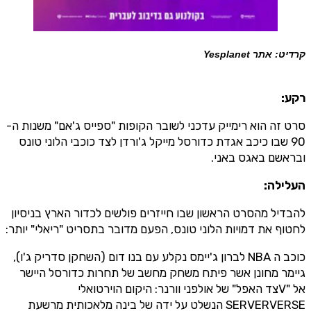
קרדיט: אתר Yesplanet
רקע:
סרט זה הוא רימייק עדכני לשובר הקופות "ספייס ג'אם" משנות ה-
90 שבו כיכב אגדת כדורסל מייקל ג'ורדן לצד כוכבי הלוני טונס
ובראשם באגס באני.
העלילה:
להבדיל מהסרט הראשון שבו חייזרים פולשים לכדור הארץ בניסיון
לחטוף את דמויות הלוני טונס, הפעם מדובר בתסריט "ריאלי" יותר:
כוכב ה NBA לברון ג'יימס נקלע עם בנו דום (השחקן סדריק ג'ו),
גיימר מחונן אשר פיתח משחק מחשב של תחרות כדורסל היישר
אל "Vצד האפל" של אולפני וורנר: היקום הוירטואלי
SERVERVERSE הנשלט על ידה של בינה מלאכותית מרשעת