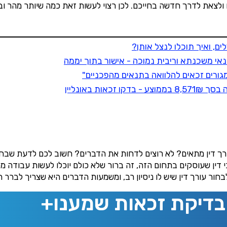
 ולצאת לדרך חדשה בחייכם. לכן רצוי לעשות זאת כמה שיותר מהר וב
✔️בדיקת זכאות להטבות מס לפנסיונרים
✔️ תיקון 190, תקנה 125 ד', סעיף 9 א' והטבות נוספות
לפקודת מס הכנסה
✔️בדיקה ללא עלות בכפוף לרגולציית משרד האוצר
שם מלא
ת באונליין
נייד
מו לניוזלטר שמענו ותי
גיל
מתוכן פיננסי מעשיר
רך דין מתאים? לא רוצים לדחות את הדברים? חשוב לכם לדעת שבחר
סכום חסכונות נזילים
 דין שעוסקים בתחום הזה, זה ברור שלא כולם יוכלו לעשות עבודה מ
בחור עורך דין שיש לו ניסיון רב, ומשמעות הדברים היא שצריך לברר
חיפוש
בדיקת זכאות שמענו+
גודל קצבה