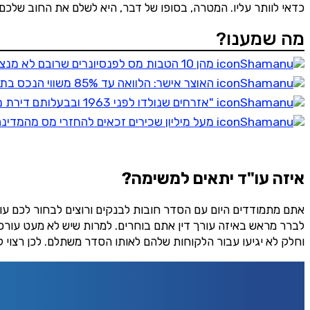
כדאי לוותר עליו. המטרה, בסופו של דבר, היא לשלם את החוב שלכם
מה שמענו?
מהן 10 הטבות מס לפנסיונרים שרובם לא מנצלים, ואיך תוכלו לנצל אותן?
האוצר אישר: הלוואה עד 85% משווי הנכס בתנאי משכנתא וריבית נמוכה - אישור בתוך יממה
"אזרחים שנולדו לפני 1963 ובבעלותם דירת מגורים זכאים להלוואה בתנאים מהפכניים"
מעל מיליון שכירים זכאים להחזרי מס מהמדינה בסך 8,571₪ בממוצע - בדקו זכאו
הירש
איזה עו"ד יתאים למשימה?
אתם מתמודדים היום עם הסדר חובות לבנקים ורוצים לבחור לכם עו
לברר מראש באיזה עורך דין אתם בוחרים. למרות שיש לא מעט עורכי
וחלק לא יגיעו עבור הלקוחות שלהם לאותו הסדר משתלם. לכן רצוי ל
שליחה