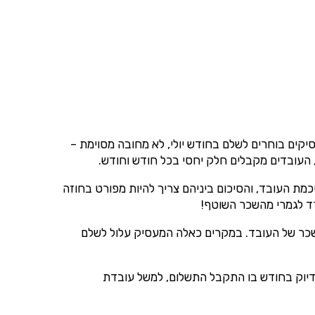
בראה אמור להיות משולם בין יוני (6) לספטמבר (9) בכל שנה, אך רוב המעסיקים בוחרים לשלם בחודש יולי, לא מחובה מסוימת –
 העובדים מקבלים חלק יחסי בכל חודש וחודש.
ת העובד, והסיכום ביניהם צריך להיות מפורט בחוזה
ד לגמרי מהשכר השוטף!
20 במשך כל השנה והכניס את התשלום לתוך השכר של העובד. במקרים כאלה המעסיק עלול לשלם
יוק בחודש בו התקבל התשלום, למשל עובדת