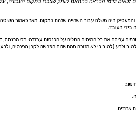
אני מאשר שקראתי את תנאי השימוש והפרטיות ואני מסכים להם, וכי פרטיי
בלת תוכן, דברי פרסומת או עדכונים מהחברה או מצדדים שלישיים ה
ישמש לקבלת פניות, הצעות שיווקיות מאיתנו או מצדדים שלישיים, לרבות בנוגע
 והמעסיק היה משלם עבור השהייה שלהם במקום. מאז כאמור השיטה
לתוכניות ביטוח או מוצרים פנסיוניים
מסכימ/ה לקבלת תוכן, דברי פרסומת או עדכונים מהחברה באמצעות דוא"ל,
בידי העובד.
SMS או טלפון
למים עליהם את כל
המיסים
החלים על הכנסות עבודה: מס הכנסה, דמי
שלח לבדיקת זכאות
טוב ולרע (לטוב כי לא מנוכה מהתשלום הפרשה לקרן הפנסיה, ולרע כ
שוב .
.
ם אחדים.