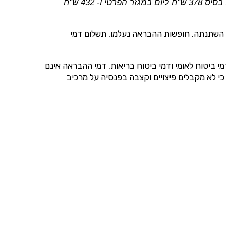
"עובדים שהשלימו שנת עבודה אחת לפחות במקום עבודתם זכאים לדמי הבראה בהתאם לוותק שצברו במקום העבודה, על בסיס 378 ש"ח ליום במגזר הפרטי ו- 432 ש"ח
דוא"ל, מסרונים או
 השתנתה. חופשות ההבראה נעלמו, תשלום דמי
 ביטוח לאומי ודמי ביטוח בריאות. דמי ההבראה אינם
י לא מקבלים פיצויים וקצבה בפנסיה על מרכיב