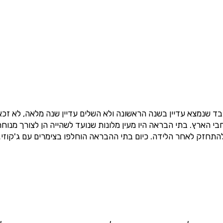
✔️בדיקת זכאות להטבות מס לפנסיונרים
✔️ תיקון 190, תקנה 125 ד', סעיף 9 א' והטבות נוספות
לפקודת מס הכנסה
✔️בדיקה ללא עלות בכפוף לרגולציית משרד האוצר
שם מלא
נייד
 שנמצא עדיין בשנה הראשונה ולא השלים עדיין שנה מלאה, לא זכא
מו לניוזלטר שמענו ותי
גיל
י הארץ. בתי הבראה היו מעין מלונות שנועד לשהייה הן לצורך מנוחה
ולהתחזק לאחר הלידה. כיום בתי ההבראה הוחלפו בצימרים עם ג'קוזי
מתוכן פיננסי מעשיר
סכום חסכונות נזילים
חיפוש
גודל קצבה