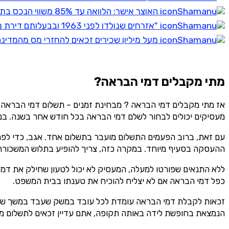
האוצר אישר: הלוואה עד 85% משווי הנכס בתנאי משכנתא וריבית נמוכה - אישור בתוך יממה
"אזרחים שנולדו לפני 1963 ובבעלותם דירת מגורים זכאים להלוואה בתנאים מהפכניים"
מעל מיליון שכירים זכאים להחזרי מס מהמדינה בסך 8,571₪ בממוצע - בדקו זכאו
מתי מקבלים דמי הבראה?
מעסיקים יכולים לבחור לשלם דמי הבראה בכל חודש אחר בשנה. בנו
עם זאת, ברוב הפעמים התשלום מועבר בתשלום אחד. אגב, כדי לפר
ההעסקה בסעיף מיוחד. במקרה כזה, צריך להופיע בתלוש המשכורת 
כפל דמי הבראה אם לא יצליח להוכיח את טענתו בבית המשפט.
זכאות לקבלת דמי הבראה עומדת לכל עובד במשק שעבד במשך שנה
הנמצאת בחופשת לידה באותה תקופה, אתם עדיין זכאים לתשלום מלא