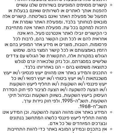
קישורים מסוימים המופיעים בשירותים שלנו עשויים
להפנות אותך לאתרים או לשירותים שאינם בבעלות או
תפעול של מפעילת האתר ואינם בשליטתה. קישורים אלה
מובאים לנוחותך בלבד, ומפעילת האתר שומרת את
הזכות למחקם בכל עת. מפעילת האתר אינה מתחייבת
כי הקישורים יובילו לאתר אינטרנט פעיל, היא אינה
אחראית להם או לכל תוכן הקשור בהם, לרבות לכל
פרסומות, הטבות, מוצרים או מידע אחר המופיע בהם או
הזמין באמצעותם או לכל קישור המצוי בהם. שימוש
הגולש במקורות אלה, התקשורת של הגולש עם צדדים
שלישיים במסגרתם, וכל נזק שלכאורה יגרם לגולש
כתוצאה משימוש בהם – הנו באחריותו בלבד.
התכנים והמידע באתר אינו מהווים ייעוץ פנסיוני ו/או ייעוץ
משכנתאות ו/או ייעוץ ביטוחי ו/או ייעוץ רפואי ו/או כל
ייעוץ פיננסי ו/או השקעות ו/או תחליף לייעוץ השקעות
ו/או הצעה להשקעה ו/או הצעה לציבור לפי חוק הסדרת
העיסוק בייעוץ השקעות, בשיווק השקעות ובניהול תיקי
השקעות, תשנ"ה-1995, ולפי חוק ניירות ערך,
תשכ"ח-1968.
המידע באתר אינו מהווה הצעה להשקעה, וכן המידע אינו
מהווה תחליף לייעוץ פיננסי כלשהו המתחשב בנתונים
ובצרכים המיוחדים של כל אדם.
אין בתכנים ובמידע המובא באתר כדי להוות התחייבות