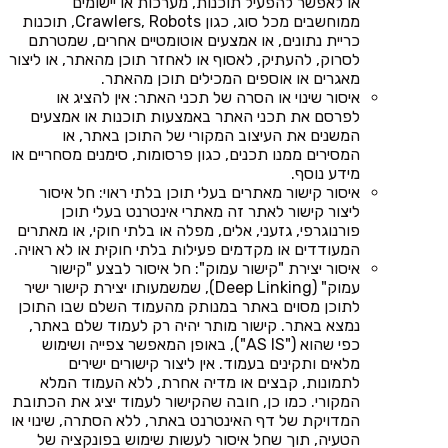
או לאפשר להפעיל תוכנות, מערכות או יישומים
ממוחשבים מכל סוג, כגון Crawlers, Robots, תוכנות
כריית נתונים, או אמצעים אוטומטיים אחרים, שמטרתם
לסרוק, להעתיק, לאסוף או לאחזר תוכן מהאתר, או ליצור
מאגרים או אוספים המכילים תוכן מהאתר.
איסור שינוי או הסרה של תכני האתר: אין להציג או
לפרסם את תכני האתר באמצעות תוכנות או אמצעים
המשנים את העיצוב המקורי של התוכן באתר, או
המסירים ממנו תכנים, כגון פרסומות, סימנים מסחריים או
מידע נוסף.
איסור קישור מאתרים בעלי תוכן בלתי ראוי: חל איסור
ליצור קישור לאתר זה מאתרי אינטרנט בעלי תוכן
פורנוגרפי, גזעני, אלים, מפלה או בלתי חוקי, או מאתרים
המעודדים או מקדמים פעילות בלתי חוקית או לא ראויה.
איסור יצירת "קישור עמוק": חל איסור לבצע "קישור
עמוק" (Deep Linking), שמשמעותו יצירת קישור ישיר
לתוכן מסוים באתר במנותק מהעמוד השלם שבו התוכן
נמצא באתר. קישור מותר יהיה רק לעמוד שלם באתר,
כפי שהוא ("AS IS"), באופן המאפשר צפייה ושימוש
מלאים ותקינים בעמוד. אין ליצור קישורים ישירים
לתמונות, קבצים או מדיה אחרת, ללא העמוד המלא
המקורי. כמו כן, חובה שהקישור לעמוד יציג את הכתובת
המדויקת של דף האינטרנט באתר, ללא הסתרה, שינוי או
הטעיה, תוך שחל איסור לעשות שימוש בפונקציה של