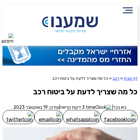
×
הירשמו לניוזלטר שמענו ותיהנו
פורטל פיננסי חדשני
חיפוש
מתוכן פיננסי מעשיר
שליחה
דף הבית
»
רכב
»
כל מה שצריך לדעת על ביטוח רכב
אני מסכימ/ה לקבלת תוכן, דברי פרסומת או עדכונים
מהחברה או מצדדים שלישיים הדוא"ל, מסרונים או טלפון
כל מה שצריך לדעת על ביטוח רכב
גיא בכר
|
3 דקות קריאה
|
עודכן: 19 באוקטובר 2023