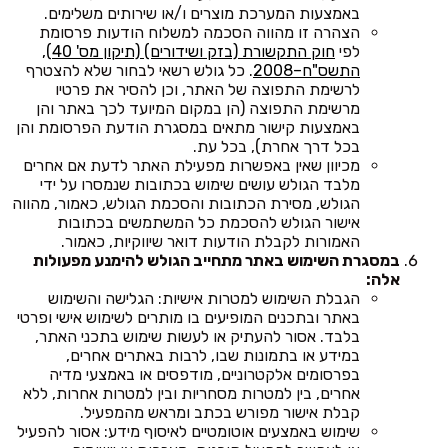
באמצעות המערכת מוצרים ו/או שירותים משלימים.
הצהרה זו מהווה הסכמה למשלוח הודעות פרסומת
לפי
חוק התקשורת (בזק ושידורים) (תיקון מס' 40),
התשס"ח–2008
. כל גולש רשאי לבחור שלא להצטרף
לרשימת התפוצה של האתר, וכן להסיר את פרטיו
מרשימת התפוצה (הן במקום המיועד לכך באתר והן
באמצעות קישור מתאים במסגרת הודעת הפרסומת והן
בכל דרך אחרת), בכל עת.
מכיוון שאין באפשרות מפעילת האתר לדעת אם אחרים
מלבד הגולש עושים שימוש בכתובות שנמסרו על ידי
הגולש, מסירת הכתובות והסכמת הגולש, כאמור, מהווה
אישור הגולש להסכמת כל המשתמשים בכתובות
האמורות לקבלת הודעות דואר שיווקיות, כאמור.
במסגרת השימוש באתר מתחייב הגולש להימנע מפעולות
אלה:
הגבלת השימוש למטרות אישיות: הגלישה והשימוש
באתר ובתכנים המופיעים בו מותרים לשימוש אישי ופרטי
בלבד. אסור להעתיק או לעשות שימוש בתכני האתר,
במידע או בתמונות שבו, לרבות באתרים אחרים,
בפרסומים אלקטרוניים, מודפסים או באמצעי מדיה
אחרים, בין למטרות מסחריות ובין למטרות אחרות, ללא
קבלת אישור מפורש בכתב ומראש מהמפעיל.
שימוש באמצעים אוטומטיים לאיסוף מידע: אסור להפעיל