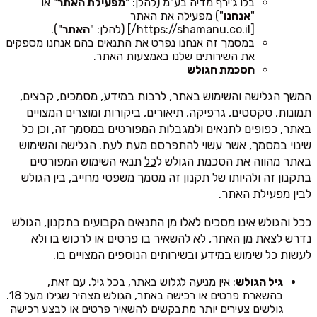
בלו ג'ירף מדיה בע"מ (להלן: "
מפעילת האתר
" או
"
אנחנו
") מפעילה את האתר
[https://shamanu.co.il/] (להלן: "
האתר
").
במסמך זה אנחנו נפרט את התנאים בהם אנחנו מספקים
את השירותים שלנו באמצעות האתר.
הסכמת הגולש
המשך הגלישה והשימוש באתר, לרבות במידע, מסמכים, קבצים,
תמונות, טקסטים, גרפיקה, תיאורים, ביקורות ומוצרים המצויים
באתר, כפופים לתנאים ולמגבלות המפורטים במסמך זה, וכן כל
שינוי במסמך, אשר עשוי להתפרסם מעת לעת. הגלישה והשימוש
באתר מהווה את הסכמת הגולש ל
כל
תנאי השימוש המפורטים
בתקנון זה ולהיותו של תקנון זה מסמך משפטי מחייב, בין הגולש
לבין מפעילת האתר.
ככל והגולש אינו מסכים לאלו מן התנאים הקבועים בתקנון, הגולש
נדרש לצאת מן האתר, לא להשאיר בו פרטים או לרכוש בו ולא
לעשות כל שימוש במידע ובשירותים הנוספים המצויים בו.
גיל הגולש
: אין מניעה לגלוש באתר, בכל גיל. עם זאת,
בהשארת פרטים או רכישה באתר, הגולש מצהיר שגילו מעל 18.
גולשים צעירים יותר מתבקשים להשאיר פרטים או לבצע רכישה