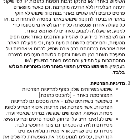
השימוש באתר ו/או בחלקו לרבות חסימת כתובות IP לפי שיקול
דעתה הבלעדי וללא הודעה מוקדמת, וכן כאשר מושארים
פרטים כוזבים ו/או שגויים באתר במתכוון; שימוש לא חוקי
באתר או בניגוד לתקנון; שימוש באתר במטרה להתחרות בו; או
כל פעולה אחרת שנעשתה על ידי הגולש או מי מטעמו כדי
למנוע, או שעלולה למנוע, מאחרים להשתמש באתר.
הגולש מצהיר כי ידוע לו שהמידע והתכנים באתר אינם חפים
מטעויות, והם יכולים להשתנות מעת לעת, וכי מפעילת האתר
אינה אחראית לנכונותם בכל צורה שהיא, לרבות אי אחריות של
מפעילת האתר בגין תוצאות ונזקים כלשהם העלולים להיגרם
מהסתמכות על המידע והתכנים באתר במישרין ו/או
בעקיפין.
השימוש במידע המצוי באתר הינו באחריות הגולש
בלבד
.
מדיניות הפרטיות
שימוש בשירותים שלנו כפוף למדיניות הפרטיות
המפורסמת באתר – [להכניס כתובת]
בשימושך בשירותים שלנו – אתה מסכים גם למדיניות
הפרטיות, אשר מפרטת את מדיניות איסוף המידע לסוגיו,
מטרות האיסוף, השימושים שנעשה במידע שנאסף ועוד.
שים לב! אינך חייב על-פי חוק למסור פרטים ומידע האישי.
מסירתם תלויה בהסכמתך וברצונך החופשי בלבד.
מסירת פרטים שגויים, או אי מסירת מלוא הפרטים
הנדרשים, עלולים למנוע ממך את האפשרות להשלים את