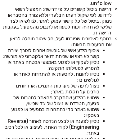
unfollow.
דרישת ביטול קישורים על פי דרישה: המפעיל רשאי
לדרוש, לפי שיקול דעתו הבלעדי וללא צורך בהסבר או
נימוק, ביטול של כל קישור עמוק לאתר. לגולש או לצד
שלישי לא תהיה זכות לטעון או לתבוע מהמפעיל בעקבות
דרישה זו.
בנוסף לאיסורים שפורטו לעיל, חל איסור מוחלט לבצע
את הפעולות הבאות:
איסוף מידע אישי של גולשים אחרים לצורך יצירת
קשר לא רצוי או שליחת דואר אלקטרוני לא מורשה;
ניסיון לעקוף או לפגוע באמצעי אבטחה באתר או
להפריע לפעילותו התקינה;
ניסיון להונות, להטעות או להתחזות לאתר או
לגולשים בו;
ניצול לרעה של מערכות התמיכה או דיווחים
כוזבים על תקלות באתר;
שימוש במידע שהתקבל מהאתר למטרות של
פגיעה, הטרדה או ניצול של צד שלישי;
שימוש באתר כדי להתחרות במפעיל או לפגוע
בעסקיו;
ניסיון לפענח או לבצע הנדסה לאחור (Reverse
Engineering) לקוד האתר, לעיצוב או לכל רכיב
באתר;
העלאת תוכנות או קבצים מזיקים, כגון וירוסים או