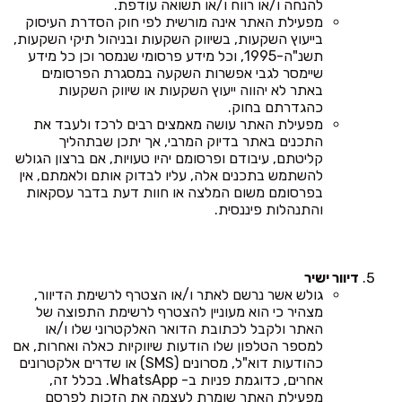
להנחה ו/או רווח ו/או תשואה עודפת.
מפעילת האתר אינה מורשית לפי חוק הסדרת העיסוק
בייעוץ השקעות, בשיווק השקעות ובניהול תיקי השקעות,
תשנ"ה-1995, וכל מידע פרסומי שנמסר וכן כל מידע
שיימסר לגבי אפשרות השקעה במסגרת הפרסומים
באתר לא יהווה ייעוץ השקעות או שיווק השקעות
כהגדרתם בחוק.
מפעילת האתר עושה מאמצים רבים לרכז ולעבד את
התכנים באתר בדיוק המרבי, אך יתכן שבתהליך
קליטתם, עיבודם ופרסומם יהיו טעויות, אם ברצון הגולש
להשתמש בתכנים אלה, עליו לבדוק אותם ולאמתם, אין
בפרסומם משום המלצה או חוות דעת בדבר עסקאות
והתנהלות פיננסית.
דיוור ישיר
גולש אשר נרשם לאתר ו/או הצטרף לרשימת הדיוור,
מצהיר כי הוא מעוניין להצטרף לרשימת התפוצה של
האתר ולקבל לכתובת הדואר האלקטרוני שלו ו/או
למספר הטלפון שלו הודעות שיווקיות כאלה ואחרות, אם
כהודעות דוא"ל, מסרונים (SMS) או שדרים אלקטרונים
אחרים, כדוגמת פניות ב- WhatsApp. בכלל זה,
מפעילת האתר שומרת לעצמה את הזכות לפרסם