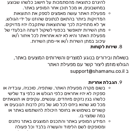
להיגרם כתוצאה מהסתמכות על חישוב כלשהו שבוצע
במחשבונים, או מכל תוכן אחר המופיע באתר.
מפעילת האתר עושה מאמצים לספק את התוצאות
המדויקות ביותר בהתאם לנתונים שהוזנו על ידי הגולש,
אך לא מתחייבת לכך שהתוצאות שיתקבלו יהיו מדויקים.
מתן השירות יתאפשר בכפוף לשיקול דעתה הבלעדי של
מפעילת האתר והיא לא יהא אחראית לכל איחור ו/או
עיכוב במתן השירות ו/או אי-מתן השירות.
שירות לקוחות
בשאלות ובירורים בנוגע למוצרים והשירותים המוצעים באתר,
הגולש מוזמן ליצור קשר עם מפעילת האתר
ב
support@shamanu.co.il
הגבלת אחריות
בשום מקרה מפעילת האתר, שותפיה, סוכניה, עובדיה או
ספקיה לא יהיו אחראים כלפי הגולש או כלפי צד שלישי
כלשהו בגין נזקים מיוחדים, עונשיים, עקיפים או תוצאתיים
מכל סוג שהוא ביחס לכל סוג של נזק לרבות הנובעים או
קשורים בשימוש או בחוסר היכולת להשתמש באתר או
במה שמצוי בו.
המידע המופיע באתר והתכנים המוצגים באתר ניתנים
ומסופקים לשם הלימוד והעשרה בלבד וכל פעולה