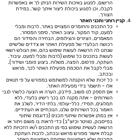
הרישום, לפגוע באיכות השירות הניתן לך או באפשרות
לקבלו, וכן לפגוע ביכולת ליצור איתך קשר, במידת
הצורך.
קניין רוחני ותכני האתר
כל התכנים והחומרים המצויים באתר, לרבות ומבלי
למעט, קוד המקור, עיצוב האתר, סימני המסחר,
המאמרים, הציורים והצילומים, הבחירה והסידור הם
רכושה הבלעדי של מפעילת האתר או צדדים שלישיים
שנתנו לה הרשאה לעשות שימוש בהם, ואין הגולש רשאי
לעשות בתכנים כל שימוש (לרבות ומבלי למעט, עיבוד,
העתקה, פרסום, הפצה, משלוח, ביצוע פומבי ושידור),
מבלי לקבל את הסכמת מפעילת האתר לכך, מראש
ובכתב.
כל זכות שלא הוקנתה למשתמש במפורש על פי תנאים
אלו – תישמר בידי מפעילת האתר.
אם תספק לנו משוב, פידבק, הערה או הצעה כלשהי לגבי
השירותים – אתה מקנה לנו בכך רישיון בלעדי, ללא
תמלוגים, תמידי, כלל-עולמי, בלתי הדיר, לשלב את
האמור בכל השירותים שלנו, הנוכחיים או העתידיים.
אין במתן אפשרות שיתוף תכנים (כדוגמת שיתוף
בפייסבוק, טוויטר וכיוצ"ב) כדי לראות בו משום ויתור או
הרשאה לעשיית שימוש במי מן התכנים ו/או הזכויות ללא
קבלת אישור מפורש מראש ובכתב, לרבות העתקת
התכנים שלא באמצעות שיתופם באמצעות האתר.