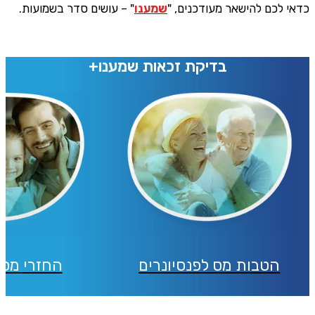
כדאי לכם להישאר מעודכנים, "
שמענו
" – עושים סדר בשמועות.
בדיקת זכאות שמענו+
הטבות מס לפנסיונרים
החזרי מס 