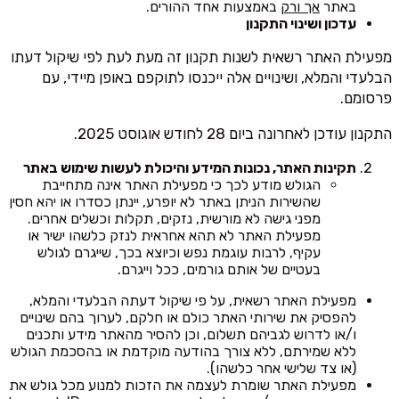
באתר
אך ורק
באמצעות אחד ההורים.
עדכון ושינוי התקנון
מפעילת האתר רשאית לשנות תקנון זה מעת לעת לפי שיקול דעתו
הבלעדי והמלא, ושינויים אלה ייכנסו לתוקפם באופן מיידי, עם
פרסומם.
התקנון עודכן לאחרונה ביום 28 לחודש אוגוסט 2025.
תקינות האתר, נכונות המידע והיכולת לעשות שימוש באתר
הגולש מודע לכך כי מפעילת האתר אינה מתחייבת
שהשירות הניתן באתר לא יופרע, יינתן כסדרו או יהא חסין
מפני גישה לא מורשית, נזקים, תקלות וכשלים אחרים.
מפעילת האתר לא תהא אחראית לנזק כלשהו ישיר או
עקיף, לרבות עוגמת נפש וכיוצא בכך, שייגרם לגולש
בעטיים של אותם גורמים, ככל וייגרם.
מפעילת האתר רשאית, על פי שיקול דעתה הבלעדי והמלא,
להפסיק את שירותי האתר כולם או חלקם, לערוך בהם שינויים
ו/או לדרוש לגביהם תשלום, וכן להסיר מהאתר מידע ותכנים
ללא שמירתם, ללא צורך בהודעה מוקדמת או בהסכמת הגולש
(או צד שלישי אחר כלשהו).
מפעילת האתר שומרת לעצמה את הזכות למנוע מכל גולש את