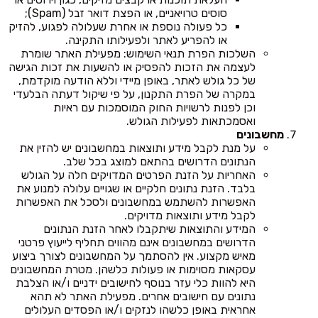
סוסים טרויאניים, או הפצת דואר זבל (Spam);
כל פעולה נוספת או אחרת שעלולה לפגוע, להזיק
או להפריע לאתר ולפעילותו התקינה.
השלכות הפרת תנאי השימוש: מפעילת האתר שומרת
לעצמה את הזכות להפסיק או להשעות את זכות הגישה
של כל גולש לאתר, באופן מיידי וללא הודעה מוקדמת,
במקרה של הפרת התקנון, על פי שיקול דעתה הבלעדי
וכן לפנות לרשויות החוק המוסמכות עם ראיות
ואסמכתאות לפעילות הגולש.
מחשבונים
על מנת לקבל מידע ותוצאות במחשבונים יש להזין את
הנתונים הדרושים בהתאם למוצג בכל שלב.
האחריות על הזנת הפרטים המדויקים חלה על הגולש
בלבד. הזנת נתונים חלקיים או שגויים עלולה למנוע את
האפשרות להשתמש במחשבונים ולסכל את האפשרות
לקבל מידע ותוצאות מדויקים.
המידע והתוצאות שיתקבלו לאחר הזנת הנתונים
הדרושים במחשבונים אינם מהווים תחליף לייעוץ פרטני
מאיש מקצוע. אין להסתמך על המחשבונים לצורך ביצוע
עסקאות מסוימות או פעולות כלשהן. מטרת המחשבונים
היא להוות כלי עזר בנוסף לחישובים ידניים ו/או הצלבת
נתונים עם חישובים אחרים. מפעילת האתר לא תהא
אחראית באופן כלשהו לנזקים ו/או הפסדים העלולים