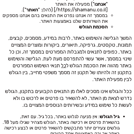
"
אנחנו
") מפעילה את האתר
[https://shamanu.co.il/] (להלן: "
האתר
").
במסמך זה אנחנו נפרט את התנאים בהם אנחנו מספקים
את השירותים שלנו באמצעות האתר.
הסכמת הגולש
המשך הגלישה והשימוש באתר, לרבות במידע, מסמכים, קבצים,
תמונות, טקסטים, גרפיקה, תיאורים, ביקורות ומוצרים המצויים
באתר, כפופים לתנאים ולמגבלות המפורטים במסמך זה, וכן כל
שינוי במסמך, אשר עשוי להתפרסם מעת לעת. הגלישה והשימוש
באתר מהווה את הסכמת הגולש ל
כל
תנאי השימוש המפורטים
בתקנון זה ולהיותו של תקנון זה מסמך משפטי מחייב, בין הגולש
לבין מפעילת האתר.
ככל והגולש אינו מסכים לאלו מן התנאים הקבועים בתקנון, הגולש
נדרש לצאת מן האתר, לא להשאיר בו פרטים או לרכוש בו ולא
לעשות כל שימוש במידע ובשירותים הנוספים המצויים בו.
גיל הגולש
: אין מניעה לגלוש באתר, בכל גיל. עם זאת,
בהשארת פרטים או רכישה באתר, הגולש מצהיר שגילו מעל 18.
גולשים צעירים יותר מתבקשים להשאיר פרטים או לבצע רכישה
באתר
אך ורק
באמצעות אחד ההורים.