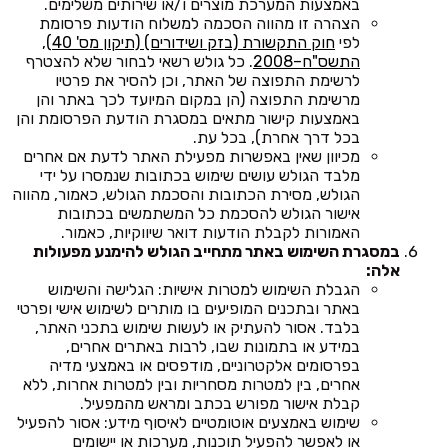
באמצעות המערכת מוצרים ו/או שירותים משלימים.
הצהרה זו מהווה הסכמה למשלוח הודעות פרסומת
לפי
חוק התקשורת (בזק ושידורים) (תיקון מס' 40),
התשס"ח–2008
. כל גולש רשאי לבחור שלא להצטרף
לרשימת התפוצה של האתר, וכן להסיר את פרטיו
מרשימת התפוצה (הן במקום המיועד לכך באתר והן
באמצעות קישור מתאים במסגרת הודעת הפרסומת והן
בכל דרך אחרת), בכל עת.
מכיוון שאין באפשרות מפעילת האתר לדעת אם אחרים
מלבד הגולש עושים שימוש בכתובות שנמסרו על ידי
הגולש, מסירת הכתובות והסכמת הגולש, כאמור, מהווה
אישור הגולש להסכמת כל המשתמשים בכתובות
האמורות לקבלת הודעות דואר שיווקיות, כאמור.
במסגרת השימוש באתר מתחייב הגולש להימנע מפעולות
אלה:
הגבלת השימוש למטרות אישיות: הגלישה והשימוש
באתר ובתכנים המופיעים בו מותרים לשימוש אישי ופרטי
בלבד. אסור להעתיק או לעשות שימוש בתכני האתר,
במידע או בתמונות שבו, לרבות באתרים אחרים,
בפרסומים אלקטרוניים, מודפסים או באמצעי מדיה
אחרים, בין למטרות מסחריות ובין למטרות אחרות, ללא
קבלת אישור מפורש בכתב ומראש מהמפעיל.
שימוש באמצעים אוטומטיים לאיסוף מידע: אסור להפעיל
או לאפשר להפעיל תוכנות, מערכות או יישומים