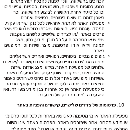
הכרוכים בהשקעה, ועליו לפנות לקבלת ייעוץ מתאים
בנוגע לסוגיות משפטיות, חשבונאיות, כספיות, ענייני מיסוי
וכן כל סוגיה אחרת הקשורה לביצוע ההשקעה. וכך
באופן דומה בנושאים ביטוחיים, רפואיים ואחרים.
מפעילת האתר לא תהא אחראית לכל נזק ישיר או עקיף,
הפסד, עוגמת נפש והוצאות שייגרמו לגולש ו/או למשאיר
פרטים באתר ו/או לצדדים שלישיים כלשהם בעקבות
שימוש או הסתמכות על כל תוכן, מידע, נתון, מצג,
תמונה, וידאו, אודיו, פרסומת, מוצר, שירות וכו' המופעים
באתר.
גופים פיננסיים, ביטוחיים, רפואיים ואחרים אשר אליהם
מופנה הגולש הם גופים עצמאיים ואינם קשורים ו/או אינם
שלוחים של מפעילת האתר. מידע ומצג אודות שירות
המוצג באתר, שמקורו בשותף עסקי של מפעילת האתר
ששירותיו מופיעים באתר וכל תוכן ביחס לשירותים כאמור
נמצאים באחריותו הבלעדית של השותף העסקי. מובהר
כי למפעילת האתר אין כל אחריות בגין מידע מעין זה, ואין
היא ערבה למידת הדיוק של מידע זה.
פרסומות של צדדים שלישיים, קישורים והפניות באתר
מפעילת האתר או מי מטעמה לא נושא באחריות לכל תוכן פרסומי
או מידע מסחרי אחר שיפורסם באתר. הפרסום באתר אינו משום
המלצה, חוות דעת, הבעת דעה, עידוד או שידול, מצד מפעילת