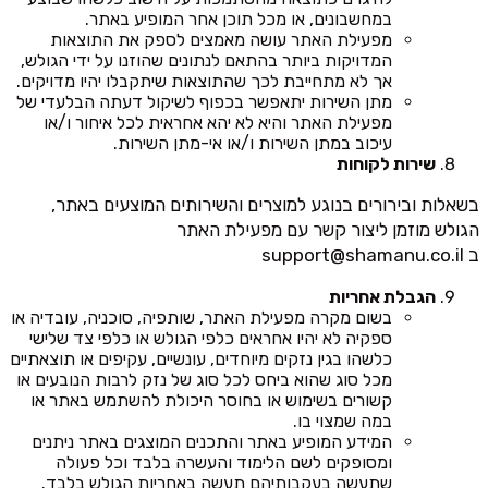
במחשבונים, או מכל תוכן אחר המופיע באתר.
מפעילת האתר עושה מאמצים לספק את התוצאות
המדויקות ביותר בהתאם לנתונים שהוזנו על ידי הגולש,
אך לא מתחייבת לכך שהתוצאות שיתקבלו יהיו מדויקים.
מתן השירות יתאפשר בכפוף לשיקול דעתה הבלעדי של
מפעילת האתר והיא לא יהא אחראית לכל איחור ו/או
עיכוב במתן השירות ו/או אי-מתן השירות.
שירות לקוחות
בשאלות ובירורים בנוגע למוצרים והשירותים המוצעים באתר,
הגולש מוזמן ליצור קשר עם מפעילת האתר
ב
support@shamanu.co.il
הגבלת אחריות
בשום מקרה מפעילת האתר, שותפיה, סוכניה, עובדיה או
ספקיה לא יהיו אחראים כלפי הגולש או כלפי צד שלישי
כלשהו בגין נזקים מיוחדים, עונשיים, עקיפים או תוצאתיים
מכל סוג שהוא ביחס לכל סוג של נזק לרבות הנובעים או
קשורים בשימוש או בחוסר היכולת להשתמש באתר או
במה שמצוי בו.
המידע המופיע באתר והתכנים המוצגים באתר ניתנים
ומסופקים לשם הלימוד והעשרה בלבד וכל פעולה
שתעשה בעקבותיהם תעשה באחריות הגולש בלבד.