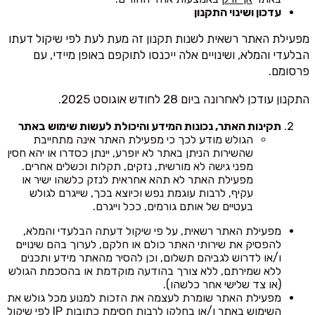
עדכון ושינוי התקנון
מפעילת האתר רשאית לשנות תקנון זה מעת לעת לפי שיקול דעתו
הבלעדי והמלא, ושינויים אלה ייכנסו לתוקפם באופן מיידי, עם
פרסומם.
התקנון עודכן לאחרונה ביום 28 לחודש אוגוסט 2025.
תקינות האתר, נכונות המידע והיכולת לעשות שימוש באתר
הגולש מודע לכך כי מפעילת האתר אינה מתחייבת
שהשירות הניתן באתר לא יופרע, יינתן כסדרו או יהא חסין
מפני גישה לא מורשית, נזקים, תקלות וכשלים אחרים.
מפעילת האתר לא תהא אחראית לנזק כלשהו ישיר או
עקיף, לרבות עוגמת נפש וכיוצא בכך, שייגרם לגולש
בעטיים של אותם גורמים, ככל וייגרם.
מפעילת האתר רשאית, על פי שיקול דעתה הבלעדי והמלא,
להפסיק את שירותי האתר כולם או חלקם, לערוך בהם שינויים
ו/או לדרוש לגביהם תשלום, וכן להסיר מהאתר מידע ותכנים
ללא שמירתם, ללא צורך בהודעה מוקדמת או בהסכמת הגולש
(או צד שלישי אחר כלשהו).
מפעילת האתר שומרת לעצמה את הזכות למנוע מכל גולש את
השימוש באתר ו/או בחלקו לרבות חסימת כתובות IP לפי שיקול