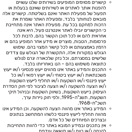
קישורים מסוימים המופיעים בשירותים שלנו עשויים
להפנות אותך לאתרים או לשירותים שאינם בבעלות או
תפעול של מפעילת האתר ואינם בשליטתה. קישורים אלה
מובאים לנוחותך בלבד, ומפעילת האתר שומרת את
הזכות למחקם בכל עת. מפעילת האתר אינה מתחייבת
כי הקישורים יובילו לאתר אינטרנט פעיל, היא אינה
אחראית להם או לכל תוכן הקשור בהם, לרבות לכל
פרסומות, הטבות, מוצרים או מידע אחר המופיע בהם או
הזמין באמצעותם או לכל קישור המצוי בהם. שימוש
הגולש במקורות אלה, התקשורת של הגולש עם צדדים
שלישיים במסגרתם, וכל נזק שלכאורה יגרם לגולש
כתוצאה משימוש בהם – הנו באחריותו בלבד.
התכנים והמידע באתר אינו מהווים ייעוץ פנסיוני ו/או ייעוץ
משכנתאות ו/או ייעוץ ביטוחי ו/או ייעוץ רפואי ו/או כל
ייעוץ פיננסי ו/או השקעות ו/או תחליף לייעוץ השקעות
ו/או הצעה להשקעה ו/או הצעה לציבור לפי חוק הסדרת
העיסוק בייעוץ השקעות, בשיווק השקעות ובניהול תיקי
השקעות, תשנ"ה-1995, ולפי חוק ניירות ערך,
תשכ"ח-1968.
המידע באתר אינו מהווה הצעה להשקעה, וכן המידע אינו
מהווה תחליף לייעוץ פיננסי כלשהו המתחשב בנתונים
ובצרכים המיוחדים של כל אדם.
אין בתכנים ובמידע המובא באתר כדי להוות התחייבות
להנחה ו/או רווח ו/או תשואה עודפת.