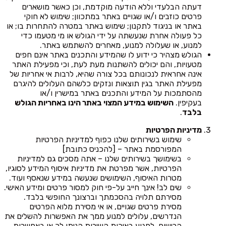
דעתה הבלעדי וללא הודעה מוקדמת, וכן כאשר מושארים
פרטים כוזבים ו/או שגויים באתר במתכוון; שימוש לא חוקי
באתר או בניגוד לתקנון; שימוש באתר במטרה להתחרות בו; או
כל פעולה אחרת שנעשתה על ידי הגולש או מי מטעמו כדי
למנוע, או שעלולה למנוע, מאחרים להשתמש באתר.
הגולש מצהיר כי ידוע לו שהמידע והתכנים באתר אינם חפים
מטעויות, והם יכולים להשתנות מעת לעת, וכי מפעילת האתר
אינה אחראית לנכונותם בכל צורה שהיא, לרבות אי אחריות של
מפעילת האתר בגין תוצאות ונזקים כלשהם העלולים להיגרם
מהסתמכות על המידע והתכנים באתר במישרין ו/או
בעקיפין.
השימוש במידע המצוי באתר הינו באחריות הגולש
בלבד
.
מדיניות הפרטיות
שימוש בשירותים שלנו כפוף למדיניות הפרטיות
המפורסמת באתר – [להכניס כתובת]
בשימושך בשירותים שלנו – אתה מסכים גם למדיניות
הפרטיות, אשר מפרטת את מדיניות איסוף המידע לסוגיו,
מטרות האיסוף, השימושים שנעשה במידע שנאסף ועוד.
שים לב! אינך חייב על-פי חוק למסור פרטים ומידע האישי.
מסירתם תלויה בהסכמתך וברצונך החופשי בלבד.
מסירת פרטים שגויים, או אי מסירת מלוא הפרטים
הנדרשים, עלולים למנוע ממך את האפשרות להשלים את
הרישום, לפגוע באיכות השירות הניתן לך או באפשרות