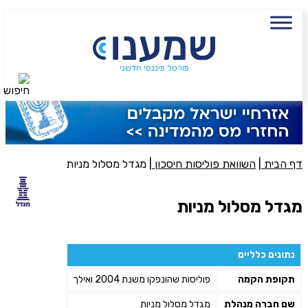
עם מתכנן פיננסי, השאירו פרטים:
שם מלא
נייד
פורטל פיננסי חדשני
חיפוש
פעולה נדרשת
היכן מנוהל החיסכון?
דף הבית
|
השוואת פוליסות חיסכון
|
מגדל מסלול מניות
סכום חיסכון בקרן
מגדל מסלול מניות
אני מאשר את תנאיי השימוש והפרטיות של האתר
נתונים כלליים
מאשר כי פרטיי ישמשו לקבלת פניות והצעות שיווקיות למוצרים
תקופת הקמה
פוליסות שהונפקו משנת 2004 ואילך
פנסיוניים\ביטוח באמצעות טלפון, מייל או SMS מאיתנו או צד שלישי
שליחה
שם חברה מנהלת
מגדל מסלול מניות