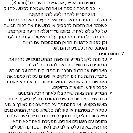
סוסים טרויאניים, או הפצת דואר זבל (Spam);
כל פעולה נוספת או אחרת שעלולה לפגוע, להזיק
או להפריע לאתר ולפעילותו התקינה.
השלכות הפרת תנאי השימוש: מפעילת האתר שומרת
לעצמה את הזכות להפסיק או להשעות את זכות הגישה
של כל גולש לאתר, באופן מיידי וללא הודעה מוקדמת,
במקרה של הפרת התקנון, על פי שיקול דעתה הבלעדי
וכן לפנות לרשויות החוק המוסמכות עם ראיות
ואסמכתאות לפעילות הגולש.
מחשבונים
על מנת לקבל מידע ותוצאות במחשבונים יש להזין את
הנתונים הדרושים בהתאם למוצג בכל שלב.
האחריות על הזנת הפרטים המדויקים חלה על הגולש
בלבד. הזנת נתונים חלקיים או שגויים עלולה למנוע את
האפשרות להשתמש במחשבונים ולסכל את האפשרות
לקבל מידע ותוצאות מדויקים.
המידע והתוצאות שיתקבלו לאחר הזנת הנתונים
הדרושים במחשבונים אינם מהווים תחליף לייעוץ פרטני
מאיש מקצוע. אין להסתמך על המחשבונים לצורך ביצוע
עסקאות מסוימות או פעולות כלשהן. מטרת המחשבונים
היא להוות כלי עזר בנוסף לחישובים ידניים ו/או הצלבת
נתונים עם חישובים אחרים. מפעילת האתר לא תהא
אחראית באופן כלשהו לנזקים ו/או הפסדים העלולים
להיגרם כתוצאה מהסתמכות על חישוב כלשהו שבוצע