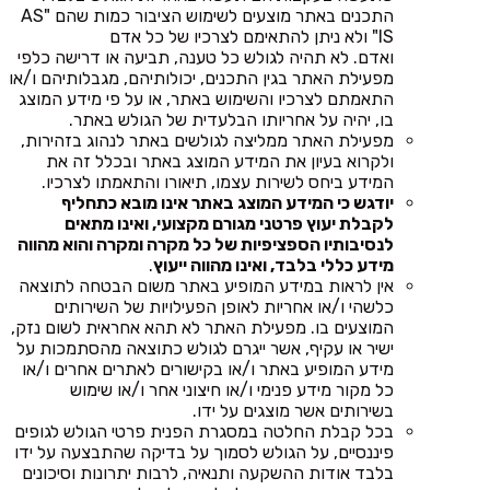
התכנים באתר מוצעים לשימוש הציבור כמות שהם "AS
IS" ולא ניתן להתאימם לצרכיו של כל אדם
ואדם. לא תהיה לגולש כל טענה, תביעה או דרישה כלפי
מפעילת האתר בגין התכנים, יכולותיהם, מגבלותיהם ו/או
התאמתם לצרכיו והשימוש באתר, או על פי מידע המוצג
בו, יהיה על אחריותו הבלעדית של הגולש באתר.
מפעילת האתר ממליצה לגולשים באתר לנהוג בזהירות,
ולקרוא בעיון את המידע המוצג באתר ובכלל זה את
המידע ביחס לשירות עצמו, תיאורו והתאמתו לצרכיו.
יודגש כי המידע המוצג באתר אינו מובא כתחליף
לקבלת יעוץ פרטני מגורם מקצועי, ואינו מתאים
לנסיבותיו הספציפיות של כל מקרה ומקרה והוא מהווה
מידע כללי בלבד, ואינו מהווה ייעוץ
.
אין לראות במידע המופיע באתר משום הבטחה לתוצאה
כלשהי ו/או אחריות לאופן הפעילויות של השירותים
המוצעים בו. מפעילת האתר לא תהא אחראית לשום נזק,
ישיר או עקיף, אשר ייגרם לגולש כתוצאה מהסתמכות על
מידע המופיע באתר ו/או בקישורים לאתרים אחרים ו/או
כל מקור מידע פנימי ו/או חיצוני אחר ו/או שימוש
בשירותים אשר מוצגים על ידו.
בכל קבלת החלטה במסגרת הפנית פרטי הגולש לגופים
פיננסיים, על הגולש לסמוך על בדיקה שהתבצעה על ידו
בלבד אודות ההשקעה ותנאיה, לרבות יתרונות וסיכונים