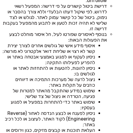
unfollow.
דרישת ביטול קישורים על פי דרישה: המפעיל רשאי
לדרוש, לפי שיקול דעתו הבלעדי וללא צורך בהסבר או
נימוק, ביטול של כל קישור עמוק לאתר. לגולש או לצד
שלישי לא תהיה זכות לטעון או לתבוע מהמפעיל בעקבות
דרישה זו.
בנוסף לאיסורים שפורטו לעיל, חל איסור מוחלט לבצע
את הפעולות הבאות:
איסוף מידע אישי של גולשים אחרים לצורך יצירת
קשר לא רצוי או שליחת דואר אלקטרוני לא מורשה;
ניסיון לעקוף או לפגוע באמצעי אבטחה באתר או
להפריע לפעילותו התקינה;
ניסיון להונות, להטעות או להתחזות לאתר או
לגולשים בו;
ניצול לרעה של מערכות התמיכה או דיווחים
כוזבים על תקלות באתר;
שימוש במידע שהתקבל מהאתר למטרות של
פגיעה, הטרדה או ניצול של צד שלישי;
שימוש באתר כדי להתחרות במפעיל או לפגוע
בעסקיו;
ניסיון לפענח או לבצע הנדסה לאחור (Reverse
Engineering) לקוד האתר, לעיצוב או לכל רכיב
באתר;
העלאת תוכנות או קבצים מזיקים, כגון וירוסים או