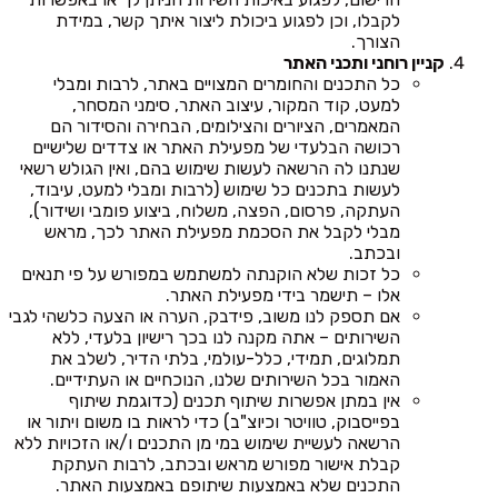
לקבלו, וכן לפגוע ביכולת ליצור איתך קשר, במידת
הצורך.
קניין רוחני ותכני האתר
כל התכנים והחומרים המצויים באתר, לרבות ומבלי
למעט, קוד המקור, עיצוב האתר, סימני המסחר,
המאמרים, הציורים והצילומים, הבחירה והסידור הם
רכושה הבלעדי של מפעילת האתר או צדדים שלישיים
שנתנו לה הרשאה לעשות שימוש בהם, ואין הגולש רשאי
לעשות בתכנים כל שימוש (לרבות ומבלי למעט, עיבוד,
העתקה, פרסום, הפצה, משלוח, ביצוע פומבי ושידור),
מבלי לקבל את הסכמת מפעילת האתר לכך, מראש
ובכתב.
כל זכות שלא הוקנתה למשתמש במפורש על פי תנאים
אלו – תישמר בידי מפעילת האתר.
אם תספק לנו משוב, פידבק, הערה או הצעה כלשהי לגבי
השירותים – אתה מקנה לנו בכך רישיון בלעדי, ללא
תמלוגים, תמידי, כלל-עולמי, בלתי הדיר, לשלב את
האמור בכל השירותים שלנו, הנוכחיים או העתידיים.
אין במתן אפשרות שיתוף תכנים (כדוגמת שיתוף
בפייסבוק, טוויטר וכיוצ"ב) כדי לראות בו משום ויתור או
הרשאה לעשיית שימוש במי מן התכנים ו/או הזכויות ללא
קבלת אישור מפורש מראש ובכתב, לרבות העתקת
התכנים שלא באמצעות שיתופם באמצעות האתר.