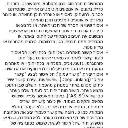
ממוחשבים מכל סוג, כגון Crawlers, Robots, תוכנות
כריית נתונים, או אמצעים אוטומטיים אחרים, שמטרתם
לסרוק, להעתיק, לאסוף או לאחזר תוכן מהאתר, או ליצור
מאגרים או אוספים המכילים תוכן מהאתר.
איסור שינוי או הסרה של תכני האתר: אין להציג או
לפרסם את תכני האתר באמצעות תוכנות או אמצעים
המשנים את העיצוב המקורי של התוכן באתר, או
המסירים ממנו תכנים, כגון פרסומות, סימנים מסחריים או
מידע נוסף.
איסור קישור מאתרים בעלי תוכן בלתי ראוי: חל איסור
ליצור קישור לאתר זה מאתרי אינטרנט בעלי תוכן
פורנוגרפי, גזעני, אלים, מפלה או בלתי חוקי, או מאתרים
המעודדים או מקדמים פעילות בלתי חוקית או לא ראויה.
איסור יצירת "קישור עמוק": חל איסור לבצע "קישור
עמוק" (Deep Linking), שמשמעותו יצירת קישור ישיר
לתוכן מסוים באתר במנותק מהעמוד השלם שבו התוכן
נמצא באתר. קישור מותר יהיה רק לעמוד שלם באתר,
כפי שהוא ("AS IS"), באופן המאפשר צפייה ושימוש
מלאים ותקינים בעמוד. אין ליצור קישורים ישירים
לתמונות, קבצים או מדיה אחרת, ללא העמוד המלא
המקורי. כמו כן, חובה שהקישור לעמוד יציג את הכתובת
המדויקת של דף האינטרנט באתר, ללא הסתרה, שינוי או
הטעיה, תוך שחל איסור לעשות שימוש בפונקציה של