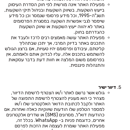
מפעילת האתר אינה מורשית לפי חוק הסדרת העיסוק
בייעוץ השקעות, בשיווק השקעות ובניהול תיקי השקעות,
תשנ"ה-1995, וכל מידע פרסומי שנמסר וכן כל מידע
שיימסר לגבי אפשרות השקעה במסגרת הפרסומים
באתר לא יהווה ייעוץ השקעות או שיווק השקעות
כהגדרתם בחוק.
מפעילת האתר עושה מאמצים רבים לרכז ולעבד את
התכנים באתר בדיוק המרבי, אך יתכן שבתהליך
קליטתם, עיבודם ופרסומם יהיו טעויות, אם ברצון הגולש
להשתמש בתכנים אלה, עליו לבדוק אותם ולאמתם, אין
בפרסומם משום המלצה או חוות דעת בדבר עסקאות
והתנהלות פיננסית.
דיוור ישיר
גולש אשר נרשם לאתר ו/או הצטרף לרשימת הדיוור,
מצהיר כי הוא מעוניין להצטרף לרשימת התפוצה של
האתר ולקבל לכתובת הדואר האלקטרוני שלו ו/או
למספר הטלפון שלו הודעות שיווקיות כאלה ואחרות, אם
כהודעות דוא"ל, מסרונים (SMS) או שדרים אלקטרונים
אחרים, כדוגמת פניות ב- WhatsApp. בכלל זה,
מפעילת האתר שומרת לעצמה את הזכות לפרסם