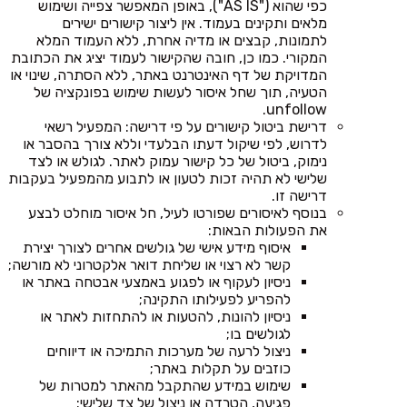
כפי שהוא ("AS IS"), באופן המאפשר צפייה ושימוש
מלאים ותקינים בעמוד. אין ליצור קישורים ישירים
לתמונות, קבצים או מדיה אחרת, ללא העמוד המלא
המקורי. כמו כן, חובה שהקישור לעמוד יציג את הכתובת
המדויקת של דף האינטרנט באתר, ללא הסתרה, שינוי או
הטעיה, תוך שחל איסור לעשות שימוש בפונקציה של
unfollow.
דרישת ביטול קישורים על פי דרישה: המפעיל רשאי
לדרוש, לפי שיקול דעתו הבלעדי וללא צורך בהסבר או
נימוק, ביטול של כל קישור עמוק לאתר. לגולש או לצד
שלישי לא תהיה זכות לטעון או לתבוע מהמפעיל בעקבות
דרישה זו.
בנוסף לאיסורים שפורטו לעיל, חל איסור מוחלט לבצע
את הפעולות הבאות:
איסוף מידע אישי של גולשים אחרים לצורך יצירת
קשר לא רצוי או שליחת דואר אלקטרוני לא מורשה;
ניסיון לעקוף או לפגוע באמצעי אבטחה באתר או
להפריע לפעילותו התקינה;
ניסיון להונות, להטעות או להתחזות לאתר או
לגולשים בו;
ניצול לרעה של מערכות התמיכה או דיווחים
כוזבים על תקלות באתר;
שימוש במידע שהתקבל מהאתר למטרות של
פגיעה, הטרדה או ניצול של צד שלישי;