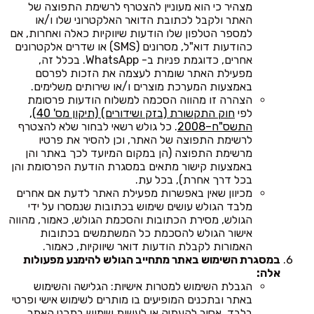
מצהיר כי הוא מעוניין להצטרף לרשימת התפוצה של
האתר ולקבל לכתובת הדואר האלקטרוני שלו ו/או
למספר הטלפון שלו הודעות שיווקיות כאלה ואחרות, אם
כהודעות דוא"ל, מסרונים (SMS) או שדרים אלקטרונים
אחרים, כדוגמת פניות ב- WhatsApp. בכלל זה,
מפעילת האתר שומרת לעצמה את הזכות לפרסם
באמצעות המערכת מוצרים ו/או שירותים משלימים.
הצהרה זו מהווה הסכמה למשלוח הודעות פרסומת
לפי
חוק התקשורת (בזק ושידורים) (תיקון מס' 40),
התשס"ח–2008
. כל גולש רשאי לבחור שלא להצטרף
לרשימת התפוצה של האתר, וכן להסיר את פרטיו
מרשימת התפוצה (הן במקום המיועד לכך באתר והן
באמצעות קישור מתאים במסגרת הודעת הפרסומת והן
בכל דרך אחרת), בכל עת.
מכיוון שאין באפשרות מפעילת האתר לדעת אם אחרים
מלבד הגולש עושים שימוש בכתובות שנמסרו על ידי
הגולש, מסירת הכתובות והסכמת הגולש, כאמור, מהווה
אישור הגולש להסכמת כל המשתמשים בכתובות
האמורות לקבלת הודעות דואר שיווקיות, כאמור.
במסגרת השימוש באתר מתחייב הגולש להימנע מפעולות
אלה:
הגבלת השימוש למטרות אישיות: הגלישה והשימוש
באתר ובתכנים המופיעים בו מותרים לשימוש אישי ופרטי
בלבד. אסור להעתיק או לעשות שימוש בתכני האתר,