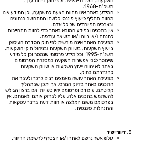
השקעות, תשנ"ה-1995, ולפי חוק ניירות ערך,
תשכ"ח-1968.
המידע באתר אינו מהווה הצעה להשקעה, וכן המידע אינו
מהווה תחליף לייעוץ פיננסי כלשהו המתחשב בנתונים
ובצרכים המיוחדים של כל אדם.
אין בתכנים ובמידע המובא באתר כדי להוות התחייבות
להנחה ו/או רווח ו/או תשואה עודפת.
מפעילת האתר אינה מורשית לפי חוק הסדרת העיסוק
בייעוץ השקעות, בשיווק השקעות ובניהול תיקי השקעות,
תשנ"ה-1995, וכל מידע פרסומי שנמסר וכן כל מידע
שיימסר לגבי אפשרות השקעה במסגרת הפרסומים
באתר לא יהווה ייעוץ השקעות או שיווק השקעות
כהגדרתם בחוק.
מפעילת האתר עושה מאמצים רבים לרכז ולעבד את
התכנים באתר בדיוק המרבי, אך יתכן שבתהליך
קליטתם, עיבודם ופרסומם יהיו טעויות, אם ברצון הגולש
להשתמש בתכנים אלה, עליו לבדוק אותם ולאמתם, אין
בפרסומם משום המלצה או חוות דעת בדבר עסקאות
והתנהלות פיננסית.
דיוור ישיר
גולש אשר נרשם לאתר ו/או הצטרף לרשימת הדיוור,