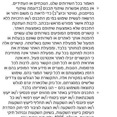
האמור בכל השירותים שלנו, הנוכחיים או העתידיים.
אין במתן אפשרות שיתוף תכנים (כדוגמת שיתוף
בפייסבוק, טוויטר וכיוצ"ב) כדי לראות בו משום ויתור או
הרשאה לעשיית שימוש במי מן התכנים ו/או הזכויות ללא
קבלת אישור מפורש מראש ובכתב, לרבות העתקת
התכנים שלא באמצעות שיתופם באמצעות האתר.
קישורים מסוימים המופיעים בשירותים שלנו עשויים
להפנות אותך לאתרים או לשירותים שאינם בבעלות או
תפעול של מפעילת האתר ואינם בשליטתה. קישורים אלה
מובאים לנוחותך בלבד, ומפעילת האתר שומרת את
הזכות למחקם בכל עת. מפעילת האתר אינה מתחייבת
כי הקישורים יובילו לאתר אינטרנט פעיל, היא אינה
אחראית להם או לכל תוכן הקשור בהם, לרבות לכל
פרסומות, הטבות, מוצרים או מידע אחר המופיע בהם או
הזמין באמצעותם או לכל קישור המצוי בהם. שימוש
הגולש במקורות אלה, התקשורת של הגולש עם צדדים
שלישיים במסגרתם, וכל נזק שלכאורה יגרם לגולש
כתוצאה משימוש בהם – הנו באחריותו בלבד.
התכנים והמידע באתר אינו מהווים ייעוץ פנסיוני ו/או ייעוץ
משכנתאות ו/או ייעוץ ביטוחי ו/או ייעוץ רפואי ו/או כל
ייעוץ פיננסי ו/או השקעות ו/או תחליף לייעוץ השקעות
ו/או הצעה להשקעה ו/או הצעה לציבור לפי חוק הסדרת
העיסוק בייעוץ השקעות, בשיווק השקעות ובניהול תיקי