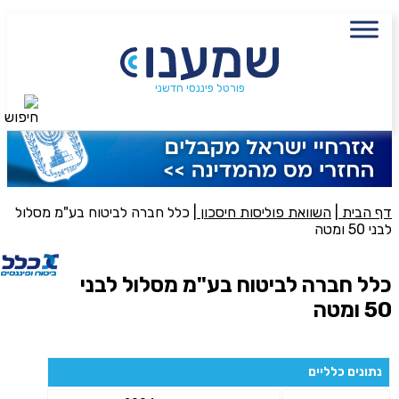
עם מתכנן פיננסי, השאירו פרטים:
שם מלא
פורטל פיננסי חדשני
חיפוש
נייד
פעולה נדרשת
היכן מנוהל החיסכון?
דף הבית
|
השוואת פוליסות חיסכון
|
כלל חברה לביטוח בע"מ מסלול
לבני 50 ומטה
סכום חיסכון בקרן
כלל חברה לביטוח בע"מ מסלול לבני
50 ומטה
אני מאשר את תנאיי השימוש והפרטיות של האתר
מאשר כי פרטיי ישמשו לקבלת פניות והצעות שיווקיות למוצרים
נתונים כלליים
פנסיוניים\ביטוח באמצעות טלפון, מייל או SMS מאיתנו או צד שלישי