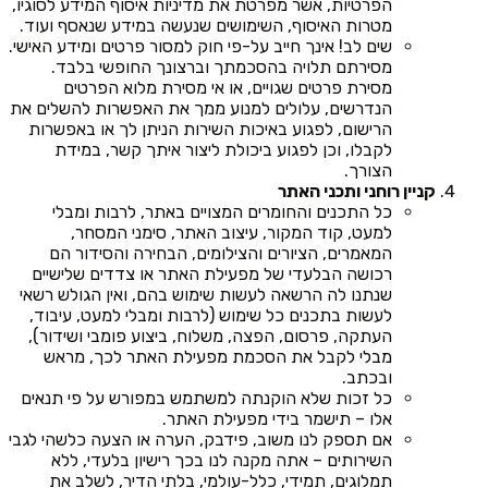
הפרטיות, אשר מפרטת את מדיניות איסוף המידע לסוגיו,
מטרות האיסוף, השימושים שנעשה במידע שנאסף ועוד.
שים לב! אינך חייב על-פי חוק למסור פרטים ומידע האישי.
מסירתם תלויה בהסכמתך וברצונך החופשי בלבד.
מסירת פרטים שגויים, או אי מסירת מלוא הפרטים
הנדרשים, עלולים למנוע ממך את האפשרות להשלים את
הרישום, לפגוע באיכות השירות הניתן לך או באפשרות
לקבלו, וכן לפגוע ביכולת ליצור איתך קשר, במידת
הצורך.
קניין רוחני ותכני האתר
כל התכנים והחומרים המצויים באתר, לרבות ומבלי
למעט, קוד המקור, עיצוב האתר, סימני המסחר,
המאמרים, הציורים והצילומים, הבחירה והסידור הם
רכושה הבלעדי של מפעילת האתר או צדדים שלישיים
שנתנו לה הרשאה לעשות שימוש בהם, ואין הגולש רשאי
לעשות בתכנים כל שימוש (לרבות ומבלי למעט, עיבוד,
העתקה, פרסום, הפצה, משלוח, ביצוע פומבי ושידור),
מבלי לקבל את הסכמת מפעילת האתר לכך, מראש
ובכתב.
כל זכות שלא הוקנתה למשתמש במפורש על פי תנאים
אלו – תישמר בידי מפעילת האתר.
אם תספק לנו משוב, פידבק, הערה או הצעה כלשהי לגבי
השירותים – אתה מקנה לנו בכך רישיון בלעדי, ללא
תמלוגים, תמידי, כלל-עולמי, בלתי הדיר, לשלב את