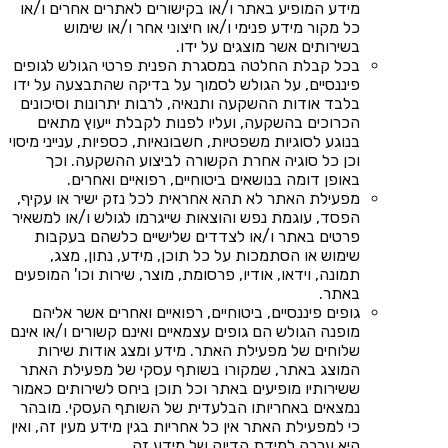
מידע המופיע באתר ו/או בקישורים לאתרים אחרים ו/או
כל מקור מידע פנימי ו/או חיצוני אחר ו/או שימוש
בשירותים אשר מוצגים על ידו.
בכל קבלת החלטה במסגרת הפנית פרטי הגולש לגופים
פיננסיים, על הגולש לסמוך על בדיקה שהתבצעה על ידו
בלבד אודות ההשקעה ותנאיה, לרבות יתרונות וסיכונים
הכרוכים בהשקעה, ועליו לפנות לקבלת ייעוץ מתאים
בנוגע לסוגיות משפטיות, חשבונאיות, כספיות, ענייני מיסוי
וכן כל סוגיה אחרת הקשורה לביצוע ההשקעה. וכך
באופן דומה בנושאים ביטוחיים, רפואיים ואחרים.
מפעילת האתר לא תהא אחראית לכל נזק ישיר או עקיף,
הפסד, עוגמת נפש והוצאות שייגרמו לגולש ו/או למשאיר
פרטים באתר ו/או לצדדים שלישיים כלשהם בעקבות
שימוש או הסתמכות על כל תוכן, מידע, נתון, מצג,
תמונה, וידאו, אודיו, פרסומת, מוצר, שירות וכו' המופעים
באתר.
גופים פיננסיים, ביטוחיים, רפואיים ואחרים אשר אליהם
מופנה הגולש הם גופים עצמאיים ואינם קשורים ו/או אינם
שלוחים של מפעילת האתר. מידע ומצג אודות שירות
המוצג באתר, שמקורו בשותף עסקי של מפעילת האתר
ששירותיו מופיעים באתר וכל תוכן ביחס לשירותים כאמור
נמצאים באחריותו הבלעדית של השותף העסקי. מובהר
כי למפעילת האתר אין כל אחריות בגין מידע מעין זה, ואין
היא ערבה למידת הדיוק של מידע זה.