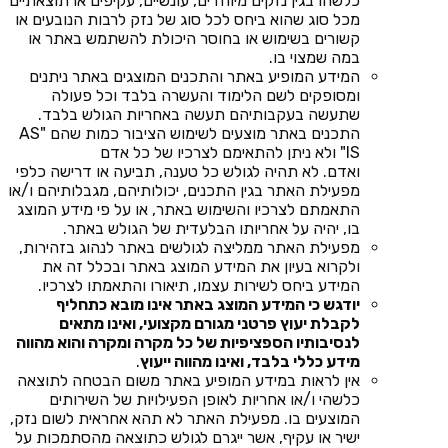
כלשהו בגין נזקים מיוחדים, עונשיים, עקיפים או תוצאתיים
מכל סוג שהוא ביחס לכל סוג של נזק לרבות הנובעים או
קשורים בשימוש או בחוסר היכולת להשתמש באתר או
במה שמצוי בו.
המידע המופיע באתר והתכנים המוצגים באתר ניתנים
ומסופקים לשם הלימוד והעשרה בלבד וכל פעולה
שתעשה בעקבותיהם תעשה באחריות הגולש בלבד.
התכנים באתר מוצעים לשימוש הציבור כמות שהם "AS
IS" ולא ניתן להתאימם לצרכיו של כל אדם
ואדם. לא תהיה לגולש כל טענה, תביעה או דרישה כלפי
מפעילת האתר בגין התכנים, יכולותיהם, מגבלותיהם ו/או
התאמתם לצרכיו והשימוש באתר, או על פי מידע המוצג
בו, יהיה על אחריותו הבלעדית של הגולש באתר.
מפעילת האתר ממליצה לגולשים באתר לנהוג בזהירות,
ולקרוא בעיון את המידע המוצג באתר ובכלל זה את
המידע ביחס לשירות עצמו, תיאורו והתאמתו לצרכיו.
יודגש כי המידע המוצג באתר אינו מובא כתחליף
לקבלת יעוץ פרטני מגורם מקצועי, ואינו מתאים
לנסיבותיו הספציפיות של כל מקרה ומקרה והוא מהווה
מידע כללי בלבד, ואינו מהווה ייעוץ
.
אין לראות במידע המופיע באתר משום הבטחה לתוצאה
כלשהי ו/או אחריות לאופן הפעילויות של השירותים
המוצעים בו. מפעילת האתר לא תהא אחראית לשום נזק,
ישיר או עקיף, אשר ייגרם לגולש כתוצאה מהסתמכות על