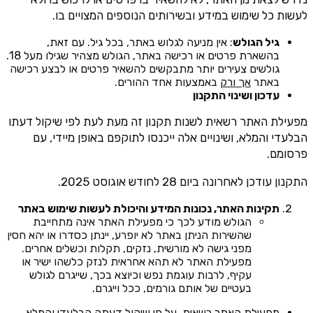
לעשות כל שימוש במידע ובשירותים הנוספים המצויים בו.
גיל הגולש
: אין מניעה לגלוש באתר, בכל גיל. עם זאת,
בהשארת פרטים או רכישה באתר, הגולש מצהיר שגילו מעל 18.
גולשים צעירים יותר מתבקשים להשאיר פרטים או לבצע רכישה
באתר
אך ורק
באמצעות אחד ההורים.
עדכון ושינוי התקנון
מפעילת האתר רשאית לשנות תקנון זה מעת לעת לפי שיקול דעתו
הבלעדי והמלא, ושינויים אלה ייכנסו לתוקפם באופן מיידי, עם
פרסומם.
התקנון עודכן לאחרונה ביום 28 לחודש אוגוסט 2025.
תקינות האתר, נכונות המידע והיכולת לעשות שימוש באתר
הגולש מודע לכך כי מפעילת האתר אינה מתחייבת
שהשירות הניתן באתר לא יופרע, יינתן כסדרו או יהא חסין
מפני גישה לא מורשית, נזקים, תקלות וכשלים אחרים.
מפעילת האתר לא תהא אחראית לנזק כלשהו ישיר או
עקיף, לרבות עוגמת נפש וכיוצא בכך, שייגרם לגולש
בעטיים של אותם גורמים, ככל וייגרם.
מפעילת האתר רשאית, על פי שיקול דעתה הבלעדי והמלא,