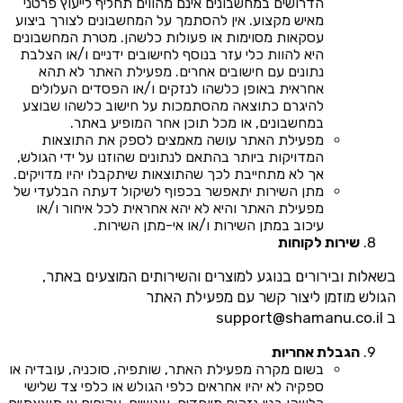
הדרושים במחשבונים אינם מהווים תחליף לייעוץ פרטני
מאיש מקצוע. אין להסתמך על המחשבונים לצורך ביצוע
עסקאות מסוימות או פעולות כלשהן. מטרת המחשבונים
היא להוות כלי עזר בנוסף לחישובים ידניים ו/או הצלבת
נתונים עם חישובים אחרים. מפעילת האתר לא תהא
אחראית באופן כלשהו לנזקים ו/או הפסדים העלולים
להיגרם כתוצאה מהסתמכות על חישוב כלשהו שבוצע
במחשבונים, או מכל תוכן אחר המופיע באתר.
מפעילת האתר עושה מאמצים לספק את התוצאות
המדויקות ביותר בהתאם לנתונים שהוזנו על ידי הגולש,
אך לא מתחייבת לכך שהתוצאות שיתקבלו יהיו מדויקים.
מתן השירות יתאפשר בכפוף לשיקול דעתה הבלעדי של
מפעילת האתר והיא לא יהא אחראית לכל איחור ו/או
עיכוב במתן השירות ו/או אי-מתן השירות.
שירות לקוחות
בשאלות ובירורים בנוגע למוצרים והשירותים המוצעים באתר,
הגולש מוזמן ליצור קשר עם מפעילת האתר
ב
support@shamanu.co.il
הגבלת אחריות
בשום מקרה מפעילת האתר, שותפיה, סוכניה, עובדיה או
ספקיה לא יהיו אחראים כלפי הגולש או כלפי צד שלישי