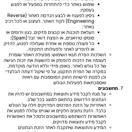
שימוש באתר כדי להתחרות במפעיל או לפגוע
בעסקיו;
ניסיון לפענח או לבצע הנדסה לאחור (Reverse
Engineering) לקוד האתר, לעיצוב או לכל רכיב
באתר;
העלאת תוכנות או קבצים מזיקים, כגון וירוסים או
סוסים טרויאניים, או הפצת דואר זבל (Spam);
כל פעולה נוספת או אחרת שעלולה לפגוע, להזיק
או להפריע לאתר ולפעילותו התקינה.
השלכות הפרת תנאי השימוש: מפעילת האתר שומרת
לעצמה את הזכות להפסיק או להשעות את זכות הגישה
של כל גולש לאתר, באופן מיידי וללא הודעה מוקדמת,
במקרה של הפרת התקנון, על פי שיקול דעתה הבלעדי
וכן לפנות לרשויות החוק המוסמכות עם ראיות
ואסמכתאות לפעילות הגולש.
מחשבונים
על מנת לקבל מידע ותוצאות במחשבונים יש להזין את
הנתונים הדרושים בהתאם למוצג בכל שלב.
האחריות על הזנת הפרטים המדויקים חלה על הגולש
בלבד. הזנת נתונים חלקיים או שגויים עלולה למנוע את
האפשרות להשתמש במחשבונים ולסכל את האפשרות
לקבל מידע ותוצאות מדויקים.
המידע והתוצאות שיתקבלו לאחר הזנת הנתונים