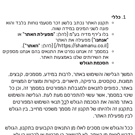
כללי
תקנון האתר נכתב בלשון זכר מטעמי נוחות בלבד והוא
פונה לשני המינים במידה שווה.
בלו ג'ירף מדיה בע"מ (להלן: "
מפעילת האתר
" או
"
אנחנו
") מפעילה את האתר
[https://shamanu.co.il/] (להלן: "
האתר
").
במסמך זה אנחנו נפרט את התנאים בהם אנחנו מספקים
את השירותים שלנו באמצעות האתר.
הסכמת הגולש
המשך הגלישה והשימוש באתר, לרבות במידע, מסמכים, קבצים,
תמונות, טקסטים, גרפיקה, תיאורים, ביקורות ומוצרים המצויים
באתר, כפופים לתנאים ולמגבלות המפורטים במסמך זה, וכן כל
שינוי במסמך, אשר עשוי להתפרסם מעת לעת. הגלישה והשימוש
באתר מהווה את הסכמת הגולש ל
כל
תנאי השימוש המפורטים
בתקנון זה ולהיותו של תקנון זה מסמך משפטי מחייב, בין הגולש
לבין מפעילת האתר.
ככל והגולש אינו מסכים לאלו מן התנאים הקבועים בתקנון, הגולש
נדרש לצאת מן האתר, לא להשאיר בו פרטים או לרכוש בו ולא