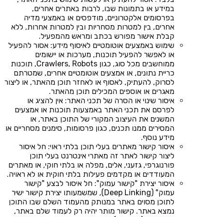
במידע או בתמונות שבו, לרבות באתרים אחרים,
בפרסומים אלקטרוניים, מודפסים או באמצעי מדיה
אחרים, בין למטרות מסחריות ובין למטרות אחרות, ללא
קבלת אישור מפורש בכתב ומראש מהמפעיל.
שימוש באמצעים אוטומטיים לאיסוף מידע: אסור להפעיל
או לאפשר להפעיל תוכנות, מערכות או יישומים
ממוחשבים מכל סוג, כגון Crawlers, Robots, תוכנות
כריית נתונים, או אמצעים אוטומטיים אחרים, שמטרתם
לסרוק, להעתיק, לאסוף או לאחזר תוכן מהאתר, או ליצור
מאגרים או אוספים המכילים תוכן מהאתר.
איסור שינוי או הסרה של תכני האתר: אין להציג או
לפרסם את תכני האתר באמצעות תוכנות או אמצעים
המשנים את העיצוב המקורי של התוכן באתר, או
המסירים ממנו תכנים, כגון פרסומות, סימנים מסחריים או
מידע נוסף.
איסור קישור מאתרים בעלי תוכן בלתי ראוי: חל איסור
ליצור קישור לאתר זה מאתרי אינטרנט בעלי תוכן
פורנוגרפי, גזעני, אלים, מפלה או בלתי חוקי, או מאתרים
המעודדים או מקדמים פעילות בלתי חוקית או לא ראויה.
איסור יצירת "קישור עמוק": חל איסור לבצע "קישור
עמוק" (Deep Linking), שמשמעותו יצירת קישור ישיר
לתוכן מסוים באתר במנותק מהעמוד השלם שבו התוכן
נמצא באתר. קישור מותר יהיה רק לעמוד שלם באתר,