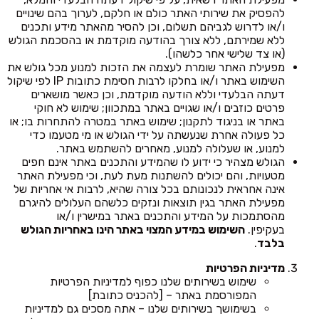
להפסיק את שירותי האתר כולם או חלקם, לערוך בהם שינויים
ו/או לדרוש לגביהם תשלום, וכן להסיר מהאתר מידע ותכנים
ללא שמירתם, ללא צורך בהודעה מוקדמת או בהסכמת הגולש
(או צד שלישי אחר כלשהו).
מפעילת האתר שומרת לעצמה את הזכות למנוע מכל גולש את
השימוש באתר ו/או בחלקו לרבות חסימת כתובות IP לפי שיקול
דעתה הבלעדי וללא הודעה מוקדמת, וכן כאשר מושארים
פרטים כוזבים ו/או שגויים באתר במתכוון; שימוש לא חוקי
באתר או בניגוד לתקנון; שימוש באתר במטרה להתחרות בו; או
כל פעולה אחרת שנעשתה על ידי הגולש או מי מטעמו כדי
למנוע, או שעלולה למנוע, מאחרים להשתמש באתר.
הגולש מצהיר כי ידוע לו שהמידע והתכנים באתר אינם חפים
מטעויות, והם יכולים להשתנות מעת לעת, וכי מפעילת האתר
אינה אחראית לנכונותם בכל צורה שהיא, לרבות אי אחריות של
מפעילת האתר בגין תוצאות ונזקים כלשהם העלולים להיגרם
מהסתמכות על המידע והתכנים באתר במישרין ו/או
בעקיפין.
השימוש במידע המצוי באתר הינו באחריות הגולש
בלבד
.
מדיניות הפרטיות
שימוש בשירותים שלנו כפוף למדיניות הפרטיות
המפורסמת באתר – [להכניס כתובת]
בשימושך בשירותים שלנו – אתה מסכים גם למדיניות