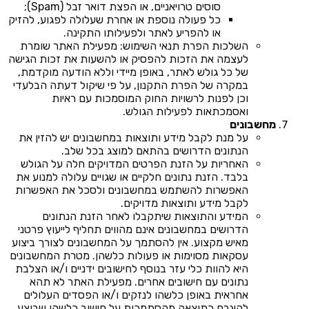
סוסים טרויאניים, או הפצת דואר זבל (Spam);
כל פעולה נוספת או אחרת שעלולה לפגוע, להזיק
או להפריע לאתר ולפעילותו התקינה.
השלכות הפרת תנאי השימוש: מפעילת האתר שומרת
לעצמה את הזכות להפסיק או להשעות את זכות הגישה
של כל גולש לאתר, באופן מיידי וללא הודעה מוקדמת,
במקרה של הפרת התקנון, על פי שיקול דעתה הבלעדי
וכן לפנות לרשויות החוק המוסמכות עם ראיות
ואסמכתאות לפעילות הגולש.
מחשבונים
על מנת לקבל מידע ותוצאות במחשבונים יש להזין את
הנתונים הדרושים בהתאם למוצג בכל שלב.
האחריות על הזנת הפרטים המדויקים חלה על הגולש
בלבד. הזנת נתונים חלקיים או שגויים עלולה למנוע את
האפשרות להשתמש במחשבונים ולסכל את האפשרות
לקבל מידע ותוצאות מדויקים.
המידע והתוצאות שיתקבלו לאחר הזנת הנתונים
הדרושים במחשבונים אינם מהווים תחליף לייעוץ פרטני
מאיש מקצוע. אין להסתמך על המחשבונים לצורך ביצוע
עסקאות מסוימות או פעולות כלשהן. מטרת המחשבונים
היא להוות כלי עזר בנוסף לחישובים ידניים ו/או הצלבת
נתונים עם חישובים אחרים. מפעילת האתר לא תהא
אחראית באופן כלשהו לנזקים ו/או הפסדים העלולים
להיגרם כתוצאה מהסתמכות על חישוב כלשהו שבוצע