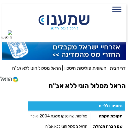
עם מתכנן פיננסי, השאירו פרטים:
שם מלא
נייד
פורטל פיננסי חדשני
חיפוש
פעולה נדרשת
היכן מנוהל החיסכון?
דף הבית
|
השוואת פוליסות חיסכון
|
הראל מסלול הוני ללא אג"ח
סכום חיסכון בקרן
הראל מסלול הוני ללא אג"ח
אני מאשר את תנאיי השימוש והפרטיות של האתר
נתונים כלליים
מאשר כי פרטיי ישמשו לקבלת פניות והצעות שיווקיות למוצרים
תקופת הקמה
פוליסות שהונפקו משנת 2004 ואילך
פנסיוניים\ביטוח באמצעות טלפון, מייל או SMS מאיתנו או צד שלישי
שליחה
שם חברה מנהלת
הראל מסלול הוני ללא אג"ח