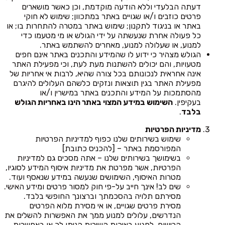
דעתה הבלעדי וללא הודעה מוקדמת, וכן כאשר מושארים
פרטים כוזבים ו/או שגויים באתר במתכוון; שימוש לא חוקי
באתר או בניגוד לתקנון; שימוש באתר במטרה להתחרות בו; או
כל פעולה אחרת שנעשתה על ידי הגולש או מי מטעמו כדי
למנוע, או שעלולה למנוע, מאחרים להשתמש באתר.
הגולש מצהיר כי ידוע לו שהמידע והתכנים באתר אינם חפים
מטעויות, והם יכולים להשתנות מעת לעת, וכי מפעילת האתר
אינה אחראית לנכונותם בכל צורה שהיא, לרבות אי אחריות של
מפעילת האתר בגין תוצאות ונזקים כלשהם העלולים להיגרם
מהסתמכות על המידע והתכנים באתר במישרין ו/או
בעקיפין.
השימוש במידע המצוי באתר הינו באחריות הגולש
בלבד
.
מדיניות הפרטיות
שימוש בשירותים שלנו כפוף למדיניות הפרטיות
המפורסמת באתר – [להכניס כתובת]
בשימושך בשירותים שלנו – אתה מסכים גם למדיניות
הפרטיות, אשר מפרטת את מדיניות איסוף המידע לסוגיו,
מטרות האיסוף, השימושים שנעשה במידע שנאסף ועוד.
שים לב! אינך חייב על-פי חוק למסור פרטים ומידע האישי.
מסירתם תלויה בהסכמתך וברצונך החופשי בלבד.
מסירת פרטים שגויים, או אי מסירת מלוא הפרטים
הנדרשים, עלולים למנוע ממך את האפשרות להשלים את
הרישום, לפגוע באיכות השירות הניתן לך או באפשרות