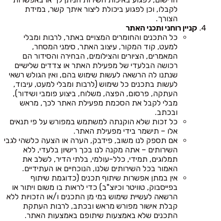
לקבלו, וכן לפגוע ביכולת ליצור איתך קשר, במידת
הצורך.
קניין רוחני ותכני האתר
כל התכנים והחומרים המצויים באתר, לרבות ומבלי
למעט, קוד המקור, עיצוב האתר, סימני המסחר,
המאמרים, הציורים והצילומים, הבחירה והסידור הם
רכושה הבלעדי של מפעילת האתר או צדדים שלישיים
שנתנו לה הרשאה לעשות שימוש בהם, ואין הגולש רשאי
לעשות בתכנים כל שימוש (לרבות ומבלי למעט, עיבוד,
העתקה, פרסום, הפצה, משלוח, ביצוע פומבי ושידור),
מבלי לקבל את הסכמת מפעילת האתר לכך, מראש
ובכתב.
כל זכות שלא הוקנתה למשתמש במפורש על פי תנאים
אלו – תישמר בידי מפעילת האתר.
אם תספק לנו משוב, פידבק, הערה או הצעה כלשהי לגבי
השירותים – אתה מקנה לנו בכך רישיון בלעדי, ללא
תמלוגים, תמידי, כלל-עולמי, בלתי הדיר, לשלב את
האמור בכל השירותים שלנו, הנוכחיים או העתידיים.
אין במתן אפשרות שיתוף תכנים (כדוגמת שיתוף
בפייסבוק, טוויטר וכיוצ"ב) כדי לראות בו משום ויתור או
הרשאה לעשיית שימוש במי מן התכנים ו/או הזכויות ללא
קבלת אישור מפורש מראש ובכתב, לרבות העתקת
התכנים שלא באמצעות שיתופם באמצעות האתר.