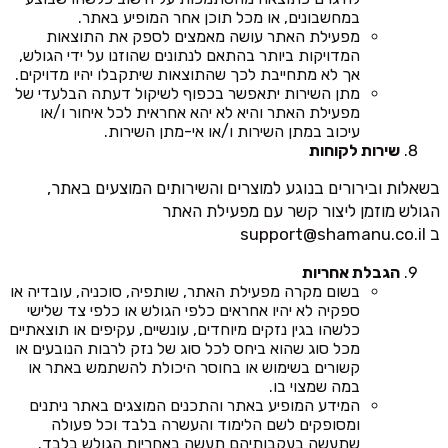
במחשבונים, או מכל תוכן אחר המופיע באתר.
מפעילת האתר עושה מאמצים לספק את התוצאות
המדויקות ביותר בהתאם לנתונים שהוזנו על ידי הגולש,
אך לא מתחייבת לכך שהתוצאות שיתקבלו יהיו מדויקים.
מתן השירות יתאפשר בכפוף לשיקול דעתה הבלעדי של
מפעילת האתר והיא לא יהא אחראית לכל איחור ו/או
עיכוב במתן השירות ו/או אי-מתן השירות.
שירות לקוחות
בשאלות ובירורים בנוגע למוצרים והשירותים המוצעים באתר,
הגולש מוזמן ליצור קשר עם מפעילת האתר
ב
support@shamanu.co.il
הגבלת אחריות
בשום מקרה מפעילת האתר, שותפיה, סוכניה, עובדיה או
ספקיה לא יהיו אחראים כלפי הגולש או כלפי צד שלישי
כלשהו בגין נזקים מיוחדים, עונשיים, עקיפים או תוצאתיים
מכל סוג שהוא ביחס לכל סוג של נזק לרבות הנובעים או
קשורים בשימוש או בחוסר היכולת להשתמש באתר או
במה שמצוי בו.
המידע המופיע באתר והתכנים המוצגים באתר ניתנים
ומסופקים לשם הלימוד והעשרה בלבד וכל פעולה
שתעשה בעקבותיהם תעשה באחריות הגולש בלבד.