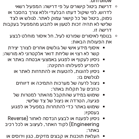
unfollow.
דרישת ביטול קישורים על פי דרישה: המפעיל רשאי
לדרוש, לפי שיקול דעתו הבלעדי וללא צורך בהסבר או
נימוק, ביטול של כל קישור עמוק לאתר. לגולש או לצד
שלישי לא תהיה זכות לטעון או לתבוע מהמפעיל בעקבות
דרישה זו.
בנוסף לאיסורים שפורטו לעיל, חל איסור מוחלט לבצע
את הפעולות הבאות:
איסוף מידע אישי של גולשים אחרים לצורך יצירת
קשר לא רצוי או שליחת דואר אלקטרוני לא מורשה;
ניסיון לעקוף או לפגוע באמצעי אבטחה באתר או
להפריע לפעילותו התקינה;
ניסיון להונות, להטעות או להתחזות לאתר או
לגולשים בו;
ניצול לרעה של מערכות התמיכה או דיווחים
כוזבים על תקלות באתר;
שימוש במידע שהתקבל מהאתר למטרות של
פגיעה, הטרדה או ניצול של צד שלישי;
שימוש באתר כדי להתחרות במפעיל או לפגוע
בעסקיו;
ניסיון לפענח או לבצע הנדסה לאחור (Reverse
Engineering) לקוד האתר, לעיצוב או לכל רכיב
באתר;
העלאת תוכנות או קבצים מזיקים, כגון וירוסים או