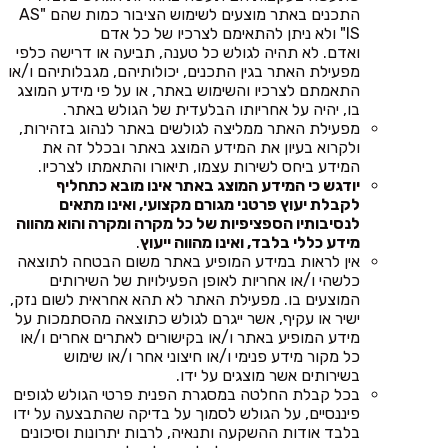
התכנים באתר מוצעים לשימוש הציבור כמות שהם "AS
IS" ולא ניתן להתאימם לצרכיו של כל אדם
ואדם. לא תהיה לגולש כל טענה, תביעה או דרישה כלפי
מפעילת האתר בגין התכנים, יכולותיהם, מגבלותיהם ו/או
התאמתם לצרכיו והשימוש באתר, או על פי מידע המוצג
בו, יהיה על אחריותו הבלעדית של הגולש באתר.
מפעילת האתר ממליצה לגולשים באתר לנהוג בזהירות,
ולקרוא בעיון את המידע המוצג באתר ובכלל זה את
המידע ביחס לשירות עצמו, תיאורו והתאמתו לצרכיו.
יודגש כי המידע המוצג באתר אינו מובא כתחליף
לקבלת יעוץ פרטני מגורם מקצועי, ואינו מתאים
לנסיבותיו הספציפיות של כל מקרה ומקרה והוא מהווה
מידע כללי בלבד, ואינו מהווה ייעוץ
.
אין לראות במידע המופיע באתר משום הבטחה לתוצאה
כלשהי ו/או אחריות לאופן הפעילויות של השירותים
המוצעים בו. מפעילת האתר לא תהא אחראית לשום נזק,
ישיר או עקיף, אשר ייגרם לגולש כתוצאה מהסתמכות על
מידע המופיע באתר ו/או בקישורים לאתרים אחרים ו/או
כל מקור מידע פנימי ו/או חיצוני אחר ו/או שימוש
בשירותים אשר מוצגים על ידו.
בכל קבלת החלטה במסגרת הפנית פרטי הגולש לגופים
פיננסיים, על הגולש לסמוך על בדיקה שהתבצעה על ידו
בלבד אודות ההשקעה ותנאיה, לרבות יתרונות וסיכונים