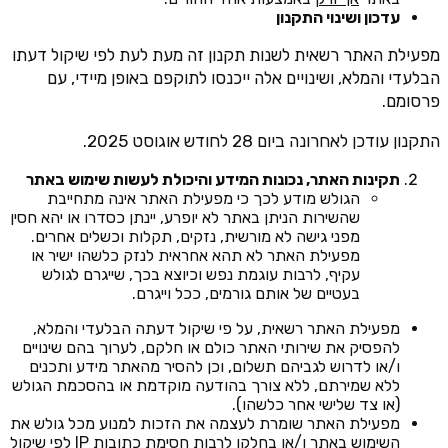
עדכון ושינוי התקנון
מפעילת האתר רשאית לשנות תקנון זה מעת לעת לפי שיקול דעתו
הבלעדי והמלא, ושינויים אלה ייכנסו לתוקפם באופן מיידי, עם
פרסומם.
התקנון עודכן לאחרונה ביום 28 לחודש אוגוסט 2025.
תקינות האתר, נכונות המידע והיכולת לעשות שימוש באתר
הגולש מודע לכך כי מפעילת האתר אינה מתחייבת
שהשירות הניתן באתר לא יופרע, יינתן כסדרו או יהא חסין
מפני גישה לא מורשית, נזקים, תקלות וכשלים אחרים.
מפעילת האתר לא תהא אחראית לנזק כלשהו ישיר או
עקיף, לרבות עוגמת נפש וכיוצא בכך, שייגרם לגולש
בעטיים של אותם גורמים, ככל וייגרם.
מפעילת האתר רשאית, על פי שיקול דעתה הבלעדי והמלא,
להפסיק את שירותי האתר כולם או חלקם, לערוך בהם שינויים
ו/או לדרוש לגביהם תשלום, וכן להסיר מהאתר מידע ותכנים
ללא שמירתם, ללא צורך בהודעה מוקדמת או בהסכמת הגולש
(או צד שלישי אחר כלשהו).
מפעילת האתר שומרת לעצמה את הזכות למנוע מכל גולש את
השימוש באתר ו/או בחלקו לרבות חסימת כתובות IP לפי שיקול