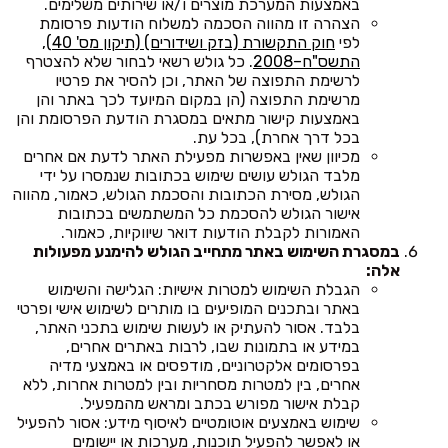
באמצעות המערכת מוצרים ו/או שירותים משלימים.
הצהרה זו מהווה הסכמה למשלוח הודעות פרסומת
לפי
חוק התקשורת (בזק ושידורים) (תיקון מס' 40),
התשס"ח–2008
. כל גולש רשאי לבחור שלא להצטרף
לרשימת התפוצה של האתר, וכן להסיר את פרטיו
מרשימת התפוצה (הן במקום המיועד לכך באתר והן
באמצעות קישור מתאים במסגרת הודעת הפרסומת והן
בכל דרך אחרת), בכל עת.
מכיוון שאין באפשרות מפעילת האתר לדעת אם אחרים
מלבד הגולש עושים שימוש בכתובות שנמסרו על ידי
הגולש, מסירת הכתובות והסכמת הגולש, כאמור, מהווה
אישור הגולש להסכמת כל המשתמשים בכתובות
האמורות לקבלת הודעות דואר שיווקיות, כאמור.
במסגרת השימוש באתר מתחייב הגולש להימנע מפעולות
אלה:
הגבלת השימוש למטרות אישיות: הגלישה והשימוש
באתר ובתכנים המופיעים בו מותרים לשימוש אישי ופרטי
בלבד. אסור להעתיק או לעשות שימוש בתכני האתר,
במידע או בתמונות שבו, לרבות באתרים אחרים,
בפרסומים אלקטרוניים, מודפסים או באמצעי מדיה
אחרים, בין למטרות מסחריות ובין למטרות אחרות, ללא
קבלת אישור מפורש בכתב ומראש מהמפעיל.
שימוש באמצעים אוטומטיים לאיסוף מידע: אסור להפעיל
או לאפשר להפעיל תוכנות, מערכות או יישומים