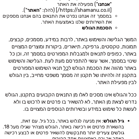
"
אנחנו
") מפעילה את האתר
[https://shamanu.co.il/] (להלן: "
האתר
").
במסמך זה אנחנו נפרט את התנאים בהם אנחנו מספקים
את השירותים שלנו באמצעות האתר.
הסכמת הגולש
המשך הגלישה והשימוש באתר, לרבות במידע, מסמכים, קבצים,
תמונות, טקסטים, גרפיקה, תיאורים, ביקורות ומוצרים המצויים
באתר, כפופים לתנאים ולמגבלות המפורטים במסמך זה, וכן כל
שינוי במסמך, אשר עשוי להתפרסם מעת לעת. הגלישה והשימוש
באתר מהווה את הסכמת הגולש ל
כל
תנאי השימוש המפורטים
בתקנון זה ולהיותו של תקנון זה מסמך משפטי מחייב, בין הגולש
לבין מפעילת האתר.
ככל והגולש אינו מסכים לאלו מן התנאים הקבועים בתקנון, הגולש
נדרש לצאת מן האתר, לא להשאיר בו פרטים או לרכוש בו ולא
לעשות כל שימוש במידע ובשירותים הנוספים המצויים בו.
גיל הגולש
: אין מניעה לגלוש באתר, בכל גיל. עם זאת,
בהשארת פרטים או רכישה באתר, הגולש מצהיר שגילו מעל 18.
גולשים צעירים יותר מתבקשים להשאיר פרטים או לבצע רכישה
באתר
אך ורק
באמצעות אחד ההורים.