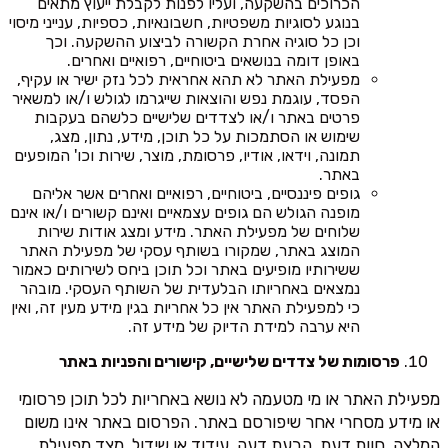
הכרוכים בהשקעה, ועליו לפנות לקבלת ייעוץ מתאים
בנוגע לסוגיות משפטיות, חשבונאיות, כספיות, ענייני מיסוי
וכן כל סוגיה אחרת הקשורה לביצוע ההשקעה. וכך
באופן דומה בנושאים ביטוחיים, רפואיים ואחרים.
מפעילת האתר לא תהא אחראית לכל נזק ישיר או עקיף,
הפסד, עוגמת נפש והוצאות שייגרמו לגולש ו/או למשאיר
פרטים באתר ו/או לצדדים שלישיים כלשהם בעקבות
שימוש או הסתמכות על כל תוכן, מידע, נתון, מצג,
תמונה, וידאו, אודיו, פרסומת, מוצר, שירות וכו' המופעים
באתר.
גופים פיננסיים, ביטוחיים, רפואיים ואחרים אשר אליהם
מופנה הגולש הם גופים עצמאיים ואינם קשורים ו/או אינם
שלוחים של מפעילת האתר. מידע ומצג אודות שירות
המוצג באתר, שמקורו בשותף עסקי של מפעילת האתר
ששירותיו מופיעים באתר וכל תוכן ביחס לשירותים כאמור
נמצאים באחריותו הבלעדית של השותף העסקי. מובהר
כי למפעילת האתר אין כל אחריות בגין מידע מעין זה, ואין
היא ערבה למידת הדיוק של מידע זה.
פרסומות של צדדים שלישיים, קישורים והפניות באתר
מפעילת האתר או מי מטעמה לא נושא באחריות לכל תוכן פרסומי
או מידע מסחרי אחר שיפורסם באתר. הפרסום באתר אינו משום
המלצה, חוות דעת, הבעת דעה, עידוד או שידול, מצד מפעילת