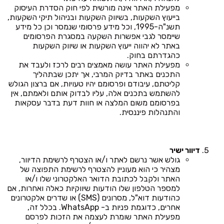
מפעילת האתר אינה מורשית לפי חוק הסדרת העיסוק
בייעוץ השקעות, בשיווק השקעות ובניהול תיקי השקעות,
תשנ"ה-1995, וכל מידע פרסומי שנמסר וכן כל מידע
שיימסר לגבי אפשרות השקעה במסגרת הפרסומים
באתר לא יהווה ייעוץ השקעות או שיווק השקעות
כהגדרתם בחוק.
מפעילת האתר עושה מאמצים רבים לרכז ולעבד את
התכנים באתר בדיוק המרבי, אך יתכן שבתהליך
קליטתם, עיבודם ופרסומם יהיו טעויות, אם ברצון הגולש
להשתמש בתכנים אלה, עליו לבדוק אותם ולאמתם, אין
בפרסומם משום המלצה או חוות דעת בדבר עסקאות
והתנהלות פיננסית.
דיוור ישיר
גולש אשר נרשם לאתר ו/או הצטרף לרשימת הדיוור,
מצהיר כי הוא מעוניין להצטרף לרשימת התפוצה של
האתר ולקבל לכתובת הדואר האלקטרוני שלו ו/או
למספר הטלפון שלו הודעות שיווקיות כאלה ואחרות, אם
כהודעות דוא"ל, מסרונים (SMS) או שדרים אלקטרונים
אחרים, כדוגמת פניות ב- WhatsApp. בכלל זה,
מפעילת האתר שומרת לעצמה את הזכות לפרסם