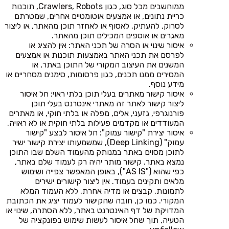
ממוחשבים מכל סוג, כגון Crawlers, Robots, תוכנות
כריית נתונים, או אמצעים אוטומטיים אחרים, שמטרתם
לסרוק, להעתיק, לאסוף או לאחזר תוכן מהאתר, או ליצור
מאגרים או אוספים המכילים תוכן מהאתר.
איסור שינוי או הסרה של תכני האתר: אין להציג או
לפרסם את תכני האתר באמצעות תוכנות או אמצעים
המשנים את העיצוב המקורי של התוכן באתר, או
המסירים ממנו תכנים, כגון פרסומות, סימנים מסחריים או
מידע נוסף.
איסור קישור מאתרים בעלי תוכן בלתי ראוי: חל איסור
ליצור קישור לאתר זה מאתרי אינטרנט בעלי תוכן
פורנוגרפי, גזעני, אלים, מפלה או בלתי חוקי, או מאתרים
המעודדים או מקדמים פעילות בלתי חוקית או לא ראויה.
איסור יצירת "קישור עמוק": חל איסור לבצע "קישור
עמוק" (Deep Linking), שמשמעותו יצירת קישור ישיר
לתוכן מסוים באתר במנותק מהעמוד השלם שבו התוכן
נמצא באתר. קישור מותר יהיה רק לעמוד שלם באתר,
כפי שהוא ("AS IS"), באופן המאפשר צפייה ושימוש
מלאים ותקינים בעמוד. אין ליצור קישורים ישירים
לתמונות, קבצים או מדיה אחרת, ללא העמוד המלא
המקורי. כמו כן, חובה שהקישור לעמוד יציג את הכתובת
המדויקת של דף האינטרנט באתר, ללא הסתרה, שינוי או
הטעיה, תוך שחל איסור לעשות שימוש בפונקציה של