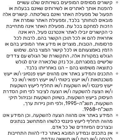
קישורים מסוימים המופיעים בשירותים שלנו עשויים
להפנות אותך לאתרים או לשירותים שאינם בבעלות או
תפעול של מפעילת האתר ואינם בשליטתה. קישורים אלה
מובאים לנוחותך בלבד, ומפעילת האתר שומרת את
הזכות למחקם בכל עת. מפעילת האתר אינה מתחייבת
כי הקישורים יובילו לאתר אינטרנט פעיל, היא אינה
אחראית להם או לכל תוכן הקשור בהם, לרבות לכל
פרסומות, הטבות, מוצרים או מידע אחר המופיע בהם או
הזמין באמצעותם או לכל קישור המצוי בהם. שימוש
הגולש במקורות אלה, התקשורת של הגולש עם צדדים
שלישיים במסגרתם, וכל נזק שלכאורה יגרם לגולש
כתוצאה משימוש בהם – הנו באחריותו בלבד.
התכנים והמידע באתר אינו מהווים ייעוץ פנסיוני ו/או ייעוץ
משכנתאות ו/או ייעוץ ביטוחי ו/או ייעוץ רפואי ו/או כל
ייעוץ פיננסי ו/או השקעות ו/או תחליף לייעוץ השקעות
ו/או הצעה להשקעה ו/או הצעה לציבור לפי חוק הסדרת
העיסוק בייעוץ השקעות, בשיווק השקעות ובניהול תיקי
השקעות, תשנ"ה-1995, ולפי חוק ניירות ערך,
תשכ"ח-1968.
המידע באתר אינו מהווה הצעה להשקעה, וכן המידע אינו
מהווה תחליף לייעוץ פיננסי כלשהו המתחשב בנתונים
ובצרכים המיוחדים של כל אדם.
אין בתכנים ובמידע המובא באתר כדי להוות התחייבות
להנחה ו/או רווח ו/או תשואה עודפת.