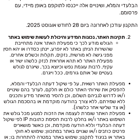
הבלעדי והמלא, ושינויים אלה ייכנסו לתוקפם באופן מיידי, עם
פרסומם.
התקנון עודכן לאחרונה ביום 28 לחודש אוגוסט 2025.
תקינות האתר, נכונות המידע והיכולת לעשות שימוש באתר
הגולש מודע לכך כי מפעילת האתר אינה מתחייבת
שהשירות הניתן באתר לא יופרע, יינתן כסדרו או יהא חסין
מפני גישה לא מורשית, נזקים, תקלות וכשלים אחרים.
מפעילת האתר לא תהא אחראית לנזק כלשהו ישיר או
עקיף, לרבות עוגמת נפש וכיוצא בכך, שייגרם לגולש
בעטיים של אותם גורמים, ככל וייגרם.
מפעילת האתר רשאית, על פי שיקול דעתה הבלעדי והמלא,
להפסיק את שירותי האתר כולם או חלקם, לערוך בהם שינויים
ו/או לדרוש לגביהם תשלום, וכן להסיר מהאתר מידע ותכנים
ללא שמירתם, ללא צורך בהודעה מוקדמת או בהסכמת הגולש
(או צד שלישי אחר כלשהו).
מפעילת האתר שומרת לעצמה את הזכות למנוע מכל גולש את
השימוש באתר ו/או בחלקו לרבות חסימת כתובות IP לפי שיקול
דעתה הבלעדי וללא הודעה מוקדמת, וכן כאשר מושארים
פרטים כוזבים ו/או שגויים באתר במתכוון; שימוש לא חוקי
באתר או בניגוד לתקנון; שימוש באתר במטרה להתחרות בו; או