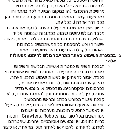
התשס"ח–2008
. כל גולש רשאי לבחור שלא להצטרף
לרשימת התפוצה של האתר, וכן להסיר את פרטיו
מרשימת התפוצה (הן במקום המיועד לכך באתר והן
באמצעות קישור מתאים במסגרת הודעת הפרסומת והן
בכל דרך אחרת), בכל עת.
מכיוון שאין באפשרות מפעילת האתר לדעת אם אחרים
מלבד הגולש עושים שימוש בכתובות שנמסרו על ידי
הגולש, מסירת הכתובות והסכמת הגולש, כאמור, מהווה
אישור הגולש להסכמת כל המשתמשים בכתובות
האמורות לקבלת הודעות דואר שיווקיות, כאמור.
במסגרת השימוש באתר מתחייב הגולש להימנע מפעולות
אלה:
הגבלת השימוש למטרות אישיות: הגלישה והשימוש
באתר ובתכנים המופיעים בו מותרים לשימוש אישי ופרטי
בלבד. אסור להעתיק או לעשות שימוש בתכני האתר,
במידע או בתמונות שבו, לרבות באתרים אחרים,
בפרסומים אלקטרוניים, מודפסים או באמצעי מדיה
אחרים, בין למטרות מסחריות ובין למטרות אחרות, ללא
קבלת אישור מפורש בכתב ומראש מהמפעיל.
שימוש באמצעים אוטומטיים לאיסוף מידע: אסור להפעיל
או לאפשר להפעיל תוכנות, מערכות או יישומים
ממוחשבים מכל סוג, כגון Crawlers, Robots, תוכנות
כריית נתונים, או אמצעים אוטומטיים אחרים, שמטרתם
לסרוק, להעתיק, לאסוף או לאחזר תוכן מהאתר, או ליצור