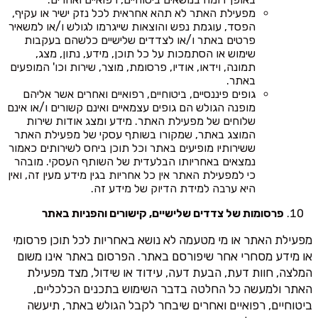
מפעילת האתר לא תהא אחראית לכל נזק ישיר או עקיף,
הפסד, עוגמת נפש והוצאות שייגרמו לגולש ו/או למשאיר
פרטים באתר ו/או לצדדים שלישיים כלשהם בעקבות
שימוש או הסתמכות על כל תוכן, מידע, נתון, מצג,
תמונה, וידאו, אודיו, פרסומת, מוצר, שירות וכו' המופעים
באתר.
גופים פיננסיים, ביטוחיים, רפואיים ואחרים אשר אליהם
מופנה הגולש הם גופים עצמאיים ואינם קשורים ו/או אינם
שלוחים של מפעילת האתר. מידע ומצג אודות שירות
המוצג באתר, שמקורו בשותף עסקי של מפעילת האתר
ששירותיו מופיעים באתר וכל תוכן ביחס לשירותים כאמור
נמצאים באחריותו הבלעדית של השותף העסקי. מובהר
כי למפעילת האתר אין כל אחריות בגין מידע מעין זה, ואין
היא ערבה למידת הדיוק של מידע זה.
פרסומות של צדדים שלישיים, קישורים והפניות באתר
מפעילת האתר או מי מטעמה לא נושא באחריות לכל תוכן פרסומי
או מידע מסחרי אחר שיפורסם באתר. הפרסום באתר אינו משום
המלצה, חוות דעת, הבעת דעה, עידוד או שידול, מצד מפעילת
האתר ולמעשה כל החלטה בדבר השימוש בתכנים הכלכליים,
ביטוחיים, רפואיים ואחרים שיבחר לקבל הגולש באתר, תיעשה