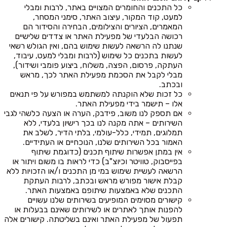
כל התכנים והחומרים המצויים באתר, לרבות ומבלי
למעט, קוד המקור, עיצוב האתר, סימני המסחר,
המאמרים, הציורים והצילומים, הבחירה והסידור הם
רכושה הבלעדי של מפעילת האתר או צדדים שלישיים
שנתנו לה הרשאה לעשות שימוש בהם, ואין הגולש רשאי
לעשות בתכנים כל שימוש (לרבות ומבלי למעט, עיבוד,
העתקה, פרסום, הפצה, משלוח, ביצוע פומבי ושידור),
מבלי לקבל את הסכמת מפעילת האתר לכך, מראש
ובכתב.
כל זכות שלא הוקנתה למשתמש במפורש על פי תנאים
אלו – תישמר בידי מפעילת האתר.
אם תספק לנו משוב, פידבק, הערה או הצעה כלשהי לגבי
השירותים – אתה מקנה לנו בכך רישיון בלעדי, ללא
תמלוגים, תמידי, כלל-עולמי, בלתי הדיר, לשלב את
האמור בכל השירותים שלנו, הנוכחיים או העתידיים.
אין במתן אפשרות שיתוף תכנים (כדוגמת שיתוף
בפייסבוק, טוויטר וכיוצ"ב) כדי לראות בו משום ויתור או
הרשאה לעשיית שימוש במי מן התכנים ו/או הזכויות ללא
קבלת אישור מפורש מראש ובכתב, לרבות העתקת
התכנים שלא באמצעות שיתופם באמצעות האתר.
קישורים מסוימים המופיעים בשירותים שלנו עשויים
להפנות אותך לאתרים או לשירותים שאינם בבעלות או
תפעול של מפעילת האתר ואינם בשליטתה. קישורים אלה