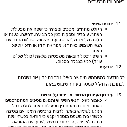
באחריותו הבלעדית.
חבות ושיפוי
הגולש מתחייב, מסכים ומצהיר כי ישפה את מפעילת
האתר, עובדיה וספקיה בגין כל תביעה, דרישה, טענה או
תלונה של צד שלישי הנובעת משימוש הגולש הנוגד את
תנאי השימוש באתר או מפר את הדין או הזכויות של
האתר.
השיפוי יכלול הוצאות משפטיות מלאות (כולל שכ"ט
עו"ד) ללא מגבלה בסכום.
הודעות
כל הודעה למשתמש תיחשב כאילו נמסרה כדין אם נשלחה
לכתובת הדוא"ל שמסר בעת השימוש באתר
עיקרון העיפרון הכחול ואי ויתור על זכויות.
כאמור לעיל, תנאי השימוש ותנאים נוספים המתפרסמים
באתר, מהווים הסכם בין מפעילת האתר לגולש בכל
הנוגע לשימוש באתר, לרבות ברכישה הימנו. אם מסיבה
כלשהי בית משפט מוסמך יקבע כי הוראה כלשהי אינה
ניתנת לאכיפה, הרי מוסכם שיש לאכוף את ההוראה