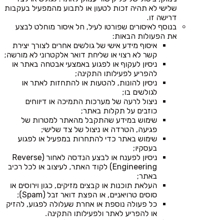
שלישי לא תהיה זכות לטעון או לתבוע מהמפעיל בעקבות
דרישה זו.
בנוסף לאיסורים שפורטו לעיל, חל איסור מוחלט לבצע
את הפעולות הבאות:
איסוף מידע אישי של גולשים אחרים לצורך יצירת
קשר לא רצוי או שליחת דואר אלקטרוני לא מורשה;
ניסיון לעקוף או לפגוע באמצעי אבטחה באתר או
להפריע לפעילותו התקינה;
ניסיון להונות, להטעות או להתחזות לאתר או
לגולשים בו;
ניצול לרעה של מערכות התמיכה או דיווחים
כוזבים על תקלות באתר;
שימוש במידע שהתקבל מהאתר למטרות של
פגיעה, הטרדה או ניצול של צד שלישי;
שימוש באתר כדי להתחרות במפעיל או לפגוע
בעסקיו;
ניסיון לפענח או לבצע הנדסה לאחור (Reverse
Engineering) לקוד האתר, לעיצוב או לכל רכיב
באתר;
העלאת תוכנות או קבצים מזיקים, כגון וירוסים או
סוסים טרויאניים, או הפצת דואר זבל (Spam);
כל פעולה נוספת או אחרת שעלולה לפגוע, להזיק
או להפריע לאתר ולפעילותו התקינה.