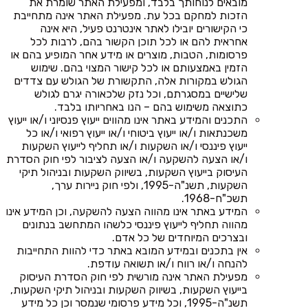
מובאים לנוחותך בלבד, ומפעילת האתר שומרת את
הזכות למחקם בכל עת. מפעילת האתר אינה מתחייבת
כי הקישורים יובילו לאתר אינטרנט פעיל, היא אינה
אחראית להם או לכל תוכן הקשור בהם, לרבות לכל
פרסומות, הטבות, מוצרים או מידע אחר המופיע בהם או
הזמין באמצעותם או לכל קישור המצוי בהם. שימוש
הגולש במקורות אלה, התקשורת של הגולש עם צדדים
שלישיים במסגרתם, וכל נזק שלכאורה יגרם לגולש
כתוצאה משימוש בהם – הנו באחריותו בלבד.
התכנים והמידע באתר אינו מהווים ייעוץ פנסיוני ו/או ייעוץ
משכנתאות ו/או ייעוץ ביטוחי ו/או ייעוץ רפואי ו/או כל
ייעוץ פיננסי ו/או השקעות ו/או תחליף לייעוץ השקעות
ו/או הצעה להשקעה ו/או הצעה לציבור לפי חוק הסדרת
העיסוק בייעוץ השקעות, בשיווק השקעות ובניהול תיקי
השקעות, תשנ"ה-1995, ולפי חוק ניירות ערך,
תשכ"ח-1968.
המידע באתר אינו מהווה הצעה להשקעה, וכן המידע אינו
מהווה תחליף לייעוץ פיננסי כלשהו המתחשב בנתונים
ובצרכים המיוחדים של כל אדם.
אין בתכנים ובמידע המובא באתר כדי להוות התחייבות
להנחה ו/או רווח ו/או תשואה עודפת.
מפעילת האתר אינה מורשית לפי חוק הסדרת העיסוק
בייעוץ השקעות, בשיווק השקעות ובניהול תיקי השקעות,
תשנ"ה-1995, וכל מידע פרסומי שנמסר וכן כל מידע