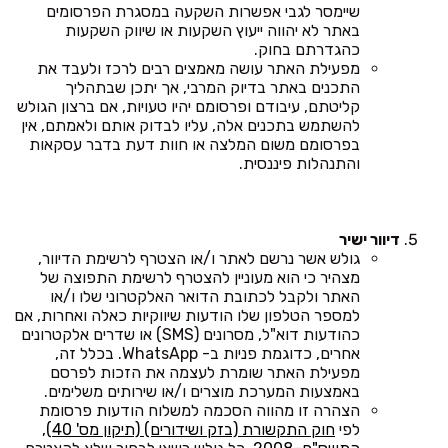
שיימסר לגבי אפשרות השקעה במסגרת הפרסומים
באתר לא יהווה ייעוץ השקעות או שיווק השקעות
כהגדרתם בחוק.
מפעילת האתר עושה מאמצים רבים לרכז ולעבד את
התכנים באתר בדיוק המרבי, אך יתכן שבתהליך
קליטתם, עיבודם ופרסומם יהיו טעויות, אם ברצון הגולש
להשתמש בתכנים אלה, עליו לבדוק אותם ולאמתם, אין
בפרסומם משום המלצה או חוות דעת בדבר עסקאות
והתנהלות פיננסית.
דיוור ישיר
גולש אשר נרשם לאתר ו/או הצטרף לרשימת הדיוור,
מצהיר כי הוא מעוניין להצטרף לרשימת התפוצה של
האתר ולקבל לכתובת הדואר האלקטרוני שלו ו/או
למספר הטלפון שלו הודעות שיווקיות כאלה ואחרות, אם
כהודעות דוא"ל, מסרונים (SMS) או שדרים אלקטרונים
אחרים, כדוגמת פניות ב- WhatsApp. בכלל זה,
מפעילת האתר שומרת לעצמה את הזכות לפרסם
באמצעות המערכת מוצרים ו/או שירותים משלימים.
הצהרה זו מהווה הסכמה למשלוח הודעות פרסומת
לפי
חוק התקשורת (בזק ושידורים) (תיקון מס' 40),