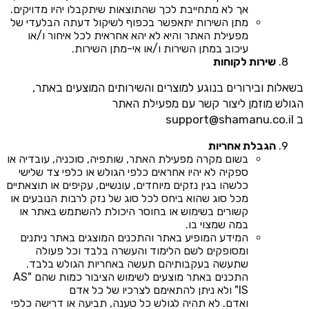
אך לא מתחייבת לכך שהתוצאות שיתקבלו יהיו מדויקים.
מתן השירות יתאפשר בכפוף לשיקול דעתה הבלעדי של
מפעילת האתר והיא לא יהא אחראית לכל איחור ו/או
עיכוב במתן השירות ו/או אי-מתן השירות.
שירות לקוחות
בשאלות ובירורים בנוגע למוצרים והשירותים המוצעים באתר,
הגולש מוזמן ליצור קשר עם מפעילת האתר
ב
support@shamanu.co.il
הגבלת אחריות
בשום מקרה מפעילת האתר, שותפיה, סוכניה, עובדיה או
ספקיה לא יהיו אחראים כלפי הגולש או כלפי צד שלישי
כלשהו בגין נזקים מיוחדים, עונשיים, עקיפים או תוצאתיים
מכל סוג שהוא ביחס לכל סוג של נזק לרבות הנובעים או
קשורים בשימוש או בחוסר היכולת להשתמש באתר או
במה שמצוי בו.
המידע המופיע באתר והתכנים המוצגים באתר ניתנים
ומסופקים לשם הלימוד והעשרה בלבד וכל פעולה
שתעשה בעקבותיהם תעשה באחריות הגולש בלבד.
התכנים באתר מוצעים לשימוש הציבור כמות שהם "AS
IS" ולא ניתן להתאימם לצרכיו של כל אדם
ואדם. לא תהיה לגולש כל טענה, תביעה או דרישה כלפי