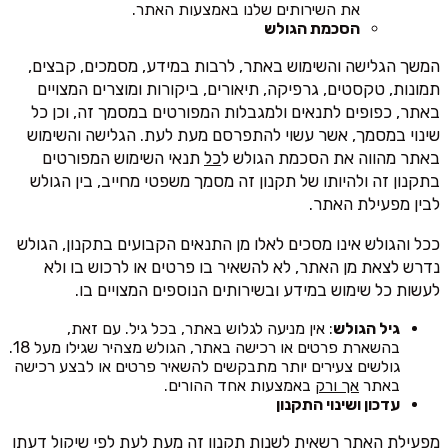
את השירותים שלנו באמצעות האתר.
הסכמת הגולש
המשך הגלישה והשימוש באתר, לרבות במידע, מסמכים, קבצים,
תמונות, טקסטים, גרפיקה, תיאורים, ביקורות ומוצרים המצויים
באתר, כפופים לתנאים ולמגבלות המפורטים במסמך זה, וכן כל
שינוי במסמך, אשר עשוי להתפרסם מעת לעת. הגלישה והשימוש
באתר מהווה את הסכמת הגולש ל
כל
תנאי השימוש המפורטים
בתקנון זה ולהיותו של תקנון זה מסמך משפטי מחייב, בין הגולש
לבין מפעילת האתר.
ככל והגולש אינו מסכים לאלו מן התנאים הקבועים בתקנון, הגולש
נדרש לצאת מן האתר, לא להשאיר בו פרטים או לרכוש בו ולא
לעשות כל שימוש במידע ובשירותים הנוספים המצויים בו.
גיל הגולש
: אין מניעה לגלוש באתר, בכל גיל. עם זאת,
בהשארת פרטים או רכישה באתר, הגולש מצהיר שגילו מעל 18.
גולשים צעירים יותר מתבקשים להשאיר פרטים או לבצע רכישה
באתר
אך ורק
באמצעות אחד ההורים.
עדכון ושינוי התקנון
מפעילת האתר רשאית לשנות תקנון זה מעת לעת לפי שיקול דעתו