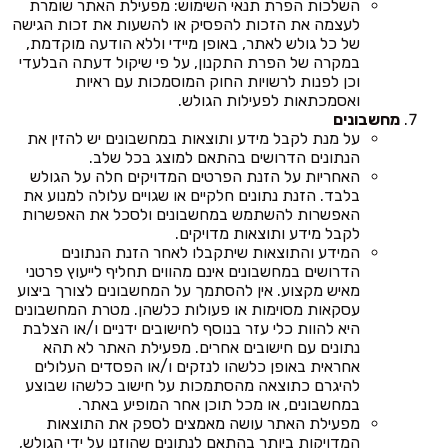
השלכות הפרת תנאי השימוש: מפעילת האתר שומרת
לעצמה את הזכות להפסיק או להשעות את זכות הגישה
של כל גולש לאתר, באופן מיידי וללא הודעה מוקדמת,
במקרה של הפרת התקנון, על פי שיקול דעתה הבלעדי
וכן לפנות לרשויות החוק המוסמכות עם ראיות
ואסמכתאות לפעילות הגולש.
מחשבונים
על מנת לקבל מידע ותוצאות במחשבונים יש להזין את
הנתונים הדרושים בהתאם למוצג בכל שלב.
האחריות על הזנת הפרטים המדויקים חלה על הגולש
בלבד. הזנת נתונים חלקיים או שגויים עלולה למנוע את
האפשרות להשתמש במחשבונים ולסכל את האפשרות
לקבל מידע ותוצאות מדויקים.
המידע והתוצאות שיתקבלו לאחר הזנת הנתונים
הדרושים במחשבונים אינם מהווים תחליף לייעוץ פרטני
מאיש מקצוע. אין להסתמך על המחשבונים לצורך ביצוע
עסקאות מסוימות או פעולות כלשהן. מטרת המחשבונים
היא להוות כלי עזר בנוסף לחישובים ידניים ו/או הצלבת
נתונים עם חישובים אחרים. מפעילת האתר לא תהא
אחראית באופן כלשהו לנזקים ו/או הפסדים העלולים
להיגרם כתוצאה מהסתמכות על חישוב כלשהו שבוצע
במחשבונים, או מכל תוכן אחר המופיע באתר.
מפעילת האתר עושה מאמצים לספק את התוצאות
המדויקות ביותר בהתאם לנתונים שהוזנו על ידי הגולש,