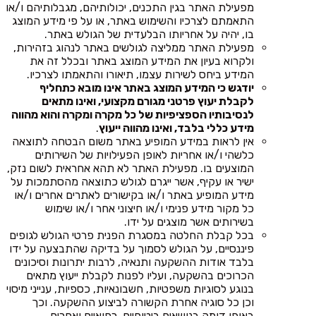
מפעילת האתר בגין התכנים, יכולותיהם, מגבלותיהם ו/או
התאמתם לצרכיו והשימוש באתר, או על פי מידע המוצג
בו, יהיה על אחריותו הבלעדית של הגולש באתר.
מפעילת האתר ממליצה לגולשים באתר לנהוג בזהירות,
ולקרוא בעיון את המידע המוצג באתר ובכלל זה את
המידע ביחס לשירות עצמו, תיאורו והתאמתו לצרכיו.
יודגש כי המידע המוצג באתר אינו מובא כתחליף
לקבלת יעוץ פרטני מגורם מקצועי, ואינו מתאים
לנסיבותיו הספציפיות של כל מקרה ומקרה והוא מהווה
מידע כללי בלבד, ואינו מהווה ייעוץ
.
אין לראות במידע המופיע באתר משום הבטחה לתוצאה
כלשהי ו/או אחריות לאופן הפעילויות של השירותים
המוצעים בו. מפעילת האתר לא תהא אחראית לשום נזק,
ישיר או עקיף, אשר ייגרם לגולש כתוצאה מהסתמכות על
מידע המופיע באתר ו/או בקישורים לאתרים אחרים ו/או
כל מקור מידע פנימי ו/או חיצוני אחר ו/או שימוש
בשירותים אשר מוצגים על ידו.
בכל קבלת החלטה במסגרת הפנית פרטי הגולש לגופים
פיננסיים, על הגולש לסמוך על בדיקה שהתבצעה על ידו
בלבד אודות ההשקעה ותנאיה, לרבות יתרונות וסיכונים
הכרוכים בהשקעה, ועליו לפנות לקבלת ייעוץ מתאים
בנוגע לסוגיות משפטיות, חשבונאיות, כספיות, ענייני מיסוי
וכן כל סוגיה אחרת הקשורה לביצוע ההשקעה. וכך
באופן דומה בנושאים ביטוחיים, רפואיים ואחרים.