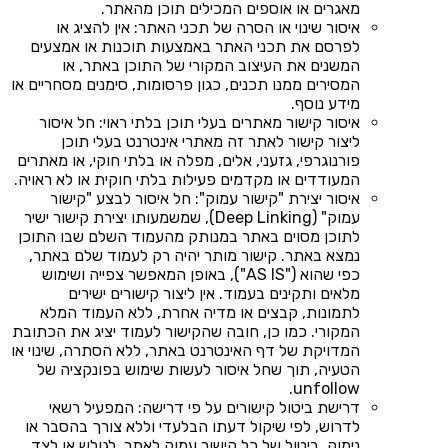
מאגרים או אוספים המכילים תוכן מהאתר.
איסור שינוי או הסרה של תכני האתר: אין להציג או
לפרסם את תכני האתר באמצעות תוכנות או אמצעים
המשנים את העיצוב המקורי של התוכן באתר, או
המסירים ממנו תכנים, כגון פרסומות, סימנים מסחריים או
מידע נוסף.
איסור קישור מאתרים בעלי תוכן בלתי ראוי: חל איסור
ליצור קישור לאתר זה מאתרי אינטרנט בעלי תוכן
פורנוגרפי, גזעני, אלים, מפלה או בלתי חוקי, או מאתרים
המעודדים או מקדמים פעילות בלתי חוקית או לא ראויה.
איסור יצירת "קישור עמוק": חל איסור לבצע "קישור
עמוק" (Deep Linking), שמשמעותו יצירת קישור ישיר
לתוכן מסוים באתר במנותק מהעמוד השלם שבו התוכן
נמצא באתר. קישור מותר יהיה רק לעמוד שלם באתר,
כפי שהוא ("AS IS"), באופן המאפשר צפייה ושימוש
מלאים ותקינים בעמוד. אין ליצור קישורים ישירים
לתמונות, קבצים או מדיה אחרת, ללא העמוד המלא
המקורי. כמו כן, חובה שהקישור לעמוד יציג את הכתובת
המדויקת של דף האינטרנט באתר, ללא הסתרה, שינוי או
הטעיה, תוך שחל איסור לעשות שימוש בפונקציה של
unfollow.
דרישת ביטול קישורים על פי דרישה: המפעיל רשאי
לדרוש, לפי שיקול דעתו הבלעדי וללא צורך בהסבר או
נימוק, ביטול של כל קישור עמוק לאתר. לגולש או לצד