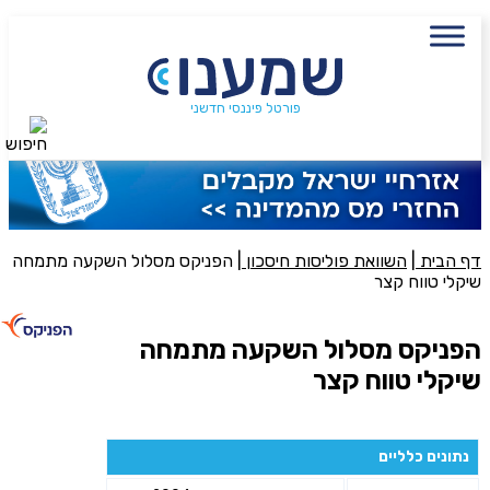
עם מתכנן פיננסי, השאירו פרטים:
שם מלא
פורטל פיננסי חדשני
חיפוש
נייד
פעולה נדרשת
היכן מנוהל החיסכון?
דף הבית
|
השוואת פוליסות חיסכון
|
הפניקס מסלול השקעה מתמחה
שיקלי טווח קצר
סכום חיסכון בקרן
הפניקס מסלול השקעה מתמחה
שיקלי טווח קצר
אני מאשר את תנאיי השימוש והפרטיות של האתר
מאשר כי פרטיי ישמשו לקבלת פניות והצעות שיווקיות למוצרים
נתונים כלליים
פנסיוניים\ביטוח באמצעות טלפון, מייל או SMS מאיתנו או צד שלישי