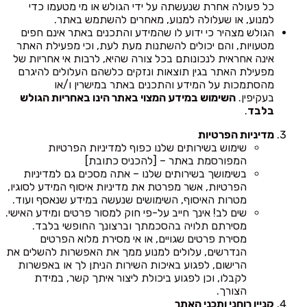
כל פעולה אחרת שנעשתה על ידי הגולש או מי מטעמו כדי
למנוע, או שעלולה למנוע, מאחרים להשתמש באתר.
הגולש מצהיר כי ידוע לו שהמידע והתכנים באתר אינם חפים
מטעויות, והם יכולים להשתנות מעת לעת, וכי מפעילת האתר
אינה אחראית לנכונותם בכל צורה שהיא, לרבות אי אחריות של
מפעילת האתר בגין תוצאות ונזקים כלשהם העלולים להיגרם
מהסתמכות על המידע והתכנים באתר במישרין ו/או
בעקיפין.
השימוש במידע המצוי באתר הינו באחריות הגולש
בלבד
.
מדיניות הפרטיות
שימוש בשירותים שלנו כפוף למדיניות הפרטיות
המפורסמת באתר – [להכניס כתובת]
בשימושך בשירותים שלנו – אתה מסכים גם למדיניות
הפרטיות, אשר מפרטת את מדיניות איסוף המידע לסוגיו,
מטרות האיסוף, השימושים שנעשה במידע שנאסף ועוד.
שים לב! אינך חייב על-פי חוק למסור פרטים ומידע האישי.
מסירתם תלויה בהסכמתך וברצונך החופשי בלבד.
מסירת פרטים שגויים, או אי מסירת מלוא הפרטים
הנדרשים, עלולים למנוע ממך את האפשרות להשלים את
הרישום, לפגוע באיכות השירות הניתן לך או באפשרות
לקבלו, וכן לפגוע ביכולת ליצור איתך קשר, במידת
הצורך.
קניין רוחני ותכני האתר