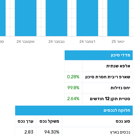
מדדי סיכון
אלפא שנתית
שארפ ריבית חסרת סיכון
0.28%
יחס נזילות
99.8%
סטיית תקן 12 חודשים
2.64%
חלוקה לנכסים
סוג נכס
משקל נכס
ערך נכס
נכסים בארץ
94.30%
2.83