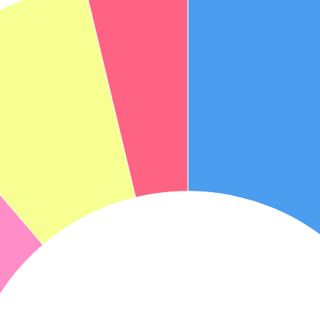
אני מאשר את תנאיי השימוש והפרטיות של האתר
מאשר כי פרטיי ישמשו לקבלת פניות והצעות שיווקיות למוצרים
פנסיוניים\ביטוח באמצעות טלפון, מייל או SMS מאיתנו או צד שלישי
שליחה