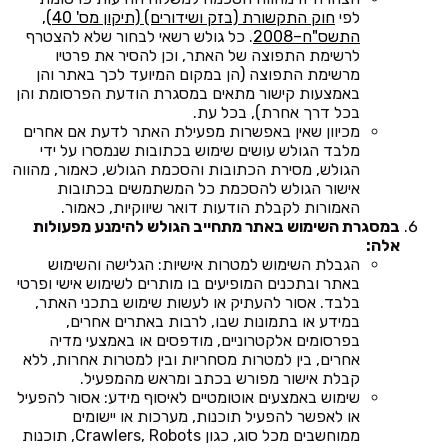
לפי
חוק התקשורת (בזק ושידורים) (תיקון מס' 40),
התשס"ח–2008
. כל גולש רשאי לבחור שלא להצטרף
לרשימת התפוצה של האתר, וכן להסיר את פרטיו
מרשימת התפוצה (הן במקום המיועד לכך באתר והן
באמצעות קישור מתאים במסגרת הודעת הפרסומת והן
בכל דרך אחרת), בכל עת.
מכיוון שאין באפשרות מפעילת האתר לדעת אם אחרים
מלבד הגולש עושים שימוש בכתובות שנמסרו על ידי
הגולש, מסירת הכתובות והסכמת הגולש, כאמור, מהווה
אישור הגולש להסכמת כל המשתמשים בכתובות
האמורות לקבלת הודעות דואר שיווקיות, כאמור.
במסגרת השימוש באתר מתחייב הגולש להימנע מפעולות
אלה:
הגבלת השימוש למטרות אישיות: הגלישה והשימוש
באתר ובתכנים המופיעים בו מותרים לשימוש אישי ופרטי
בלבד. אסור להעתיק או לעשות שימוש בתכני האתר,
במידע או בתמונות שבו, לרבות באתרים אחרים,
בפרסומים אלקטרוניים, מודפסים או באמצעי מדיה
אחרים, בין למטרות מסחריות ובין למטרות אחרות, ללא
קבלת אישור מפורש בכתב ומראש מהמפעיל.
שימוש באמצעים אוטומטיים לאיסוף מידע: אסור להפעיל
או לאפשר להפעיל תוכנות, מערכות או יישומים
ממוחשבים מכל סוג, כגון Crawlers, Robots, תוכנות