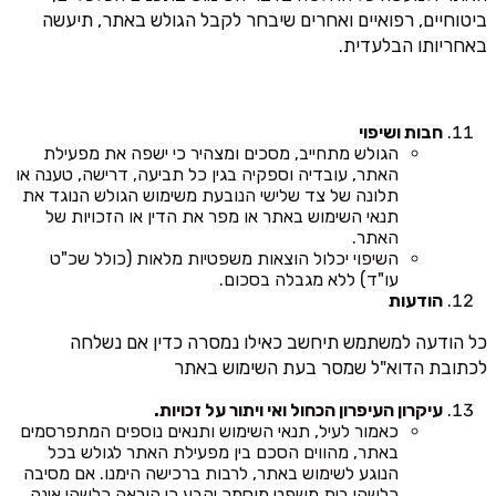
ביטוחיים, רפואיים ואחרים שיבחר לקבל הגולש באתר, תיעשה
באחריותו הבלעדית.
חבות ושיפוי
הגולש מתחייב, מסכים ומצהיר כי ישפה את מפעילת
האתר, עובדיה וספקיה בגין כל תביעה, דרישה, טענה או
תלונה של צד שלישי הנובעת משימוש הגולש הנוגד את
תנאי השימוש באתר או מפר את הדין או הזכויות של
האתר.
השיפוי יכלול הוצאות משפטיות מלאות (כולל שכ"ט
עו"ד) ללא מגבלה בסכום.
הודעות
כל הודעה למשתמש תיחשב כאילו נמסרה כדין אם נשלחה
לכתובת הדוא"ל שמסר בעת השימוש באתר
עיקרון העיפרון הכחול ואי ויתור על זכויות.
כאמור לעיל, תנאי השימוש ותנאים נוספים המתפרסמים
באתר, מהווים הסכם בין מפעילת האתר לגולש בכל
הנוגע לשימוש באתר, לרבות ברכישה הימנו. אם מסיבה
כלשהי בית משפט מוסמך יקבע כי הוראה כלשהי אינה