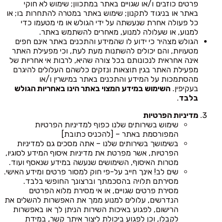
פרטים כוזבים ו/או שגויים באתר במתכוון; שימוש לא חוקי
באתר או בניגוד לתקנון; שימוש באתר במטרה להתחרות בו; או
כל פעולה אחרת שנעשתה על ידי הגולש או מי מטעמו כדי
למנוע, או שעלולה למנוע, מאחרים להשתמש באתר.
הגולש מצהיר כי ידוע לו שהמידע והתכנים באתר אינם חפים
מטעויות, והם יכולים להשתנות מעת לעת, וכי מפעילת האתר
אינה אחראית לנכונותם בכל צורה שהיא, לרבות אי אחריות של
מפעילת האתר בגין תוצאות ונזקים כלשהם העלולים להיגרם
מהסתמכות על המידע והתכנים באתר במישרין ו/או
בעקיפין.
השימוש במידע המצוי באתר הינו באחריות הגולש
בלבד
.
מדיניות הפרטיות
שימוש בשירותים שלנו כפוף למדיניות הפרטיות
המפורסמת באתר – [להכניס כתובת]
בשימושך בשירותים שלנו – אתה מסכים גם למדיניות
הפרטיות, אשר מפרטת את מדיניות איסוף המידע לסוגיו,
מטרות האיסוף, השימושים שנעשה במידע שנאסף ועוד.
שים לב! אינך חייב על-פי חוק למסור פרטים ומידע האישי.
מסירתם תלויה בהסכמתך וברצונך החופשי בלבד.
מסירת פרטים שגויים, או אי מסירת מלוא הפרטים
הנדרשים, עלולים למנוע ממך את האפשרות להשלים את
הרישום, לפגוע באיכות השירות הניתן לך או באפשרות
לקבלו, וכן לפגוע ביכולת ליצור איתך קשר, במידת