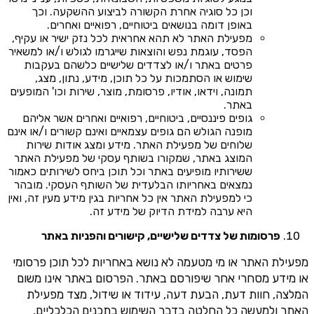
וכן כל סוגיה אחרת הקשורה לביצוע ההשקעה. וכך
באופן דומה בנושאים ביטוחיים, רפואיים ואחרים.
מפעילת האתר לא תהא אחראית לכל נזק ישיר או עקיף,
הפסד, עוגמת נפש והוצאות שייגרמו לגולש ו/או למשאיר
פרטים באתר ו/או לצדדים שלישיים כלשהם בעקבות
שימוש או הסתמכות על כל תוכן, מידע, נתון, מצג,
תמונה, וידאו, אודיו, פרסומת, מוצר, שירות וכו' המופעים
באתר.
גופים פיננסיים, ביטוחיים, רפואיים ואחרים אשר אליהם
מופנה הגולש הם גופים עצמאיים ואינם קשורים ו/או אינם
שלוחים של מפעילת האתר. מידע ומצג אודות שירות
המוצג באתר, שמקורו בשותף עסקי של מפעילת האתר
ששירותיו מופיעים באתר וכל תוכן ביחס לשירותים כאמור
נמצאים באחריותו הבלעדית של השותף העסקי. מובהר
כי למפעילת האתר אין כל אחריות בגין מידע מעין זה, ואין
היא ערבה למידת הדיוק של מידע זה.
פרסומות של צדדים שלישיים, קישורים והפניות באתר
מפעילת האתר או מי מטעמה לא נושא באחריות לכל תוכן פרסומי
או מידע מסחרי אחר שיפורסם באתר. הפרסום באתר אינו משום
המלצה, חוות דעת, הבעת דעה, עידוד או שידול, מצד מפעילת
האתר ולמעשה כל החלטה בדבר השימוש בתכנים הכלכליים,