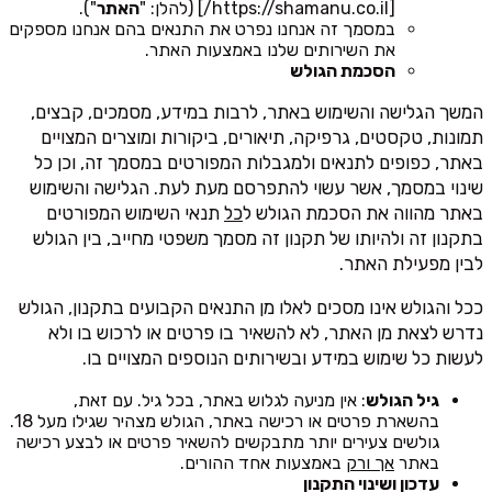
[https://shamanu.co.il/] (להלן: "
האתר
").
במסמך זה אנחנו נפרט את התנאים בהם אנחנו מספקים
את השירותים שלנו באמצעות האתר.
הסכמת הגולש
המשך הגלישה והשימוש באתר, לרבות במידע, מסמכים, קבצים,
תמונות, טקסטים, גרפיקה, תיאורים, ביקורות ומוצרים המצויים
באתר, כפופים לתנאים ולמגבלות המפורטים במסמך זה, וכן כל
שינוי במסמך, אשר עשוי להתפרסם מעת לעת. הגלישה והשימוש
באתר מהווה את הסכמת הגולש ל
כל
תנאי השימוש המפורטים
בתקנון זה ולהיותו של תקנון זה מסמך משפטי מחייב, בין הגולש
לבין מפעילת האתר.
ככל והגולש אינו מסכים לאלו מן התנאים הקבועים בתקנון, הגולש
נדרש לצאת מן האתר, לא להשאיר בו פרטים או לרכוש בו ולא
לעשות כל שימוש במידע ובשירותים הנוספים המצויים בו.
גיל הגולש
: אין מניעה לגלוש באתר, בכל גיל. עם זאת,
בהשארת פרטים או רכישה באתר, הגולש מצהיר שגילו מעל 18.
גולשים צעירים יותר מתבקשים להשאיר פרטים או לבצע רכישה
באתר
אך ורק
באמצעות אחד ההורים.
עדכון ושינוי התקנון