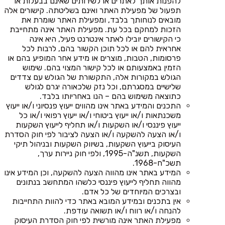
להפנות אותך לאתרים או לשירותים שאינם בבעלות או
תפעול של מפעילת האתר ואינם בשליטתה. קישורים אלה
מובאים לנוחותך בלבד, ומפעילת האתר שומרת את
הזכות למחקם בכל עת. מפעילת האתר אינה מתחייבת
כי הקישורים יובילו לאתר אינטרנט פעיל, היא אינה
אחראית להם או לכל תוכן הקשור בהם, לרבות לכל
פרסומות, הטבות, מוצרים או מידע אחר המופיע בהם או
הזמין באמצעותם או לכל קישור המצוי בהם. שימוש
הגולש במקורות אלה, התקשורת של הגולש עם צדדים
שלישיים במסגרתם, וכל נזק שלכאורה יגרם לגולש
כתוצאה משימוש בהם – הנו באחריותו בלבד.
התכנים והמידע באתר אינו מהווים ייעוץ פנסיוני ו/או ייעוץ
משכנתאות ו/או ייעוץ ביטוחי ו/או ייעוץ רפואי ו/או כל
ייעוץ פיננסי ו/או השקעות ו/או תחליף לייעוץ השקעות
ו/או הצעה להשקעה ו/או הצעה לציבור לפי חוק הסדרת
העיסוק בייעוץ השקעות, בשיווק השקעות ובניהול תיקי
השקעות, תשנ"ה-1995, ולפי חוק ניירות ערך,
תשכ"ח-1968.
המידע באתר אינו מהווה הצעה להשקעה, וכן המידע אינו
מהווה תחליף לייעוץ פיננסי כלשהו המתחשב בנתונים
ובצרכים המיוחדים של כל אדם.
אין בתכנים ובמידע המובא באתר כדי להוות התחייבות
להנחה ו/או רווח ו/או תשואה עודפת.
מפעילת האתר אינה מורשית לפי חוק הסדרת העיסוק