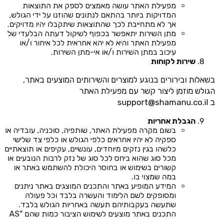
מפעילת האתר עושה מאמצים לספק את התוצאות
המדויקות ביותר בהתאם לנתונים שהוזנו על ידי הגולש,
אך לא מתחייבת לכך שהתוצאות שיתקבלו יהיו מדויקים.
מתן השירות יתאפשר בכפוף לשיקול דעתה הבלעדי של
מפעילת האתר והיא לא יהא אחראית לכל איחור ו/או
עיכוב במתן השירות ו/או אי-מתן השירות.
שירות לקוחות
בשאלות ובירורים בנוגע למוצרים והשירותים המוצעים באתר,
הגולש מוזמן ליצור קשר עם מפעילת האתר
ב
support@shamanu.co.il
הגבלת אחריות
בשום מקרה מפעילת האתר, שותפיה, סוכניה, עובדיה או
ספקיה לא יהיו אחראים כלפי הגולש או כלפי צד שלישי
כלשהו בגין נזקים מיוחדים, עונשיים, עקיפים או תוצאתיים
מכל סוג שהוא ביחס לכל סוג של נזק לרבות הנובעים או
קשורים בשימוש או בחוסר היכולת להשתמש באתר או
במה שמצוי בו.
המידע המופיע באתר והתכנים המוצגים באתר ניתנים
ומסופקים לשם הלימוד והעשרה בלבד וכל פעולה
שתעשה בעקבותיהם תעשה באחריות הגולש בלבד.
התכנים באתר מוצעים לשימוש הציבור כמות שהם "AS