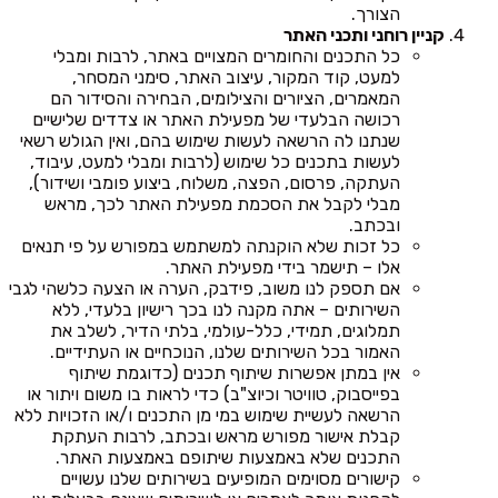
הצורך.
קניין רוחני ותכני האתר
כל התכנים והחומרים המצויים באתר, לרבות ומבלי
למעט, קוד המקור, עיצוב האתר, סימני המסחר,
המאמרים, הציורים והצילומים, הבחירה והסידור הם
רכושה הבלעדי של מפעילת האתר או צדדים שלישיים
שנתנו לה הרשאה לעשות שימוש בהם, ואין הגולש רשאי
לעשות בתכנים כל שימוש (לרבות ומבלי למעט, עיבוד,
העתקה, פרסום, הפצה, משלוח, ביצוע פומבי ושידור),
מבלי לקבל את הסכמת מפעילת האתר לכך, מראש
ובכתב.
כל זכות שלא הוקנתה למשתמש במפורש על פי תנאים
אלו – תישמר בידי מפעילת האתר.
אם תספק לנו משוב, פידבק, הערה או הצעה כלשהי לגבי
השירותים – אתה מקנה לנו בכך רישיון בלעדי, ללא
תמלוגים, תמידי, כלל-עולמי, בלתי הדיר, לשלב את
האמור בכל השירותים שלנו, הנוכחיים או העתידיים.
אין במתן אפשרות שיתוף תכנים (כדוגמת שיתוף
בפייסבוק, טוויטר וכיוצ"ב) כדי לראות בו משום ויתור או
הרשאה לעשיית שימוש במי מן התכנים ו/או הזכויות ללא
קבלת אישור מפורש מראש ובכתב, לרבות העתקת
התכנים שלא באמצעות שיתופם באמצעות האתר.
קישורים מסוימים המופיעים בשירותים שלנו עשויים