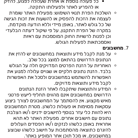
כל פעולה נוספת או אחרת שעלולה לפגוע, להזיק
או להפריע לאתר ולפעילותו התקינה.
השלכות הפרת תנאי השימוש: מפעילת האתר שומרת
לעצמה את הזכות להפסיק או להשעות את זכות הגישה
של כל גולש לאתר, באופן מיידי וללא הודעה מוקדמת,
במקרה של הפרת התקנון, על פי שיקול דעתה הבלעדי
וכן לפנות לרשויות החוק המוסמכות עם ראיות
ואסמכתאות לפעילות הגולש.
מחשבונים
על מנת לקבל מידע ותוצאות במחשבונים יש להזין את
הנתונים הדרושים בהתאם למוצג בכל שלב.
האחריות על הזנת הפרטים המדויקים חלה על הגולש
בלבד. הזנת נתונים חלקיים או שגויים עלולה למנוע את
האפשרות להשתמש במחשבונים ולסכל את האפשרות
לקבל מידע ותוצאות מדויקים.
המידע והתוצאות שיתקבלו לאחר הזנת הנתונים
הדרושים במחשבונים אינם מהווים תחליף לייעוץ פרטני
מאיש מקצוע. אין להסתמך על המחשבונים לצורך ביצוע
עסקאות מסוימות או פעולות כלשהן. מטרת המחשבונים
היא להוות כלי עזר בנוסף לחישובים ידניים ו/או הצלבת
נתונים עם חישובים אחרים. מפעילת האתר לא תהא
אחראית באופן כלשהו לנזקים ו/או הפסדים העלולים
להיגרם כתוצאה מהסתמכות על חישוב כלשהו שבוצע
במחשבונים, או מכל תוכן אחר המופיע באתר.