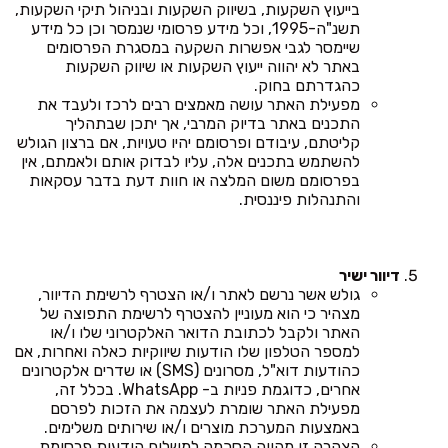
בייעוץ השקעות, בשיווק השקעות ובניהול תיקי השקעות,
תשנ"ה-1995, וכל מידע פרסומי שנמסר וכן כל מידע
שיימסר לגבי אפשרות השקעה במסגרת הפרסומים
באתר לא יהווה ייעוץ השקעות או שיווק השקעות
כהגדרתם בחוק.
מפעילת האתר עושה מאמצים רבים לרכז ולעבד את
התכנים באתר בדיוק המרבי, אך יתכן שבתהליך
קליטתם, עיבודם ופרסומם יהיו טעויות, אם ברצון הגולש
להשתמש בתכנים אלה, עליו לבדוק אותם ולאמתם, אין
בפרסומם משום המלצה או חוות דעת בדבר עסקאות
והתנהלות פיננסית.
דיוור ישיר
גולש אשר נרשם לאתר ו/או הצטרף לרשימת הדיוור,
מצהיר כי הוא מעוניין להצטרף לרשימת התפוצה של
האתר ולקבל לכתובת הדואר האלקטרוני שלו ו/או
למספר הטלפון שלו הודעות שיווקיות כאלה ואחרות, אם
כהודעות דוא"ל, מסרונים (SMS) או שדרים אלקטרונים
אחרים, כדוגמת פניות ב- WhatsApp. בכלל זה,
מפעילת האתר שומרת לעצמה את הזכות לפרסם
באמצעות המערכת מוצרים ו/או שירותים משלימים.
הצהרה זו מהווה הסכמה למשלוח הודעות פרסומת