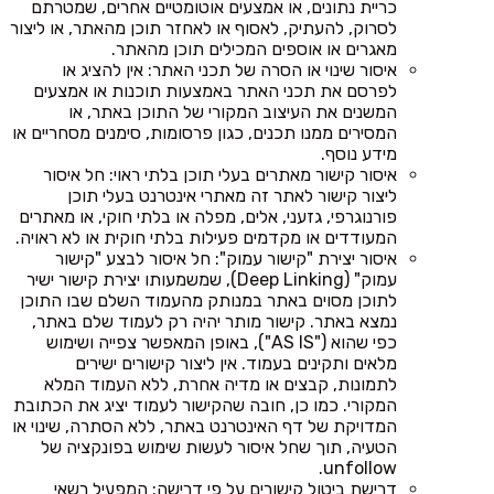
כריית נתונים, או אמצעים אוטומטיים אחרים, שמטרתם
לסרוק, להעתיק, לאסוף או לאחזר תוכן מהאתר, או ליצור
מאגרים או אוספים המכילים תוכן מהאתר.
איסור שינוי או הסרה של תכני האתר: אין להציג או
לפרסם את תכני האתר באמצעות תוכנות או אמצעים
המשנים את העיצוב המקורי של התוכן באתר, או
המסירים ממנו תכנים, כגון פרסומות, סימנים מסחריים או
מידע נוסף.
איסור קישור מאתרים בעלי תוכן בלתי ראוי: חל איסור
ליצור קישור לאתר זה מאתרי אינטרנט בעלי תוכן
פורנוגרפי, גזעני, אלים, מפלה או בלתי חוקי, או מאתרים
המעודדים או מקדמים פעילות בלתי חוקית או לא ראויה.
איסור יצירת "קישור עמוק": חל איסור לבצע "קישור
עמוק" (Deep Linking), שמשמעותו יצירת קישור ישיר
לתוכן מסוים באתר במנותק מהעמוד השלם שבו התוכן
נמצא באתר. קישור מותר יהיה רק לעמוד שלם באתר,
כפי שהוא ("AS IS"), באופן המאפשר צפייה ושימוש
מלאים ותקינים בעמוד. אין ליצור קישורים ישירים
לתמונות, קבצים או מדיה אחרת, ללא העמוד המלא
המקורי. כמו כן, חובה שהקישור לעמוד יציג את הכתובת
המדויקת של דף האינטרנט באתר, ללא הסתרה, שינוי או
הטעיה, תוך שחל איסור לעשות שימוש בפונקציה של
unfollow.
דרישת ביטול קישורים על פי דרישה: המפעיל רשאי