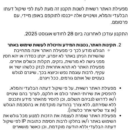
מפעילת האתר רשאית לשנות תקנון זה מעת לעת לפי שיקול דעתו
הבלעדי והמלא, ושינויים אלה ייכנסו לתוקפם באופן מיידי, עם
פרסומם.
התקנון עודכן לאחרונה ביום 28 לחודש אוגוסט 2025.
תקינות האתר, נכונות המידע והיכולת לעשות שימוש באתר
הגולש מודע לכך כי מפעילת האתר אינה מתחייבת
שהשירות הניתן באתר לא יופרע, יינתן כסדרו או יהא חסין
מפני גישה לא מורשית, נזקים, תקלות וכשלים אחרים.
מפעילת האתר לא תהא אחראית לנזק כלשהו ישיר או
עקיף, לרבות עוגמת נפש וכיוצא בכך, שייגרם לגולש
בעטיים של אותם גורמים, ככל וייגרם.
מפעילת האתר רשאית, על פי שיקול דעתה הבלעדי והמלא,
להפסיק את שירותי האתר כולם או חלקם, לערוך בהם שינויים
ו/או לדרוש לגביהם תשלום, וכן להסיר מהאתר מידע ותכנים
ללא שמירתם, ללא צורך בהודעה מוקדמת או בהסכמת הגולש
(או צד שלישי אחר כלשהו).
מפעילת האתר שומרת לעצמה את הזכות למנוע מכל גולש את
השימוש באתר ו/או בחלקו לרבות חסימת כתובות IP לפי שיקול
דעתה הבלעדי וללא הודעה מוקדמת, וכן כאשר מושארים