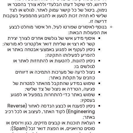
לדרוש, לפי שיקול דעתו הבלעדי וללא צורך בהסבר או
נימוק, ביטול של כל קישור עמוק לאתר. לגולש או לצד
שלישי לא תהיה זכות לטעון או לתבוע מהמפעיל בעקבות
דרישה זו.
בנוסף לאיסורים שפורטו לעיל, חל איסור מוחלט לבצע
את הפעולות הבאות:
איסוף מידע אישי של גולשים אחרים לצורך יצירת
קשר לא רצוי או שליחת דואר אלקטרוני לא מורשה;
ניסיון לעקוף או לפגוע באמצעי אבטחה באתר או
להפריע לפעילותו התקינה;
ניסיון להונות, להטעות או להתחזות לאתר או
לגולשים בו;
ניצול לרעה של מערכות התמיכה או דיווחים
כוזבים על תקלות באתר;
שימוש במידע שהתקבל מהאתר למטרות של
פגיעה, הטרדה או ניצול של צד שלישי;
שימוש באתר כדי להתחרות במפעיל או לפגוע
בעסקיו;
ניסיון לפענח או לבצע הנדסה לאחור (Reverse
Engineering) לקוד האתר, לעיצוב או לכל רכיב
באתר;
העלאת תוכנות או קבצים מזיקים, כגון וירוסים או
סוסים טרויאניים, או הפצת דואר זבל (Spam);