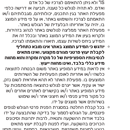
IS" ולא ניתן להתאימם לצרכיו של כל אדם
ואדם. לא תהיה לגולש כל טענה, תביעה או דרישה כלפי
מפעילת האתר בגין התכנים, יכולותיהם, מגבלותיהם ו/או
התאמתם לצרכיו והשימוש באתר, או על פי מידע המוצג
בו, יהיה על אחריותו הבלעדית של הגולש באתר.
מפעילת האתר ממליצה לגולשים באתר לנהוג בזהירות,
ולקרוא בעיון את המידע המוצג באתר ובכלל זה את
המידע ביחס לשירות עצמו, תיאורו והתאמתו לצרכיו.
יודגש כי המידע המוצג באתר אינו מובא כתחליף
לקבלת יעוץ פרטני מגורם מקצועי, ואינו מתאים
לנסיבותיו הספציפיות של כל מקרה ומקרה והוא מהווה
מידע כללי בלבד, ואינו מהווה ייעוץ
.
אין לראות במידע המופיע באתר משום הבטחה לתוצאה
כלשהי ו/או אחריות לאופן הפעילויות של השירותים
המוצעים בו. מפעילת האתר לא תהא אחראית לשום נזק,
ישיר או עקיף, אשר ייגרם לגולש כתוצאה מהסתמכות על
מידע המופיע באתר ו/או בקישורים לאתרים אחרים ו/או
כל מקור מידע פנימי ו/או חיצוני אחר ו/או שימוש
בשירותים אשר מוצגים על ידו.
בכל קבלת החלטה במסגרת הפנית פרטי הגולש לגופים
פיננסיים, על הגולש לסמוך על בדיקה שהתבצעה על ידו
בלבד אודות ההשקעה ותנאיה, לרבות יתרונות וסיכונים
הכרוכים בהשקעה, ועליו לפנות לקבלת ייעוץ מתאים
בנוגע לסוגיות משפטיות, חשבונאיות, כספיות, ענייני מיסוי