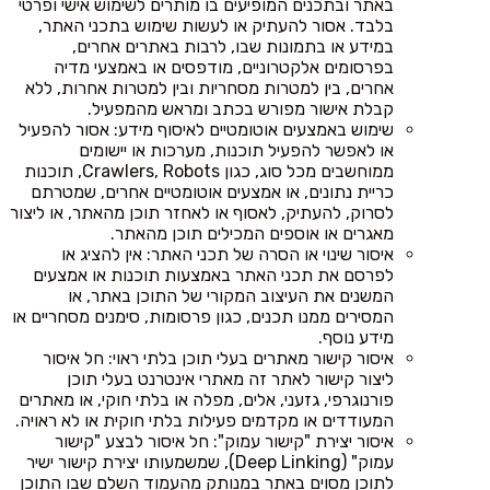
באתר ובתכנים המופיעים בו מותרים לשימוש אישי ופרטי
בלבד. אסור להעתיק או לעשות שימוש בתכני האתר,
במידע או בתמונות שבו, לרבות באתרים אחרים,
בפרסומים אלקטרוניים, מודפסים או באמצעי מדיה
אחרים, בין למטרות מסחריות ובין למטרות אחרות, ללא
קבלת אישור מפורש בכתב ומראש מהמפעיל.
שימוש באמצעים אוטומטיים לאיסוף מידע: אסור להפעיל
או לאפשר להפעיל תוכנות, מערכות או יישומים
ממוחשבים מכל סוג, כגון Crawlers, Robots, תוכנות
כריית נתונים, או אמצעים אוטומטיים אחרים, שמטרתם
לסרוק, להעתיק, לאסוף או לאחזר תוכן מהאתר, או ליצור
מאגרים או אוספים המכילים תוכן מהאתר.
איסור שינוי או הסרה של תכני האתר: אין להציג או
לפרסם את תכני האתר באמצעות תוכנות או אמצעים
המשנים את העיצוב המקורי של התוכן באתר, או
המסירים ממנו תכנים, כגון פרסומות, סימנים מסחריים או
מידע נוסף.
איסור קישור מאתרים בעלי תוכן בלתי ראוי: חל איסור
ליצור קישור לאתר זה מאתרי אינטרנט בעלי תוכן
פורנוגרפי, גזעני, אלים, מפלה או בלתי חוקי, או מאתרים
המעודדים או מקדמים פעילות בלתי חוקית או לא ראויה.
איסור יצירת "קישור עמוק": חל איסור לבצע "קישור
עמוק" (Deep Linking), שמשמעותו יצירת קישור ישיר
לתוכן מסוים באתר במנותק מהעמוד השלם שבו התוכן