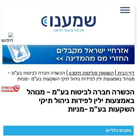
התשואה והוזלת דמי הניהול
עם מתכנן פיננסי, השאירו פרטים:
שם מלא
פורטל פיננסי חדשני
חיפוש
נייד
פעולה נדרשת
דף הבית
|
השוואת פוליסות חיסכון
|
הכשרה חברה לביטוח בע"מ –
היכן מנוהל החיסכון?
מנוהל באמצעות ילין לפידות ניהול תיקי השקעות בע"מ -מניות
הכשרה חברה לביטוח בע"מ – מנוהל
סכום חיסכון בקרן
באמצעות ילין לפידות ניהול תיקי
השקעות בע"מ -מניות
אני מאשר את תנאיי השימוש והפרטיות של האתר
מאשר כי פרטיי ישמשו לקבלת פניות והצעות שיווקיות למוצרים
נתונים כלליים
פנסיוניים\ביטוח באמצעות טלפון, מייל או SMS מאיתנו או צד שלישי