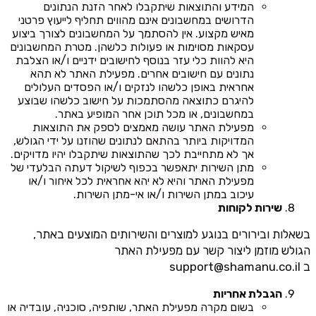
המידע והתוצאות שיתקבלו לאחר הזנת הנתונים
הדרושים במחשבונים אינם מהווים תחליף לייעוץ פרטני
מאיש מקצוע. אין להסתמך על המחשבונים לצורך ביצוע
עסקאות מסוימות או פעולות כלשהן. מטרת המחשבונים
היא להוות כלי עזר בנוסף לחישובים ידניים ו/או הצלבת
נתונים עם חישובים אחרים. מפעילת האתר לא תהא
אחראית באופן כלשהו לנזקים ו/או הפסדים העלולים
להיגרם כתוצאה מהסתמכות על חישוב כלשהו שבוצע
במחשבונים, או מכל תוכן אחר המופיע באתר.
מפעילת האתר עושה מאמצים לספק את התוצאות
המדויקות ביותר בהתאם לנתונים שהוזנו על ידי הגולש,
אך לא מתחייבת לכך שהתוצאות שיתקבלו יהיו מדויקים.
מתן השירות יתאפשר בכפוף לשיקול דעתה הבלעדי של
מפעילת האתר והיא לא יהא אחראית לכל איחור ו/או
עיכוב במתן השירות ו/או אי-מתן השירות.
שירות לקוחות
בשאלות ובירורים בנוגע למוצרים והשירותים המוצעים באתר,
הגולש מוזמן ליצור קשר עם מפעילת האתר
ב
support@shamanu.co.il
הגבלת אחריות
בשום מקרה מפעילת האתר, שותפיה, סוכניה, עובדיה או