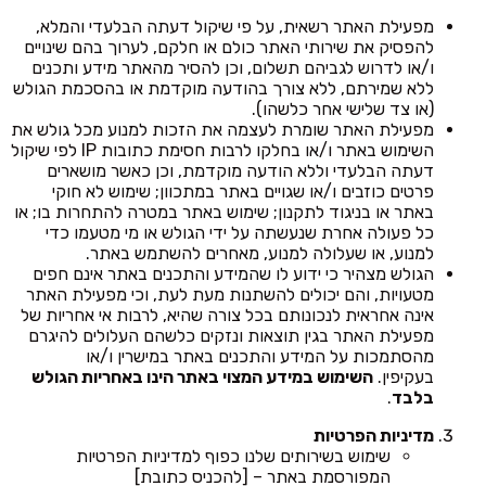
מפעילת האתר רשאית, על פי שיקול דעתה הבלעדי והמלא,
להפסיק את שירותי האתר כולם או חלקם, לערוך בהם שינויים
ו/או לדרוש לגביהם תשלום, וכן להסיר מהאתר מידע ותכנים
ללא שמירתם, ללא צורך בהודעה מוקדמת או בהסכמת הגולש
(או צד שלישי אחר כלשהו).
מפעילת האתר שומרת לעצמה את הזכות למנוע מכל גולש את
השימוש באתר ו/או בחלקו לרבות חסימת כתובות IP לפי שיקול
דעתה הבלעדי וללא הודעה מוקדמת, וכן כאשר מושארים
פרטים כוזבים ו/או שגויים באתר במתכוון; שימוש לא חוקי
באתר או בניגוד לתקנון; שימוש באתר במטרה להתחרות בו; או
כל פעולה אחרת שנעשתה על ידי הגולש או מי מטעמו כדי
למנוע, או שעלולה למנוע, מאחרים להשתמש באתר.
הגולש מצהיר כי ידוע לו שהמידע והתכנים באתר אינם חפים
מטעויות, והם יכולים להשתנות מעת לעת, וכי מפעילת האתר
אינה אחראית לנכונותם בכל צורה שהיא, לרבות אי אחריות של
מפעילת האתר בגין תוצאות ונזקים כלשהם העלולים להיגרם
מהסתמכות על המידע והתכנים באתר במישרין ו/או
בעקיפין.
השימוש במידע המצוי באתר הינו באחריות הגולש
בלבד
.
מדיניות הפרטיות
שימוש בשירותים שלנו כפוף למדיניות הפרטיות
המפורסמת באתר – [להכניס כתובת]