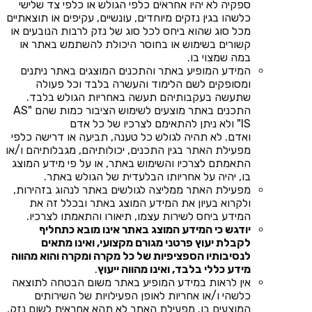
ספקיה לא יהיו אחראים כלפי הגולש או כלפי צד שלישי
כלשהו בגין נזקים מיוחדים, עונשיים, עקיפים או תוצאתיים
מכל סוג שהוא ביחס לכל סוג של נזק לרבות הנובעים או
קשורים בשימוש או בחוסר היכולת להשתמש באתר או
במה שמצוי בו.
המידע המופיע באתר והתכנים המוצגים באתר ניתנים
ומסופקים לשם הלימוד והעשרה בלבד וכל פעולה
שתעשה בעקבותיהם תעשה באחריות הגולש בלבד.
התכנים באתר מוצעים לשימוש הציבור כמות שהם "AS
IS" ולא ניתן להתאימם לצרכיו של כל אדם
ואדם. לא תהיה לגולש כל טענה, תביעה או דרישה כלפי
מפעילת האתר בגין התכנים, יכולותיהם, מגבלותיהם ו/או
התאמתם לצרכיו והשימוש באתר, או על פי מידע המוצג
בו, יהיה על אחריותו הבלעדית של הגולש באתר.
מפעילת האתר ממליצה לגולשים באתר לנהוג בזהירות,
ולקרוא בעיון את המידע המוצג באתר ובכלל זה את
המידע ביחס לשירות עצמו, תיאורו והתאמתו לצרכיו.
יודגש כי המידע המוצג באתר אינו מובא כתחליף
לקבלת יעוץ פרטני מגורם מקצועי, ואינו מתאים
לנסיבותיו הספציפיות של כל מקרה ומקרה והוא מהווה
מידע כללי בלבד, ואינו מהווה ייעוץ
.
אין לראות במידע המופיע באתר משום הבטחה לתוצאה
כלשהי ו/או אחריות לאופן הפעילויות של השירותים
המוצעים בו. מפעילת האתר לא תהא אחראית לשום נזק,