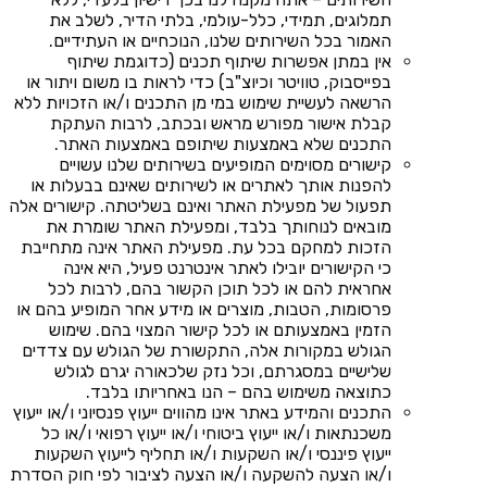
תמלוגים, תמידי, כלל-עולמי, בלתי הדיר, לשלב את
האמור בכל השירותים שלנו, הנוכחיים או העתידיים.
אין במתן אפשרות שיתוף תכנים (כדוגמת שיתוף
בפייסבוק, טוויטר וכיוצ"ב) כדי לראות בו משום ויתור או
הרשאה לעשיית שימוש במי מן התכנים ו/או הזכויות ללא
קבלת אישור מפורש מראש ובכתב, לרבות העתקת
התכנים שלא באמצעות שיתופם באמצעות האתר.
קישורים מסוימים המופיעים בשירותים שלנו עשויים
להפנות אותך לאתרים או לשירותים שאינם בבעלות או
תפעול של מפעילת האתר ואינם בשליטתה. קישורים אלה
מובאים לנוחותך בלבד, ומפעילת האתר שומרת את
הזכות למחקם בכל עת. מפעילת האתר אינה מתחייבת
כי הקישורים יובילו לאתר אינטרנט פעיל, היא אינה
אחראית להם או לכל תוכן הקשור בהם, לרבות לכל
פרסומות, הטבות, מוצרים או מידע אחר המופיע בהם או
הזמין באמצעותם או לכל קישור המצוי בהם. שימוש
הגולש במקורות אלה, התקשורת של הגולש עם צדדים
שלישיים במסגרתם, וכל נזק שלכאורה יגרם לגולש
כתוצאה משימוש בהם – הנו באחריותו בלבד.
התכנים והמידע באתר אינו מהווים ייעוץ פנסיוני ו/או ייעוץ
משכנתאות ו/או ייעוץ ביטוחי ו/או ייעוץ רפואי ו/או כל
ייעוץ פיננסי ו/או השקעות ו/או תחליף לייעוץ השקעות
ו/או הצעה להשקעה ו/או הצעה לציבור לפי חוק הסדרת