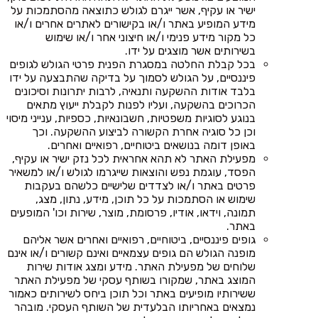
ישיר או עקיף, אשר ייגרם לגולש כתוצאה מהסתמכות על
מידע המופיע באתר ו/או בקישורים לאתרים אחרים ו/או
כל מקור מידע פנימי ו/או חיצוני אחר ו/או שימוש
בשירותים אשר מוצגים על ידו.
בכל קבלת החלטה במסגרת הפנית פרטי הגולש לגופים
פיננסיים, על הגולש לסמוך על בדיקה שהתבצעה על ידו
בלבד אודות ההשקעה ותנאיה, לרבות יתרונות וסיכונים
הכרוכים בהשקעה, ועליו לפנות לקבלת ייעוץ מתאים
בנוגע לסוגיות משפטיות, חשבונאיות, כספיות, ענייני מיסוי
וכן כל סוגיה אחרת הקשורה לביצוע ההשקעה. וכך
באופן דומה בנושאים ביטוחיים, רפואיים ואחרים.
מפעילת האתר לא תהא אחראית לכל נזק ישיר או עקיף,
הפסד, עוגמת נפש והוצאות שייגרמו לגולש ו/או למשאיר
פרטים באתר ו/או לצדדים שלישיים כלשהם בעקבות
שימוש או הסתמכות על כל תוכן, מידע, נתון, מצג,
תמונה, וידאו, אודיו, פרסומת, מוצר, שירות וכו' המופעים
באתר.
גופים פיננסיים, ביטוחיים, רפואיים ואחרים אשר אליהם
מופנה הגולש הם גופים עצמאיים ואינם קשורים ו/או אינם
שלוחים של מפעילת האתר. מידע ומצג אודות שירות
המוצג באתר, שמקורו בשותף עסקי של מפעילת האתר
ששירותיו מופיעים באתר וכל תוכן ביחס לשירותים כאמור
נמצאים באחריותו הבלעדית של השותף העסקי. מובהר