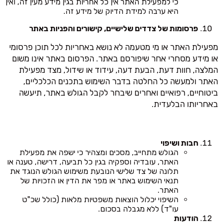
כי למפעילת האתר אין כל אחריות בגין מידע מעין זה, ואין
היא ערבה למידת הדיוק של מידע זה.
פרסומות של צדדים שלישיים, קישורים והפניות באתר
מפעילת האתר או מי מטעמה לא נושא באחריות לכל תוכן פרסומי
או מידע מסחרי אחר שיפורסם באתר. הפרסום באתר אינו משום
המלצה, חוות דעת, הבעת דעה, עידוד או שידול, מצד מפעילת
האתר ולמעשה כל החלטה בדבר השימוש בתכנים הכלכליים,
ביטוחיים, רפואיים ואחרים שיבחר לקבל הגולש באתר, תיעשה
באחריותו הבלעדית.
חבות ושיפוי
הגולש מתחייב, מסכים ומצהיר כי ישפה את מפעילת
האתר, עובדיה וספקיה בגין כל תביעה, דרישה, טענה או
תלונה של צד שלישי הנובעת משימוש הגולש הנוגד את
תנאי השימוש באתר או מפר את הדין או הזכויות של
האתר.
השיפוי יכלול הוצאות משפטיות מלאות (כולל שכ"ט
עו"ד) ללא מגבלה בסכום.
הודעות