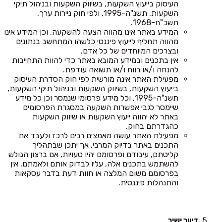
העיסוק בייעוץ השקעות, בשיווק השקעות ובניהול תיקי
השקעות, תשנ"ה-1995, ולפי חוק ניירות ערך,
תשכ"ח-1968.
המידע באתר אינו מהווה הצעה להשקעה, וכן המידע אינו
מהווה תחליף לייעוץ פיננסי כלשהו המתחשב בנתונים
ובצרכים המיוחדים של כל אדם.
אין בתכנים ובמידע המובא באתר כדי להוות התחייבות
להנחה ו/או רווח ו/או תשואה עודפת.
מפעילת האתר אינה מורשית לפי חוק הסדרת העיסוק
בייעוץ השקעות, בשיווק השקעות ובניהול תיקי השקעות,
תשנ"ה-1995, וכל מידע פרסומי שנמסר וכן כל מידע
שיימסר לגבי אפשרות השקעה במסגרת הפרסומים
באתר לא יהווה ייעוץ השקעות או שיווק השקעות
כהגדרתם בחוק.
מפעילת האתר עושה מאמצים רבים לרכז ולעבד את
התכנים באתר בדיוק המרבי, אך יתכן שבתהליך
קליטתם, עיבודם ופרסומם יהיו טעויות, אם ברצון הגולש
להשתמש בתכנים אלה, עליו לבדוק אותם ולאמתם, אין
בפרסומם משום המלצה או חוות דעת בדבר עסקאות
והתנהלות פיננסית.
דיוור ישיר