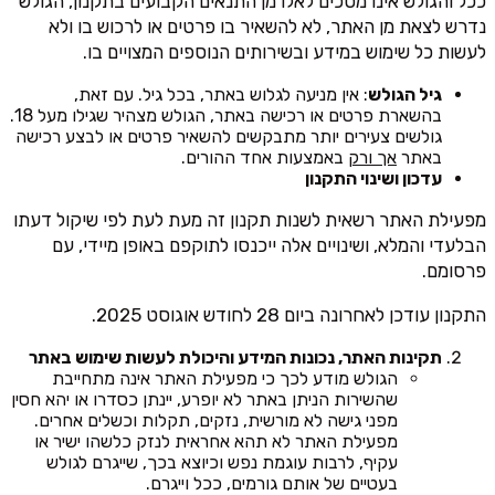
ככל והגולש אינו מסכים לאלו מן התנאים הקבועים בתקנון, הגולש
נדרש לצאת מן האתר, לא להשאיר בו פרטים או לרכוש בו ולא
לעשות כל שימוש במידע ובשירותים הנוספים המצויים בו.
גיל הגולש
: אין מניעה לגלוש באתר, בכל גיל. עם זאת,
בהשארת פרטים או רכישה באתר, הגולש מצהיר שגילו מעל 18.
גולשים צעירים יותר מתבקשים להשאיר פרטים או לבצע רכישה
באתר
אך ורק
באמצעות אחד ההורים.
עדכון ושינוי התקנון
מפעילת האתר רשאית לשנות תקנון זה מעת לעת לפי שיקול דעתו
הבלעדי והמלא, ושינויים אלה ייכנסו לתוקפם באופן מיידי, עם
פרסומם.
התקנון עודכן לאחרונה ביום 28 לחודש אוגוסט 2025.
תקינות האתר, נכונות המידע והיכולת לעשות שימוש באתר
הגולש מודע לכך כי מפעילת האתר אינה מתחייבת
שהשירות הניתן באתר לא יופרע, יינתן כסדרו או יהא חסין
מפני גישה לא מורשית, נזקים, תקלות וכשלים אחרים.
מפעילת האתר לא תהא אחראית לנזק כלשהו ישיר או
עקיף, לרבות עוגמת נפש וכיוצא בכך, שייגרם לגולש
בעטיים של אותם גורמים, ככל וייגרם.