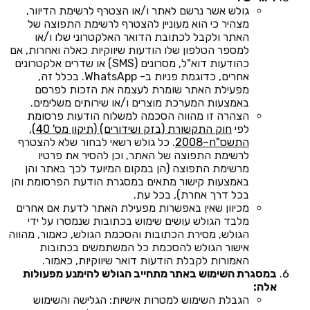
גולש אשר נרשם לאתר ו/או הצטרף לרשימת הדיוור,
מצהיר כי הוא מעוניין להצטרף לרשימת התפוצה של
האתר ולקבל לכתובת הדואר האלקטרוני שלו ו/או
למספר הטלפון שלו הודעות שיווקיות כאלה ואחרות, אם
כהודעות דוא"ל, מסרונים (SMS) או שדרים אלקטרונים
אחרים, כדוגמת פניות ב- WhatsApp. בכלל זה,
מפעילת האתר שומרת לעצמה את הזכות לפרסם
באמצעות המערכת מוצרים ו/או שירותים משלימים.
הצהרה זו מהווה הסכמה למשלוח הודעות פרסומת
לפי
חוק התקשורת (בזק ושידורים) (תיקון מס' 40),
התשס"ח–2008
. כל גולש רשאי לבחור שלא להצטרף
לרשימת התפוצה של האתר, וכן להסיר את פרטיו
מרשימת התפוצה (הן במקום המיועד לכך באתר והן
באמצעות קישור מתאים במסגרת הודעת הפרסומת והן
בכל דרך אחרת), בכל עת.
מכיוון שאין באפשרות מפעילת האתר לדעת אם אחרים
מלבד הגולש עושים שימוש בכתובות שנמסרו על ידי
הגולש, מסירת הכתובות והסכמת הגולש, כאמור, מהווה
אישור הגולש להסכמת כל המשתמשים בכתובות
האמורות לקבלת הודעות דואר שיווקיות, כאמור.
במסגרת השימוש באתר מתחייב הגולש להימנע מפעולות
אלה:
הגבלת השימוש למטרות אישיות: הגלישה והשימוש