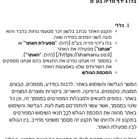
בלו ג'ירף מדיה בע"מ
כללי
תקנון האתר נכתב בלשון זכר מטעמי נוחות בלבד והוא
פונה לשני המינים במידה שווה.
בלו ג'ירף מדיה בע"מ (להלן: "
מפעילת האתר
" או
"
אנחנו
") מפעילה את האתר
[https://shamanu.co.il/] (להלן: "
האתר
").
במסמך זה אנחנו נפרט את התנאים בהם אנחנו מספקים
את השירותים שלנו באמצעות האתר.
הסכמת הגולש
המשך הגלישה והשימוש באתר, לרבות במידע, מסמכים, קבצים,
תמונות, טקסטים, גרפיקה, תיאורים, ביקורות ומוצרים המצויים
באתר, כפופים לתנאים ולמגבלות המפורטים במסמך זה, וכן כל
שינוי במסמך, אשר עשוי להתפרסם מעת לעת. הגלישה והשימוש
באתר מהווה את הסכמת הגולש ל
כל
תנאי השימוש המפורטים
בתקנון זה ולהיותו של תקנון זה מסמך משפטי מחייב, בין הגולש
לבין מפעילת האתר.