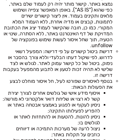
נמצא באתר. קישור מותר יהיה רק לעמוד שלם באתר,
כפי שהוא ("AS IS"), באופן המאפשר צפייה ושימוש
מלאים ותקינים בעמוד. אין ליצור קישורים ישירים
לתמונות, קבצים או מדיה אחרת, ללא העמוד המלא
המקורי. כמו כן, חובה שהקישור לעמוד יציג את הכתובת
המדויקת של דף האינטרנט באתר, ללא הסתרה, שינוי או
הטעיה, תוך שחל איסור לעשות שימוש בפונקציה של
unfollow.
דרישת ביטול קישורים על פי דרישה: המפעיל רשאי
לדרוש, לפי שיקול דעתו הבלעדי וללא צורך בהסבר או
נימוק, ביטול של כל קישור עמוק לאתר. לגולש או לצד
שלישי לא תהיה זכות לטעון או לתבוע מהמפעיל בעקבות
דרישה זו.
בנוסף לאיסורים שפורטו לעיל, חל איסור מוחלט לבצע
את הפעולות הבאות:
איסוף מידע אישי של גולשים אחרים לצורך יצירת
קשר לא רצוי או שליחת דואר אלקטרוני לא מורשה;
ניסיון לעקוף או לפגוע באמצעי אבטחה באתר או
להפריע לפעילותו התקינה;
ניסיון להונות, להטעות או להתחזות לאתר או
לגולשים בו;
ניצול לרעה של מערכות התמיכה או דיווחים
כוזבים על תקלות באתר;