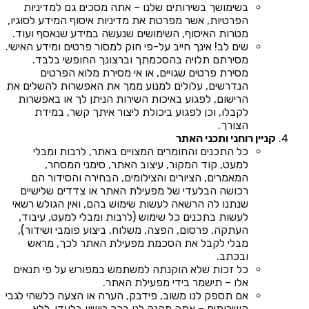
בשימושך בשירותים שלנו – אתה מסכים גם למדיניות
הפרטיות, אשר מפרטת את מדיניות איסוף המידע לסוגיו,
מטרות האיסוף, השימושים שנעשה במידע שנאסף ועוד.
שים לב! אינך חייב על-פי חוק למסור פרטים ומידע האישי.
מסירתם תלויה בהסכמתך וברצונך החופשי בלבד.
מסירת פרטים שגויים, או אי מסירת מלוא הפרטים
הנדרשים, עלולים למנוע ממך את האפשרות להשלים את
הרישום, לפגוע באיכות השירות הניתן לך או באפשרות
לקבלו, וכן לפגוע ביכולת ליצור איתך קשר, במידת
הצורך.
קניין רוחני ותכני האתר
כל התכנים והחומרים המצויים באתר, לרבות ומבלי
למעט, קוד המקור, עיצוב האתר, סימני המסחר,
המאמרים, הציורים והצילומים, הבחירה והסידור הם
רכושה הבלעדי של מפעילת האתר או צדדים שלישיים
שנתנו לה הרשאה לעשות שימוש בהם, ואין הגולש רשאי
לעשות בתכנים כל שימוש (לרבות ומבלי למעט, עיבוד,
העתקה, פרסום, הפצה, משלוח, ביצוע פומבי ושידור),
מבלי לקבל את הסכמת מפעילת האתר לכך, מראש
ובכתב.
כל זכות שלא הוקנתה למשתמש במפורש על פי תנאים
אלו – תישמר בידי מפעילת האתר.
אם תספק לנו משוב, פידבק, הערה או הצעה כלשהי לגבי
השירותים – אתה מקנה לנו בכך רישיון בלעדי, ללא