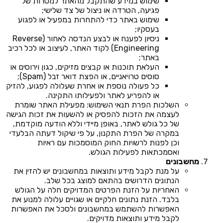
שימוש במידע שהתקבל מהאתר למטרות של
פגיעה, הטרדה או ניצול של צד שלישי;
שימוש באתר כדי להתחרות במפעיל או לפגוע
בעסקיו;
ניסיון לפענח או לבצע הנדסה לאחור (Reverse
Engineering) לקוד האתר, לעיצוב או לכל רכיב
באתר;
העלאת תוכנות או קבצים מזיקים, כגון וירוסים או
סוסים טרויאניים, או הפצת דואר זבל (Spam);
כל פעולה נוספת או אחרת שעלולה לפגוע, להזיק
או להפריע לאתר ולפעילותו התקינה.
השלכות הפרת תנאי השימוש: מפעילת האתר שומרת
לעצמה את הזכות להפסיק או להשעות את זכות הגישה
של כל גולש לאתר, באופן מיידי וללא הודעה מוקדמת,
במקרה של הפרת התקנון, על פי שיקול דעתה הבלעדי
וכן לפנות לרשויות החוק המוסמכות עם ראיות
ואסמכתאות לפעילות הגולש.
מחשבונים
על מנת לקבל מידע ותוצאות במחשבונים יש להזין את
הנתונים הדרושים בהתאם למוצג בכל שלב.
האחריות על הזנת הפרטים המדויקים חלה על הגולש
בלבד. הזנת נתונים חלקיים או שגויים עלולה למנוע את
האפשרות להשתמש במחשבונים ולסכל את האפשרות
לקבל מידע ותוצאות מדויקים.