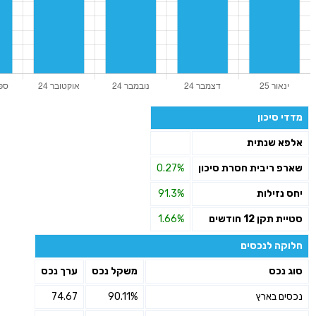
מדדי סיכון
אלפא שנתית
שארפ ריבית חסרת סיכון
0.27%
יחס נזילות
91.3%
סטיית תקן 12 חודשים
1.66%
חלוקה לנכסים
סוג נכס
משקל נכס
ערך נכס
נכסים בארץ
90.11%
74.67