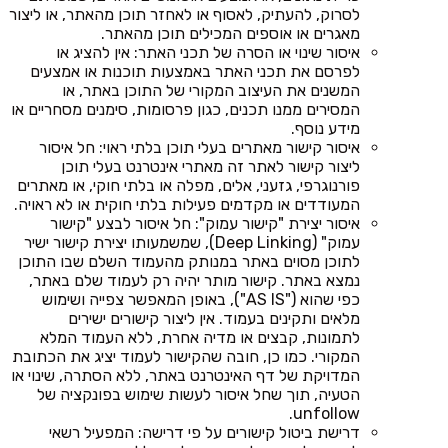
לסרוק, להעתיק, לאסוף או לאחזר תוכן מהאתר, או ליצור
מאגרים או אוספים המכילים תוכן מהאתר.
איסור שינוי או הסרה של תכני האתר: אין להציג או
לפרסם את תכני האתר באמצעות תוכנות או אמצעים
המשנים את העיצוב המקורי של התוכן באתר, או
המסירים ממנו תכנים, כגון פרסומות, סימנים מסחריים או
מידע נוסף.
איסור קישור מאתרים בעלי תוכן בלתי ראוי: חל איסור
ליצור קישור לאתר זה מאתרי אינטרנט בעלי תוכן
פורנוגרפי, גזעני, אלים, מפלה או בלתי חוקי, או מאתרים
המעודדים או מקדמים פעילות בלתי חוקית או לא ראויה.
איסור יצירת "קישור עמוק": חל איסור לבצע "קישור
עמוק" (Deep Linking), שמשמעותו יצירת קישור ישיר
לתוכן מסוים באתר במנותק מהעמוד השלם שבו התוכן
נמצא באתר. קישור מותר יהיה רק לעמוד שלם באתר,
כפי שהוא ("AS IS"), באופן המאפשר צפייה ושימוש
מלאים ותקינים בעמוד. אין ליצור קישורים ישירים
לתמונות, קבצים או מדיה אחרת, ללא העמוד המלא
המקורי. כמו כן, חובה שהקישור לעמוד יציג את הכתובת
המדויקת של דף האינטרנט באתר, ללא הסתרה, שינוי או
הטעיה, תוך שחל איסור לעשות שימוש בפונקציה של
unfollow.
דרישת ביטול קישורים על פי דרישה: המפעיל רשאי