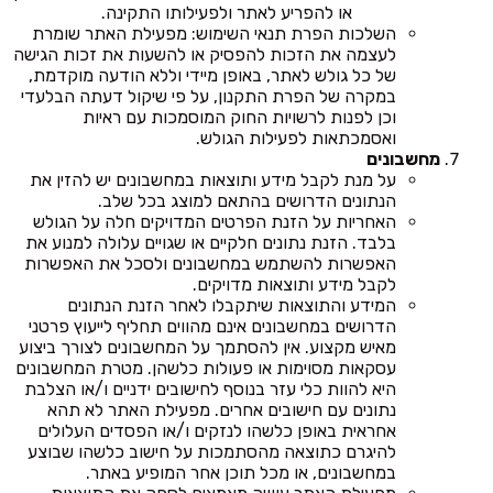
או להפריע לאתר ולפעילותו התקינה.
השלכות הפרת תנאי השימוש: מפעילת האתר שומרת
לעצמה את הזכות להפסיק או להשעות את זכות הגישה
של כל גולש לאתר, באופן מיידי וללא הודעה מוקדמת,
במקרה של הפרת התקנון, על פי שיקול דעתה הבלעדי
וכן לפנות לרשויות החוק המוסמכות עם ראיות
ואסמכתאות לפעילות הגולש.
מחשבונים
על מנת לקבל מידע ותוצאות במחשבונים יש להזין את
הנתונים הדרושים בהתאם למוצג בכל שלב.
האחריות על הזנת הפרטים המדויקים חלה על הגולש
בלבד. הזנת נתונים חלקיים או שגויים עלולה למנוע את
האפשרות להשתמש במחשבונים ולסכל את האפשרות
לקבל מידע ותוצאות מדויקים.
המידע והתוצאות שיתקבלו לאחר הזנת הנתונים
הדרושים במחשבונים אינם מהווים תחליף לייעוץ פרטני
מאיש מקצוע. אין להסתמך על המחשבונים לצורך ביצוע
עסקאות מסוימות או פעולות כלשהן. מטרת המחשבונים
היא להוות כלי עזר בנוסף לחישובים ידניים ו/או הצלבת
נתונים עם חישובים אחרים. מפעילת האתר לא תהא
אחראית באופן כלשהו לנזקים ו/או הפסדים העלולים
להיגרם כתוצאה מהסתמכות על חישוב כלשהו שבוצע
במחשבונים, או מכל תוכן אחר המופיע באתר.