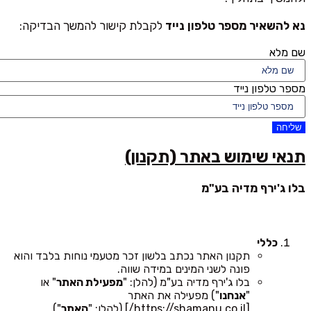
נא להשאיר מספר טלפון נייד
לקבלת קישור להמשך הבדיקה:
שם מלא
מספר טלפון נייד
שליחה
תנאי שימוש באתר (תקנון)
בלו ג'ירף מדיה בע"מ
כללי
תקנון האתר נכתב בלשון זכר מטעמי נוחות בלבד והוא
פונה לשני המינים במידה שווה.
בלו ג'ירף מדיה בע"מ (להלן: "
מפעילת האתר
" או
"
אנחנו
") מפעילה את האתר
[https://shamanu.co.il/] (להלן: "
האתר
").