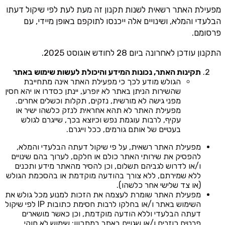
מפעילת האתר רשאית לשנות תקנון זה מעת לעת לפי שיקול דעתו
הבלעדי והמלא, ושינויים אלה ייכנסו לתוקפם באופן מיידי, עם
פרסומם.
התקנון עודכן לאחרונה ביום 28 לחודש אוגוסט 2025.
תקינות האתר, נכונות המידע והיכולת לעשות שימוש באתר
הגולש מודע לכך כי מפעילת האתר אינה מתחייבת
שהשירות הניתן באתר לא יופרע, יינתן כסדרו או יהא חסין
מפני גישה לא מורשית, נזקים, תקלות וכשלים אחרים.
מפעילת האתר לא תהא אחראית לנזק כלשהו ישיר או
עקיף, לרבות עוגמת נפש וכיוצא בכך, שייגרם לגולש
בעטיים של אותם גורמים, ככל וייגרם.
מפעילת האתר רשאית, על פי שיקול דעתה הבלעדי והמלא,
להפסיק את שירותי האתר כולם או חלקם, לערוך בהם שינויים
ו/או לדרוש לגביהם תשלום, וכן להסיר מהאתר מידע ותכנים
ללא שמירתם, ללא צורך בהודעה מוקדמת או בהסכמת הגולש
(או צד שלישי אחר כלשהו).
מפעילת האתר שומרת לעצמה את הזכות למנוע מכל גולש את
השימוש באתר ו/או בחלקו לרבות חסימת כתובות IP לפי שיקול
דעתה הבלעדי וללא הודעה מוקדמת, וכן כאשר מושארים
פרטים כוזבים ו/או שגויים באתר במתכוון; שימוש לא חוקי