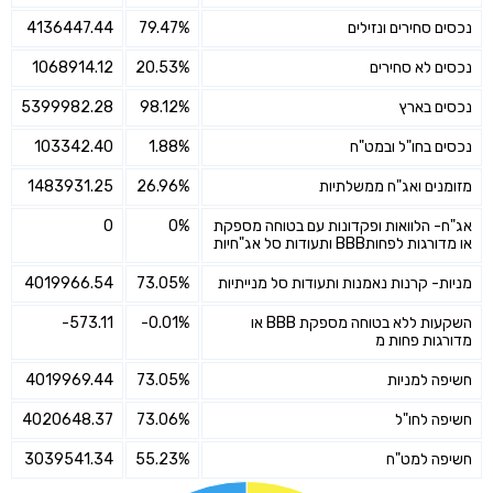
נכסים סחירים ונזילים
79.47%
4136447.44
נכסים לא סחירים
20.53%
1068914.12
נכסים בארץ
98.12%
5399982.28
נכסים בחו"ל ובמט"ח
1.88%
103342.40
מזומנים ואג"ח ממשלתיות
26.96%
1483931.25
אג"ח- הלוואות ופקדונות עם בטוחה מספקת
0%
0
או מדורגות לפחותBBB ותעודות סל אג"חיות
מניות- קרנות נאמנות ותעודות סל מנייתיות
73.05%
4019966.54
השקעות ללא בטוחה מספקת BBB או
-0.01%
-573.11
מדורגות פחות מ
חשיפה למניות
73.05%
4019969.44
חשיפה לחו"ל
73.06%
4020648.37
חשיפה למט"ח
55.23%
3039541.34