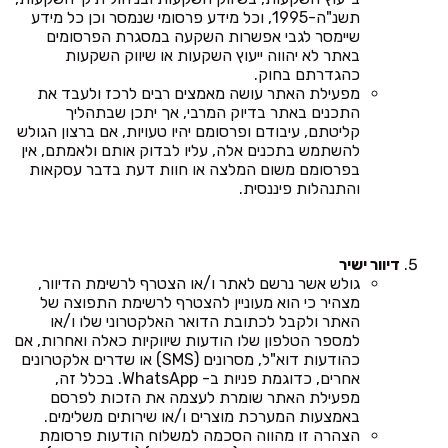
תשנ"ה-1995, וכל מידע פרסומי שנמסר וכן כל מידע
שיימסר לגבי אפשרות השקעה במסגרת הפרסומים
באתר לא יהווה ייעוץ השקעות או שיווק השקעות
כהגדרתם בחוק.
מפעילת האתר עושה מאמצים רבים לרכז ולעבד את
התכנים באתר בדיוק המרבי, אך יתכן שבתהליך
קליטתם, עיבודם ופרסומם יהיו טעויות, אם ברצון הגולש
להשתמש בתכנים אלה, עליו לבדוק אותם ולאמתם, אין
בפרסומם משום המלצה או חוות דעת בדבר עסקאות
והתנהלות פיננסית.
דיוור ישיר
גולש אשר נרשם לאתר ו/או הצטרף לרשימת הדיוור,
מצהיר כי הוא מעוניין להצטרף לרשימת התפוצה של
האתר ולקבל לכתובת הדואר האלקטרוני שלו ו/או
למספר הטלפון שלו הודעות שיווקיות כאלה ואחרות, אם
כהודעות דוא"ל, מסרונים (SMS) או שדרים אלקטרונים
אחרים, כדוגמת פניות ב- WhatsApp. בכלל זה,
מפעילת האתר שומרת לעצמה את הזכות לפרסם
באמצעות המערכת מוצרים ו/או שירותים משלימים.
הצהרה זו מהווה הסכמה למשלוח הודעות פרסומת