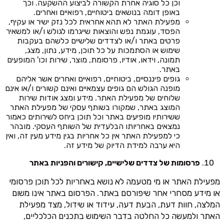
וכן כל סוגיה אחרת הקשורה לביצוע ההשקעה. וכך
באופן דומה בנושאים ביטוחיים, רפואיים ואחרים.
מפעילת האתר לא תהא אחראית לכל נזק ישיר או עקיף,
הפסד, עוגמת נפש והוצאות שייגרמו לגולש ו/או למשאיר
פרטים באתר ו/או לצדדים שלישיים כלשהם בעקבות
שימוש או הסתמכות על כל תוכן, מידע, נתון, מצג,
תמונה, וידאו, אודיו, פרסומת, מוצר, שירות וכו' המופעים
באתר.
גופים פיננסיים, ביטוחיים, רפואיים ואחרים אשר אליהם
מופנה הגולש הם גופים עצמאיים ואינם קשורים ו/או אינם
שלוחים של מפעילת האתר. מידע ומצג אודות שירות
המוצג באתר, שמקורו בשותף עסקי של מפעילת האתר
ששירותיו מופיעים באתר וכל תוכן ביחס לשירותים כאמור
נמצאים באחריותו הבלעדית של השותף העסקי. מובהר
כי למפעילת האתר אין כל אחריות בגין מידע מעין זה, ואין
היא ערבה למידת הדיוק של מידע זה.
פרסומות של צדדים שלישיים, קישורים והפניות באתר
מפעילת האתר או מי מטעמה לא נושא באחריות לכל תוכן פרסומי
או מידע מסחרי אחר שיפורסם באתר. הפרסום באתר אינו משום
המלצה, חוות דעת, הבעת דעה, עידוד או שידול, מצד מפעילת
האתר ולמעשה כל החלטה בדבר השימוש בתכנים הכלכליים,