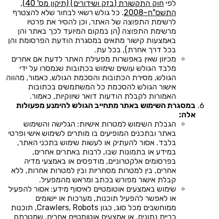
לפי
חוק התקשורת (בזק ושידורים) (תיקון מס' 40),
התשס"ח–2008
. כל גולש רשאי לבחור שלא להצטרף
לרשימת התפוצה של האתר, וכן להסיר את פרטיו
מרשימת התפוצה (הן במקום המיועד לכך באתר והן
באמצעות קישור מתאים במסגרת הודעת הפרסומת והן
בכל דרך אחרת), בכל עת.
מכיוון שאין באפשרות מפעילת האתר לדעת אם אחרים
מלבד הגולש עושים שימוש בכתובות שנמסרו על ידי
הגולש, מסירת הכתובות והסכמת הגולש, כאמור, מהווה
אישור הגולש להסכמת כל המשתמשים בכתובות
האמורות לקבלת הודעות דואר שיווקיות, כאמור.
במסגרת השימוש באתר מתחייב הגולש להימנע מפעולות
אלה:
הגבלת השימוש למטרות אישיות: הגלישה והשימוש
באתר ובתכנים המופיעים בו מותרים לשימוש אישי ופרטי
בלבד. אסור להעתיק או לעשות שימוש בתכני האתר,
במידע או בתמונות שבו, לרבות באתרים אחרים,
בפרסומים אלקטרוניים, מודפסים או באמצעי מדיה
אחרים, בין למטרות מסחריות ובין למטרות אחרות, ללא
קבלת אישור מפורש בכתב ומראש מהמפעיל.
שימוש באמצעים אוטומטיים לאיסוף מידע: אסור להפעיל
או לאפשר להפעיל תוכנות, מערכות או יישומים
ממוחשבים מכל סוג, כגון Crawlers, Robots, תוכנות
כריית נתונים, או אמצעים אוטומטיים אחרים, שמטרתם