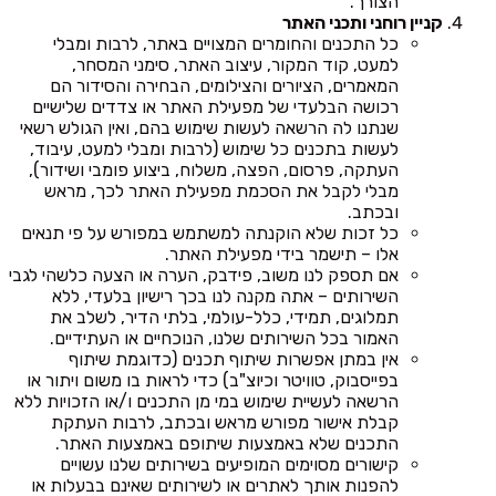
הצורך.
קניין רוחני ותכני האתר
כל התכנים והחומרים המצויים באתר, לרבות ומבלי
למעט, קוד המקור, עיצוב האתר, סימני המסחר,
המאמרים, הציורים והצילומים, הבחירה והסידור הם
רכושה הבלעדי של מפעילת האתר או צדדים שלישיים
שנתנו לה הרשאה לעשות שימוש בהם, ואין הגולש רשאי
לעשות בתכנים כל שימוש (לרבות ומבלי למעט, עיבוד,
העתקה, פרסום, הפצה, משלוח, ביצוע פומבי ושידור),
מבלי לקבל את הסכמת מפעילת האתר לכך, מראש
ובכתב.
כל זכות שלא הוקנתה למשתמש במפורש על פי תנאים
אלו – תישמר בידי מפעילת האתר.
אם תספק לנו משוב, פידבק, הערה או הצעה כלשהי לגבי
השירותים – אתה מקנה לנו בכך רישיון בלעדי, ללא
תמלוגים, תמידי, כלל-עולמי, בלתי הדיר, לשלב את
האמור בכל השירותים שלנו, הנוכחיים או העתידיים.
אין במתן אפשרות שיתוף תכנים (כדוגמת שיתוף
בפייסבוק, טוויטר וכיוצ"ב) כדי לראות בו משום ויתור או
הרשאה לעשיית שימוש במי מן התכנים ו/או הזכויות ללא
קבלת אישור מפורש מראש ובכתב, לרבות העתקת
התכנים שלא באמצעות שיתופם באמצעות האתר.
קישורים מסוימים המופיעים בשירותים שלנו עשויים
להפנות אותך לאתרים או לשירותים שאינם בבעלות או