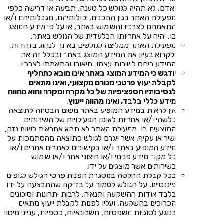
ואדם. לא תהיה לגולש כל טענה, תביעה או דרישה כלפי
מפעילת האתר בגין התכנים, יכולותיהם, מגבלותיהם ו/או
התאמתם לצרכיו והשימוש באתר, או על פי מידע המוצג
בו, יהיה על אחריותו הבלעדית של הגולש באתר.
מפעילת האתר ממליצה לגולשים באתר לנהוג בזהירות,
ולקרוא בעיון את המידע המוצג באתר ובכלל זה את
המידע ביחס לשירות עצמו, תיאורו והתאמתו לצרכיו.
יודגש כי המידע המוצג באתר אינו מובא כתחליף
לקבלת יעוץ פרטני מגורם מקצועי, ואינו מתאים
לנסיבותיו הספציפיות של כל מקרה ומקרה והוא מהווה
מידע כללי בלבד, ואינו מהווה ייעוץ
.
אין לראות במידע המופיע באתר משום הבטחה לתוצאה
כלשהי ו/או אחריות לאופן הפעילויות של השירותים
המוצעים בו. מפעילת האתר לא תהא אחראית לשום נזק,
ישיר או עקיף, אשר ייגרם לגולש כתוצאה מהסתמכות על
מידע המופיע באתר ו/או בקישורים לאתרים אחרים ו/או
כל מקור מידע פנימי ו/או חיצוני אחר ו/או שימוש
בשירותים אשר מוצגים על ידו.
בכל קבלת החלטה במסגרת הפנית פרטי הגולש לגופים
פיננסיים, על הגולש לסמוך על בדיקה שהתבצעה על ידו
בלבד אודות ההשקעה ותנאיה, לרבות יתרונות וסיכונים
הכרוכים בהשקעה, ועליו לפנות לקבלת ייעוץ מתאים
בנוגע לסוגיות משפטיות, חשבונאיות, כספיות, ענייני מיסוי