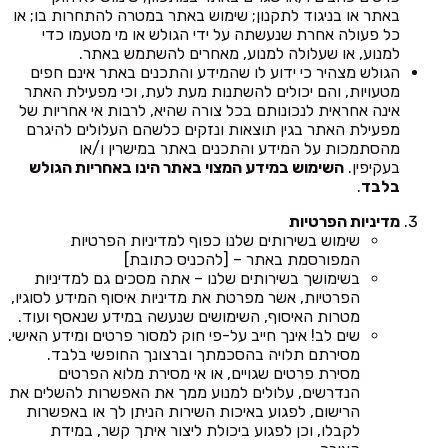
באתר או בניגוד לתקנון; שימוש באתר במטרה להתחרות בו; או
כל פעולה אחרת שנעשתה על ידי הגולש או מי מטעמו כדי
למנוע, או שעלולה למנוע, מאחרים להשתמש באתר.
הגולש מצהיר כי ידוע לו שהמידע והתכנים באתר אינם חפים
מטעויות, והם יכולים להשתנות מעת לעת, וכי מפעילת האתר
אינה אחראית לנכונותם בכל צורה שהיא, לרבות אי אחריות של
מפעילת האתר בגין תוצאות ונזקים כלשהם העלולים להיגרם
מהסתמכות על המידע והתכנים באתר במישרין ו/או
בעקיפין.
השימוש במידע המצוי באתר הינו באחריות הגולש
בלבד
.
מדיניות הפרטיות
שימוש בשירותים שלנו כפוף למדיניות הפרטיות
המפורסמת באתר – [להכניס כתובת]
בשימושך בשירותים שלנו – אתה מסכים גם למדיניות
הפרטיות, אשר מפרטת את מדיניות איסוף המידע לסוגיו,
מטרות האיסוף, השימושים שנעשה במידע שנאסף ועוד.
שים לב! אינך חייב על-פי חוק למסור פרטים ומידע האישי.
מסירתם תלויה בהסכמתך וברצונך החופשי בלבד.
מסירת פרטים שגויים, או אי מסירת מלוא הפרטים
הנדרשים, עלולים למנוע ממך את האפשרות להשלים את
הרישום, לפגוע באיכות השירות הניתן לך או באפשרות
לקבלו, וכן לפגוע ביכולת ליצור איתך קשר, במידת