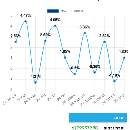
יתרות
יתרת נכסים
67999379.88