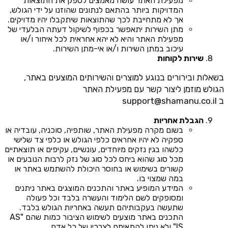
מפעילת האתר עושה מאמצים לספק את התוצאות
המדויקות ביותר בהתאם לנתונים שהוזנו על ידי הגולש,
אך לא מתחייבת לכך שהתוצאות שיתקבלו יהיו מדויקים.
מתן השירות יתאפשר בכפוף לשיקול דעתה הבלעדי של
מפעילת האתר והיא לא יהא אחראית לכל איחור ו/או
עיכוב במתן השירות ו/או אי-מתן השירות.
שירות לקוחות
בשאלות ובירורים בנוגע למוצרים והשירותים המוצעים באתר,
הגולש מוזמן ליצור קשר עם מפעילת האתר
ב
support@shamanu.co.il
הגבלת אחריות
בשום מקרה מפעילת האתר, שותפיה, סוכניה, עובדיה או
ספקיה לא יהיו אחראים כלפי הגולש או כלפי צד שלישי
כלשהו בגין נזקים מיוחדים, עונשיים, עקיפים או תוצאתיים
מכל סוג שהוא ביחס לכל סוג של נזק לרבות הנובעים או
קשורים בשימוש או בחוסר היכולת להשתמש באתר או
במה שמצוי בו.
המידע המופיע באתר והתכנים המוצגים באתר ניתנים
ומסופקים לשם הלימוד והעשרה בלבד וכל פעולה
שתעשה בעקבותיהם תעשה באחריות הגולש בלבד.
התכנים באתר מוצעים לשימוש הציבור כמות שהם "AS
IS" ולא ניתן להתאימם לצרכיו של כל אדם