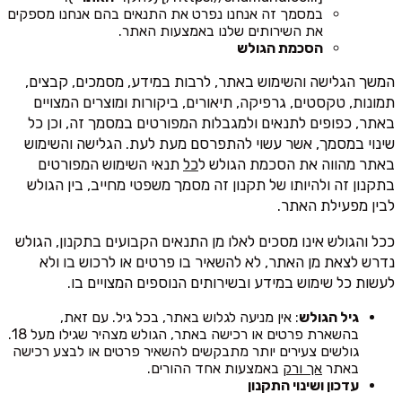
במסמך זה אנחנו נפרט את התנאים בהם אנחנו מספקים
את השירותים שלנו באמצעות האתר.
הסכמת הגולש
המשך הגלישה והשימוש באתר, לרבות במידע, מסמכים, קבצים,
תמונות, טקסטים, גרפיקה, תיאורים, ביקורות ומוצרים המצויים
באתר, כפופים לתנאים ולמגבלות המפורטים במסמך זה, וכן כל
שינוי במסמך, אשר עשוי להתפרסם מעת לעת. הגלישה והשימוש
באתר מהווה את הסכמת הגולש ל
כל
תנאי השימוש המפורטים
בתקנון זה ולהיותו של תקנון זה מסמך משפטי מחייב, בין הגולש
לבין מפעילת האתר.
ככל והגולש אינו מסכים לאלו מן התנאים הקבועים בתקנון, הגולש
נדרש לצאת מן האתר, לא להשאיר בו פרטים או לרכוש בו ולא
לעשות כל שימוש במידע ובשירותים הנוספים המצויים בו.
גיל הגולש
: אין מניעה לגלוש באתר, בכל גיל. עם זאת,
בהשארת פרטים או רכישה באתר, הגולש מצהיר שגילו מעל 18.
גולשים צעירים יותר מתבקשים להשאיר פרטים או לבצע רכישה
באתר
אך ורק
באמצעות אחד ההורים.
עדכון ושינוי התקנון