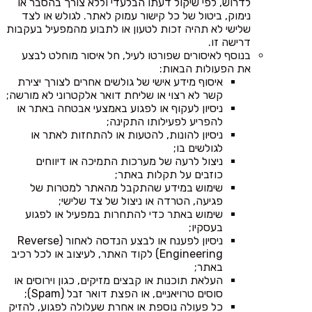
לדרוש, לפי שיקול דעתו הבלעדי וללא צורך בהסבר או
נימוק, ביטול של כל קישור עמוק לאתר. לגולש או לצד
שלישי לא תהיה זכות לטעון או לתבוע מהמפעיל בעקבות
דרישה זו.
בנוסף לאיסורים שפורטו לעיל, חל איסור מוחלט לבצע
את הפעולות הבאות:
איסוף מידע אישי של גולשים אחרים לצורך יצירת
קשר לא רצוי או שליחת דואר אלקטרוני לא מורשה;
ניסיון לעקוף או לפגוע באמצעי אבטחה באתר או
להפריע לפעילותו התקינה;
ניסיון להונות, להטעות או להתחזות לאתר או
לגולשים בו;
ניצול לרעה של מערכות התמיכה או דיווחים
כוזבים על תקלות באתר;
שימוש במידע שהתקבל מהאתר למטרות של
פגיעה, הטרדה או ניצול של צד שלישי;
שימוש באתר כדי להתחרות במפעיל או לפגוע
בעסקיו;
ניסיון לפענח או לבצע הנדסה לאחור (Reverse
Engineering) לקוד האתר, לעיצוב או לכל רכיב
באתר;
העלאת תוכנות או קבצים מזיקים, כגון וירוסים או
סוסים טרויאניים, או הפצת דואר זבל (Spam);
כל פעולה נוספת או אחרת שעלולה לפגוע, להזיק