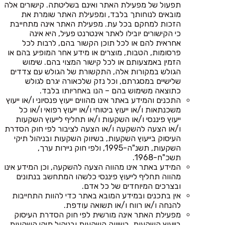
תפעול של מפעילת האתר ואינם בשליטתה. קישורים אלה
מובאים לנוחותך בלבד, ומפעילת האתר שומרת את
הזכות למחקם בכל עת. מפעילת האתר אינה מתחייבת
כי הקישורים יובילו לאתר אינטרנט פעיל, היא אינה
אחראית להם או לכל תוכן הקשור בהם, לרבות לכל
פרסומות, הטבות, מוצרים או מידע אחר המופיע בהם או
הזמין באמצעותם או לכל קישור המצוי בהם. שימוש
הגולש במקורות אלה, התקשורת של הגולש עם צדדים
שלישיים במסגרתם, וכל נזק שלכאורה יגרם לגולש
כתוצאה משימוש בהם – הנו באחריותו בלבד.
התכנים והמידע באתר אינו מהווים ייעוץ פנסיוני ו/או ייעוץ
משכנתאות ו/או ייעוץ ביטוחי ו/או ייעוץ רפואי ו/או כל
ייעוץ פיננסי ו/או השקעות ו/או תחליף לייעוץ השקעות
ו/או הצעה להשקעה ו/או הצעה לציבור לפי חוק הסדרת
העיסוק בייעוץ השקעות, בשיווק השקעות ובניהול תיקי
השקעות, תשנ"ה-1995, ולפי חוק ניירות ערך,
תשכ"ח-1968.
המידע באתר אינו מהווה הצעה להשקעה, וכן המידע אינו
מהווה תחליף לייעוץ פיננסי כלשהו המתחשב בנתונים
ובצרכים המיוחדים של כל אדם.
אין בתכנים ובמידע המובא באתר כדי להוות התחייבות
להנחה ו/או רווח ו/או תשואה עודפת.
מפעילת האתר אינה מורשית לפי חוק הסדרת העיסוק
בייעוץ השקעות, בשיווק השקעות ובניהול תיקי השקעות,