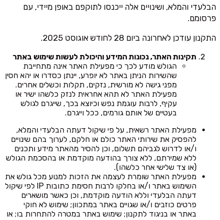
הבלעדי והמלא, ושינויים אלה ייכנסו לתוקפם באופן מיידי, עם
פרסומם.
התקנון עודכן לאחרונה ביום 28 לחודש אוגוסט 2025.
תקינות האתר, נכונות המידע והיכולת לעשות שימוש באתר
הגולש מודע לכך כי מפעילת האתר אינה מתחייבת
שהשירות הניתן באתר לא יופרע, יינתן כסדרו או יהא חסין
מפני גישה לא מורשית, נזקים, תקלות וכשלים אחרים.
מפעילת האתר לא תהא אחראית לנזק כלשהו ישיר או
עקיף, לרבות עוגמת נפש וכיוצא בכך, שייגרם לגולש
בעטיים של אותם גורמים, ככל וייגרם.
מפעילת האתר רשאית, על פי שיקול דעתה הבלעדי והמלא,
להפסיק את שירותי האתר כולם או חלקם, לערוך בהם שינויים
ו/או לדרוש לגביהם תשלום, וכן להסיר מהאתר מידע ותכנים
ללא שמירתם, ללא צורך בהודעה מוקדמת או בהסכמת הגולש
(או צד שלישי אחר כלשהו).
מפעילת האתר שומרת לעצמה את הזכות למנוע מכל גולש את
השימוש באתר ו/או בחלקו לרבות חסימת כתובות IP לפי שיקול
דעתה הבלעדי וללא הודעה מוקדמת, וכן כאשר מושארים
פרטים כוזבים ו/או שגויים באתר במתכוון; שימוש לא חוקי
באתר או בניגוד לתקנון; שימוש באתר במטרה להתחרות בו; או