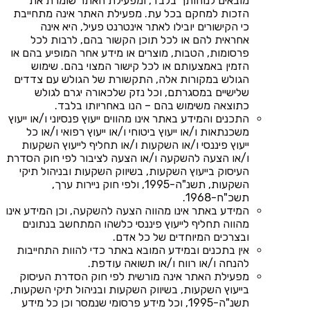
מובאים לנוחותך בלבד, ומפעילת האתר שומרת את
הזכות למחקם בכל עת. מפעילת האתר אינה מתחייבת
כי הקישורים יובילו לאתר אינטרנט פעיל, היא אינה
אחראית להם או לכל תוכן הקשור בהם, לרבות לכל
פרסומות, הטבות, מוצרים או מידע אחר המופיע בהם או
הזמין באמצעותם או לכל קישור המצוי בהם. שימוש
הגולש במקורות אלה, התקשורת של הגולש עם צדדים
שלישיים במסגרתם, וכל נזק שלכאורה יגרם לגולש
כתוצאה משימוש בהם – הנו באחריותו בלבד.
התכנים והמידע באתר אינו מהווים ייעוץ פנסיוני ו/או ייעוץ
משכנתאות ו/או ייעוץ ביטוחי ו/או ייעוץ רפואי ו/או כל
ייעוץ פיננסי ו/או השקעות ו/או תחליף לייעוץ השקעות
ו/או הצעה להשקעה ו/או הצעה לציבור לפי חוק הסדרת
העיסוק בייעוץ השקעות, בשיווק השקעות ובניהול תיקי
השקעות, תשנ"ה-1995, ולפי חוק ניירות ערך,
תשכ"ח-1968.
המידע באתר אינו מהווה הצעה להשקעה, וכן המידע אינו
מהווה תחליף לייעוץ פיננסי כלשהו המתחשב בנתונים
ובצרכים המיוחדים של כל אדם.
אין בתכנים ובמידע המובא באתר כדי להוות התחייבות
להנחה ו/או רווח ו/או תשואה עודפת.
מפעילת האתר אינה מורשית לפי חוק הסדרת העיסוק
בייעוץ השקעות, בשיווק השקעות ובניהול תיקי השקעות,
תשנ"ה-1995, וכל מידע פרסומי שנמסר וכן כל מידע