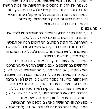
השלכות הפרת תנאי השימוש: מפעילת האתר שומרת
לעצמה את הזכות להפסיק או להשעות את זכות הגישה
של כל גולש לאתר, באופן מיידי וללא הודעה מוקדמת,
במקרה של הפרת התקנון, על פי שיקול דעתה הבלעדי
וכן לפנות לרשויות החוק המוסמכות עם ראיות
ואסמכתאות לפעילות הגולש.
מחשבונים
על מנת לקבל מידע ותוצאות במחשבונים יש להזין את
הנתונים הדרושים בהתאם למוצג בכל שלב.
האחריות על הזנת הפרטים המדויקים חלה על הגולש
בלבד. הזנת נתונים חלקיים או שגויים עלולה למנוע את
האפשרות להשתמש במחשבונים ולסכל את האפשרות
לקבל מידע ותוצאות מדויקים.
המידע והתוצאות שיתקבלו לאחר הזנת הנתונים
הדרושים במחשבונים אינם מהווים תחליף לייעוץ פרטני
מאיש מקצוע. אין להסתמך על המחשבונים לצורך ביצוע
עסקאות מסוימות או פעולות כלשהן. מטרת המחשבונים
היא להוות כלי עזר בנוסף לחישובים ידניים ו/או הצלבת
נתונים עם חישובים אחרים. מפעילת האתר לא תהא
אחראית באופן כלשהו לנזקים ו/או הפסדים העלולים
להיגרם כתוצאה מהסתמכות על חישוב כלשהו שבוצע
במחשבונים, או מכל תוכן אחר המופיע באתר.
מפעילת האתר עושה מאמצים לספק את התוצאות
המדויקות ביותר בהתאם לנתונים שהוזנו על ידי הגולש,