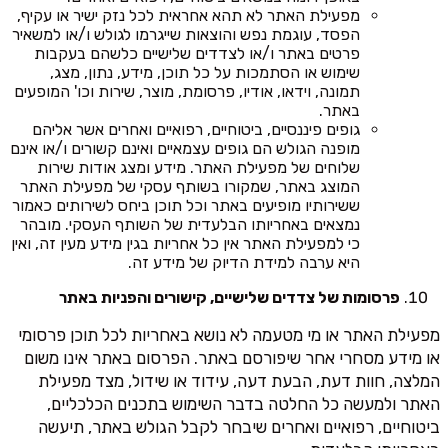
מפעילת האתר לא תהא אחראית לכל נזק ישיר או עקיף,
הפסד, עוגמת נפש והוצאות שייגרמו לגולש ו/או למשאיר
פרטים באתר ו/או לצדדים שלישיים כלשהם בעקבות
שימוש או הסתמכות על כל תוכן, מידע, נתון, מצג,
תמונה, וידאו, אודיו, פרסומת, מוצר, שירות וכו' המופעים
באתר.
גופים פיננסיים, ביטוחיים, רפואיים ואחרים אשר אליהם
מופנה הגולש הם גופים עצמאיים ואינם קשורים ו/או אינם
שלוחים של מפעילת האתר. מידע ומצג אודות שירות
המוצג באתר, שמקורו בשותף עסקי של מפעילת האתר
ששירותיו מופיעים באתר וכל תוכן ביחס לשירותים כאמור
נמצאים באחריותו הבלעדית של השותף העסקי. מובהר
כי למפעילת האתר אין כל אחריות בגין מידע מעין זה, ואין
היא ערבה למידת הדיוק של מידע זה.
פרסומות של צדדים שלישיים, קישורים והפניות באתר
מפעילת האתר או מי מטעמה לא נושא באחריות לכל תוכן פרסומי
או מידע מסחרי אחר שיפורסם באתר. הפרסום באתר אינו משום
המלצה, חוות דעת, הבעת דעה, עידוד או שידול, מצד מפעילת
האתר ולמעשה כל החלטה בדבר השימוש בתכנים הכלכליים,
ביטוחיים, רפואיים ואחרים שיבחר לקבל הגולש באתר, תיעשה