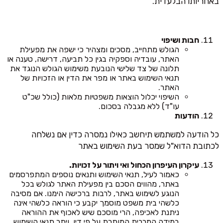
באחריותו הבלעדית.
חבות ושיפוי
הגולש מתחייב, מסכים ומצהיר כי ישפה את מפעילת
האתר, עובדיה וספקיה בגין כל תביעה, דרישה, טענה או
תלונה של צד שלישי הנובעת משימוש הגולש הנוגד את
תנאי השימוש באתר או מפר את הדין או הזכויות של
האתר.
השיפוי יכלול הוצאות משפטיות מלאות (כולל שכ"ט
עו"ד) ללא מגבלה בסכום.
הודעות
כל הודעה למשתמש תיחשב כאילו נמסרה כדין אם נשלחה
לכתובת הדוא"ל שמסר בעת השימוש באתר
עיקרון העיפרון הכחול ואי ויתור על זכויות.
כאמור לעיל, תנאי השימוש ותנאים נוספים המתפרסמים
באתר, מהווים הסכם בין מפעילת האתר לגולש בכל
הנוגע לשימוש באתר, לרבות ברכישה הימנו. אם מסיבה
כלשהי בית משפט מוסמך יקבע כי הוראה כלשהי אינה
ניתנת לאכיפה, הרי מוסכם שיש לאכוף את ההוראה
במידה המרבית המותרת על פי דין, ויתר תנאי השימוש