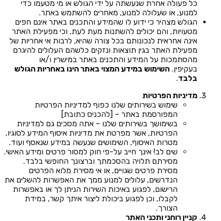
כל פעולה אחרת שנעשתה על ידי הגולש או מי מטעמו כדי
למנוע, או שעלולה למנוע, מאחרים להשתמש באתר.
הגולש מצהיר כי ידוע לו שהמידע והתכנים באתר אינם חפים
מטעויות, והם יכולים להשתנות מעת לעת, וכי מפעילת האתר
אינה אחראית לנכונותם בכל צורה שהיא, לרבות אי אחריות של
מפעילת האתר בגין תוצאות ונזקים כלשהם העלולים להיגרם
מהסתמכות על המידע והתכנים באתר במישרין ו/או
בעקיפין.
השימוש במידע המצוי באתר הינו באחריות הגולש
בלבד
.
מדיניות הפרטיות
שימוש בשירותים שלנו כפוף למדיניות הפרטיות
המפורסמת באתר – [להכניס כתובת]
בשימושך בשירותים שלנו – אתה מסכים גם למדיניות
הפרטיות, אשר מפרטת את מדיניות איסוף המידע לסוגיו,
מטרות האיסוף, השימושים שנעשה במידע שנאסף ועוד.
שים לב! אינך חייב על-פי חוק למסור פרטים ומידע האישי.
מסירתם תלויה בהסכמתך וברצונך החופשי בלבד.
מסירת פרטים שגויים, או אי מסירת מלוא הפרטים
הנדרשים, עלולים למנוע ממך את האפשרות להשלים את
הרישום, לפגוע באיכות השירות הניתן לך או באפשרות
לקבלו, וכן לפגוע ביכולת ליצור איתך קשר, במידת
הצורך.
קניין רוחני ותכני האתר