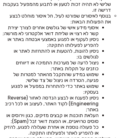
שלישי לא תהיה זכות לטעון או לתבוע מהמפעיל בעקבות
דרישה זו.
בנוסף לאיסורים שפורטו לעיל, חל איסור מוחלט לבצע
את הפעולות הבאות:
איסוף מידע אישי של גולשים אחרים לצורך יצירת
קשר לא רצוי או שליחת דואר אלקטרוני לא מורשה;
ניסיון לעקוף או לפגוע באמצעי אבטחה באתר או
להפריע לפעילותו התקינה;
ניסיון להונות, להטעות או להתחזות לאתר או
לגולשים בו;
ניצול לרעה של מערכות התמיכה או דיווחים
כוזבים על תקלות באתר;
שימוש במידע שהתקבל מהאתר למטרות של
פגיעה, הטרדה או ניצול של צד שלישי;
שימוש באתר כדי להתחרות במפעיל או לפגוע
בעסקיו;
ניסיון לפענח או לבצע הנדסה לאחור (Reverse
Engineering) לקוד האתר, לעיצוב או לכל רכיב
באתר;
העלאת תוכנות או קבצים מזיקים, כגון וירוסים או
סוסים טרויאניים, או הפצת דואר זבל (Spam);
כל פעולה נוספת או אחרת שעלולה לפגוע, להזיק
או להפריע לאתר ולפעילותו התקינה.