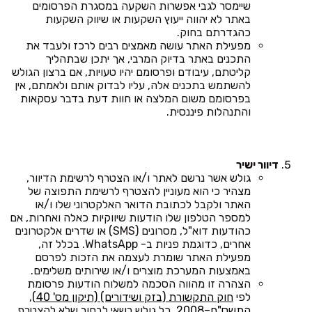
שיימסר לגבי אפשרות השקעה במסגרת הפרסומים
באתר לא יהווה ייעוץ השקעות או שיווק השקעות
כהגדרתם בחוק.
מפעילת האתר עושה מאמצים רבים לרכז ולעבד את
התכנים באתר בדיוק המרבי, אך יתכן שבתהליך
קליטתם, עיבודם ופרסומם יהיו טעויות, אם ברצון הגולש
להשתמש בתכנים אלה, עליו לבדוק אותם ולאמתם, אין
בפרסומם משום המלצה או חוות דעת בדבר עסקאות
והתנהלות פיננסית.
דיוור ישיר
גולש אשר נרשם לאתר ו/או הצטרף לרשימת הדיוור,
מצהיר כי הוא מעוניין להצטרף לרשימת התפוצה של
האתר ולקבל לכתובת הדואר האלקטרוני שלו ו/או
למספר הטלפון שלו הודעות שיווקיות כאלה ואחרות, אם
כהודעות דוא"ל, מסרונים (SMS) או שדרים אלקטרונים
אחרים, כדוגמת פניות ב- WhatsApp. בכלל זה,
מפעילת האתר שומרת לעצמה את הזכות לפרסם
באמצעות המערכת מוצרים ו/או שירותים משלימים.
הצהרה זו מהווה הסכמה למשלוח הודעות פרסומת
לפי
חוק התקשורת (בזק ושידורים) (תיקון מס' 40),
התשס"ח–2008
. כל גולש רשאי לבחור שלא להצטרף