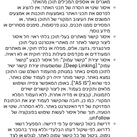
מאגרים או אוספים המכילים תוכן מהאתר.
איסור שינוי או הסרה של תכני האתר: אין להציג או
לפרסם את תכני האתר באמצעות תוכנות או אמצעים
המשנים את העיצוב המקורי של התוכן באתר, או
המסירים ממנו תכנים, כגון פרסומות, סימנים מסחריים או
מידע נוסף.
איסור קישור מאתרים בעלי תוכן בלתי ראוי: חל איסור
ליצור קישור לאתר זה מאתרי אינטרנט בעלי תוכן
פורנוגרפי, גזעני, אלים, מפלה או בלתי חוקי, או מאתרים
המעודדים או מקדמים פעילות בלתי חוקית או לא ראויה.
איסור יצירת "קישור עמוק": חל איסור לבצע "קישור
עמוק" (Deep Linking), שמשמעותו יצירת קישור ישיר
לתוכן מסוים באתר במנותק מהעמוד השלם שבו התוכן
נמצא באתר. קישור מותר יהיה רק לעמוד שלם באתר,
כפי שהוא ("AS IS"), באופן המאפשר צפייה ושימוש
מלאים ותקינים בעמוד. אין ליצור קישורים ישירים
לתמונות, קבצים או מדיה אחרת, ללא העמוד המלא
המקורי. כמו כן, חובה שהקישור לעמוד יציג את הכתובת
המדויקת של דף האינטרנט באתר, ללא הסתרה, שינוי או
הטעיה, תוך שחל איסור לעשות שימוש בפונקציה של
unfollow.
דרישת ביטול קישורים על פי דרישה: המפעיל רשאי
לדרוש, לפי שיקול דעתו הבלעדי וללא צורך בהסבר או
נימוק, ביטול של כל קישור עמוק לאתר. לגולש או לצד