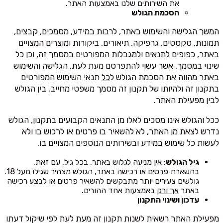
את השירותים שלנו באמצעות האתר.
הסכמת הגולש
המשך הגלישה והשימוש באתר, לרבות במידע, מסמכים, קבצים,
תמונות, טקסטים, גרפיקה, תיאורים, ביקורות ומוצרים המצויים
באתר, כפופים לתנאים ולמגבלות המפורטים במסמך זה, וכן כל
שינוי במסמך, אשר עשוי להתפרסם מעת לעת. הגלישה והשימוש
באתר מהווה את הסכמת הגולש ל
כל
תנאי השימוש המפורטים
בתקנון זה ולהיותו של תקנון זה מסמך משפטי מחייב, בין הגולש
לבין מפעילת האתר.
ככל והגולש אינו מסכים לאלו מן התנאים הקבועים בתקנון, הגולש
נדרש לצאת מן האתר, לא להשאיר בו פרטים או לרכוש בו ולא
לעשות כל שימוש במידע ובשירותים הנוספים המצויים בו.
גיל הגולש
: אין מניעה לגלוש באתר, בכל גיל. עם זאת,
בהשארת פרטים או רכישה באתר, הגולש מצהיר שגילו מעל 18.
גולשים צעירים יותר מתבקשים להשאיר פרטים או לבצע רכישה
באתר
אך ורק
באמצעות אחד ההורים.
עדכון ושינוי התקנון
מפעילת האתר רשאית לשנות תקנון זה מעת לעת לפי שיקול דעתו