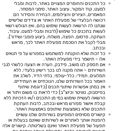
כל התכנים והחומרים המצויים באתר, לרבות ומבלי
למעט, קוד המקור, עיצוב האתר, סימני המסחר,
המאמרים, הציורים והצילומים, הבחירה והסידור הם
רכושה הבלעדי של מפעילת האתר או צדדים שלישיים
שנתנו לה הרשאה לעשות שימוש בהם, ואין הגולש רשאי
לעשות בתכנים כל שימוש (לרבות ומבלי למעט, עיבוד,
העתקה, פרסום, הפצה, משלוח, ביצוע פומבי ושידור),
מבלי לקבל את הסכמת מפעילת האתר לכך, מראש
ובכתב.
כל זכות שלא הוקנתה למשתמש במפורש על פי תנאים
אלו – תישמר בידי מפעילת האתר.
אם תספק לנו משוב, פידבק, הערה או הצעה כלשהי לגבי
השירותים – אתה מקנה לנו בכך רישיון בלעדי, ללא
תמלוגים, תמידי, כלל-עולמי, בלתי הדיר, לשלב את
האמור בכל השירותים שלנו, הנוכחיים או העתידיים.
אין במתן אפשרות שיתוף תכנים (כדוגמת שיתוף
בפייסבוק, טוויטר וכיוצ"ב) כדי לראות בו משום ויתור או
הרשאה לעשיית שימוש במי מן התכנים ו/או הזכויות ללא
קבלת אישור מפורש מראש ובכתב, לרבות העתקת
התכנים שלא באמצעות שיתופם באמצעות האתר.
קישורים מסוימים המופיעים בשירותים שלנו עשויים
להפנות אותך לאתרים או לשירותים שאינם בבעלות או
תפעול של מפעילת האתר ואינם בשליטתה. קישורים אלה