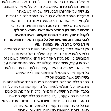
מפעילת האתר בגין התכנים, יכולותיהם, מגבלותיהם ו/או
התאמתם לצרכיו והשימוש באתר, או על פי מידע המוצג
בו, יהיה על אחריותו הבלעדית של הגולש באתר.
מפעילת האתר ממליצה לגולשים באתר לנהוג בזהירות,
ולקרוא בעיון את המידע המוצג באתר ובכלל זה את
המידע ביחס לשירות עצמו, תיאורו והתאמתו לצרכיו.
יודגש כי המידע המוצג באתר אינו מובא כתחליף
לקבלת יעוץ פרטני מגורם מקצועי, ואינו מתאים
לנסיבותיו הספציפיות של כל מקרה ומקרה והוא מהווה
מידע כללי בלבד, ואינו מהווה ייעוץ
.
אין לראות במידע המופיע באתר משום הבטחה לתוצאה
כלשהי ו/או אחריות לאופן הפעילויות של השירותים
המוצעים בו. מפעילת האתר לא תהא אחראית לשום נזק,
ישיר או עקיף, אשר ייגרם לגולש כתוצאה מהסתמכות על
מידע המופיע באתר ו/או בקישורים לאתרים אחרים ו/או
כל מקור מידע פנימי ו/או חיצוני אחר ו/או שימוש
בשירותים אשר מוצגים על ידו.
בכל קבלת החלטה במסגרת הפנית פרטי הגולש לגופים
פיננסיים, על הגולש לסמוך על בדיקה שהתבצעה על ידו
בלבד אודות ההשקעה ותנאיה, לרבות יתרונות וסיכונים
הכרוכים בהשקעה, ועליו לפנות לקבלת ייעוץ מתאים
בנוגע לסוגיות משפטיות, חשבונאיות, כספיות, ענייני מיסוי
וכן כל סוגיה אחרת הקשורה לביצוע ההשקעה. וכך
באופן דומה בנושאים ביטוחיים, רפואיים ואחרים.