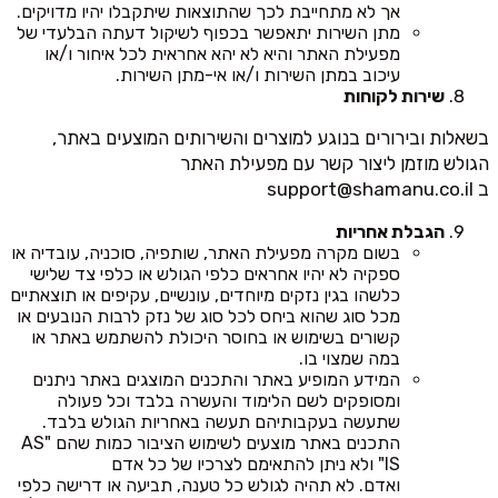
אך לא מתחייבת לכך שהתוצאות שיתקבלו יהיו מדויקים.
מתן השירות יתאפשר בכפוף לשיקול דעתה הבלעדי של
מפעילת האתר והיא לא יהא אחראית לכל איחור ו/או
עיכוב במתן השירות ו/או אי-מתן השירות.
שירות לקוחות
בשאלות ובירורים בנוגע למוצרים והשירותים המוצעים באתר,
הגולש מוזמן ליצור קשר עם מפעילת האתר
ב
support@shamanu.co.il
הגבלת אחריות
בשום מקרה מפעילת האתר, שותפיה, סוכניה, עובדיה או
ספקיה לא יהיו אחראים כלפי הגולש או כלפי צד שלישי
כלשהו בגין נזקים מיוחדים, עונשיים, עקיפים או תוצאתיים
מכל סוג שהוא ביחס לכל סוג של נזק לרבות הנובעים או
קשורים בשימוש או בחוסר היכולת להשתמש באתר או
במה שמצוי בו.
המידע המופיע באתר והתכנים המוצגים באתר ניתנים
ומסופקים לשם הלימוד והעשרה בלבד וכל פעולה
שתעשה בעקבותיהם תעשה באחריות הגולש בלבד.
התכנים באתר מוצעים לשימוש הציבור כמות שהם "AS
IS" ולא ניתן להתאימם לצרכיו של כל אדם
ואדם. לא תהיה לגולש כל טענה, תביעה או דרישה כלפי