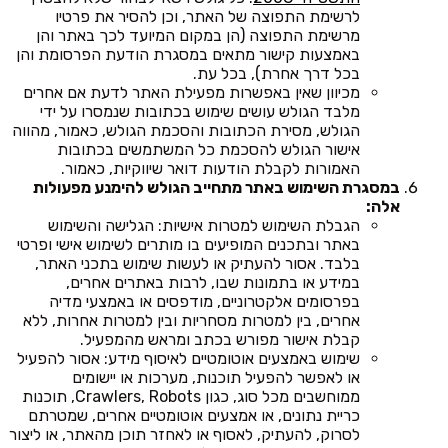
לרשימת התפוצה של האתר, וכן להסיר את פרטיו
מרשימת התפוצה (הן במקום המיועד לכך באתר והן
באמצעות קישור מתאים במסגרת הודעת הפרסומת והן
בכל דרך אחרת), בכל עת.
מכיוון שאין באפשרות מפעילת האתר לדעת אם אחרים
מלבד הגולש עושים שימוש בכתובות שנמסרו על ידי
הגולש, מסירת הכתובות והסכמת הגולש, כאמור, מהווה
אישור הגולש להסכמת כל המשתמשים בכתובות
האמורות לקבלת הודעות דואר שיווקיות, כאמור.
במסגרת השימוש באתר מתחייב הגולש להימנע מפעולות
אלה:
הגבלת השימוש למטרות אישיות: הגלישה והשימוש
באתר ובתכנים המופיעים בו מותרים לשימוש אישי ופרטי
בלבד. אסור להעתיק או לעשות שימוש בתכני האתר,
במידע או בתמונות שבו, לרבות באתרים אחרים,
בפרסומים אלקטרוניים, מודפסים או באמצעי מדיה
אחרים, בין למטרות מסחריות ובין למטרות אחרות, ללא
קבלת אישור מפורש בכתב ומראש מהמפעיל.
שימוש באמצעים אוטומטיים לאיסוף מידע: אסור להפעיל
או לאפשר להפעיל תוכנות, מערכות או יישומים
ממוחשבים מכל סוג, כגון Crawlers, Robots, תוכנות
כריית נתונים, או אמצעים אוטומטיים אחרים, שמטרתם
לסרוק, להעתיק, לאסוף או לאחזר תוכן מהאתר, או ליצור