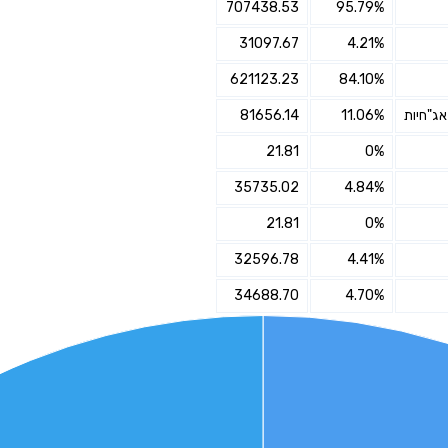
707438.53
95.79%
אני מאשר את תנאיי השימוש והפרטיות של האתר
31097.67
4.21%
מאשר כי פרטיי ישמשו לקבלת פניות והצעות שיווקיות למוצרים
621123.23
84.10%
פנסיוניים\ביטוח באמצעות טלפון, מייל או SMS מאיתנו או צד שלישי
שליחה
81656.14
11.06%
21.81
0%
35735.02
4.84%
21.81
0%
32596.78
4.41%
34688.70
4.70%