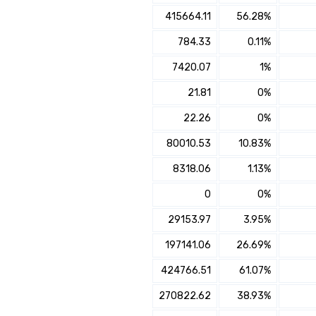
×
415664.11
56.28%
הצטרפו למנורה מבטחים פנסיה מסלול אג"ח ממשלות
784.33
0.11%
✔️ לבחינת היכולת להגדלת
7420.07
1%
התשואה והוזלת דמי הניהול
עם מתכנן פיננסי, השאירו פרטים:
21.81
0%
שם מלא
22.26
0%
80010.53
10.83%
נייד
8318.06
1.13%
פעולה נדרשת
0
0%
29153.97
3.95%
היכן מנוהל החיסכון?
197141.06
26.69%
חיפוש
424766.51
61.07%
סכום חיסכון בקרן
270822.62
38.93%