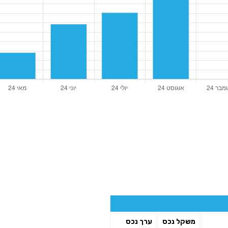
משקל נכס
ערך נכס