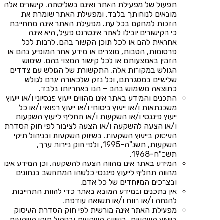
תפעול של מפעילת האתר ואינם בשליטתה. קישורים אלה
מובאים לנוחותך בלבד, ומפעילת האתר שומרת את
הזכות למחקם בכל עת. מפעילת האתר אינה מתחייבת
כי הקישורים יובילו לאתר אינטרנט פעיל, היא אינה
אחראית להם או לכל תוכן הקשור בהם, לרבות לכל
פרסומות, הטבות, מוצרים או מידע אחר המופיע בהם או
הזמין באמצעותם או לכל קישור המצוי בהם. שימוש
הגולש במקורות אלה, התקשורת של הגולש עם צדדים
שלישיים במסגרתם, וכל נזק שלכאורה יגרם לגולש
כתוצאה משימוש בהם – הנו באחריותו בלבד.
התכנים והמידע באתר אינו מהווים ייעוץ פנסיוני ו/או ייעוץ
משכנתאות ו/או ייעוץ ביטוחי ו/או ייעוץ רפואי ו/או כל
ייעוץ פיננסי ו/או השקעות ו/או תחליף לייעוץ השקעות
ו/או הצעה להשקעה ו/או הצעה לציבור לפי חוק הסדרת
העיסוק בייעוץ השקעות, בשיווק השקעות ובניהול תיקי
השקעות, תשנ"ה-1995, ולפי חוק ניירות ערך,
תשכ"ח-1968.
המידע באתר אינו מהווה הצעה להשקעה, וכן המידע אינו
מהווה תחליף לייעוץ פיננסי כלשהו המתחשב בנתונים
ובצרכים המיוחדים של כל אדם.
אין בתכנים ובמידע המובא באתר כדי להוות התחייבות
להנחה ו/או רווח ו/או תשואה עודפת.
מפעילת האתר אינה מורשית לפי חוק הסדרת העיסוק
בייעוץ השקעות, בשיווק השקעות ובניהול תיקי השקעות,