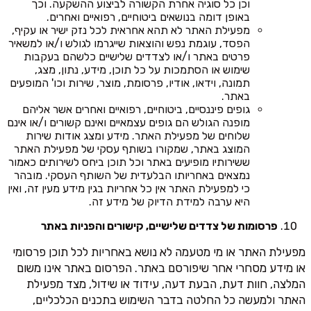
וכן כל סוגיה אחרת הקשורה לביצוע ההשקעה. וכך
באופן דומה בנושאים ביטוחיים, רפואיים ואחרים.
מפעילת האתר לא תהא אחראית לכל נזק ישיר או עקיף,
הפסד, עוגמת נפש והוצאות שייגרמו לגולש ו/או למשאיר
פרטים באתר ו/או לצדדים שלישיים כלשהם בעקבות
שימוש או הסתמכות על כל תוכן, מידע, נתון, מצג,
תמונה, וידאו, אודיו, פרסומת, מוצר, שירות וכו' המופעים
באתר.
גופים פיננסיים, ביטוחיים, רפואיים ואחרים אשר אליהם
מופנה הגולש הם גופים עצמאיים ואינם קשורים ו/או אינם
שלוחים של מפעילת האתר. מידע ומצג אודות שירות
המוצג באתר, שמקורו בשותף עסקי של מפעילת האתר
ששירותיו מופיעים באתר וכל תוכן ביחס לשירותים כאמור
נמצאים באחריותו הבלעדית של השותף העסקי. מובהר
כי למפעילת האתר אין כל אחריות בגין מידע מעין זה, ואין
היא ערבה למידת הדיוק של מידע זה.
פרסומות של צדדים שלישיים, קישורים והפניות באתר
מפעילת האתר או מי מטעמה לא נושא באחריות לכל תוכן פרסומי
או מידע מסחרי אחר שיפורסם באתר. הפרסום באתר אינו משום
המלצה, חוות דעת, הבעת דעה, עידוד או שידול, מצד מפעילת
האתר ולמעשה כל החלטה בדבר השימוש בתכנים הכלכליים,