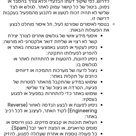
לדרוש, לפי שיקול דעתו הבלעדי וללא צורך בהסבר או
נימוק, ביטול של כל קישור עמוק לאתר. לגולש או לצד
שלישי לא תהיה זכות לטעון או לתבוע מהמפעיל בעקבות
דרישה זו.
בנוסף לאיסורים שפורטו לעיל, חל איסור מוחלט לבצע
את הפעולות הבאות:
איסוף מידע אישי של גולשים אחרים לצורך יצירת
קשר לא רצוי או שליחת דואר אלקטרוני לא מורשה;
ניסיון לעקוף או לפגוע באמצעי אבטחה באתר או
להפריע לפעילותו התקינה;
ניסיון להונות, להטעות או להתחזות לאתר או
לגולשים בו;
ניצול לרעה של מערכות התמיכה או דיווחים
כוזבים על תקלות באתר;
שימוש במידע שהתקבל מהאתר למטרות של
פגיעה, הטרדה או ניצול של צד שלישי;
שימוש באתר כדי להתחרות במפעיל או לפגוע
בעסקיו;
ניסיון לפענח או לבצע הנדסה לאחור (Reverse
Engineering) לקוד האתר, לעיצוב או לכל רכיב
באתר;
העלאת תוכנות או קבצים מזיקים, כגון וירוסים או
סוסים טרויאניים, או הפצת דואר זבל (Spam);
כל פעולה נוספת או אחרת שעלולה לפגוע, להזיק