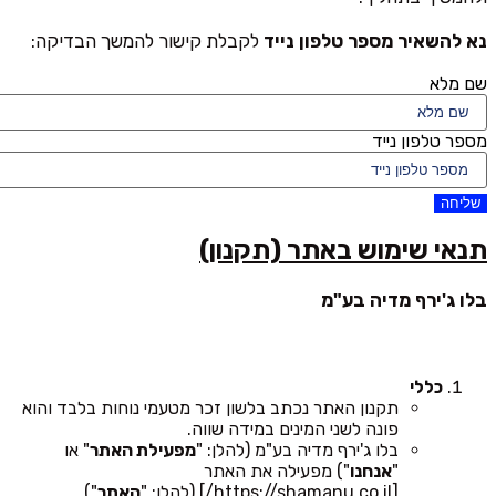
נא להשאיר מספר טלפון נייד
לקבלת קישור להמשך הבדיקה:
שם מלא
מספר טלפון נייד
שליחה
תנאי שימוש באתר (תקנון)
בלו ג'ירף מדיה בע"מ
כללי
תקנון האתר נכתב בלשון זכר מטעמי נוחות בלבד והוא
פונה לשני המינים במידה שווה.
בלו ג'ירף מדיה בע"מ (להלן: "
מפעילת האתר
" או
"
אנחנו
") מפעילה את האתר
[https://shamanu.co.il/] (להלן: "
האתר
").