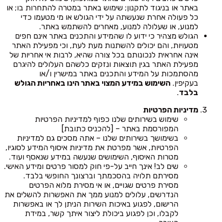
באתר או בניגוד לתקנון; שימוש באתר במטרה להתחרות בו; או
כל פעולה אחרת שנעשתה על ידי הגולש או מי מטעמו כדי
למנוע, או שעלולה למנוע, מאחרים להשתמש באתר.
הגולש מצהיר כי ידוע לו שהמידע והתכנים באתר אינם חפים
מטעויות, והם יכולים להשתנות מעת לעת, וכי מפעילת האתר
אינה אחראית לנכונותם בכל צורה שהיא, לרבות אי אחריות של
מפעילת האתר בגין תוצאות ונזקים כלשהם העלולים להיגרם
מהסתמכות על המידע והתכנים באתר במישרין ו/או
בעקיפין.
השימוש במידע המצוי באתר הינו באחריות הגולש
בלבד
.
מדיניות הפרטיות
שימוש בשירותים שלנו כפוף למדיניות הפרטיות
המפורסמת באתר – [להכניס כתובת]
בשימושך בשירותים שלנו – אתה מסכים גם למדיניות
הפרטיות, אשר מפרטת את מדיניות איסוף המידע לסוגיו,
מטרות האיסוף, השימושים שנעשה במידע שנאסף ועוד.
שים לב! אינך חייב על-פי חוק למסור פרטים ומידע האישי.
מסירתם תלויה בהסכמתך וברצונך החופשי בלבד.
מסירת פרטים שגויים, או אי מסירת מלוא הפרטים
הנדרשים, עלולים למנוע ממך את האפשרות להשלים את
הרישום, לפגוע באיכות השירות הניתן לך או באפשרות
לקבלו, וכן לפגוע ביכולת ליצור איתך קשר, במידת