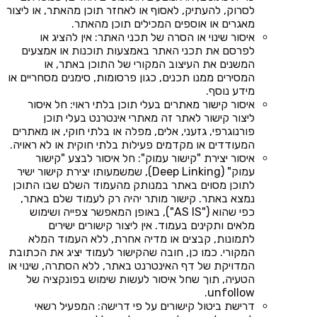
לסרוק, להעתיק, לאסוף או לאחזר תוכן מהאתר, או ליצור
מאגרים או אוספים המכילים תוכן מהאתר.
איסור שינוי או הסרה של תכני האתר: אין להציג או
לפרסם את תכני האתר באמצעות תוכנות או אמצעים
המשנים את העיצוב המקורי של התוכן באתר, או
המסירים ממנו תכנים, כגון פרסומות, סימנים מסחריים או
מידע נוסף.
איסור קישור מאתרים בעלי תוכן בלתי ראוי: חל איסור
ליצור קישור לאתר זה מאתרי אינטרנט בעלי תוכן
פורנוגרפי, גזעני, אלים, מפלה או בלתי חוקי, או מאתרים
המעודדים או מקדמים פעילות בלתי חוקית או לא ראויה.
איסור יצירת "קישור עמוק": חל איסור לבצע "קישור
עמוק" (Deep Linking), שמשמעותו יצירת קישור ישיר
לתוכן מסוים באתר במנותק מהעמוד השלם שבו התוכן
נמצא באתר. קישור מותר יהיה רק לעמוד שלם באתר,
כפי שהוא ("AS IS"), באופן המאפשר צפייה ושימוש
מלאים ותקינים בעמוד. אין ליצור קישורים ישירים
לתמונות, קבצים או מדיה אחרת, ללא העמוד המלא
המקורי. כמו כן, חובה שהקישור לעמוד יציג את הכתובת
המדויקת של דף האינטרנט באתר, ללא הסתרה, שינוי או
הטעיה, תוך שחל איסור לעשות שימוש בפונקציה של
unfollow.
דרישת ביטול קישורים על פי דרישה: המפעיל רשאי