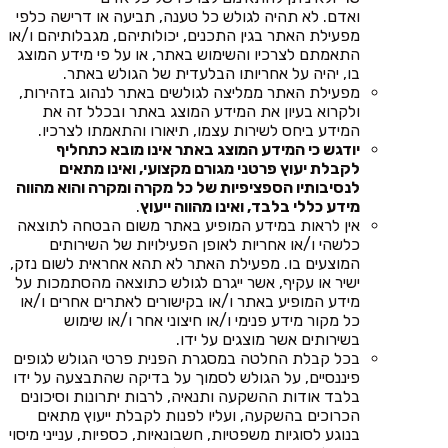
ואדם. לא תהיה לגולש כל טענה, תביעה או דרישה כלפי
מפעילת האתר בגין התכנים, יכולותיהם, מגבלותיהם ו/או
התאמתם לצרכיו והשימוש באתר, או על פי מידע המוצג
בו, יהיה על אחריותו הבלעדית של הגולש באתר.
מפעילת האתר ממליצה לגולשים באתר לנהוג בזהירות,
ולקרוא בעיון את המידע המוצג באתר ובכלל זה את
המידע ביחס לשירות עצמו, תיאורו והתאמתו לצרכיו.
יודגש כי המידע המוצג באתר אינו מובא כתחליף
לקבלת יעוץ פרטני מגורם מקצועי, ואינו מתאים
לנסיבותיו הספציפיות של כל מקרה ומקרה והוא מהווה
מידע כללי בלבד, ואינו מהווה ייעוץ
.
אין לראות במידע המופיע באתר משום הבטחה לתוצאה
כלשהי ו/או אחריות לאופן הפעילויות של השירותים
המוצעים בו. מפעילת האתר לא תהא אחראית לשום נזק,
ישיר או עקיף, אשר ייגרם לגולש כתוצאה מהסתמכות על
מידע המופיע באתר ו/או בקישורים לאתרים אחרים ו/או
כל מקור מידע פנימי ו/או חיצוני אחר ו/או שימוש
בשירותים אשר מוצגים על ידו.
בכל קבלת החלטה במסגרת הפנית פרטי הגולש לגופים
פיננסיים, על הגולש לסמוך על בדיקה שהתבצעה על ידו
בלבד אודות ההשקעה ותנאיה, לרבות יתרונות וסיכונים
הכרוכים בהשקעה, ועליו לפנות לקבלת ייעוץ מתאים
בנוגע לסוגיות משפטיות, חשבונאיות, כספיות, ענייני מיסוי