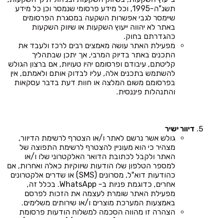
תשנ"ה-1995, וכל מידע פרסומי שנמסר וכן כל מידע
שיימסר לגבי אפשרות השקעה במסגרת הפרסומים
באתר לא יהווה ייעוץ השקעות או שיווק השקעות
כהגדרתם בחוק.
מפעילת האתר עושה מאמצים רבים לרכז ולעבד את
התכנים באתר בדיוק המרבי, אך יתכן שבתהליך
קליטתם, עיבודם ופרסומם יהיו טעויות, אם ברצון הגולש
להשתמש בתכנים אלה, עליו לבדוק אותם ולאמתם, אין
בפרסומם משום המלצה או חוות דעת בדבר עסקאות
והתנהלות פיננסית.
דיוור ישיר
גולש אשר נרשם לאתר ו/או הצטרף לרשימת הדיוור,
מצהיר כי הוא מעוניין להצטרף לרשימת התפוצה של
האתר ולקבל לכתובת הדואר האלקטרוני שלו ו/או
למספר הטלפון שלו הודעות שיווקיות כאלה ואחרות, אם
כהודעות דוא"ל, מסרונים (SMS) או שדרים אלקטרונים
אחרים, כדוגמת פניות ב- WhatsApp. בכלל זה,
מפעילת האתר שומרת לעצמה את הזכות לפרסם
באמצעות המערכת מוצרים ו/או שירותים משלימים.
הצהרה זו מהווה הסכמה למשלוח הודעות פרסומת