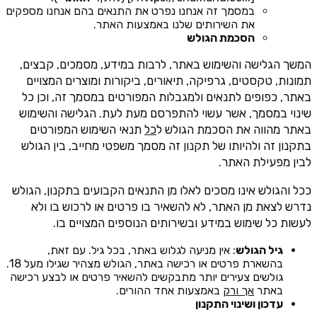
במסמך זה אנחנו נפרט את התנאים בהם אנחנו מספקים
את השירותים שלנו באמצעות האתר.
הסכמת הגולש
המשך הגלישה והשימוש באתר, לרבות במידע, מסמכים, קבצים,
תמונות, טקסטים, גרפיקה, תיאורים, ביקורות ומוצרים המצויים
באתר, כפופים לתנאים ולמגבלות המפורטים במסמך זה, וכן כל
שינוי במסמך, אשר עשוי להתפרסם מעת לעת. הגלישה והשימוש
באתר מהווה את הסכמת הגולש ל
כל
תנאי השימוש המפורטים
בתקנון זה ולהיותו של תקנון זה מסמך משפטי מחייב, בין הגולש
לבין מפעילת האתר.
ככל והגולש אינו מסכים לאלו מן התנאים הקבועים בתקנון, הגולש
נדרש לצאת מן האתר, לא להשאיר בו פרטים או לרכוש בו ולא
לעשות כל שימוש במידע ובשירותים הנוספים המצויים בו.
גיל הגולש
: אין מניעה לגלוש באתר, בכל גיל. עם זאת,
בהשארת פרטים או רכישה באתר, הגולש מצהיר שגילו מעל 18.
גולשים צעירים יותר מתבקשים להשאיר פרטים או לבצע רכישה
באתר
אך ורק
באמצעות אחד ההורים.
עדכון ושינוי התקנון