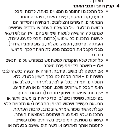
הצורך.
קניין רוחני ותכני האתר
כל התכנים והחומרים המצויים באתר, לרבות ומבלי
למעט, קוד המקור, עיצוב האתר, סימני המסחר,
המאמרים, הציורים והצילומים, הבחירה והסידור הם
רכושה הבלעדי של מפעילת האתר או צדדים שלישיים
שנתנו לה הרשאה לעשות שימוש בהם, ואין הגולש רשאי
לעשות בתכנים כל שימוש (לרבות ומבלי למעט, עיבוד,
העתקה, פרסום, הפצה, משלוח, ביצוע פומבי ושידור),
מבלי לקבל את הסכמת מפעילת האתר לכך, מראש
ובכתב.
כל זכות שלא הוקנתה למשתמש במפורש על פי תנאים
אלו – תישמר בידי מפעילת האתר.
אם תספק לנו משוב, פידבק, הערה או הצעה כלשהי לגבי
השירותים – אתה מקנה לנו בכך רישיון בלעדי, ללא
תמלוגים, תמידי, כלל-עולמי, בלתי הדיר, לשלב את
האמור בכל השירותים שלנו, הנוכחיים או העתידיים.
אין במתן אפשרות שיתוף תכנים (כדוגמת שיתוף
בפייסבוק, טוויטר וכיוצ"ב) כדי לראות בו משום ויתור או
הרשאה לעשיית שימוש במי מן התכנים ו/או הזכויות ללא
קבלת אישור מפורש מראש ובכתב, לרבות העתקת
התכנים שלא באמצעות שיתופם באמצעות האתר.
קישורים מסוימים המופיעים בשירותים שלנו עשויים
להפנות אותך לאתרים או לשירותים שאינם בבעלות או