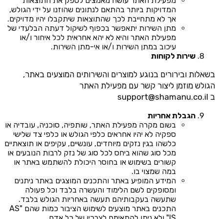
מפעילת האתר עושה מאמצים לספק את התוצאות
המדויקות ביותר בהתאם לנתונים שהוזנו על ידי הגולש,
אך לא מתחייבת לכך שהתוצאות שיתקבלו יהיו מדויקים.
מתן השירות יתאפשר בכפוף לשיקול דעתה הבלעדי של
מפעילת האתר והיא לא יהא אחראית לכל איחור ו/או
עיכוב במתן השירות ו/או אי-מתן השירות.
שירות לקוחות
בשאלות ובירורים בנוגע למוצרים והשירותים המוצעים באתר,
הגולש מוזמן ליצור קשר עם מפעילת האתר
ב
support@shamanu.co.il
הגבלת אחריות
בשום מקרה מפעילת האתר, שותפיה, סוכניה, עובדיה או
ספקיה לא יהיו אחראים כלפי הגולש או כלפי צד שלישי
כלשהו בגין נזקים מיוחדים, עונשיים, עקיפים או תוצאתיים
מכל סוג שהוא ביחס לכל סוג של נזק לרבות הנובעים או
קשורים בשימוש או בחוסר היכולת להשתמש באתר או
במה שמצוי בו.
המידע המופיע באתר והתכנים המוצגים באתר ניתנים
ומסופקים לשם הלימוד והעשרה בלבד וכל פעולה
שתעשה בעקבותיהם תעשה באחריות הגולש בלבד.
התכנים באתר מוצעים לשימוש הציבור כמות שהם "AS
IS" ולא ניתן להתאימם לצרכיו של כל אדם