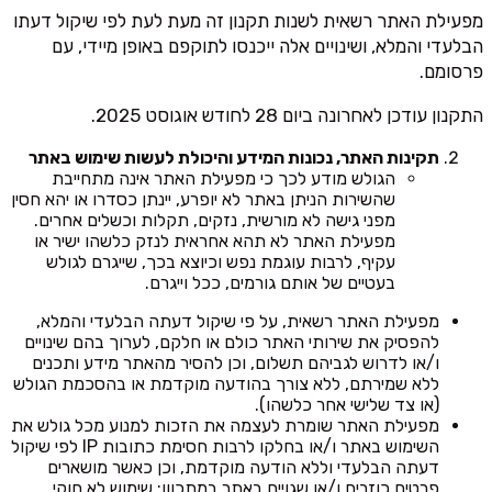
מפעילת האתר רשאית לשנות תקנון זה מעת לעת לפי שיקול דעתו
הבלעדי והמלא, ושינויים אלה ייכנסו לתוקפם באופן מיידי, עם
פרסומם.
התקנון עודכן לאחרונה ביום 28 לחודש אוגוסט 2025.
תקינות האתר, נכונות המידע והיכולת לעשות שימוש באתר
הגולש מודע לכך כי מפעילת האתר אינה מתחייבת
שהשירות הניתן באתר לא יופרע, יינתן כסדרו או יהא חסין
מפני גישה לא מורשית, נזקים, תקלות וכשלים אחרים.
מפעילת האתר לא תהא אחראית לנזק כלשהו ישיר או
עקיף, לרבות עוגמת נפש וכיוצא בכך, שייגרם לגולש
בעטיים של אותם גורמים, ככל וייגרם.
מפעילת האתר רשאית, על פי שיקול דעתה הבלעדי והמלא,
להפסיק את שירותי האתר כולם או חלקם, לערוך בהם שינויים
ו/או לדרוש לגביהם תשלום, וכן להסיר מהאתר מידע ותכנים
ללא שמירתם, ללא צורך בהודעה מוקדמת או בהסכמת הגולש
(או צד שלישי אחר כלשהו).
מפעילת האתר שומרת לעצמה את הזכות למנוע מכל גולש את
השימוש באתר ו/או בחלקו לרבות חסימת כתובות IP לפי שיקול
דעתה הבלעדי וללא הודעה מוקדמת, וכן כאשר מושארים
פרטים כוזבים ו/או שגויים באתר במתכוון; שימוש לא חוקי