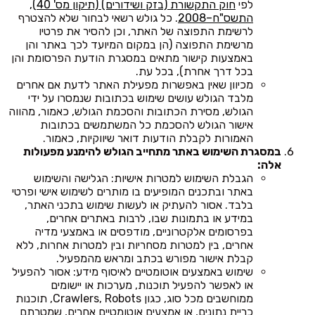
לפי
חוק התקשורת (בזק ושידורים) (תיקון מס' 40),
התשס"ח–2008
. כל גולש רשאי לבחור שלא להצטרף
לרשימת התפוצה של האתר, וכן להסיר את פרטיו
מרשימת התפוצה (הן במקום המיועד לכך באתר והן
באמצעות קישור מתאים במסגרת הודעת הפרסומת והן
בכל דרך אחרת), בכל עת.
מכיוון שאין באפשרות מפעילת האתר לדעת אם אחרים
מלבד הגולש עושים שימוש בכתובות שנמסרו על ידי
הגולש, מסירת הכתובות והסכמת הגולש, כאמור, מהווה
אישור הגולש להסכמת כל המשתמשים בכתובות
האמורות לקבלת הודעות דואר שיווקיות, כאמור.
במסגרת השימוש באתר מתחייב הגולש להימנע מפעולות
אלה:
הגבלת השימוש למטרות אישיות: הגלישה והשימוש
באתר ובתכנים המופיעים בו מותרים לשימוש אישי ופרטי
בלבד. אסור להעתיק או לעשות שימוש בתכני האתר,
במידע או בתמונות שבו, לרבות באתרים אחרים,
בפרסומים אלקטרוניים, מודפסים או באמצעי מדיה
אחרים, בין למטרות מסחריות ובין למטרות אחרות, ללא
קבלת אישור מפורש בכתב ומראש מהמפעיל.
שימוש באמצעים אוטומטיים לאיסוף מידע: אסור להפעיל
או לאפשר להפעיל תוכנות, מערכות או יישומים
ממוחשבים מכל סוג, כגון Crawlers, Robots, תוכנות
כריית נתונים, או אמצעים אוטומטיים אחרים, שמטרתם