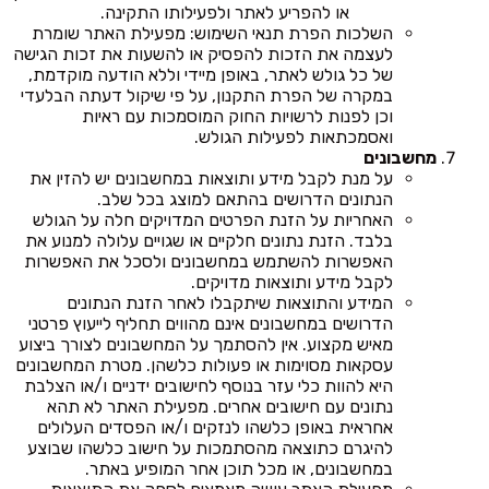
או להפריע לאתר ולפעילותו התקינה.
השלכות הפרת תנאי השימוש: מפעילת האתר שומרת
לעצמה את הזכות להפסיק או להשעות את זכות הגישה
של כל גולש לאתר, באופן מיידי וללא הודעה מוקדמת,
במקרה של הפרת התקנון, על פי שיקול דעתה הבלעדי
וכן לפנות לרשויות החוק המוסמכות עם ראיות
ואסמכתאות לפעילות הגולש.
מחשבונים
על מנת לקבל מידע ותוצאות במחשבונים יש להזין את
הנתונים הדרושים בהתאם למוצג בכל שלב.
האחריות על הזנת הפרטים המדויקים חלה על הגולש
בלבד. הזנת נתונים חלקיים או שגויים עלולה למנוע את
האפשרות להשתמש במחשבונים ולסכל את האפשרות
לקבל מידע ותוצאות מדויקים.
המידע והתוצאות שיתקבלו לאחר הזנת הנתונים
הדרושים במחשבונים אינם מהווים תחליף לייעוץ פרטני
מאיש מקצוע. אין להסתמך על המחשבונים לצורך ביצוע
עסקאות מסוימות או פעולות כלשהן. מטרת המחשבונים
היא להוות כלי עזר בנוסף לחישובים ידניים ו/או הצלבת
נתונים עם חישובים אחרים. מפעילת האתר לא תהא
אחראית באופן כלשהו לנזקים ו/או הפסדים העלולים
להיגרם כתוצאה מהסתמכות על חישוב כלשהו שבוצע
במחשבונים, או מכל תוכן אחר המופיע באתר.