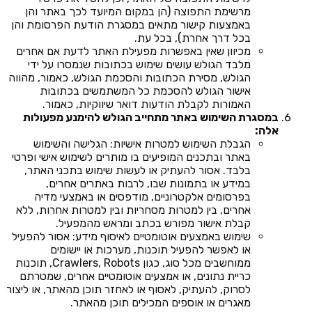
מרשימת התפוצה (הן במקום המיועד לכך באתר והן
באמצעות קישור מתאים במסגרת הודעת הפרסומת והן
בכל דרך אחרת), בכל עת.
מכיוון שאין באפשרות מפעילת האתר לדעת אם אחרים
מלבד הגולש עושים שימוש בכתובות שנמסרו על ידי
הגולש, מסירת הכתובות והסכמת הגולש, כאמור, מהווה
אישור הגולש להסכמת כל המשתמשים בכתובות
האמורות לקבלת הודעות דואר שיווקיות, כאמור.
במסגרת השימוש באתר מתחייב הגולש להימנע מפעולות
אלה:
הגבלת השימוש למטרות אישיות: הגלישה והשימוש
באתר ובתכנים המופיעים בו מותרים לשימוש אישי ופרטי
בלבד. אסור להעתיק או לעשות שימוש בתכני האתר,
במידע או בתמונות שבו, לרבות באתרים אחרים,
בפרסומים אלקטרוניים, מודפסים או באמצעי מדיה
אחרים, בין למטרות מסחריות ובין למטרות אחרות, ללא
קבלת אישור מפורש בכתב ומראש מהמפעיל.
שימוש באמצעים אוטומטיים לאיסוף מידע: אסור להפעיל
או לאפשר להפעיל תוכנות, מערכות או יישומים
ממוחשבים מכל סוג, כגון Crawlers, Robots, תוכנות
כריית נתונים, או אמצעים אוטומטיים אחרים, שמטרתם
לסרוק, להעתיק, לאסוף או לאחזר תוכן מהאתר, או ליצור
מאגרים או אוספים המכילים תוכן מהאתר.