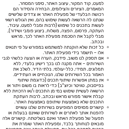
למעט, קוד המקור, עיצוב האתר, סימני המסחר,
המאמרים, הציורים והצילומים, הבחירה והסידור הם
רכושה הבלעדי של מפעילת האתר או צדדים שלישיים
שנתנו לה הרשאה לעשות שימוש בהם, ואין הגולש רשאי
לעשות בתכנים כל שימוש (לרבות ומבלי למעט, עיבוד,
העתקה, פרסום, הפצה, משלוח, ביצוע פומבי ושידור),
מבלי לקבל את הסכמת מפעילת האתר לכך, מראש
ובכתב.
כל זכות שלא הוקנתה למשתמש במפורש על פי תנאים
אלו – תישמר בידי מפעילת האתר.
אם תספק לנו משוב, פידבק, הערה או הצעה כלשהי לגבי
השירותים – אתה מקנה לנו בכך רישיון בלעדי, ללא
תמלוגים, תמידי, כלל-עולמי, בלתי הדיר, לשלב את
האמור בכל השירותים שלנו, הנוכחיים או העתידיים.
אין במתן אפשרות שיתוף תכנים (כדוגמת שיתוף
בפייסבוק, טוויטר וכיוצ"ב) כדי לראות בו משום ויתור או
הרשאה לעשיית שימוש במי מן התכנים ו/או הזכויות ללא
קבלת אישור מפורש מראש ובכתב, לרבות העתקת
התכנים שלא באמצעות שיתופם באמצעות האתר.
קישורים מסוימים המופיעים בשירותים שלנו עשויים
להפנות אותך לאתרים או לשירותים שאינם בבעלות או
תפעול של מפעילת האתר ואינם בשליטתה. קישורים אלה
מובאים לנוחותך בלבד, ומפעילת האתר שומרת את