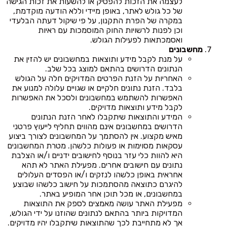
לעצמה את הזכות להפסיק או להשעות את זכות הגישה
של כל גולש לאתר, באופן מיידי וללא הודעה מוקדמת,
במקרה של הפרת התקנון, על פי שיקול דעתה הבלעדי
וכן לפנות לרשויות החוק המוסמכות עם ראיות
ואסמכתאות לפעילות הגולש.
מחשבונים
על מנת לקבל מידע ותוצאות במחשבונים יש להזין את
הנתונים הדרושים בהתאם למוצג בכל שלב.
האחריות על הזנת הפרטים המדויקים חלה על הגולש
בלבד. הזנת נתונים חלקיים או שגויים עלולה למנוע את
האפשרות להשתמש במחשבונים ולסכל את האפשרות
לקבל מידע ותוצאות מדויקים.
המידע והתוצאות שיתקבלו לאחר הזנת הנתונים
הדרושים במחשבונים אינם מהווים תחליף לייעוץ פרטני
מאיש מקצוע. אין להסתמך על המחשבונים לצורך ביצוע
עסקאות מסוימות או פעולות כלשהן. מטרת המחשבונים
היא להוות כלי עזר בנוסף לחישובים ידניים ו/או הצלבת
נתונים עם חישובים אחרים. מפעילת האתר לא תהא
אחראית באופן כלשהו לנזקים ו/או הפסדים העלולים
להיגרם כתוצאה מהסתמכות על חישוב כלשהו שבוצע
במחשבונים, או מכל תוכן אחר המופיע באתר.
מפעילת האתר עושה מאמצים לספק את התוצאות
המדויקות ביותר בהתאם לנתונים שהוזנו על ידי הגולש,
אך לא מתחייבת לכך שהתוצאות שיתקבלו יהיו מדויקים.