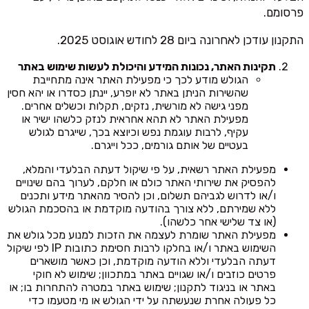
פרסומם.
התקנון עודכן לאחרונה ביום 28 לחודש אוגוסט 2025.
תקינות האתר, נכונות המידע והיכולת לעשות שימוש באתר
הגולש מודע לכך כי מפעילת האתר אינה מתחייבת
שהשירות הניתן באתר לא יופרע, יינתן כסדרו או יהא חסין
מפני גישה לא מורשית, נזקים, תקלות וכשלים אחרים.
מפעילת האתר לא תהא אחראית לנזק כלשהו ישיר או
עקיף, לרבות עוגמת נפש וכיוצא בכך, שייגרם לגולש
בעטיים של אותם גורמים, ככל וייגרם.
מפעילת האתר רשאית, על פי שיקול דעתה הבלעדי והמלא,
להפסיק את שירותי האתר כולם או חלקם, לערוך בהם שינויים
ו/או לדרוש לגביהם תשלום, וכן להסיר מהאתר מידע ותכנים
ללא שמירתם, ללא צורך בהודעה מוקדמת או בהסכמת הגולש
(או צד שלישי אחר כלשהו).
מפעילת האתר שומרת לעצמה את הזכות למנוע מכל גולש את
השימוש באתר ו/או בחלקו לרבות חסימת כתובות IP לפי שיקול
דעתה הבלעדי וללא הודעה מוקדמת, וכן כאשר מושארים
פרטים כוזבים ו/או שגויים באתר במתכוון; שימוש לא חוקי
באתר או בניגוד לתקנון; שימוש באתר במטרה להתחרות בו; או
כל פעולה אחרת שנעשתה על ידי הגולש או מי מטעמו כדי