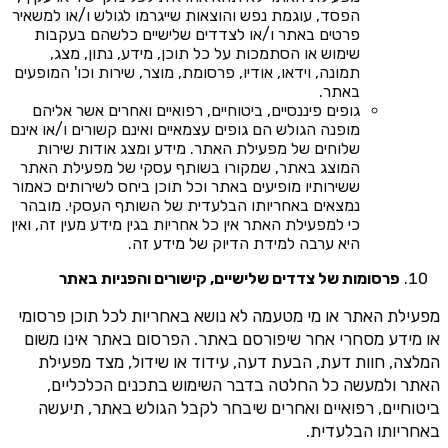
הפסד, עוגמת נפש והוצאות שייגרמו לגולש ו/או למשאיר
פרטים באתר ו/או לצדדים שלישיים כלשהם בעקבות
שימוש או הסתמכות על כל תוכן, מידע, נתון, מצג,
תמונה, וידאו, אודיו, פרסומת, מוצר, שירות וכו' המופעים
באתר.
גופים פיננסיים, ביטוחיים, רפואיים ואחרים אשר אליהם
מופנה הגולש הם גופים עצמאיים ואינם קשורים ו/או אינם
שלוחים של מפעילת האתר. מידע ומצג אודות שירות
המוצג באתר, שמקורו בשותף עסקי של מפעילת האתר
ששירותיו מופיעים באתר וכל תוכן ביחס לשירותים כאמור
נמצאים באחריותו הבלעדית של השותף העסקי. מובהר
כי למפעילת האתר אין כל אחריות בגין מידע מעין זה, ואין
היא ערבה למידת הדיוק של מידע זה.
פרסומות של צדדים שלישיים, קישורים והפניות באתר
מפעילת האתר או מי מטעמה לא נושא באחריות לכל תוכן פרסומי
או מידע מסחרי אחר שיפורסם באתר. הפרסום באתר אינו משום
המלצה, חוות דעת, הבעת דעה, עידוד או שידול, מצד מפעילת
האתר ולמעשה כל החלטה בדבר השימוש בתכנים הכלכליים,
ביטוחיים, רפואיים ואחרים שיבחר לקבל הגולש באתר, תיעשה
באחריותו הבלעדית.