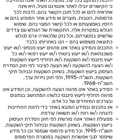
הזכות למחקם בכל עת. מפעילת האתר אינה מתחייבת
כי הקישורים יובילו לאתר אינטרנט פעיל, היא אינה
אחראית להם או לכל תוכן הקשור בהם, לרבות לכל
פרסומות, הטבות, מוצרים או מידע אחר המופיע בהם או
הזמין באמצעותם או לכל קישור המצוי בהם. שימוש
הגולש במקורות אלה, התקשורת של הגולש עם צדדים
שלישיים במסגרתם, וכל נזק שלכאורה יגרם לגולש
כתוצאה משימוש בהם – הנו באחריותו בלבד.
התכנים והמידע באתר אינו מהווים ייעוץ פנסיוני ו/או ייעוץ
משכנתאות ו/או ייעוץ ביטוחי ו/או ייעוץ רפואי ו/או כל
ייעוץ פיננסי ו/או השקעות ו/או תחליף לייעוץ השקעות
ו/או הצעה להשקעה ו/או הצעה לציבור לפי חוק הסדרת
העיסוק בייעוץ השקעות, בשיווק השקעות ובניהול תיקי
השקעות, תשנ"ה-1995, ולפי חוק ניירות ערך,
תשכ"ח-1968.
המידע באתר אינו מהווה הצעה להשקעה, וכן המידע אינו
מהווה תחליף לייעוץ פיננסי כלשהו המתחשב בנתונים
ובצרכים המיוחדים של כל אדם.
אין בתכנים ובמידע המובא באתר כדי להוות התחייבות
להנחה ו/או רווח ו/או תשואה עודפת.
מפעילת האתר אינה מורשית לפי חוק הסדרת העיסוק
בייעוץ השקעות, בשיווק השקעות ובניהול תיקי השקעות,
תשנ"ה-1995, וכל מידע פרסומי שנמסר וכן כל מידע
שיימסר לגבי אפשרות השקעה במסגרת הפרסומים