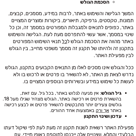
הסכמת הגולש
המשך הגלישה והשימוש באתר, לרבות במידע, מסמכים, קבצים,
תמונות, טקסטים, גרפיקה, תיאורים, ביקורות ומוצרים המצויים
באתר, כפופים לתנאים ולמגבלות המפורטים במסמך זה, וכן כל
שינוי במסמך, אשר עשוי להתפרסם מעת לעת. הגלישה והשימוש
באתר מהווה את הסכמת הגולש ל
כל
תנאי השימוש המפורטים
בתקנון זה ולהיותו של תקנון זה מסמך משפטי מחייב, בין הגולש
לבין מפעילת האתר.
ככל והגולש אינו מסכים לאלו מן התנאים הקבועים בתקנון, הגולש
נדרש לצאת מן האתר, לא להשאיר בו פרטים או לרכוש בו ולא
לעשות כל שימוש במידע ובשירותים הנוספים המצויים בו.
גיל הגולש
: אין מניעה לגלוש באתר, בכל גיל. עם זאת,
בהשארת פרטים או רכישה באתר, הגולש מצהיר שגילו מעל 18.
גולשים צעירים יותר מתבקשים להשאיר פרטים או לבצע רכישה
באתר
אך ורק
באמצעות אחד ההורים.
עדכון ושינוי התקנון
מפעילת האתר רשאית לשנות תקנון זה מעת לעת לפי שיקול דעתו
הבלעדי והמלא, ושינויים אלה ייכנסו לתוקפם באופן מיידי, עם