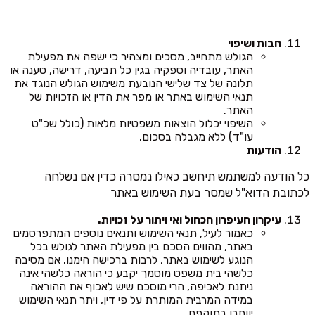
חבות ושיפוי
הגולש מתחייב, מסכים ומצהיר כי ישפה את מפעילת
האתר, עובדיה וספקיה בגין כל תביעה, דרישה, טענה או
תלונה של צד שלישי הנובעת משימוש הגולש הנוגד את
תנאי השימוש באתר או מפר את הדין או הזכויות של
האתר.
השיפוי יכלול הוצאות משפטיות מלאות (כולל שכ"ט
עו"ד) ללא מגבלה בסכום.
הודעות
כל הודעה למשתמש תיחשב כאילו נמסרה כדין אם נשלחה
לכתובת הדוא"ל שמסר בעת השימוש באתר
עיקרון העיפרון הכחול ואי ויתור על זכויות.
כאמור לעיל, תנאי השימוש ותנאים נוספים המתפרסמים
באתר, מהווים הסכם בין מפעילת האתר לגולש בכל
הנוגע לשימוש באתר, לרבות ברכישה הימנו. אם מסיבה
כלשהי בית משפט מוסמך יקבע כי הוראה כלשהי אינה
ניתנת לאכיפה, הרי מוסכם שיש לאכוף את ההוראה
במידה המרבית המותרת על פי דין, ויתר תנאי השימוש
יוותרו בתוקפם.