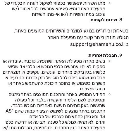
מתן השירות יתאפשר בכפוף לשיקול דעתה הבלעדי של
מפעילת האתר והיא לא יהא אחראית לכל איחור ו/או
עיכוב במתן השירות ו/או אי-מתן השירות.
שירות לקוחות
בשאלות ובירורים בנוגע למוצרים והשירותים המוצעים באתר,
הגולש מוזמן ליצור קשר עם מפעילת האתר
ב
support@shamanu.co.il
הגבלת אחריות
בשום מקרה מפעילת האתר, שותפיה, סוכניה, עובדיה או
ספקיה לא יהיו אחראים כלפי הגולש או כלפי צד שלישי
כלשהו בגין נזקים מיוחדים, עונשיים, עקיפים או תוצאתיים
מכל סוג שהוא ביחס לכל סוג של נזק לרבות הנובעים או
קשורים בשימוש או בחוסר היכולת להשתמש באתר או
במה שמצוי בו.
המידע המופיע באתר והתכנים המוצגים באתר ניתנים
ומסופקים לשם הלימוד והעשרה בלבד וכל פעולה
שתעשה בעקבותיהם תעשה באחריות הגולש בלבד.
התכנים באתר מוצעים לשימוש הציבור כמות שהם "AS
IS" ולא ניתן להתאימם לצרכיו של כל אדם
ואדם. לא תהיה לגולש כל טענה, תביעה או דרישה כלפי
מפעילת האתר בגין התכנים, יכולותיהם, מגבלותיהם ו/או