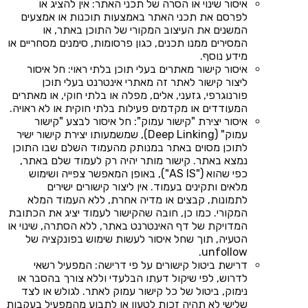
איסור שינוי או הסרה של תכני האתר: אין להציג או
לפרסם את תכני האתר באמצעות תוכנות או אמצעים
המשנים את העיצוב המקורי של התוכן באתר, או
המסירים ממנו תכנים, כגון פרסומות, סימנים מסחריים או
מידע נוסף.
איסור קישור מאתרים בעלי תוכן בלתי ראוי: חל איסור
ליצור קישור לאתר זה מאתרי אינטרנט בעלי תוכן
פורנוגרפי, גזעני, אלים, מפלה או בלתי חוקי, או מאתרים
המעודדים או מקדמים פעילות בלתי חוקית או לא ראויה.
איסור יצירת "קישור עמוק": חל איסור לבצע "קישור
עמוק" (Deep Linking), שמשמעותו יצירת קישור ישיר
לתוכן מסוים באתר במנותק מהעמוד השלם שבו התוכן
נמצא באתר. קישור מותר יהיה רק לעמוד שלם באתר,
כפי שהוא ("AS IS"), באופן המאפשר צפייה ושימוש
מלאים ותקינים בעמוד. אין ליצור קישורים ישירים
לתמונות, קבצים או מדיה אחרת, ללא העמוד המלא
המקורי. כמו כן, חובה שהקישור לעמוד יציג את הכתובת
המדויקת של דף האינטרנט באתר, ללא הסתרה, שינוי או
הטעיה, תוך שחל איסור לעשות שימוש בפונקציה של
unfollow.
דרישת ביטול קישורים על פי דרישה: המפעיל רשאי
לדרוש, לפי שיקול דעתו הבלעדי וללא צורך בהסבר או
נימוק, ביטול של כל קישור עמוק לאתר. לגולש או לצד
שלישי לא תהיה זכות לטעון או לתבוע מהמפעיל בעקבות