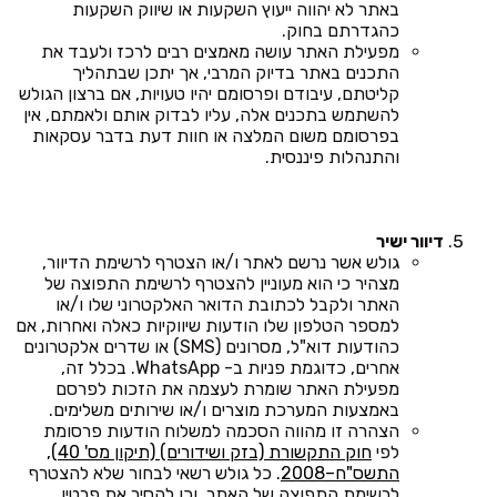
באתר לא יהווה ייעוץ השקעות או שיווק השקעות
כהגדרתם בחוק.
מפעילת האתר עושה מאמצים רבים לרכז ולעבד את
התכנים באתר בדיוק המרבי, אך יתכן שבתהליך
קליטתם, עיבודם ופרסומם יהיו טעויות, אם ברצון הגולש
להשתמש בתכנים אלה, עליו לבדוק אותם ולאמתם, אין
בפרסומם משום המלצה או חוות דעת בדבר עסקאות
והתנהלות פיננסית.
דיוור ישיר
גולש אשר נרשם לאתר ו/או הצטרף לרשימת הדיוור,
מצהיר כי הוא מעוניין להצטרף לרשימת התפוצה של
האתר ולקבל לכתובת הדואר האלקטרוני שלו ו/או
למספר הטלפון שלו הודעות שיווקיות כאלה ואחרות, אם
כהודעות דוא"ל, מסרונים (SMS) או שדרים אלקטרונים
אחרים, כדוגמת פניות ב- WhatsApp. בכלל זה,
מפעילת האתר שומרת לעצמה את הזכות לפרסם
באמצעות המערכת מוצרים ו/או שירותים משלימים.
הצהרה זו מהווה הסכמה למשלוח הודעות פרסומת
לפי
חוק התקשורת (בזק ושידורים) (תיקון מס' 40),
התשס"ח–2008
. כל גולש רשאי לבחור שלא להצטרף
לרשימת התפוצה של האתר, וכן להסיר את פרטיו