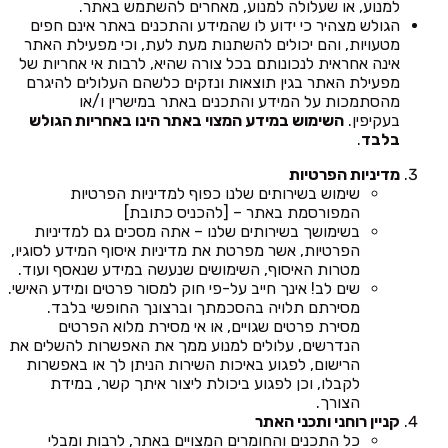
למנוע, או שעלולה למנוע, מאחרים להשתמש באתר.
הגולש מצהיר כי ידוע לו שהמידע והתכנים באתר אינם חפים
מטעויות, והם יכולים להשתנות מעת לעת, וכי מפעילת האתר
אינה אחראית לנכונותם בכל צורה שהיא, לרבות אי אחריות של
מפעילת האתר בגין תוצאות ונזקים כלשהם העלולים להיגרם
מהסתמכות על המידע והתכנים באתר במישרין ו/או
בעקיפין.
השימוש במידע המצוי באתר הינו באחריות הגולש
בלבד
.
מדיניות הפרטיות
שימוש בשירותים שלנו כפוף למדיניות הפרטיות
המפורסמת באתר – [להכניס כתובת]
בשימושך בשירותים שלנו – אתה מסכים גם למדיניות
הפרטיות, אשר מפרטת את מדיניות איסוף המידע לסוגיו,
מטרות האיסוף, השימושים שנעשה במידע שנאסף ועוד.
שים לב! אינך חייב על-פי חוק למסור פרטים ומידע האישי.
מסירתם תלויה בהסכמתך וברצונך החופשי בלבד.
מסירת פרטים שגויים, או אי מסירת מלוא הפרטים
הנדרשים, עלולים למנוע ממך את האפשרות להשלים את
הרישום, לפגוע באיכות השירות הניתן לך או באפשרות
לקבלו, וכן לפגוע ביכולת ליצור איתך קשר, במידת
הצורך.
קניין רוחני ותכני האתר
כל התכנים והחומרים המצויים באתר, לרבות ומבלי