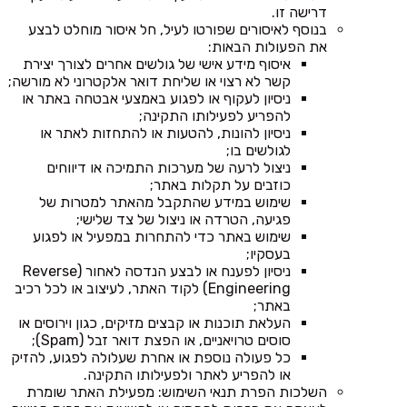
דרישה זו.
בנוסף לאיסורים שפורטו לעיל, חל איסור מוחלט לבצע
את הפעולות הבאות:
איסוף מידע אישי של גולשים אחרים לצורך יצירת
קשר לא רצוי או שליחת דואר אלקטרוני לא מורשה;
ניסיון לעקוף או לפגוע באמצעי אבטחה באתר או
להפריע לפעילותו התקינה;
ניסיון להונות, להטעות או להתחזות לאתר או
לגולשים בו;
ניצול לרעה של מערכות התמיכה או דיווחים
כוזבים על תקלות באתר;
שימוש במידע שהתקבל מהאתר למטרות של
פגיעה, הטרדה או ניצול של צד שלישי;
שימוש באתר כדי להתחרות במפעיל או לפגוע
בעסקיו;
ניסיון לפענח או לבצע הנדסה לאחור (Reverse
Engineering) לקוד האתר, לעיצוב או לכל רכיב
באתר;
העלאת תוכנות או קבצים מזיקים, כגון וירוסים או
סוסים טרויאניים, או הפצת דואר זבל (Spam);
כל פעולה נוספת או אחרת שעלולה לפגוע, להזיק
או להפריע לאתר ולפעילותו התקינה.
השלכות הפרת תנאי השימוש: מפעילת האתר שומרת