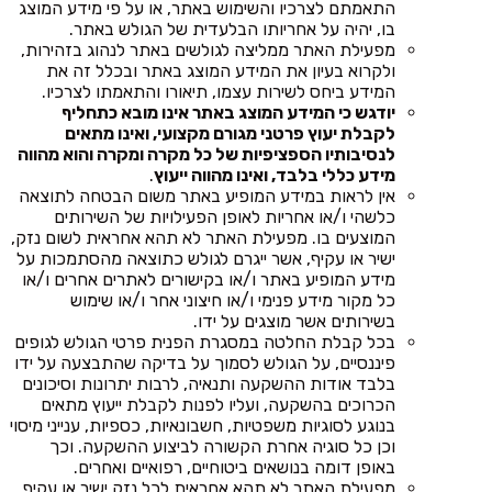
התאמתם לצרכיו והשימוש באתר, או על פי מידע המוצג
בו, יהיה על אחריותו הבלעדית של הגולש באתר.
מפעילת האתר ממליצה לגולשים באתר לנהוג בזהירות,
ולקרוא בעיון את המידע המוצג באתר ובכלל זה את
המידע ביחס לשירות עצמו, תיאורו והתאמתו לצרכיו.
יודגש כי המידע המוצג באתר אינו מובא כתחליף
לקבלת יעוץ פרטני מגורם מקצועי, ואינו מתאים
לנסיבותיו הספציפיות של כל מקרה ומקרה והוא מהווה
מידע כללי בלבד, ואינו מהווה ייעוץ
.
אין לראות במידע המופיע באתר משום הבטחה לתוצאה
כלשהי ו/או אחריות לאופן הפעילויות של השירותים
המוצעים בו. מפעילת האתר לא תהא אחראית לשום נזק,
ישיר או עקיף, אשר ייגרם לגולש כתוצאה מהסתמכות על
מידע המופיע באתר ו/או בקישורים לאתרים אחרים ו/או
כל מקור מידע פנימי ו/או חיצוני אחר ו/או שימוש
בשירותים אשר מוצגים על ידו.
בכל קבלת החלטה במסגרת הפנית פרטי הגולש לגופים
פיננסיים, על הגולש לסמוך על בדיקה שהתבצעה על ידו
בלבד אודות ההשקעה ותנאיה, לרבות יתרונות וסיכונים
הכרוכים בהשקעה, ועליו לפנות לקבלת ייעוץ מתאים
בנוגע לסוגיות משפטיות, חשבונאיות, כספיות, ענייני מיסוי
וכן כל סוגיה אחרת הקשורה לביצוע ההשקעה. וכך
באופן דומה בנושאים ביטוחיים, רפואיים ואחרים.
מפעילת האתר לא תהא אחראית לכל נזק ישיר או עקיף,