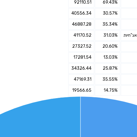
92110.51
69.43%
אני מאשר את תנאיי השימוש והפרטיות של האתר
40556.34
30.57%
מאשר כי פרטיי ישמשו לקבלת פניות והצעות שיווקיות למוצרים
46887.28
35.34%
פנסיוניים\ביטוח באמצעות טלפון, מייל או SMS מאיתנו או צד שלישי
שליחה
41170.52
31.03%
27327.52
20.60%
17281.54
13.03%
34326.44
25.87%
47169.31
35.55%
19566.65
14.75%