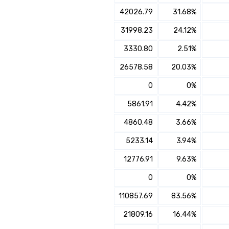
×
42026.79
31.68%
הצטרפו למיטב פנסיה כללית לבני 60 ומעלה
31998.23
24.12%
✔️ לבחינת היכולת להגדלת
3330.80
2.51%
התשואה והוזלת דמי הניהול
עם מתכנן פיננסי, השאירו פרטים:
26578.58
20.03%
שם מלא
0
0%
5861.91
4.42%
נייד
4860.48
3.66%
פעולה נדרשת
5233.14
3.94%
12776.91
9.63%
היכן מנוהל החיסכון?
0
0%
חיפוש
110857.69
83.56%
סכום חיסכון בקרן
21809.16
16.44%