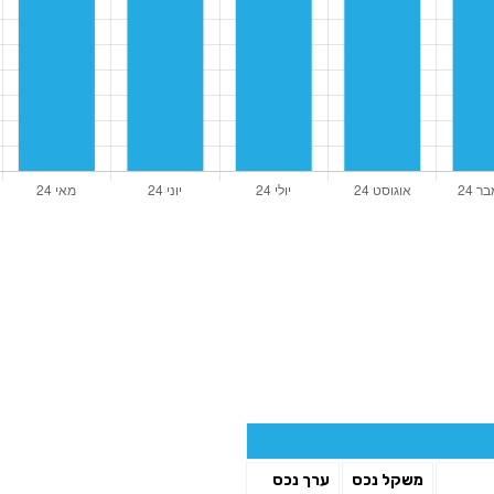
משקל נכס
ערך נכס