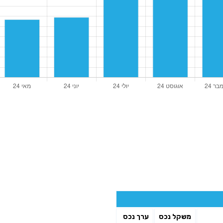
משקל נכס
ערך נכס