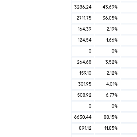
×
3286.24
43.69%
הצטרפו למיטב פנסיה כללית אשראי ואג"ח
2711.75
36.05%
✔️ לבחינת היכולת להגדלת
164.39
2.19%
התשואה והוזלת דמי הניהול
עם מתכנן פיננסי, השאירו פרטים:
124.54
1.66%
שם מלא
0
0%
264.68
3.52%
נייד
159.10
2.12%
פעולה נדרשת
301.95
4.01%
508.92
6.77%
היכן מנוהל החיסכון?
0
0%
חיפוש
6630.44
88.15%
סכום חיסכון בקרן
891.12
11.85%