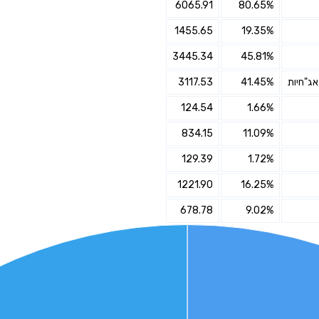
6065.91
80.65%
אני מאשר את תנאיי השימוש והפרטיות של האתר
1455.65
19.35%
מאשר כי פרטיי ישמשו לקבלת פניות והצעות שיווקיות למוצרים
3445.34
45.81%
פנסיוניים\ביטוח באמצעות טלפון, מייל או SMS מאיתנו או צד שלישי
שליחה
3117.53
41.45%
124.54
1.66%
834.15
11.09%
129.39
1.72%
1221.90
16.25%
678.78
9.02%