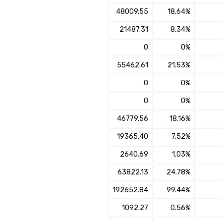
×
הצטרפו למור פנסיה מקיפה מתמחים באפיקי השקעה
48009.55
18.64%
סחירים מניות סחיר
21487.31
8.34%
✔️ לבחינת היכולת להגדלת
0
0%
התשואה והוזלת דמי הניהול
עם מתכנן פיננסי, השאירו פרטים:
55462.61
21.53%
0
0%
שם מלא
0
0%
נייד
46779.56
18.16%
פעולה נדרשת
19365.40
7.52%
2640.69
1.03%
היכן מנוהל החיסכון?
63822.13
24.78%
חיפוש
192652.84
99.44%
סכום חיסכון בקרן
1092.27
0.56%