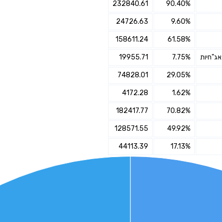
232840.61
90.40%
24726.63
9.60%
אני מאשר את תנאיי השימוש והפרטיות של האתר
מאשר כי פרטיי ישמשו לקבלת פניות והצעות שיווקיות למוצרים
158611.24
61.58%
פנסיוניים\ביטוח באמצעות טלפון, מייל או SMS מאיתנו או צד שלישי
19955.71
7.75%
שליחה
74828.01
29.05%
4172.28
1.62%
182417.77
70.82%
128571.55
49.92%
44113.39
17.13%