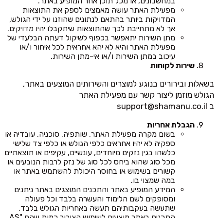
במחשבונים, או מכל תוכן אחר המופיע באתר.
מפעילת האתר עושה מאמצים לספק את התוצאות
המדויקות ביותר בהתאם לנתונים שהוזנו על ידי הגולש,
אך לא מתחייבת לכך שהתוצאות שיתקבלו יהיו מדויקים.
מתן השירות יתאפשר בכפוף לשיקול דעתה הבלעדי של
מפעילת האתר והיא לא יהא אחראית לכל איחור ו/או
עיכוב במתן השירות ו/או אי-מתן השירות.
שירות לקוחות
בשאלות ובירורים בנוגע למוצרים והשירותים המוצעים באתר,
הגולש מוזמן ליצור קשר עם מפעילת האתר
ב
support@shamanu.co.il
הגבלת אחריות
בשום מקרה מפעילת האתר, שותפיה, סוכניה, עובדיה או
ספקיה לא יהיו אחראים כלפי הגולש או כלפי צד שלישי
כלשהו בגין נזקים מיוחדים, עונשיים, עקיפים או תוצאתיים
מכל סוג שהוא ביחס לכל סוג של נזק לרבות הנובעים או
קשורים בשימוש או בחוסר היכולת להשתמש באתר או
במה שמצוי בו.
המידע המופיע באתר והתכנים המוצגים באתר ניתנים
ומסופקים לשם הלימוד והעשרה בלבד וכל פעולה
שתעשה בעקבותיהם תעשה באחריות הגולש בלבד.
התכנים באתר מוצעים לשימוש הציבור כמות שהם "AS