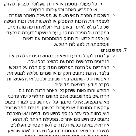
כל פעולה נוספת או אחרת שעלולה לפגוע, להזיק
או להפריע לאתר ולפעילותו התקינה.
השלכות הפרת תנאי השימוש: מפעילת האתר שומרת
לעצמה את הזכות להפסיק או להשעות את זכות הגישה
של כל גולש לאתר, באופן מיידי וללא הודעה מוקדמת,
במקרה של הפרת התקנון, על פי שיקול דעתה הבלעדי
וכן לפנות לרשויות החוק המוסמכות עם ראיות
ואסמכתאות לפעילות הגולש.
מחשבונים
על מנת לקבל מידע ותוצאות במחשבונים יש להזין את
הנתונים הדרושים בהתאם למוצג בכל שלב.
האחריות על הזנת הפרטים המדויקים חלה על הגולש
בלבד. הזנת נתונים חלקיים או שגויים עלולה למנוע את
האפשרות להשתמש במחשבונים ולסכל את האפשרות
לקבל מידע ותוצאות מדויקים.
המידע והתוצאות שיתקבלו לאחר הזנת הנתונים
הדרושים במחשבונים אינם מהווים תחליף לייעוץ פרטני
מאיש מקצוע. אין להסתמך על המחשבונים לצורך ביצוע
עסקאות מסוימות או פעולות כלשהן. מטרת המחשבונים
היא להוות כלי עזר בנוסף לחישובים ידניים ו/או הצלבת
נתונים עם חישובים אחרים. מפעילת האתר לא תהא
אחראית באופן כלשהו לנזקים ו/או הפסדים העלולים
להיגרם כתוצאה מהסתמכות על חישוב כלשהו שבוצע