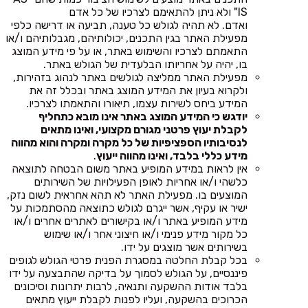
IS" ולא ניתן להתאימם לצרכיו של כל אדם
ואדם. לא תהיה לגולש כל טענה, תביעה או דרישה כלפי
מפעילת האתר בגין התכנים, יכולותיהם, מגבלותיהם ו/או
התאמתם לצרכיו והשימוש באתר, או על פי מידע המוצג
בו, יהיה על אחריותו הבלעדית של הגולש באתר.
מפעילת האתר ממליצה לגולשים באתר לנהוג בזהירות,
ולקרוא בעיון את המידע המוצג באתר ובכלל זה את
המידע ביחס לשירות עצמו, תיאורו והתאמתו לצרכיו.
יודגש כי המידע המוצג באתר אינו מובא כתחליף
לקבלת יעוץ פרטני מגורם מקצועי, ואינו מתאים
לנסיבותיו הספציפיות של כל מקרה ומקרה והוא מהווה
מידע כללי בלבד, ואינו מהווה ייעוץ
.
אין לראות במידע המופיע באתר משום הבטחה לתוצאה
כלשהי ו/או אחריות לאופן הפעילויות של השירותים
המוצעים בו. מפעילת האתר לא תהא אחראית לשום נזק,
ישיר או עקיף, אשר ייגרם לגולש כתוצאה מהסתמכות על
מידע המופיע באתר ו/או בקישורים לאתרים אחרים ו/או
כל מקור מידע פנימי ו/או חיצוני אחר ו/או שימוש
בשירותים אשר מוצגים על ידו.
בכל קבלת החלטה במסגרת הפנית פרטי הגולש לגופים
פיננסיים, על הגולש לסמוך על בדיקה שהתבצעה על ידו
בלבד אודות ההשקעה ותנאיה, לרבות יתרונות וסיכונים
הכרוכים בהשקעה, ועליו לפנות לקבלת ייעוץ מתאים