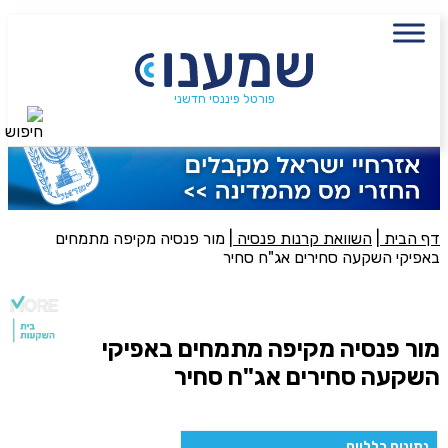
עם מתכנן פיננסי, השאירו פרטים:
שם מלא
פורטל פיננסי חדשני
חיפוש
נייד
פעולה נדרשת
היכן מנוהל החיסכון?
דף הבית
|
השוואת קרנות פנסיה
|
מור פנסיה מקיפה מתמחים
באפיקי השקעה סחירים אג"ח סחיר
סכום חיסכון בקרן
מור פנסיה מקיפה מתמחים באפיקי
השקעה סחירים אג"ח סחיר
אני מאשר את תנאיי השימוש והפרטיות של האתר
מאשר כי פרטיי ישמשו לקבלת פניות והצעות שיווקיות למוצרים
פנסיוניים\ביטוח באמצעות טלפון, מייל או SMS מאיתנו או צד שלישי
נתונים כלליים