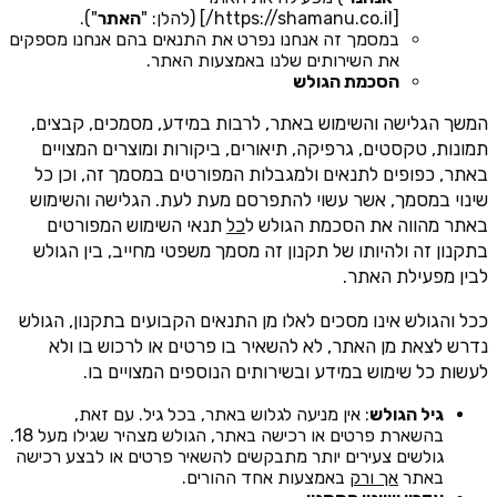
[https://shamanu.co.il/] (להלן: "
האתר
").
במסמך זה אנחנו נפרט את התנאים בהם אנחנו מספקים
את השירותים שלנו באמצעות האתר.
הסכמת הגולש
המשך הגלישה והשימוש באתר, לרבות במידע, מסמכים, קבצים,
תמונות, טקסטים, גרפיקה, תיאורים, ביקורות ומוצרים המצויים
באתר, כפופים לתנאים ולמגבלות המפורטים במסמך זה, וכן כל
שינוי במסמך, אשר עשוי להתפרסם מעת לעת. הגלישה והשימוש
באתר מהווה את הסכמת הגולש ל
כל
תנאי השימוש המפורטים
בתקנון זה ולהיותו של תקנון זה מסמך משפטי מחייב, בין הגולש
לבין מפעילת האתר.
ככל והגולש אינו מסכים לאלו מן התנאים הקבועים בתקנון, הגולש
נדרש לצאת מן האתר, לא להשאיר בו פרטים או לרכוש בו ולא
לעשות כל שימוש במידע ובשירותים הנוספים המצויים בו.
גיל הגולש
: אין מניעה לגלוש באתר, בכל גיל. עם זאת,
בהשארת פרטים או רכישה באתר, הגולש מצהיר שגילו מעל 18.
גולשים צעירים יותר מתבקשים להשאיר פרטים או לבצע רכישה
באתר
אך ורק
באמצעות אחד ההורים.