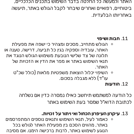
האתר ולמעשה כל החלטה בדבר השימוש בתכנים הכלכליים,
ביטוחיים, רפואיים ואחרים שיבחר לקבל הגולש באתר, תיעשה
באחריותו הבלעדית.
חבות ושיפוי
הגולש מתחייב, מסכים ומצהיר כי ישפה את מפעילת
האתר, עובדיה וספקיה בגין כל תביעה, דרישה, טענה או
תלונה של צד שלישי הנובעת משימוש הגולש הנוגד את
תנאי השימוש באתר או מפר את הדין או הזכויות של
האתר.
השיפוי יכלול הוצאות משפטיות מלאות (כולל שכ"ט
עו"ד) ללא מגבלה בסכום.
הודעות
כל הודעה למשתמש תיחשב כאילו נמסרה כדין אם נשלחה
לכתובת הדוא"ל שמסר בעת השימוש באתר
עיקרון העיפרון הכחול ואי ויתור על זכויות.
כאמור לעיל, תנאי השימוש ותנאים נוספים המתפרסמים
באתר, מהווים הסכם בין מפעילת האתר לגולש בכל
הנוגע לשימוש באתר, לרבות ברכישה הימנו. אם מסיבה