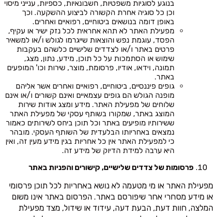
בנוגע לסוגיות משפטיות, חשבונאיות, כספיות, ענייני מיסוי
וכן כל סוגיה אחרת הקשורה לביצוע ההשקעה. וכך
באופן דומה בנושאים ביטוחיים, רפואיים ואחרים.
מפעילת האתר לא תהא אחראית לכל נזק ישיר או עקיף,
הפסד, עוגמת נפש והוצאות שייגרמו לגולש ו/או למשאיר
פרטים באתר ו/או לצדדים שלישיים כלשהם בעקבות
שימוש או הסתמכות על כל תוכן, מידע, נתון, מצג,
תמונה, וידאו, אודיו, פרסומת, מוצר, שירות וכו' המופעים
באתר.
גופים פיננסיים, ביטוחיים, רפואיים ואחרים אשר אליהם
מופנה הגולש הם גופים עצמאיים ואינם קשורים ו/או אינם
שלוחים של מפעילת האתר. מידע ומצג אודות שירות
המוצג באתר, שמקורו בשותף עסקי של מפעילת האתר
ששירותיו מופיעים באתר וכל תוכן ביחס לשירותים כאמור
נמצאים באחריותו הבלעדית של השותף העסקי. מובהר
כי למפעילת האתר אין כל אחריות בגין מידע מעין זה, ואין
היא ערבה למידת הדיוק של מידע זה.
פרסומות של צדדים שלישיים, קישורים והפניות באתר
מפעילת האתר או מי מטעמה לא נושא באחריות לכל תוכן פרסומי
או מידע מסחרי אחר שיפורסם באתר. הפרסום באתר אינו משום
המלצה, חוות דעת, הבעת דעה, עידוד או שידול, מצד מפעילת