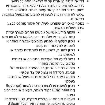
דרישת ביטול קישורים על פי דרישה: המפעיל רשאי
לדרוש, לפי שיקול דעתו הבלעדי וללא צורך בהסבר או
נימוק, ביטול של כל קישור עמוק לאתר. לגולש או לצד
שלישי לא תהיה זכות לטעון או לתבוע מהמפעיל בעקבות
דרישה זו.
בנוסף לאיסורים שפורטו לעיל, חל איסור מוחלט לבצע
את הפעולות הבאות:
איסוף מידע אישי של גולשים אחרים לצורך יצירת
קשר לא רצוי או שליחת דואר אלקטרוני לא מורשה;
ניסיון לעקוף או לפגוע באמצעי אבטחה באתר או
להפריע לפעילותו התקינה;
ניסיון להונות, להטעות או להתחזות לאתר או
לגולשים בו;
ניצול לרעה של מערכות התמיכה או דיווחים
כוזבים על תקלות באתר;
שימוש במידע שהתקבל מהאתר למטרות של
פגיעה, הטרדה או ניצול של צד שלישי;
שימוש באתר כדי להתחרות במפעיל או לפגוע
בעסקיו;
ניסיון לפענח או לבצע הנדסה לאחור (Reverse
Engineering) לקוד האתר, לעיצוב או לכל רכיב
באתר;
העלאת תוכנות או קבצים מזיקים, כגון וירוסים או
סוסים טרויאניים, או הפצת דואר זבל (Spam);