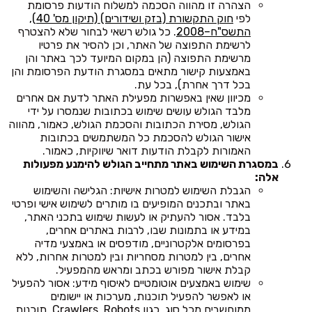
הצהרה זו מהווה הסכמה למשלוח הודעות פרסומת
לפי
חוק התקשורת (בזק ושידורים) (תיקון מס' 40),
התשס"ח–2008
. כל גולש רשאי לבחור שלא להצטרף
לרשימת התפוצה של האתר, וכן להסיר את פרטיו
מרשימת התפוצה (הן במקום המיועד לכך באתר והן
באמצעות קישור מתאים במסגרת הודעת הפרסומת והן
בכל דרך אחרת), בכל עת.
מכיוון שאין באפשרות מפעילת האתר לדעת אם אחרים
מלבד הגולש עושים שימוש בכתובות שנמסרו על ידי
הגולש, מסירת הכתובות והסכמת הגולש, כאמור, מהווה
אישור הגולש להסכמת כל המשתמשים בכתובות
האמורות לקבלת הודעות דואר שיווקיות, כאמור.
במסגרת השימוש באתר מתחייב הגולש להימנע מפעולות
אלה:
הגבלת השימוש למטרות אישיות: הגלישה והשימוש
באתר ובתכנים המופיעים בו מותרים לשימוש אישי ופרטי
בלבד. אסור להעתיק או לעשות שימוש בתכני האתר,
במידע או בתמונות שבו, לרבות באתרים אחרים,
בפרסומים אלקטרוניים, מודפסים או באמצעי מדיה
אחרים, בין למטרות מסחריות ובין למטרות אחרות, ללא
קבלת אישור מפורש בכתב ומראש מהמפעיל.
שימוש באמצעים אוטומטיים לאיסוף מידע: אסור להפעיל
או לאפשר להפעיל תוכנות, מערכות או יישומים
ממוחשבים מכל סוג, כגון Crawlers, Robots, תוכנות