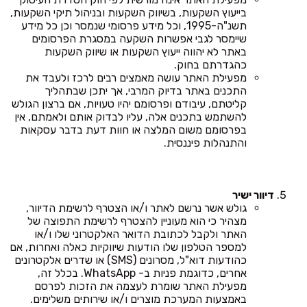
בייעוץ השקעות, בשיווק השקעות ובניהול תיקי השקעות,
תשנ"ה-1995, וכל מידע פרסומי שנמסר וכן כל מידע
שיימסר לגבי אפשרות השקעה במסגרת הפרסומים
באתר לא יהווה ייעוץ השקעות או שיווק השקעות
כהגדרתם בחוק.
מפעילת האתר עושה מאמצים רבים לרכז ולעבד את
התכנים באתר בדיוק המרבי, אך יתכן שבתהליך
קליטתם, עיבודם ופרסומם יהיו טעויות, אם ברצון הגולש
להשתמש בתכנים אלה, עליו לבדוק אותם ולאמתם, אין
בפרסומם משום המלצה או חוות דעת בדבר עסקאות
והתנהלות פיננסית.
דיוור ישיר
גולש אשר נרשם לאתר ו/או הצטרף לרשימת הדיוור,
מצהיר כי הוא מעוניין להצטרף לרשימת התפוצה של
האתר ולקבל לכתובת הדואר האלקטרוני שלו ו/או
למספר הטלפון שלו הודעות שיווקיות כאלה ואחרות, אם
כהודעות דוא"ל, מסרונים (SMS) או שדרים אלקטרונים
אחרים, כדוגמת פניות ב- WhatsApp. בכלל זה,
מפעילת האתר שומרת לעצמה את הזכות לפרסם
באמצעות המערכת מוצרים ו/או שירותים משלימים.