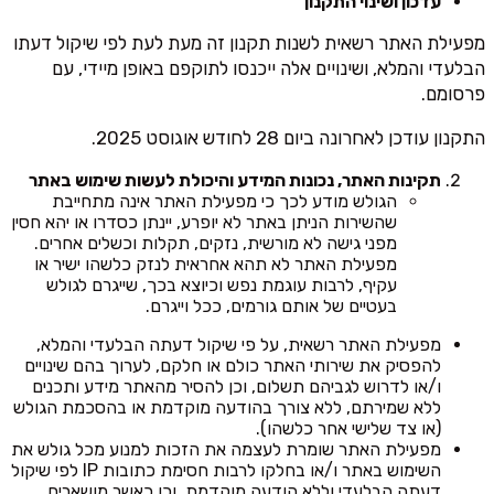
עדכון ושינוי התקנון
מפעילת האתר רשאית לשנות תקנון זה מעת לעת לפי שיקול דעתו
הבלעדי והמלא, ושינויים אלה ייכנסו לתוקפם באופן מיידי, עם
פרסומם.
התקנון עודכן לאחרונה ביום 28 לחודש אוגוסט 2025.
תקינות האתר, נכונות המידע והיכולת לעשות שימוש באתר
הגולש מודע לכך כי מפעילת האתר אינה מתחייבת
שהשירות הניתן באתר לא יופרע, יינתן כסדרו או יהא חסין
מפני גישה לא מורשית, נזקים, תקלות וכשלים אחרים.
מפעילת האתר לא תהא אחראית לנזק כלשהו ישיר או
עקיף, לרבות עוגמת נפש וכיוצא בכך, שייגרם לגולש
בעטיים של אותם גורמים, ככל וייגרם.
מפעילת האתר רשאית, על פי שיקול דעתה הבלעדי והמלא,
להפסיק את שירותי האתר כולם או חלקם, לערוך בהם שינויים
ו/או לדרוש לגביהם תשלום, וכן להסיר מהאתר מידע ותכנים
ללא שמירתם, ללא צורך בהודעה מוקדמת או בהסכמת הגולש
(או צד שלישי אחר כלשהו).
מפעילת האתר שומרת לעצמה את הזכות למנוע מכל גולש את
השימוש באתר ו/או בחלקו לרבות חסימת כתובות IP לפי שיקול
דעתה הבלעדי וללא הודעה מוקדמת, וכן כאשר מושארים