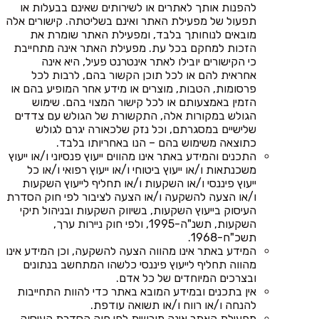
להפנות אותך לאתרים או לשירותים שאינם בבעלות או
תפעול של מפעילת האתר ואינם בשליטתה. קישורים אלה
מובאים לנוחותך בלבד, ומפעילת האתר שומרת את
הזכות למחקם בכל עת. מפעילת האתר אינה מתחייבת
כי הקישורים יובילו לאתר אינטרנט פעיל, היא אינה
אחראית להם או לכל תוכן הקשור בהם, לרבות לכל
פרסומות, הטבות, מוצרים או מידע אחר המופיע בהם או
הזמין באמצעותם או לכל קישור המצוי בהם. שימוש
הגולש במקורות אלה, התקשורת של הגולש עם צדדים
שלישיים במסגרתם, וכל נזק שלכאורה יגרם לגולש
כתוצאה משימוש בהם – הנו באחריותו בלבד.
התכנים והמידע באתר אינו מהווים ייעוץ פנסיוני ו/או ייעוץ
משכנתאות ו/או ייעוץ ביטוחי ו/או ייעוץ רפואי ו/או כל
ייעוץ פיננסי ו/או השקעות ו/או תחליף לייעוץ השקעות
ו/או הצעה להשקעה ו/או הצעה לציבור לפי חוק הסדרת
העיסוק בייעוץ השקעות, בשיווק השקעות ובניהול תיקי
השקעות, תשנ"ה-1995, ולפי חוק ניירות ערך,
תשכ"ח-1968.
המידע באתר אינו מהווה הצעה להשקעה, וכן המידע אינו
מהווה תחליף לייעוץ פיננסי כלשהו המתחשב בנתונים
ובצרכים המיוחדים של כל אדם.
אין בתכנים ובמידע המובא באתר כדי להוות התחייבות
להנחה ו/או רווח ו/או תשואה עודפת.
מפעילת האתר אינה מורשית לפי חוק הסדרת העיסוק