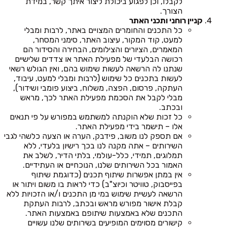
לקבלו, וכן לפגוע ביכולת ליצור איתך קשר, במידת
הצורך.
קניין רוחני ותכני האתר
כל התכנים והחומרים המצויים באתר, לרבות ומבלי
למעט, קוד המקור, עיצוב האתר, סימני המסחר,
המאמרים, הציורים והצילומים, הבחירה והסידור הם
רכושה הבלעדי של מפעילת האתר או צדדים שלישיים
שנתנו לה הרשאה לעשות שימוש בהם, ואין הגולש רשאי
לעשות בתכנים כל שימוש (לרבות ומבלי למעט, עיבוד,
העתקה, פרסום, הפצה, משלוח, ביצוע פומבי ושידור),
מבלי לקבל את הסכמת מפעילת האתר לכך, מראש
ובכתב.
כל זכות שלא הוקנתה למשתמש במפורש על פי תנאים
אלו – תישמר בידי מפעילת האתר.
אם תספק לנו משוב, פידבק, הערה או הצעה כלשהי לגבי
השירותים – אתה מקנה לנו בכך רישיון בלעדי, ללא
תמלוגים, תמידי, כלל-עולמי, בלתי הדיר, לשלב את
האמור בכל השירותים שלנו, הנוכחיים או העתידיים.
אין במתן אפשרות שיתוף תכנים (כדוגמת שיתוף
בפייסבוק, טוויטר וכיוצ"ב) כדי לראות בו משום ויתור או
הרשאה לעשיית שימוש במי מן התכנים ו/או הזכויות ללא
קבלת אישור מפורש מראש ובכתב, לרבות העתקת
התכנים שלא באמצעות שיתופם באמצעות האתר.
קישורים מסוימים המופיעים בשירותים שלנו עשויים