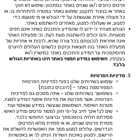
פרטים כוזבים ו/או שגויים באתר במתכוון; שימוש לא חוקי
באתר או בניגוד לתקנון; שימוש באתר במטרה להתחרות בו; או
כל פעולה אחרת שנעשתה על ידי הגולש או מי מטעמו כדי
למנוע, או שעלולה למנוע, מאחרים להשתמש באתר.
הגולש מצהיר כי ידוע לו שהמידע והתכנים באתר אינם חפים
מטעויות, והם יכולים להשתנות מעת לעת, וכי מפעילת האתר
אינה אחראית לנכונותם בכל צורה שהיא, לרבות אי אחריות של
מפעילת האתר בגין תוצאות ונזקים כלשהם העלולים להיגרם
מהסתמכות על המידע והתכנים באתר במישרין ו/או
בעקיפין.
השימוש במידע המצוי באתר הינו באחריות הגולש
בלבד
.
מדיניות הפרטיות
שימוש בשירותים שלנו כפוף למדיניות הפרטיות
המפורסמת באתר – [להכניס כתובת]
בשימושך בשירותים שלנו – אתה מסכים גם למדיניות
הפרטיות, אשר מפרטת את מדיניות איסוף המידע לסוגיו,
מטרות האיסוף, השימושים שנעשה במידע שנאסף ועוד.
שים לב! אינך חייב על-פי חוק למסור פרטים ומידע האישי.
מסירתם תלויה בהסכמתך וברצונך החופשי בלבד.
מסירת פרטים שגויים, או אי מסירת מלוא הפרטים
הנדרשים, עלולים למנוע ממך את האפשרות להשלים את
הרישום, לפגוע באיכות השירות הניתן לך או באפשרות