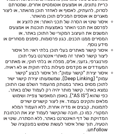
כריית נתונים, או אמצעים אוטומטיים אחרים, שמטרתם
לסרוק, להעתיק, לאסוף או לאחזר תוכן מהאתר, או ליצור
מאגרים או אוספים המכילים תוכן מהאתר.
איסור שינוי או הסרה של תכני האתר: אין להציג או
לפרסם את תכני האתר באמצעות תוכנות או אמצעים
המשנים את העיצוב המקורי של התוכן באתר, או
המסירים ממנו תכנים, כגון פרסומות, סימנים מסחריים או
מידע נוסף.
איסור קישור מאתרים בעלי תוכן בלתי ראוי: חל איסור
ליצור קישור לאתר זה מאתרי אינטרנט בעלי תוכן
פורנוגרפי, גזעני, אלים, מפלה או בלתי חוקי, או מאתרים
המעודדים או מקדמים פעילות בלתי חוקית או לא ראויה.
איסור יצירת "קישור עמוק": חל איסור לבצע "קישור
עמוק" (Deep Linking), שמשמעותו יצירת קישור ישיר
לתוכן מסוים באתר במנותק מהעמוד השלם שבו התוכן
נמצא באתר. קישור מותר יהיה רק לעמוד שלם באתר,
כפי שהוא ("AS IS"), באופן המאפשר צפייה ושימוש
מלאים ותקינים בעמוד. אין ליצור קישורים ישירים
לתמונות, קבצים או מדיה אחרת, ללא העמוד המלא
המקורי. כמו כן, חובה שהקישור לעמוד יציג את הכתובת
המדויקת של דף האינטרנט באתר, ללא הסתרה, שינוי או
הטעיה, תוך שחל איסור לעשות שימוש בפונקציה של
unfollow.