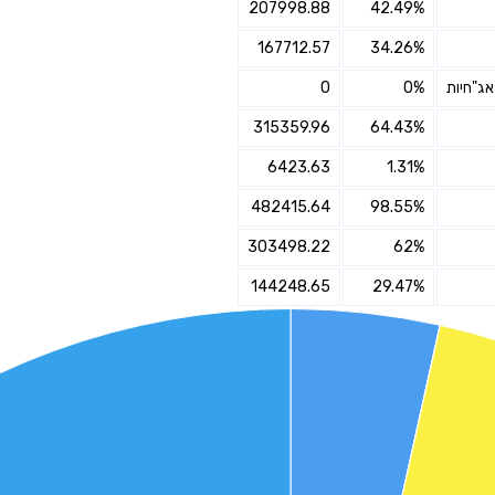
207998.88
42.49%
אני מאשר את תנאיי השימוש והפרטיות של האתר
167712.57
34.26%
מאשר כי פרטיי ישמשו לקבלת פניות והצעות שיווקיות למוצרים
0
0%
פנסיוניים\ביטוח באמצעות טלפון, מייל או SMS מאיתנו או צד שלישי
שליחה
315359.96
64.43%
6423.63
1.31%
482415.64
98.55%
303498.22
62%
144248.65
29.47%