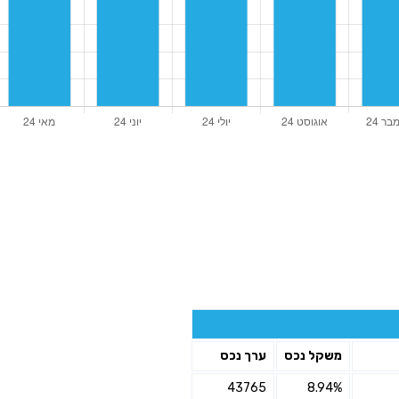
משקל נכס
ערך נכס
43765
8.94%