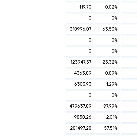
×
119.70
0.02%
הצטרפו למגדל מקפת משלימה מניות
0
0%
✔️ לבחינת היכולת להגדלת
310996.07
63.53%
התשואה והוזלת דמי הניהול
עם מתכנן פיננסי, השאירו פרטים:
0
0%
שם מלא
0
0%
123947.57
25.32%
נייד
4363.89
0.89%
פעולה נדרשת
6303.93
1.29%
0
0%
היכן מנוהל החיסכון?
479637.89
97.99%
חיפוש
9858.26
2.01%
סכום חיסכון בקרן
281497.28
57.51%