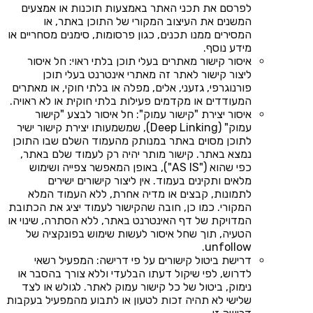
לפרסם את תכני האתר באמצעות תוכנות או אמצעים
המשנים את העיצוב המקורי של התוכן באתר, או
המסירים ממנו תכנים, כגון פרסומות, סימנים מסחריים או
מידע נוסף.
איסור קישור מאתרים בעלי תוכן בלתי ראוי: חל איסור
ליצור קישור לאתר זה מאתרי אינטרנט בעלי תוכן
פורנוגרפי, גזעני, אלים, מפלה או בלתי חוקי, או מאתרים
המעודדים או מקדמים פעילות בלתי חוקית או לא ראויה.
איסור יצירת "קישור עמוק": חל איסור לבצע "קישור
עמוק" (Deep Linking), שמשמעותו יצירת קישור ישיר
לתוכן מסוים באתר במנותק מהעמוד השלם שבו התוכן
נמצא באתר. קישור מותר יהיה רק לעמוד שלם באתר,
כפי שהוא ("AS IS"), באופן המאפשר צפייה ושימוש
מלאים ותקינים בעמוד. אין ליצור קישורים ישירים
לתמונות, קבצים או מדיה אחרת, ללא העמוד המלא
המקורי. כמו כן, חובה שהקישור לעמוד יציג את הכתובת
המדויקת של דף האינטרנט באתר, ללא הסתרה, שינוי או
הטעיה, תוך שחל איסור לעשות שימוש בפונקציה של
unfollow.
דרישת ביטול קישורים על פי דרישה: המפעיל רשאי
לדרוש, לפי שיקול דעתו הבלעדי וללא צורך בהסבר או
נימוק, ביטול של כל קישור עמוק לאתר. לגולש או לצד
שלישי לא תהיה זכות לטעון או לתבוע מהמפעיל בעקבות