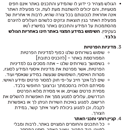
הגולש מצהיר כי ידוע לו שהמידע והתכנים באתר אינם חפים
מטעויות, והם יכולים להשתנות מעת לעת, וכי מפעילת האתר
אינה אחראית לנכונותם בכל צורה שהיא, לרבות אי אחריות של
מפעילת האתר בגין תוצאות ונזקים כלשהם העלולים להיגרם
מהסתמכות על המידע והתכנים באתר במישרין ו/או
בעקיפין.
השימוש במידע המצוי באתר הינו באחריות הגולש
בלבד
.
מדיניות הפרטיות
שימוש בשירותים שלנו כפוף למדיניות הפרטיות
המפורסמת באתר – [להכניס כתובת]
בשימושך בשירותים שלנו – אתה מסכים גם למדיניות
הפרטיות, אשר מפרטת את מדיניות איסוף המידע לסוגיו,
מטרות האיסוף, השימושים שנעשה במידע שנאסף ועוד.
שים לב! אינך חייב על-פי חוק למסור פרטים ומידע האישי.
מסירתם תלויה בהסכמתך וברצונך החופשי בלבד.
מסירת פרטים שגויים, או אי מסירת מלוא הפרטים
הנדרשים, עלולים למנוע ממך את האפשרות להשלים את
הרישום, לפגוע באיכות השירות הניתן לך או באפשרות
לקבלו, וכן לפגוע ביכולת ליצור איתך קשר, במידת
הצורך.
קניין רוחני ותכני האתר
כל התכנים והחומרים המצויים באתר, לרבות ומבלי
למעט, קוד המקור, עיצוב האתר, סימני המסחר,