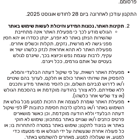
פרסומם.
התקנון עודכן לאחרונה ביום 28 לחודש אוגוסט 2025.
תקינות האתר, נכונות המידע והיכולת לעשות שימוש באתר
הגולש מודע לכך כי מפעילת האתר אינה מתחייבת
שהשירות הניתן באתר לא יופרע, יינתן כסדרו או יהא חסין
מפני גישה לא מורשית, נזקים, תקלות וכשלים אחרים.
מפעילת האתר לא תהא אחראית לנזק כלשהו ישיר או
עקיף, לרבות עוגמת נפש וכיוצא בכך, שייגרם לגולש
בעטיים של אותם גורמים, ככל וייגרם.
מפעילת האתר רשאית, על פי שיקול דעתה הבלעדי והמלא,
להפסיק את שירותי האתר כולם או חלקם, לערוך בהם שינויים
ו/או לדרוש לגביהם תשלום, וכן להסיר מהאתר מידע ותכנים
ללא שמירתם, ללא צורך בהודעה מוקדמת או בהסכמת הגולש
(או צד שלישי אחר כלשהו).
מפעילת האתר שומרת לעצמה את הזכות למנוע מכל גולש את
השימוש באתר ו/או בחלקו לרבות חסימת כתובות IP לפי שיקול
דעתה הבלעדי וללא הודעה מוקדמת, וכן כאשר מושארים
פרטים כוזבים ו/או שגויים באתר במתכוון; שימוש לא חוקי
באתר או בניגוד לתקנון; שימוש באתר במטרה להתחרות בו; או
כל פעולה אחרת שנעשתה על ידי הגולש או מי מטעמו כדי
למנוע, או שעלולה למנוע, מאחרים להשתמש באתר.