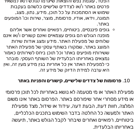
הפסד, עוגמת נפש והוצאות שייגרמו לגולש ו/או למשאיר
פרטים באתר ו/או לצדדים שלישיים כלשהם בעקבות
שימוש או הסתמכות על כל תוכן, מידע, נתון, מצג,
תמונה, וידאו, אודיו, פרסומת, מוצר, שירות וכו' המופעים
באתר.
גופים פיננסיים, ביטוחיים, רפואיים ואחרים אשר אליהם
מופנה הגולש הם גופים עצמאיים ואינם קשורים ו/או אינם
שלוחים של מפעילת האתר. מידע ומצג אודות שירות
המוצג באתר, שמקורו בשותף עסקי של מפעילת האתר
ששירותיו מופיעים באתר וכל תוכן ביחס לשירותים כאמור
נמצאים באחריותו הבלעדית של השותף העסקי. מובהר
כי למפעילת האתר אין כל אחריות בגין מידע מעין זה, ואין
היא ערבה למידת הדיוק של מידע זה.
פרסומות של צדדים שלישיים, קישורים והפניות באתר
מפעילת האתר או מי מטעמה לא נושא באחריות לכל תוכן פרסומי
או מידע מסחרי אחר שיפורסם באתר. הפרסום באתר אינו משום
המלצה, חוות דעת, הבעת דעה, עידוד או שידול, מצד מפעילת
האתר ולמעשה כל החלטה בדבר השימוש בתכנים הכלכליים,
ביטוחיים, רפואיים ואחרים שיבחר לקבל הגולש באתר, תיעשה
באחריותו הבלעדית.