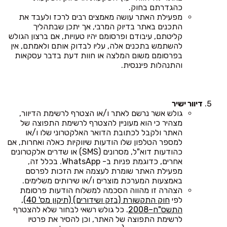
כהגדרתם בחוק.
מפעילת האתר עושה מאמצים רבים לרכז ולעבד את
התכנים באתר בדיוק המרבי, אך יתכן שבתהליך
קליטתם, עיבודם ופרסומם יהיו טעויות, אם ברצון הגולש
להשתמש בתכנים אלה, עליו לבדוק אותם ולאמתם, אין
בפרסומם משום המלצה או חוות דעת בדבר עסקאות
והתנהלות פיננסית.
דיוור ישיר
גולש אשר נרשם לאתר ו/או הצטרף לרשימת הדיוור,
מצהיר כי הוא מעוניין להצטרף לרשימת התפוצה של
האתר ולקבל לכתובת הדואר האלקטרוני שלו ו/או
למספר הטלפון שלו הודעות שיווקיות כאלה ואחרות, אם
כהודעות דוא"ל, מסרונים (SMS) או שדרים אלקטרונים
אחרים, כדוגמת פניות ב- WhatsApp. בכלל זה,
מפעילת האתר שומרת לעצמה את הזכות לפרסם
באמצעות המערכת מוצרים ו/או שירותים משלימים.
הצהרה זו מהווה הסכמה למשלוח הודעות פרסומת
לפי
חוק התקשורת (בזק ושידורים) (תיקון מס' 40),
התשס"ח–2008
. כל גולש רשאי לבחור שלא להצטרף
לרשימת התפוצה של האתר, וכן להסיר את פרטיו