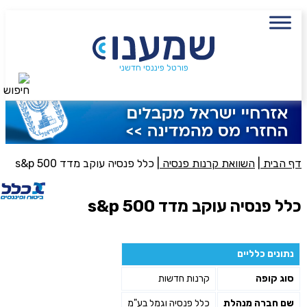
עם מתכנן פיננסי, השאירו פרטים:
שם מלא
נייד
פורטל פיננסי חדשני
חיפוש
פעולה נדרשת
היכן מנוהל החיסכון?
דף הבית
|
השוואת קרנות פנסיה
|
כלל פנסיה עוקב מדד s&p 500
סכום חיסכון בקרן
כלל פנסיה עוקב מדד s&p 500
אני מאשר את תנאיי השימוש והפרטיות של האתר
נתונים כלליים
מאשר כי פרטיי ישמשו לקבלת פניות והצעות שיווקיות למוצרים
סוג קופה
קרנות חדשות
פנסיוניים\ביטוח באמצעות טלפון, מייל או SMS מאיתנו או צד שלישי
שליחה
שם חברה מנהלת
כלל פנסיה וגמל בע"מ