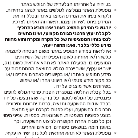
בו, יהיה על אחריותו הבלעדית של הגולש באתר.
מפעילת האתר ממליצה לגולשים באתר לנהוג בזהירות,
ולקרוא בעיון את המידע המוצג באתר ובכלל זה את
המידע ביחס לשירות עצמו, תיאורו והתאמתו לצרכיו.
יודגש כי המידע המוצג באתר אינו מובא כתחליף
לקבלת יעוץ פרטני מגורם מקצועי, ואינו מתאים
לנסיבותיו הספציפיות של כל מקרה ומקרה והוא מהווה
מידע כללי בלבד, ואינו מהווה ייעוץ
.
אין לראות במידע המופיע באתר משום הבטחה לתוצאה
כלשהי ו/או אחריות לאופן הפעילויות של השירותים
המוצעים בו. מפעילת האתר לא תהא אחראית לשום נזק,
ישיר או עקיף, אשר ייגרם לגולש כתוצאה מהסתמכות על
מידע המופיע באתר ו/או בקישורים לאתרים אחרים ו/או
כל מקור מידע פנימי ו/או חיצוני אחר ו/או שימוש
בשירותים אשר מוצגים על ידו.
בכל קבלת החלטה במסגרת הפנית פרטי הגולש לגופים
פיננסיים, על הגולש לסמוך על בדיקה שהתבצעה על ידו
בלבד אודות ההשקעה ותנאיה, לרבות יתרונות וסיכונים
הכרוכים בהשקעה, ועליו לפנות לקבלת ייעוץ מתאים
בנוגע לסוגיות משפטיות, חשבונאיות, כספיות, ענייני מיסוי
וכן כל סוגיה אחרת הקשורה לביצוע ההשקעה. וכך
באופן דומה בנושאים ביטוחיים, רפואיים ואחרים.
מפעילת האתר לא תהא אחראית לכל נזק ישיר או עקיף,