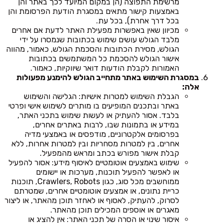
מרשימת התפוצה (הן במקום המיועד לכך באתר והן
באמצעות קישור מתאים במסגרת הודעת הפרסומת והן
בכל דרך אחרת), בכל עת.
מכיוון שאין באפשרות מפעילת האתר לדעת אם אחרים
מלבד הגולש עושים שימוש בכתובות שנמסרו על ידי
הגולש, מסירת הכתובות והסכמת הגולש, כאמור, מהווה
אישור הגולש להסכמת כל המשתמשים בכתובות
האמורות לקבלת הודעות דואר שיווקיות, כאמור.
במסגרת השימוש באתר מתחייב הגולש להימנע מפעולות
אלה:
הגבלת השימוש למטרות אישיות: הגלישה והשימוש
באתר ובתכנים המופיעים בו מותרים לשימוש אישי ופרטי
בלבד. אסור להעתיק או לעשות שימוש בתכני האתר,
במידע או בתמונות שבו, לרבות באתרים אחרים,
בפרסומים אלקטרוניים, מודפסים או באמצעי מדיה
אחרים, בין למטרות מסחריות ובין למטרות אחרות, ללא
קבלת אישור מפורש בכתב ומראש מהמפעיל.
שימוש באמצעים אוטומטיים לאיסוף מידע: אסור להפעיל
או לאפשר להפעיל תוכנות, מערכות או יישומים
ממוחשבים מכל סוג, כגון Crawlers, Robots, תוכנות
כריית נתונים, או אמצעים אוטומטיים אחרים, שמטרתם
לסרוק, להעתיק, לאסוף או לאחזר תוכן מהאתר, או ליצור
מאגרים או אוספים המכילים תוכן מהאתר.
איסור שינוי או הסרה של תכני האתר: אין להציג או