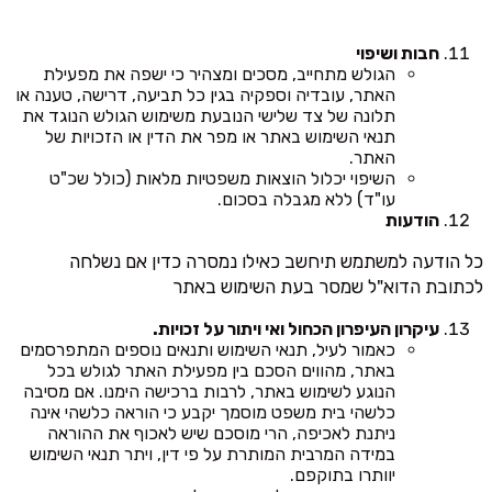
חבות ושיפוי
הגולש מתחייב, מסכים ומצהיר כי ישפה את מפעילת
האתר, עובדיה וספקיה בגין כל תביעה, דרישה, טענה או
תלונה של צד שלישי הנובעת משימוש הגולש הנוגד את
תנאי השימוש באתר או מפר את הדין או הזכויות של
האתר.
השיפוי יכלול הוצאות משפטיות מלאות (כולל שכ"ט
עו"ד) ללא מגבלה בסכום.
הודעות
כל הודעה למשתמש תיחשב כאילו נמסרה כדין אם נשלחה
לכתובת הדוא"ל שמסר בעת השימוש באתר
עיקרון העיפרון הכחול ואי ויתור על זכויות.
כאמור לעיל, תנאי השימוש ותנאים נוספים המתפרסמים
באתר, מהווים הסכם בין מפעילת האתר לגולש בכל
הנוגע לשימוש באתר, לרבות ברכישה הימנו. אם מסיבה
כלשהי בית משפט מוסמך יקבע כי הוראה כלשהי אינה
ניתנת לאכיפה, הרי מוסכם שיש לאכוף את ההוראה
במידה המרבית המותרת על פי דין, ויתר תנאי השימוש
יוותרו בתוקפם.