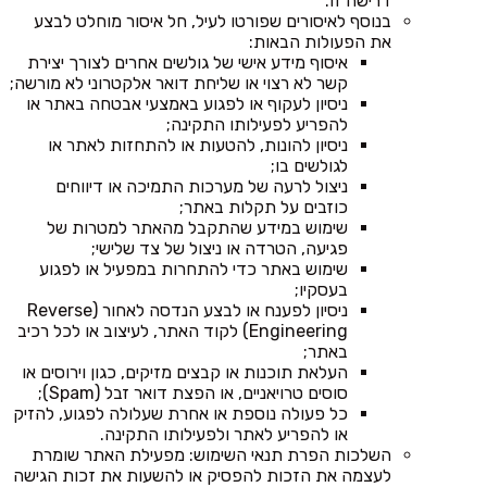
דרישה זו.
בנוסף לאיסורים שפורטו לעיל, חל איסור מוחלט לבצע
את הפעולות הבאות:
איסוף מידע אישי של גולשים אחרים לצורך יצירת
קשר לא רצוי או שליחת דואר אלקטרוני לא מורשה;
ניסיון לעקוף או לפגוע באמצעי אבטחה באתר או
להפריע לפעילותו התקינה;
ניסיון להונות, להטעות או להתחזות לאתר או
לגולשים בו;
ניצול לרעה של מערכות התמיכה או דיווחים
כוזבים על תקלות באתר;
שימוש במידע שהתקבל מהאתר למטרות של
פגיעה, הטרדה או ניצול של צד שלישי;
שימוש באתר כדי להתחרות במפעיל או לפגוע
בעסקיו;
ניסיון לפענח או לבצע הנדסה לאחור (Reverse
Engineering) לקוד האתר, לעיצוב או לכל רכיב
באתר;
העלאת תוכנות או קבצים מזיקים, כגון וירוסים או
סוסים טרויאניים, או הפצת דואר זבל (Spam);
כל פעולה נוספת או אחרת שעלולה לפגוע, להזיק
או להפריע לאתר ולפעילותו התקינה.
השלכות הפרת תנאי השימוש: מפעילת האתר שומרת
לעצמה את הזכות להפסיק או להשעות את זכות הגישה