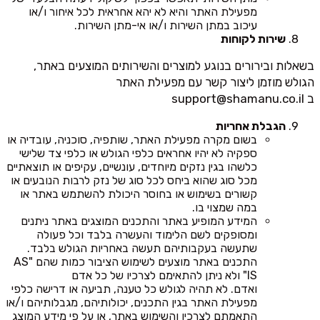
מפעילת האתר והיא לא יהא אחראית לכל איחור ו/או
עיכוב במתן השירות ו/או אי-מתן השירות.
שירות לקוחות
בשאלות ובירורים בנוגע למוצרים והשירותים המוצעים באתר,
הגולש מוזמן ליצור קשר עם מפעילת האתר
ב
support@shamanu.co.il
הגבלת אחריות
בשום מקרה מפעילת האתר, שותפיה, סוכניה, עובדיה או
ספקיה לא יהיו אחראים כלפי הגולש או כלפי צד שלישי
כלשהו בגין נזקים מיוחדים, עונשיים, עקיפים או תוצאתיים
מכל סוג שהוא ביחס לכל סוג של נזק לרבות הנובעים או
קשורים בשימוש או בחוסר היכולת להשתמש באתר או
במה שמצוי בו.
המידע המופיע באתר והתכנים המוצגים באתר ניתנים
ומסופקים לשם הלימוד והעשרה בלבד וכל פעולה
שתעשה בעקבותיהם תעשה באחריות הגולש בלבד.
התכנים באתר מוצעים לשימוש הציבור כמות שהם "AS
IS" ולא ניתן להתאימם לצרכיו של כל אדם
ואדם. לא תהיה לגולש כל טענה, תביעה או דרישה כלפי
מפעילת האתר בגין התכנים, יכולותיהם, מגבלותיהם ו/או
התאמתם לצרכיו והשימוש באתר, או על פי מידע המוצג