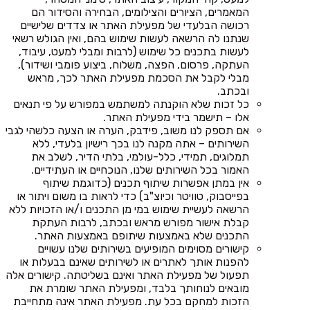
המאמרים, הציורים והצילומים, הבחירה והסידור הם
רכושה הבלעדי של מפעילת האתר או צדדים שלישיים
שנתנו לה הרשאה לעשות שימוש בהם, ואין הגולש רשאי
לעשות בתכנים כל שימוש (לרבות ומבלי למעט, עיבוד,
העתקה, פרסום, הפצה, משלוח, ביצוע פומבי ושידור),
מבלי לקבל את הסכמת מפעילת האתר לכך, מראש
ובכתב.
כל זכות שלא הוקנתה למשתמש במפורש על פי תנאים
אלו – תישמר בידי מפעילת האתר.
אם תספק לנו משוב, פידבק, הערה או הצעה כלשהי לגבי
השירותים – אתה מקנה לנו בכך רישיון בלעדי, ללא
תמלוגים, תמידי, כלל-עולמי, בלתי הדיר, לשלב את
האמור בכל השירותים שלנו, הנוכחיים או העתידיים.
אין במתן אפשרות שיתוף תכנים (כדוגמת שיתוף
בפייסבוק, טוויטר וכיוצ"ב) כדי לראות בו משום ויתור או
הרשאה לעשיית שימוש במי מן התכנים ו/או הזכויות ללא
קבלת אישור מפורש מראש ובכתב, לרבות העתקת
התכנים שלא באמצעות שיתופם באמצעות האתר.
קישורים מסוימים המופיעים בשירותים שלנו עשויים
להפנות אותך לאתרים או לשירותים שאינם בבעלות או
תפעול של מפעילת האתר ואינם בשליטתה. קישורים אלה
מובאים לנוחותך בלבד, ומפעילת האתר שומרת את
הזכות למחקם בכל עת. מפעילת האתר אינה מתחייבת