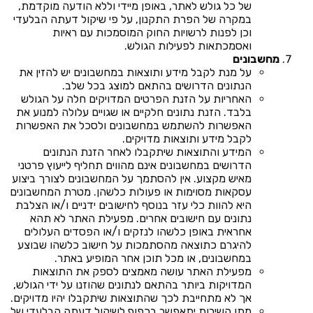
של כל גולש לאתר, באופן מיידי וללא הודעה מוקדמת,
במקרה של הפרת התקנון, על פי שיקול דעתה הבלעדי
וכן לפנות לרשויות החוק המוסמכות עם ראיות
ואסמכתאות לפעילות הגולש.
מחשבונים
על מנת לקבל מידע ותוצאות במחשבונים יש להזין את
הנתונים הדרושים בהתאם למוצג בכל שלב.
האחריות על הזנת הפרטים המדויקים חלה על הגולש
בלבד. הזנת נתונים חלקיים או שגויים עלולה למנוע את
האפשרות להשתמש במחשבונים ולסכל את האפשרות
לקבל מידע ותוצאות מדויקים.
המידע והתוצאות שיתקבלו לאחר הזנת הנתונים
הדרושים במחשבונים אינם מהווים תחליף לייעוץ פרטני
מאיש מקצוע. אין להסתמך על המחשבונים לצורך ביצוע
עסקאות מסוימות או פעולות כלשהן. מטרת המחשבונים
היא להוות כלי עזר בנוסף לחישובים ידניים ו/או הצלבת
נתונים עם חישובים אחרים. מפעילת האתר לא תהא
אחראית באופן כלשהו לנזקים ו/או הפסדים העלולים
להיגרם כתוצאה מהסתמכות על חישוב כלשהו שבוצע
במחשבונים, או מכל תוכן אחר המופיע באתר.
מפעילת האתר עושה מאמצים לספק את התוצאות
המדויקות ביותר בהתאם לנתונים שהוזנו על ידי הגולש,
אך לא מתחייבת לכך שהתוצאות שיתקבלו יהיו מדויקים.
מתן השירות יתאפשר בכפוף לשיקול דעתה הבלעדי של