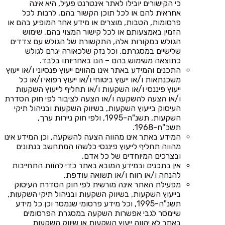
כי הקישורים יובילו לאתר אינטרנט פעיל, היא אינה
אחראית להם או לכל תוכן הקשור בהם, לרבות לכל
פרסומות, הטבות, מוצרים או מידע אחר המופיע בהם או
הזמין באמצעותם או לכל קישור המצוי בהם. שימוש
הגולש במקורות אלה, התקשורת של הגולש עם צדדים
שלישיים במסגרתם, וכל נזק שלכאורה יגרם לגולש
כתוצאה משימוש בהם – הנו באחריותו בלבד.
התכנים והמידע באתר אינו מהווים ייעוץ פנסיוני ו/או ייעוץ
משכנתאות ו/או ייעוץ ביטוחי ו/או ייעוץ רפואי ו/או כל
ייעוץ פיננסי ו/או השקעות ו/או תחליף לייעוץ השקעות
ו/או הצעה להשקעה ו/או הצעה לציבור לפי חוק הסדרת
העיסוק בייעוץ השקעות, בשיווק השקעות ובניהול תיקי
השקעות, תשנ"ה-1995, ולפי חוק ניירות ערך,
תשכ"ח-1968.
המידע באתר אינו מהווה הצעה להשקעה, וכן המידע אינו
מהווה תחליף לייעוץ פיננסי כלשהו המתחשב בנתונים
ובצרכים המיוחדים של כל אדם.
אין בתכנים ובמידע המובא באתר כדי להוות התחייבות
להנחה ו/או רווח ו/או תשואה עודפת.
מפעילת האתר אינה מורשית לפי חוק הסדרת העיסוק
בייעוץ השקעות, בשיווק השקעות ובניהול תיקי השקעות,
תשנ"ה-1995, וכל מידע פרסומי שנמסר וכן כל מידע
שיימסר לגבי אפשרות השקעה במסגרת הפרסומים
באתר לא יהווה ייעוץ השקעות או שיווק השקעות