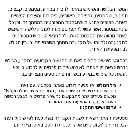
המשך הגלישה והשימוש באתר, לרבות במידע, מסמכים, קבצים,
תמונות, טקסטים, גרפיקה, תיאורים, ביקורות ומוצרים המצויים
באתר, כפופים לתנאים ולמגבלות המפורטים במסמך זה, וכן כל
שינוי במסמך, אשר עשוי להתפרסם מעת לעת. הגלישה והשימוש
באתר מהווה את הסכמת הגולש ל
כל
תנאי השימוש המפורטים
בתקנון זה ולהיותו של תקנון זה מסמך משפטי מחייב, בין הגולש
לבין מפעילת האתר.
ככל והגולש אינו מסכים לאלו מן התנאים הקבועים בתקנון, הגולש
נדרש לצאת מן האתר, לא להשאיר בו פרטים או לרכוש בו ולא
לעשות כל שימוש במידע ובשירותים הנוספים המצויים בו.
גיל הגולש
: אין מניעה לגלוש באתר, בכל גיל. עם זאת,
בהשארת פרטים או רכישה באתר, הגולש מצהיר שגילו מעל 18.
גולשים צעירים יותר מתבקשים להשאיר פרטים או לבצע רכישה
באתר
אך ורק
באמצעות אחד ההורים.
עדכון ושינוי התקנון
מפעילת האתר רשאית לשנות תקנון זה מעת לעת לפי שיקול דעתו
הבלעדי והמלא, ושינויים אלה ייכנסו לתוקפם באופן מיידי, עם