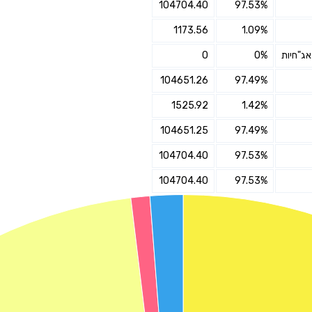
104704.40
97.53%
1173.56
1.09%
אני מאשר את תנאיי השימוש והפרטיות של האתר
מאשר כי פרטיי ישמשו לקבלת פניות והצעות שיווקיות למוצרים
0
0%
פנסיוניים\ביטוח באמצעות טלפון, מייל או SMS מאיתנו או צד שלישי
שליחה
104651.26
97.49%
1525.92
1.42%
104651.25
97.49%
104704.40
97.53%
104704.40
97.53%