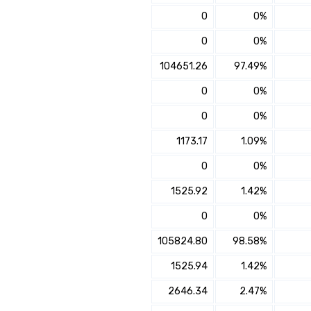
×
0
0%
הצטרפו להראל פנסיה כללית עוקב מדדי מניות
0
0%
✔️ לבחינת היכולת להגדלת
104651.26
97.49%
התשואה והוזלת דמי הניהול
עם מתכנן פיננסי, השאירו פרטים:
0
0%
שם מלא
0
0%
1173.17
1.09%
נייד
0
0%
פעולה נדרשת
1525.92
1.42%
0
0%
היכן מנוהל החיסכון?
105824.80
98.58%
חיפוש
1525.94
1.42%
סכום חיסכון בקרן
2646.34
2.47%