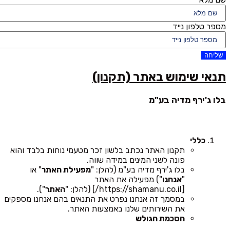
מספר טלפון נייד
שליחה
תנאי שימוש באתר (תקנון)
בלו ג'ירף מדיה בע"מ
כללי
תקנון האתר נכתב בלשון זכר מטעמי נוחות בלבד והוא
פונה לשני המינים במידה שווה.
בלו ג'ירף מדיה בע"מ (להלן: "
מפעילת האתר
" או
"
אנחנו
") מפעילה את האתר
[https://shamanu.co.il/] (להלן: "
האתר
").
במסמך זה אנחנו נפרט את התנאים בהם אנחנו מספקים
את השירותים שלנו באמצעות האתר.
הסכמת הגולש