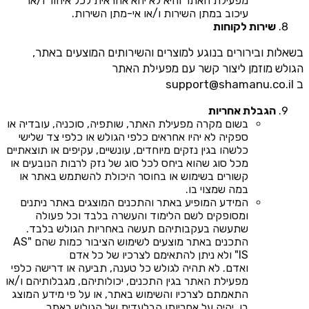
מפעילת האתר והיא לא יהא אחראית לכל איחור ו/או
עיכוב במתן השירות ו/או אי-מתן השירות.
שירות לקוחות
בשאלות ובירורים בנוגע למוצרים והשירותים המוצעים באתר,
הגולש מוזמן ליצור קשר עם מפעילת האתר
ב
support@shamanu.co.il
הגבלת אחריות
בשום מקרה מפעילת האתר, שותפיה, סוכניה, עובדיה או
ספקיה לא יהיו אחראים כלפי הגולש או כלפי צד שלישי
כלשהו בגין נזקים מיוחדים, עונשיים, עקיפים או תוצאתיים
מכל סוג שהוא ביחס לכל סוג של נזק לרבות הנובעים או
קשורים בשימוש או בחוסר היכולת להשתמש באתר או
במה שמצוי בו.
המידע המופיע באתר והתכנים המוצגים באתר ניתנים
ומסופקים לשם הלימוד והעשרה בלבד וכל פעולה
שתעשה בעקבותיהם תעשה באחריות הגולש בלבד.
התכנים באתר מוצעים לשימוש הציבור כמות שהם "AS
IS" ולא ניתן להתאימם לצרכיו של כל אדם
ואדם. לא תהיה לגולש כל טענה, תביעה או דרישה כלפי
מפעילת האתר בגין התכנים, יכולותיהם, מגבלותיהם ו/או
התאמתם לצרכיו והשימוש באתר, או על פי מידע המוצג
בו, יהיה על אחריותו הבלעדית של הגולש באתר.