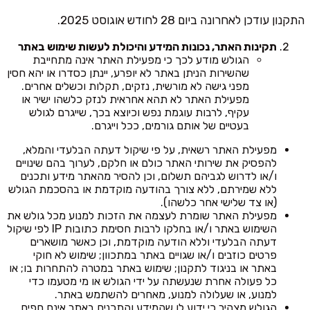
התקנון עודכן לאחרונה ביום 28 לחודש אוגוסט 2025.
תקינות האתר, נכונות המידע והיכולת לעשות שימוש באתר
הגולש מודע לכך כי מפעילת האתר אינה מתחייבת
שהשירות הניתן באתר לא יופרע, יינתן כסדרו או יהא חסין
מפני גישה לא מורשית, נזקים, תקלות וכשלים אחרים.
מפעילת האתר לא תהא אחראית לנזק כלשהו ישיר או
עקיף, לרבות עוגמת נפש וכיוצא בכך, שייגרם לגולש
בעטיים של אותם גורמים, ככל וייגרם.
מפעילת האתר רשאית, על פי שיקול דעתה הבלעדי והמלא,
להפסיק את שירותי האתר כולם או חלקם, לערוך בהם שינויים
ו/או לדרוש לגביהם תשלום, וכן להסיר מהאתר מידע ותכנים
ללא שמירתם, ללא צורך בהודעה מוקדמת או בהסכמת הגולש
(או צד שלישי אחר כלשהו).
מפעילת האתר שומרת לעצמה את הזכות למנוע מכל גולש את
השימוש באתר ו/או בחלקו לרבות חסימת כתובות IP לפי שיקול
דעתה הבלעדי וללא הודעה מוקדמת, וכן כאשר מושארים
פרטים כוזבים ו/או שגויים באתר במתכוון; שימוש לא חוקי
באתר או בניגוד לתקנון; שימוש באתר במטרה להתחרות בו; או
כל פעולה אחרת שנעשתה על ידי הגולש או מי מטעמו כדי
למנוע, או שעלולה למנוע, מאחרים להשתמש באתר.
הגולש מצהיר כי ידוע לו שהמידע והתכנים באתר אינם חפים