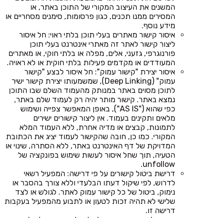
המשנים את העיצוב המקורי של התוכן באתר, או
המסירים ממנו תכנים, כגון פרסומות, סימנים מסחריים או
מידע נוסף.
איסור קישור מאתרים בעלי תוכן בלתי ראוי: חל איסור
ליצור קישור לאתר זה מאתרי אינטרנט בעלי תוכן
פורנוגרפי, גזעני, אלים, מפלה או בלתי חוקי, או מאתרים
המעודדים או מקדמים פעילות בלתי חוקית או לא ראויה.
איסור יצירת "קישור עמוק": חל איסור לבצע "קישור
עמוק" (Deep Linking), שמשמעותו יצירת קישור ישיר
לתוכן מסוים באתר במנותק מהעמוד השלם שבו התוכן
נמצא באתר. קישור מותר יהיה רק לעמוד שלם באתר,
כפי שהוא ("AS IS"), באופן המאפשר צפייה ושימוש
מלאים ותקינים בעמוד. אין ליצור קישורים ישירים
לתמונות, קבצים או מדיה אחרת, ללא העמוד המלא
המקורי. כמו כן, חובה שהקישור לעמוד יציג את הכתובת
המדויקת של דף האינטרנט באתר, ללא הסתרה, שינוי או
הטעיה, תוך שחל איסור לעשות שימוש בפונקציה של
unfollow.
דרישת ביטול קישורים על פי דרישה: המפעיל רשאי
לדרוש, לפי שיקול דעתו הבלעדי וללא צורך בהסבר או
נימוק, ביטול של כל קישור עמוק לאתר. לגולש או לצד
שלישי לא תהיה זכות לטעון או לתבוע מהמפעיל בעקבות
דרישה זו.