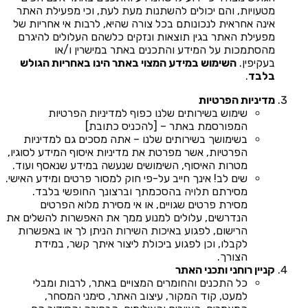
מטעויות, והם יכולים להשתנות מעת לעת, וכי מפעילת האתר
אינה אחראית לנכונותם בכל צורה שהיא, לרבות אי אחריות של
מפעילת האתר בגין תוצאות ונזקים כלשהם העלולים להיגרם
מהסתמכות על המידע והתכנים באתר במישרין ו/או
בעקיפין.
השימוש במידע המצוי באתר הינו באחריות הגולש
בלבד
.
מדיניות הפרטיות
שימוש בשירותים שלנו כפוף למדיניות הפרטיות
המפורסמת באתר – [להכניס כתובת]
בשימושך בשירותים שלנו – אתה מסכים גם למדיניות
הפרטיות, אשר מפרטת את מדיניות איסוף המידע לסוגיו,
מטרות האיסוף, השימושים שנעשה במידע שנאסף ועוד.
שים לב! אינך חייב על-פי חוק למסור פרטים ומידע האישי.
מסירתם תלויה בהסכמתך וברצונך החופשי בלבד.
מסירת פרטים שגויים, או אי מסירת מלוא הפרטים
הנדרשים, עלולים למנוע ממך את האפשרות להשלים את
הרישום, לפגוע באיכות השירות הניתן לך או באפשרות
לקבלו, וכן לפגוע ביכולת ליצור איתך קשר, במידת
הצורך.
קניין רוחני ותכני האתר
כל התכנים והחומרים המצויים באתר, לרבות ומבלי
למעט, קוד המקור, עיצוב האתר, סימני המסחר,