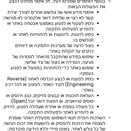
בנוסף לאיסורים שפורטו לעיל, חל איסור מוחלט לבצע
את הפעולות הבאות:
איסוף מידע אישי של גולשים אחרים לצורך יצירת
קשר לא רצוי או שליחת דואר אלקטרוני לא מורשה;
ניסיון לעקוף או לפגוע באמצעי אבטחה באתר או
להפריע לפעילותו התקינה;
ניסיון להונות, להטעות או להתחזות לאתר או
לגולשים בו;
ניצול לרעה של מערכות התמיכה או דיווחים
כוזבים על תקלות באתר;
שימוש במידע שהתקבל מהאתר למטרות של
פגיעה, הטרדה או ניצול של צד שלישי;
שימוש באתר כדי להתחרות במפעיל או לפגוע
בעסקיו;
ניסיון לפענח או לבצע הנדסה לאחור (Reverse
Engineering) לקוד האתר, לעיצוב או לכל רכיב
באתר;
העלאת תוכנות או קבצים מזיקים, כגון וירוסים או
סוסים טרויאניים, או הפצת דואר זבל (Spam);
כל פעולה נוספת או אחרת שעלולה לפגוע, להזיק
או להפריע לאתר ולפעילותו התקינה.
השלכות הפרת תנאי השימוש: מפעילת האתר שומרת
לעצמה את הזכות להפסיק או להשעות את זכות הגישה
של כל גולש לאתר, באופן מיידי וללא הודעה מוקדמת,