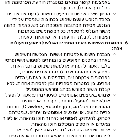
באמצעות קישור מתאים במסגרת הודעת הפרסומת והן
בכל דרך אחרת), בכל עת.
מכיוון שאין באפשרות מפעילת האתר לדעת אם אחרים
מלבד הגולש עושים שימוש בכתובות שנמסרו על ידי
הגולש, מסירת הכתובות והסכמת הגולש, כאמור, מהווה
אישור הגולש להסכמת כל המשתמשים בכתובות
האמורות לקבלת הודעות דואר שיווקיות, כאמור.
במסגרת השימוש באתר מתחייב הגולש להימנע מפעולות
אלה:
הגבלת השימוש למטרות אישיות: הגלישה והשימוש
באתר ובתכנים המופיעים בו מותרים לשימוש אישי ופרטי
בלבד. אסור להעתיק או לעשות שימוש בתכני האתר,
במידע או בתמונות שבו, לרבות באתרים אחרים,
בפרסומים אלקטרוניים, מודפסים או באמצעי מדיה
אחרים, בין למטרות מסחריות ובין למטרות אחרות, ללא
קבלת אישור מפורש בכתב ומראש מהמפעיל.
שימוש באמצעים אוטומטיים לאיסוף מידע: אסור להפעיל
או לאפשר להפעיל תוכנות, מערכות או יישומים
ממוחשבים מכל סוג, כגון Crawlers, Robots, תוכנות
כריית נתונים, או אמצעים אוטומטיים אחרים, שמטרתם
לסרוק, להעתיק, לאסוף או לאחזר תוכן מהאתר, או ליצור
מאגרים או אוספים המכילים תוכן מהאתר.
איסור שינוי או הסרה של תכני האתר: אין להציג או
לפרסם את תכני האתר באמצעות תוכנות או אמצעים