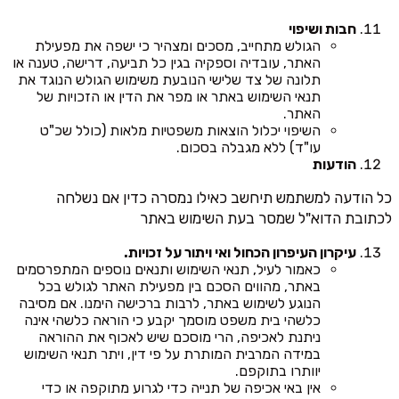
חבות ושיפוי
הגולש מתחייב, מסכים ומצהיר כי ישפה את מפעילת
האתר, עובדיה וספקיה בגין כל תביעה, דרישה, טענה או
תלונה של צד שלישי הנובעת משימוש הגולש הנוגד את
תנאי השימוש באתר או מפר את הדין או הזכויות של
האתר.
השיפוי יכלול הוצאות משפטיות מלאות (כולל שכ"ט
עו"ד) ללא מגבלה בסכום.
הודעות
כל הודעה למשתמש תיחשב כאילו נמסרה כדין אם נשלחה
לכתובת הדוא"ל שמסר בעת השימוש באתר
עיקרון העיפרון הכחול ואי ויתור על זכויות.
כאמור לעיל, תנאי השימוש ותנאים נוספים המתפרסמים
באתר, מהווים הסכם בין מפעילת האתר לגולש בכל
הנוגע לשימוש באתר, לרבות ברכישה הימנו. אם מסיבה
כלשהי בית משפט מוסמך יקבע כי הוראה כלשהי אינה
ניתנת לאכיפה, הרי מוסכם שיש לאכוף את ההוראה
במידה המרבית המותרת על פי דין, ויתר תנאי השימוש
יוותרו בתוקפם.
אין באי אכיפה של תנייה כדי לגרוע מתוקפה או כדי