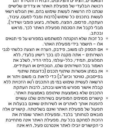
המאמרים, הציורים והצילומים, הבחירה והסידור הם
רכושה הבלעדי של מפעילת האתר או צדדים שלישיים
שנתנו לה הרשאה לעשות שימוש בהם, ואין הגולש רשאי
לעשות בתכנים כל שימוש (לרבות ומבלי למעט, עיבוד,
העתקה, פרסום, הפצה, משלוח, ביצוע פומבי ושידור),
מבלי לקבל את הסכמת מפעילת האתר לכך, מראש
ובכתב.
כל זכות שלא הוקנתה למשתמש במפורש על פי תנאים
אלו – תישמר בידי מפעילת האתר.
אם תספק לנו משוב, פידבק, הערה או הצעה כלשהי לגבי
השירותים – אתה מקנה לנו בכך רישיון בלעדי, ללא
תמלוגים, תמידי, כלל-עולמי, בלתי הדיר, לשלב את
האמור בכל השירותים שלנו, הנוכחיים או העתידיים.
אין במתן אפשרות שיתוף תכנים (כדוגמת שיתוף
בפייסבוק, טוויטר וכיוצ"ב) כדי לראות בו משום ויתור או
הרשאה לעשיית שימוש במי מן התכנים ו/או הזכויות ללא
קבלת אישור מפורש מראש ובכתב, לרבות העתקת
התכנים שלא באמצעות שיתופם באמצעות האתר.
קישורים מסוימים המופיעים בשירותים שלנו עשויים
להפנות אותך לאתרים או לשירותים שאינם בבעלות או
תפעול של מפעילת האתר ואינם בשליטתה. קישורים אלה
מובאים לנוחותך בלבד, ומפעילת האתר שומרת את
הזכות למחקם בכל עת. מפעילת האתר אינה מתחייבת
כי הקישורים יובילו לאתר אינטרנט פעיל, היא אינה