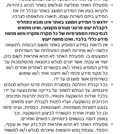
מפעילת האתר ממליצה לגולשים באתר לנהוג בזהירות,
ולקרוא בעיון את המידע המוצג באתר ובכלל זה את
המידע ביחס לשירות עצמו, תיאורו והתאמתו לצרכיו.
יודגש כי המידע המוצג באתר אינו מובא כתחליף
לקבלת יעוץ פרטני מגורם מקצועי, ואינו מתאים
לנסיבותיו הספציפיות של כל מקרה ומקרה והוא מהווה
מידע כללי בלבד, ואינו מהווה ייעוץ
.
אין לראות במידע המופיע באתר משום הבטחה לתוצאה
כלשהי ו/או אחריות לאופן הפעילויות של השירותים
המוצעים בו. מפעילת האתר לא תהא אחראית לשום נזק,
ישיר או עקיף, אשר ייגרם לגולש כתוצאה מהסתמכות על
מידע המופיע באתר ו/או בקישורים לאתרים אחרים ו/או
כל מקור מידע פנימי ו/או חיצוני אחר ו/או שימוש
בשירותים אשר מוצגים על ידו.
בכל קבלת החלטה במסגרת הפנית פרטי הגולש לגופים
פיננסיים, על הגולש לסמוך על בדיקה שהתבצעה על ידו
בלבד אודות ההשקעה ותנאיה, לרבות יתרונות וסיכונים
הכרוכים בהשקעה, ועליו לפנות לקבלת ייעוץ מתאים
בנוגע לסוגיות משפטיות, חשבונאיות, כספיות, ענייני מיסוי
וכן כל סוגיה אחרת הקשורה לביצוע ההשקעה. וכך
באופן דומה בנושאים ביטוחיים, רפואיים ואחרים.
מפעילת האתר לא תהא אחראית לכל נזק ישיר או עקיף,
הפסד, עוגמת נפש והוצאות שייגרמו לגולש ו/או למשאיר