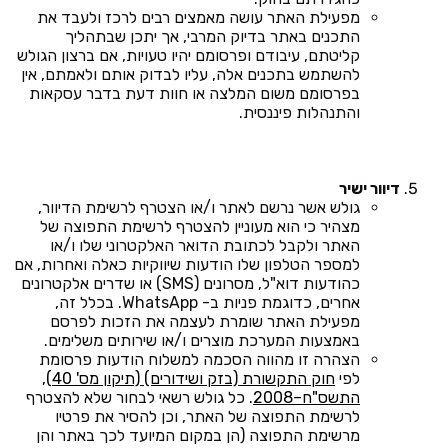
מפעילת האתר עושה מאמצים רבים לרכז ולעבד את
התכנים באתר בדיוק המרבי, אך יתכן שבתהליך
קליטתם, עיבודם ופרסומם יהיו טעויות, אם ברצון הגולש
להשתמש בתכנים אלה, עליו לבדוק אותם ולאמתם, אין
בפרסומם משום המלצה או חוות דעת בדבר עסקאות
והתנהלות פיננסית.
דיוור ישיר
גולש אשר נרשם לאתר ו/או הצטרף לרשימת הדיוור,
מצהיר כי הוא מעוניין להצטרף לרשימת התפוצה של
האתר ולקבל לכתובת הדואר האלקטרוני שלו ו/או
למספר הטלפון שלו הודעות שיווקיות כאלה ואחרות, אם
כהודעות דוא"ל, מסרונים (SMS) או שדרים אלקטרונים
אחרים, כדוגמת פניות ב- WhatsApp. בכלל זה,
מפעילת האתר שומרת לעצמה את הזכות לפרסם
באמצעות המערכת מוצרים ו/או שירותים משלימים.
הצהרה זו מהווה הסכמה למשלוח הודעות פרסומת
לפי
חוק התקשורת (בזק ושידורים) (תיקון מס' 40),
התשס"ח–2008
. כל גולש רשאי לבחור שלא להצטרף
לרשימת התפוצה של האתר, וכן להסיר את פרטיו
מרשימת התפוצה (הן במקום המיועד לכך באתר והן