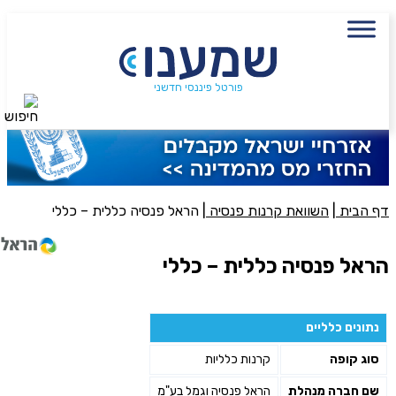
עם מתכנן פיננסי, השאירו פרטים:
שם מלא
נייד
פורטל פיננסי חדשני
חיפוש
פעולה נדרשת
היכן מנוהל החיסכון?
דף הבית
|
השוואת קרנות פנסיה
|
הראל פנסיה כללית – כללי
סכום חיסכון בקרן
הראל פנסיה כללית – כללי
אני מאשר את תנאיי השימוש והפרטיות של האתר
נתונים כלליים
מאשר כי פרטיי ישמשו לקבלת פניות והצעות שיווקיות למוצרים
סוג קופה
קרנות כלליות
פנסיוניים\ביטוח באמצעות טלפון, מייל או SMS מאיתנו או צד שלישי
שליחה
שם חברה מנהלת
הראל פנסיה וגמל בע"מ