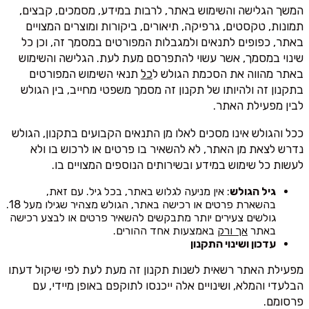
המשך הגלישה והשימוש באתר, לרבות במידע, מסמכים, קבצים,
תמונות, טקסטים, גרפיקה, תיאורים, ביקורות ומוצרים המצויים
באתר, כפופים לתנאים ולמגבלות המפורטים במסמך זה, וכן כל
שינוי במסמך, אשר עשוי להתפרסם מעת לעת. הגלישה והשימוש
באתר מהווה את הסכמת הגולש ל
כל
תנאי השימוש המפורטים
בתקנון זה ולהיותו של תקנון זה מסמך משפטי מחייב, בין הגולש
לבין מפעילת האתר.
ככל והגולש אינו מסכים לאלו מן התנאים הקבועים בתקנון, הגולש
נדרש לצאת מן האתר, לא להשאיר בו פרטים או לרכוש בו ולא
לעשות כל שימוש במידע ובשירותים הנוספים המצויים בו.
גיל הגולש
: אין מניעה לגלוש באתר, בכל גיל. עם זאת,
בהשארת פרטים או רכישה באתר, הגולש מצהיר שגילו מעל 18.
גולשים צעירים יותר מתבקשים להשאיר פרטים או לבצע רכישה
באתר
אך ורק
באמצעות אחד ההורים.
עדכון ושינוי התקנון
מפעילת האתר רשאית לשנות תקנון זה מעת לעת לפי שיקול דעתו
הבלעדי והמלא, ושינויים אלה ייכנסו לתוקפם באופן מיידי, עם
פרסומם.