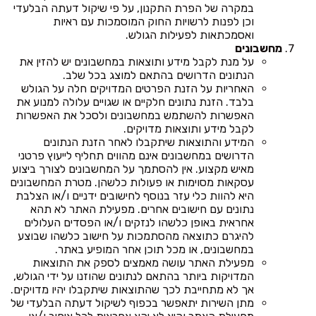
במקרה של הפרת התקנון, על פי שיקול דעתה הבלעדי
וכן לפנות לרשויות החוק המוסמכות עם ראיות
ואסמכתאות לפעילות הגולש.
מחשבונים
על מנת לקבל מידע ותוצאות במחשבונים יש להזין את
הנתונים הדרושים בהתאם למוצג בכל שלב.
האחריות על הזנת הפרטים המדויקים חלה על הגולש
בלבד. הזנת נתונים חלקיים או שגויים עלולה למנוע את
האפשרות להשתמש במחשבונים ולסכל את האפשרות
לקבל מידע ותוצאות מדויקים.
המידע והתוצאות שיתקבלו לאחר הזנת הנתונים
הדרושים במחשבונים אינם מהווים תחליף לייעוץ פרטני
מאיש מקצוע. אין להסתמך על המחשבונים לצורך ביצוע
עסקאות מסוימות או פעולות כלשהן. מטרת המחשבונים
היא להוות כלי עזר בנוסף לחישובים ידניים ו/או הצלבת
נתונים עם חישובים אחרים. מפעילת האתר לא תהא
אחראית באופן כלשהו לנזקים ו/או הפסדים העלולים
להיגרם כתוצאה מהסתמכות על חישוב כלשהו שבוצע
במחשבונים, או מכל תוכן אחר המופיע באתר.
מפעילת האתר עושה מאמצים לספק את התוצאות
המדויקות ביותר בהתאם לנתונים שהוזנו על ידי הגולש,
אך לא מתחייבת לכך שהתוצאות שיתקבלו יהיו מדויקים.
מתן השירות יתאפשר בכפוף לשיקול דעתה הבלעדי של