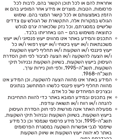
אחראית להם או לכל תוכן הקשור בהם, לרבות לכל
פרסומות, הטבות, מוצרים או מידע אחר המופיע בהם או
הזמין באמצעותם או לכל קישור המצוי בהם. שימוש
הגולש במקורות אלה, התקשורת של הגולש עם צדדים
שלישיים במסגרתם, וכל נזק שלכאורה יגרם לגולש
כתוצאה משימוש בהם – הנו באחריותו בלבד.
התכנים והמידע באתר אינו מהווים ייעוץ פנסיוני ו/או ייעוץ
משכנתאות ו/או ייעוץ ביטוחי ו/או ייעוץ רפואי ו/או כל
ייעוץ פיננסי ו/או השקעות ו/או תחליף לייעוץ השקעות
ו/או הצעה להשקעה ו/או הצעה לציבור לפי חוק הסדרת
העיסוק בייעוץ השקעות, בשיווק השקעות ובניהול תיקי
השקעות, תשנ"ה-1995, ולפי חוק ניירות ערך,
תשכ"ח-1968.
המידע באתר אינו מהווה הצעה להשקעה, וכן המידע אינו
מהווה תחליף לייעוץ פיננסי כלשהו המתחשב בנתונים
ובצרכים המיוחדים של כל אדם.
אין בתכנים ובמידע המובא באתר כדי להוות התחייבות
להנחה ו/או רווח ו/או תשואה עודפת.
מפעילת האתר אינה מורשית לפי חוק הסדרת העיסוק
בייעוץ השקעות, בשיווק השקעות ובניהול תיקי השקעות,
תשנ"ה-1995, וכל מידע פרסומי שנמסר וכן כל מידע
שיימסר לגבי אפשרות השקעה במסגרת הפרסומים
באתר לא יהווה ייעוץ השקעות או שיווק השקעות
כהגדרתם בחוק.