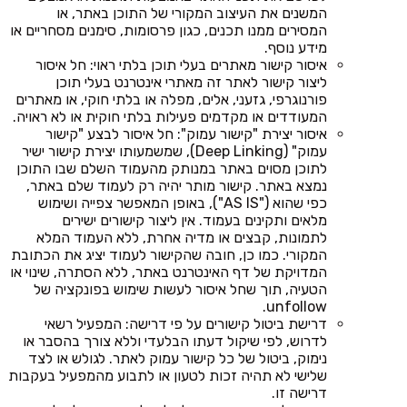
המשנים את העיצוב המקורי של התוכן באתר, או
המסירים ממנו תכנים, כגון פרסומות, סימנים מסחריים או
מידע נוסף.
איסור קישור מאתרים בעלי תוכן בלתי ראוי: חל איסור
ליצור קישור לאתר זה מאתרי אינטרנט בעלי תוכן
פורנוגרפי, גזעני, אלים, מפלה או בלתי חוקי, או מאתרים
המעודדים או מקדמים פעילות בלתי חוקית או לא ראויה.
איסור יצירת "קישור עמוק": חל איסור לבצע "קישור
עמוק" (Deep Linking), שמשמעותו יצירת קישור ישיר
לתוכן מסוים באתר במנותק מהעמוד השלם שבו התוכן
נמצא באתר. קישור מותר יהיה רק לעמוד שלם באתר,
כפי שהוא ("AS IS"), באופן המאפשר צפייה ושימוש
מלאים ותקינים בעמוד. אין ליצור קישורים ישירים
לתמונות, קבצים או מדיה אחרת, ללא העמוד המלא
המקורי. כמו כן, חובה שהקישור לעמוד יציג את הכתובת
המדויקת של דף האינטרנט באתר, ללא הסתרה, שינוי או
הטעיה, תוך שחל איסור לעשות שימוש בפונקציה של
unfollow.
דרישת ביטול קישורים על פי דרישה: המפעיל רשאי
לדרוש, לפי שיקול דעתו הבלעדי וללא צורך בהסבר או
נימוק, ביטול של כל קישור עמוק לאתר. לגולש או לצד
שלישי לא תהיה זכות לטעון או לתבוע מהמפעיל בעקבות
דרישה זו.