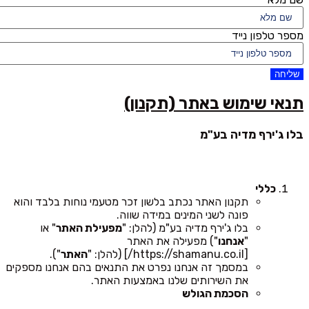
מספר טלפון נייד
שליחה
תנאי שימוש באתר (תקנון)
בלו ג'ירף מדיה בע"מ
כללי
תקנון האתר נכתב בלשון זכר מטעמי נוחות בלבד והוא
פונה לשני המינים במידה שווה.
בלו ג'ירף מדיה בע"מ (להלן: "
מפעילת האתר
" או
"
אנחנו
") מפעילה את האתר
[https://shamanu.co.il/] (להלן: "
האתר
").
במסמך זה אנחנו נפרט את התנאים בהם אנחנו מספקים
את השירותים שלנו באמצעות האתר.
הסכמת הגולש