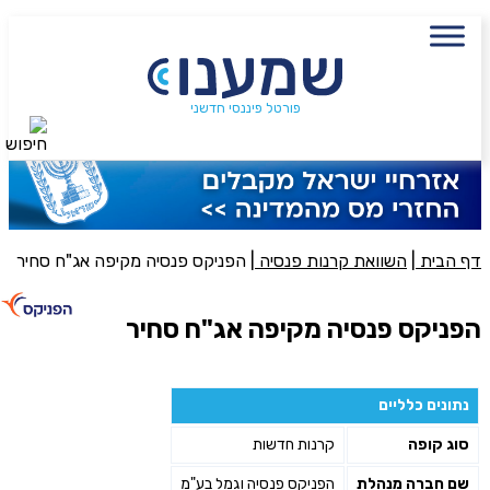
עם מתכנן פיננסי, השאירו פרטים:
שם מלא
נייד
פורטל פיננסי חדשני
חיפוש
פעולה נדרשת
היכן מנוהל החיסכון?
דף הבית
|
השוואת קרנות פנסיה
|
הפניקס פנסיה מקיפה אג"ח סחיר
סכום חיסכון בקרן
הפניקס פנסיה מקיפה אג"ח סחיר
אני מאשר את תנאיי השימוש והפרטיות של האתר
נתונים כלליים
מאשר כי פרטיי ישמשו לקבלת פניות והצעות שיווקיות למוצרים
סוג קופה
קרנות חדשות
פנסיוניים\ביטוח באמצעות טלפון, מייל או SMS מאיתנו או צד שלישי
שליחה
שם חברה מנהלת
הפניקס פנסיה וגמל בע"מ