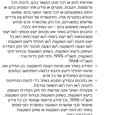
אחראית להם או לכל תוכן הקשור בהם, לרבות לכל
פרסומות, הטבות, מוצרים או מידע אחר המופיע בהם או
הזמין באמצעותם או לכל קישור המצוי בהם. שימוש
הגולש במקורות אלה, התקשורת של הגולש עם צדדים
שלישיים במסגרתם, וכל נזק שלכאורה יגרם לגולש
כתוצאה משימוש בהם – הנו באחריותו בלבד.
התכנים והמידע באתר אינו מהווים ייעוץ פנסיוני ו/או ייעוץ
משכנתאות ו/או ייעוץ ביטוחי ו/או ייעוץ רפואי ו/או כל
ייעוץ פיננסי ו/או השקעות ו/או תחליף לייעוץ השקעות
ו/או הצעה להשקעה ו/או הצעה לציבור לפי חוק הסדרת
העיסוק בייעוץ השקעות, בשיווק השקעות ובניהול תיקי
השקעות, תשנ"ה-1995, ולפי חוק ניירות ערך,
תשכ"ח-1968.
המידע באתר אינו מהווה הצעה להשקעה, וכן המידע אינו
מהווה תחליף לייעוץ פיננסי כלשהו המתחשב בנתונים
ובצרכים המיוחדים של כל אדם.
אין בתכנים ובמידע המובא באתר כדי להוות התחייבות
להנחה ו/או רווח ו/או תשואה עודפת.
מפעילת האתר אינה מורשית לפי חוק הסדרת העיסוק
בייעוץ השקעות, בשיווק השקעות ובניהול תיקי השקעות,
תשנ"ה-1995, וכל מידע פרסומי שנמסר וכן כל מידע
שיימסר לגבי אפשרות השקעה במסגרת הפרסומים
באתר לא יהווה ייעוץ השקעות או שיווק השקעות
כהגדרתם בחוק.