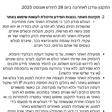
התקנון עודכן לאחרונה ביום 28 לחודש אוגוסט 2025.
תקינות האתר, נכונות המידע והיכולת לעשות שימוש באתר
הגולש מודע לכך כי מפעילת האתר אינה מתחייבת
שהשירות הניתן באתר לא יופרע, יינתן כסדרו או יהא חסין
מפני גישה לא מורשית, נזקים, תקלות וכשלים אחרים.
מפעילת האתר לא תהא אחראית לנזק כלשהו ישיר או
עקיף, לרבות עוגמת נפש וכיוצא בכך, שייגרם לגולש
בעטיים של אותם גורמים, ככל וייגרם.
מפעילת האתר רשאית, על פי שיקול דעתה הבלעדי והמלא,
להפסיק את שירותי האתר כולם או חלקם, לערוך בהם שינויים
ו/או לדרוש לגביהם תשלום, וכן להסיר מהאתר מידע ותכנים
ללא שמירתם, ללא צורך בהודעה מוקדמת או בהסכמת הגולש
(או צד שלישי אחר כלשהו).
מפעילת האתר שומרת לעצמה את הזכות למנוע מכל גולש את
השימוש באתר ו/או בחלקו לרבות חסימת כתובות IP לפי שיקול
דעתה הבלעדי וללא הודעה מוקדמת, וכן כאשר מושארים
פרטים כוזבים ו/או שגויים באתר במתכוון; שימוש לא חוקי
באתר או בניגוד לתקנון; שימוש באתר במטרה להתחרות בו; או
כל פעולה אחרת שנעשתה על ידי הגולש או מי מטעמו כדי
למנוע, או שעלולה למנוע, מאחרים להשתמש באתר.
הגולש מצהיר כי ידוע לו שהמידע והתכנים באתר אינם חפים