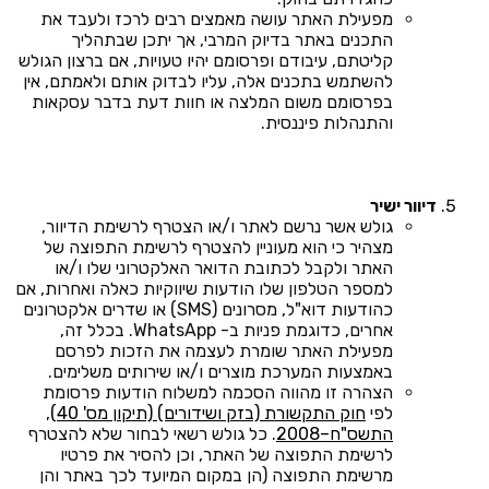
מפעילת האתר עושה מאמצים רבים לרכז ולעבד את
התכנים באתר בדיוק המרבי, אך יתכן שבתהליך
קליטתם, עיבודם ופרסומם יהיו טעויות, אם ברצון הגולש
להשתמש בתכנים אלה, עליו לבדוק אותם ולאמתם, אין
בפרסומם משום המלצה או חוות דעת בדבר עסקאות
והתנהלות פיננסית.
דיוור ישיר
גולש אשר נרשם לאתר ו/או הצטרף לרשימת הדיוור,
מצהיר כי הוא מעוניין להצטרף לרשימת התפוצה של
האתר ולקבל לכתובת הדואר האלקטרוני שלו ו/או
למספר הטלפון שלו הודעות שיווקיות כאלה ואחרות, אם
כהודעות דוא"ל, מסרונים (SMS) או שדרים אלקטרונים
אחרים, כדוגמת פניות ב- WhatsApp. בכלל זה,
מפעילת האתר שומרת לעצמה את הזכות לפרסם
באמצעות המערכת מוצרים ו/או שירותים משלימים.
הצהרה זו מהווה הסכמה למשלוח הודעות פרסומת
לפי
חוק התקשורת (בזק ושידורים) (תיקון מס' 40),
התשס"ח–2008
. כל גולש רשאי לבחור שלא להצטרף
לרשימת התפוצה של האתר, וכן להסיר את פרטיו
מרשימת התפוצה (הן במקום המיועד לכך באתר והן