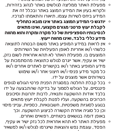
מפעילת האתר ממליצה לגולשים באתר לנהוג בזהירות,
ולקרוא בעיון את המידע המוצג באתר ובכלל זה את
המידע ביחס לשירות עצמו, תיאורו והתאמתו לצרכיו.
יודגש כי המידע המוצג באתר אינו מובא כתחליף
לקבלת יעוץ פרטני מגורם מקצועי, ואינו מתאים
לנסיבותיו הספציפיות של כל מקרה ומקרה והוא מהווה
מידע כללי בלבד, ואינו מהווה ייעוץ
.
אין לראות במידע המופיע באתר משום הבטחה לתוצאה
כלשהי ו/או אחריות לאופן הפעילויות של השירותים
המוצעים בו. מפעילת האתר לא תהא אחראית לשום נזק,
ישיר או עקיף, אשר ייגרם לגולש כתוצאה מהסתמכות על
מידע המופיע באתר ו/או בקישורים לאתרים אחרים ו/או
כל מקור מידע פנימי ו/או חיצוני אחר ו/או שימוש
בשירותים אשר מוצגים על ידו.
בכל קבלת החלטה במסגרת הפנית פרטי הגולש לגופים
פיננסיים, על הגולש לסמוך על בדיקה שהתבצעה על ידו
בלבד אודות ההשקעה ותנאיה, לרבות יתרונות וסיכונים
הכרוכים בהשקעה, ועליו לפנות לקבלת ייעוץ מתאים
בנוגע לסוגיות משפטיות, חשבונאיות, כספיות, ענייני מיסוי
וכן כל סוגיה אחרת הקשורה לביצוע ההשקעה. וכך
באופן דומה בנושאים ביטוחיים, רפואיים ואחרים.
מפעילת האתר לא תהא אחראית לכל נזק ישיר או עקיף,
הפסד, עוגמת נפש והוצאות שייגרמו לגולש ו/או למשאיר