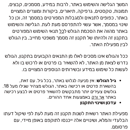
המשך הגלישה והשימוש באתר, לרבות במידע, מסמכים, קבצים,
תמונות, טקסטים, גרפיקה, תיאורים, ביקורות ומוצרים המצויים
באתר, כפופים לתנאים ולמגבלות המפורטים במסמך זה, וכן כל
שינוי במסמך, אשר עשוי להתפרסם מעת לעת. הגלישה והשימוש
באתר מהווה את הסכמת הגולש ל
כל
תנאי השימוש המפורטים
בתקנון זה ולהיותו של תקנון זה מסמך משפטי מחייב, בין הגולש
לבין מפעילת האתר.
ככל והגולש אינו מסכים לאלו מן התנאים הקבועים בתקנון, הגולש
נדרש לצאת מן האתר, לא להשאיר בו פרטים או לרכוש בו ולא
לעשות כל שימוש במידע ובשירותים הנוספים המצויים בו.
גיל הגולש
: אין מניעה לגלוש באתר, בכל גיל. עם זאת,
בהשארת פרטים או רכישה באתר, הגולש מצהיר שגילו מעל 18.
גולשים צעירים יותר מתבקשים להשאיר פרטים או לבצע רכישה
באתר
אך ורק
באמצעות אחד ההורים.
עדכון ושינוי התקנון
מפעילת האתר רשאית לשנות תקנון זה מעת לעת לפי שיקול דעתו
הבלעדי והמלא, ושינויים אלה ייכנסו לתוקפם באופן מיידי, עם
פרסומם.