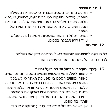
חבות ושיפוי
הגולש מתחייב, מסכים ומצהיר כי ישפה את מפעילת
האתר, עובדיה וספקיה בגין כל תביעה, דרישה, טענה או
תלונה של צד שלישי הנובעת משימוש הגולש הנוגד את
תנאי השימוש באתר או מפר את הדין או הזכויות של
האתר.
השיפוי יכלול הוצאות משפטיות מלאות (כולל שכ"ט
עו"ד) ללא מגבלה בסכום.
הודעות
כל הודעה למשתמש תיחשב כאילו נמסרה כדין אם נשלחה
לכתובת הדוא"ל שמסר בעת השימוש באתר
עיקרון העיפרון הכחול ואי ויתור על זכויות.
כאמור לעיל, תנאי השימוש ותנאים נוספים המתפרסמים
באתר, מהווים הסכם בין מפעילת האתר לגולש בכל
הנוגע לשימוש באתר, לרבות ברכישה הימנו. אם מסיבה
כלשהי בית משפט מוסמך יקבע כי הוראה כלשהי אינה
ניתנת לאכיפה, הרי מוסכם שיש לאכוף את ההוראה
במידה המרבית המותרת על פי דין, ויתר תנאי השימוש
יוותרו בתוקפם.
אין באי אכיפה של תנייה כדי לגרוע מתוקפה או כדי