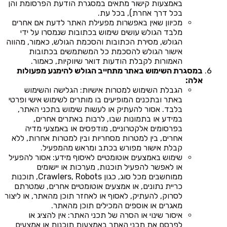
באמצעות קישור מתאים במסגרת הודעת הפרסומת והן
בכל דרך אחרת), בכל עת.
מכיוון שאין באפשרות מפעילת האתר לדעת אם אחרים
מלבד הגולש עושים שימוש בכתובות שנמסרו על ידי
הגולש, מסירת הכתובות והסכמת הגולש, כאמור, מהווה
אישור הגולש להסכמת כל המשתמשים בכתובות
האמורות לקבלת הודעות דואר שיווקיות, כאמור.
במסגרת השימוש באתר מתחייב הגולש להימנע מפעולות
אלה:
הגבלת השימוש למטרות אישיות: הגלישה והשימוש
באתר ובתכנים המופיעים בו מותרים לשימוש אישי ופרטי
בלבד. אסור להעתיק או לעשות שימוש בתכני האתר,
במידע או בתמונות שבו, לרבות באתרים אחרים,
בפרסומים אלקטרוניים, מודפסים או באמצעי מדיה
אחרים, בין למטרות מסחריות ובין למטרות אחרות, ללא
קבלת אישור מפורש בכתב ומראש מהמפעיל.
שימוש באמצעים אוטומטיים לאיסוף מידע: אסור להפעיל
או לאפשר להפעיל תוכנות, מערכות או יישומים
ממוחשבים מכל סוג, כגון Crawlers, Robots, תוכנות
כריית נתונים, או אמצעים אוטומטיים אחרים, שמטרתם
לסרוק, להעתיק, לאסוף או לאחזר תוכן מהאתר, או ליצור
מאגרים או אוספים המכילים תוכן מהאתר.
איסור שינוי או הסרה של תכני האתר: אין להציג או
לפרסם את תכני האתר באמצעות תוכנות או אמצעים