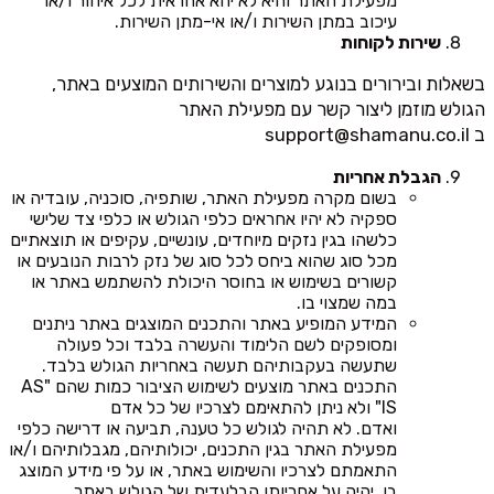
מפעילת האתר והיא לא יהא אחראית לכל איחור ו/או
עיכוב במתן השירות ו/או אי-מתן השירות.
שירות לקוחות
בשאלות ובירורים בנוגע למוצרים והשירותים המוצעים באתר,
הגולש מוזמן ליצור קשר עם מפעילת האתר
ב
support@shamanu.co.il
הגבלת אחריות
בשום מקרה מפעילת האתר, שותפיה, סוכניה, עובדיה או
ספקיה לא יהיו אחראים כלפי הגולש או כלפי צד שלישי
כלשהו בגין נזקים מיוחדים, עונשיים, עקיפים או תוצאתיים
מכל סוג שהוא ביחס לכל סוג של נזק לרבות הנובעים או
קשורים בשימוש או בחוסר היכולת להשתמש באתר או
במה שמצוי בו.
המידע המופיע באתר והתכנים המוצגים באתר ניתנים
ומסופקים לשם הלימוד והעשרה בלבד וכל פעולה
שתעשה בעקבותיהם תעשה באחריות הגולש בלבד.
התכנים באתר מוצעים לשימוש הציבור כמות שהם "AS
IS" ולא ניתן להתאימם לצרכיו של כל אדם
ואדם. לא תהיה לגולש כל טענה, תביעה או דרישה כלפי
מפעילת האתר בגין התכנים, יכולותיהם, מגבלותיהם ו/או
התאמתם לצרכיו והשימוש באתר, או על פי מידע המוצג
בו, יהיה על אחריותו הבלעדית של הגולש באתר.