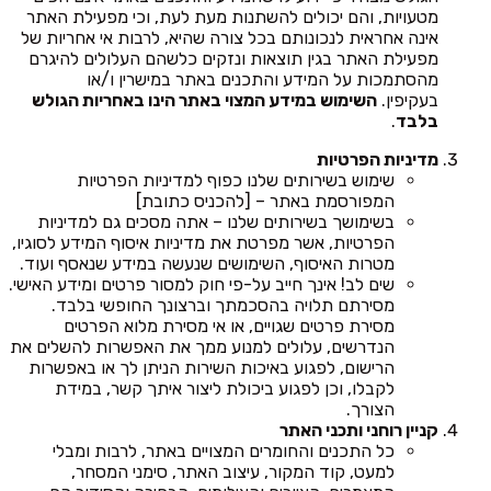
מטעויות, והם יכולים להשתנות מעת לעת, וכי מפעילת האתר
אינה אחראית לנכונותם בכל צורה שהיא, לרבות אי אחריות של
מפעילת האתר בגין תוצאות ונזקים כלשהם העלולים להיגרם
מהסתמכות על המידע והתכנים באתר במישרין ו/או
בעקיפין.
השימוש במידע המצוי באתר הינו באחריות הגולש
בלבד
.
מדיניות הפרטיות
שימוש בשירותים שלנו כפוף למדיניות הפרטיות
המפורסמת באתר – [להכניס כתובת]
בשימושך בשירותים שלנו – אתה מסכים גם למדיניות
הפרטיות, אשר מפרטת את מדיניות איסוף המידע לסוגיו,
מטרות האיסוף, השימושים שנעשה במידע שנאסף ועוד.
שים לב! אינך חייב על-פי חוק למסור פרטים ומידע האישי.
מסירתם תלויה בהסכמתך וברצונך החופשי בלבד.
מסירת פרטים שגויים, או אי מסירת מלוא הפרטים
הנדרשים, עלולים למנוע ממך את האפשרות להשלים את
הרישום, לפגוע באיכות השירות הניתן לך או באפשרות
לקבלו, וכן לפגוע ביכולת ליצור איתך קשר, במידת
הצורך.
קניין רוחני ותכני האתר
כל התכנים והחומרים המצויים באתר, לרבות ומבלי
למעט, קוד המקור, עיצוב האתר, סימני המסחר,