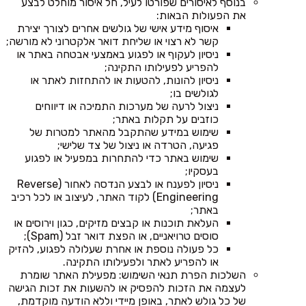
בנוסף לאיסורים שפורטו לעיל, חל איסור מוחלט לבצע
את הפעולות הבאות:
איסוף מידע אישי של גולשים אחרים לצורך יצירת
קשר לא רצוי או שליחת דואר אלקטרוני לא מורשה;
ניסיון לעקוף או לפגוע באמצעי אבטחה באתר או
להפריע לפעילותו התקינה;
ניסיון להונות, להטעות או להתחזות לאתר או
לגולשים בו;
ניצול לרעה של מערכות התמיכה או דיווחים
כוזבים על תקלות באתר;
שימוש במידע שהתקבל מהאתר למטרות של
פגיעה, הטרדה או ניצול של צד שלישי;
שימוש באתר כדי להתחרות במפעיל או לפגוע
בעסקיו;
ניסיון לפענח או לבצע הנדסה לאחור (Reverse
Engineering) לקוד האתר, לעיצוב או לכל רכיב
באתר;
העלאת תוכנות או קבצים מזיקים, כגון וירוסים או
סוסים טרויאניים, או הפצת דואר זבל (Spam);
כל פעולה נוספת או אחרת שעלולה לפגוע, להזיק
או להפריע לאתר ולפעילותו התקינה.
השלכות הפרת תנאי השימוש: מפעילת האתר שומרת
לעצמה את הזכות להפסיק או להשעות את זכות הגישה
של כל גולש לאתר, באופן מיידי וללא הודעה מוקדמת,