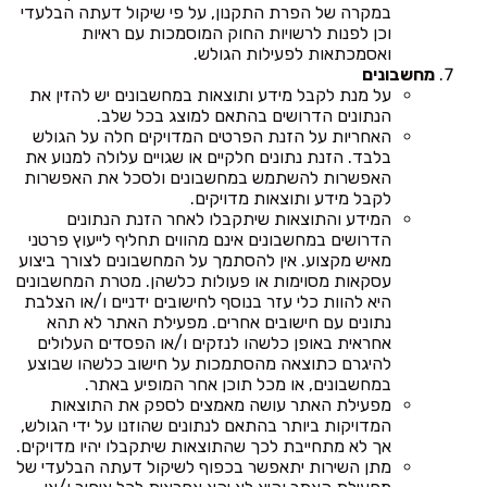
במקרה של הפרת התקנון, על פי שיקול דעתה הבלעדי
וכן לפנות לרשויות החוק המוסמכות עם ראיות
ואסמכתאות לפעילות הגולש.
מחשבונים
על מנת לקבל מידע ותוצאות במחשבונים יש להזין את
הנתונים הדרושים בהתאם למוצג בכל שלב.
האחריות על הזנת הפרטים המדויקים חלה על הגולש
בלבד. הזנת נתונים חלקיים או שגויים עלולה למנוע את
האפשרות להשתמש במחשבונים ולסכל את האפשרות
לקבל מידע ותוצאות מדויקים.
המידע והתוצאות שיתקבלו לאחר הזנת הנתונים
הדרושים במחשבונים אינם מהווים תחליף לייעוץ פרטני
מאיש מקצוע. אין להסתמך על המחשבונים לצורך ביצוע
עסקאות מסוימות או פעולות כלשהן. מטרת המחשבונים
היא להוות כלי עזר בנוסף לחישובים ידניים ו/או הצלבת
נתונים עם חישובים אחרים. מפעילת האתר לא תהא
אחראית באופן כלשהו לנזקים ו/או הפסדים העלולים
להיגרם כתוצאה מהסתמכות על חישוב כלשהו שבוצע
במחשבונים, או מכל תוכן אחר המופיע באתר.
מפעילת האתר עושה מאמצים לספק את התוצאות
המדויקות ביותר בהתאם לנתונים שהוזנו על ידי הגולש,
אך לא מתחייבת לכך שהתוצאות שיתקבלו יהיו מדויקים.
מתן השירות יתאפשר בכפוף לשיקול דעתה הבלעדי של