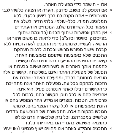
אלו – תישמר בידי מפעילת האתר.
אם תספק לנו משוב, פידבק, הערה או הצעה כלשהי לגבי
השירותים – אתה מקנה לנו בכך רישיון בלעדי, ללא
תמלוגים, תמידי, כלל-עולמי, בלתי הדיר, לשלב את
האמור בכל השירותים שלנו, הנוכחיים או העתידיים.
אין במתן אפשרות שיתוף תכנים (כדוגמת שיתוף
בפייסבוק, טוויטר וכיוצ"ב) כדי לראות בו משום ויתור או
הרשאה לעשיית שימוש במי מן התכנים ו/או הזכויות ללא
קבלת אישור מפורש מראש ובכתב, לרבות העתקת
התכנים שלא באמצעות שיתופם באמצעות האתר.
קישורים מסוימים המופיעים בשירותים שלנו עשויים
להפנות אותך לאתרים או לשירותים שאינם בבעלות או
תפעול של מפעילת האתר ואינם בשליטתה. קישורים אלה
מובאים לנוחותך בלבד, ומפעילת האתר שומרת את
הזכות למחקם בכל עת. מפעילת האתר אינה מתחייבת
כי הקישורים יובילו לאתר אינטרנט פעיל, היא אינה
אחראית להם או לכל תוכן הקשור בהם, לרבות לכל
פרסומות, הטבות, מוצרים או מידע אחר המופיע בהם או
הזמין באמצעותם או לכל קישור המצוי בהם. שימוש
הגולש במקורות אלה, התקשורת של הגולש עם צדדים
שלישיים במסגרתם, וכל נזק שלכאורה יגרם לגולש
כתוצאה משימוש בהם – הנו באחריותו בלבד.
התכנים והמידע באתר אינו מהווים ייעוץ פנסיוני ו/או ייעוץ