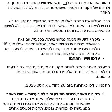
מהווה את הסכמת הגולש ל
כל
תנאי השימוש המפורטים בתקנון זה
ולהיותו של תקנון זה מסמך משפטי מחייב, בין הגולש לבין מפעילת
האתר.
ככל והגולש אינו מסכים לאלו מן התנאים הקבועים בתקנון, הגולש
נדרש לצאת מן האתר, לא להשאיר בו פרטים או לרכוש בו ולא לעשות
כל שימוש במידע ובשירותים הנוספים המצויים בו.
גיל הגולש
: אין מניעה לגלוש באתר, בכל גיל. עם זאת,
בהשארת פרטים או רכישה באתר, הגולש מצהיר שגילו מעל 18.
גולשים צעירים יותר מתבקשים להשאיר פרטים או לבצע רכישה
באתר
אך ורק
באמצעות אחד ההורים.
עדכון ושינוי התקנון
מפעילת האתר רשאית לשנות תקנון זה מעת לעת לפי שיקול דעתו
הבלעדי והמלא, ושינויים אלה ייכנסו לתוקפם באופן מיידי, עם
פרסומם.
התקנון עודכן לאחרונה ביום 28 לחודש אוגוסט 2025.
תקינות האתר, נכונות המידע והיכולת לעשות שימוש באתר
הגולש מודע לכך כי מפעילת האתר אינה מתחייבת
שהשירות הניתן באתר לא יופרע, יינתן כסדרו או יהא חסין
מפני גישה לא מורשית, נזקים, תקלות וכשלים אחרים.