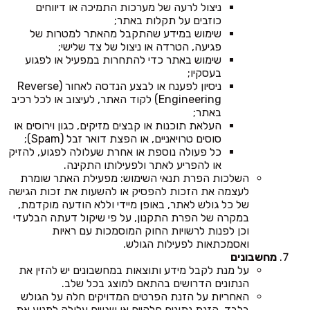
ניצול לרעה של מערכות התמיכה או דיווחים
כוזבים על תקלות באתר;
שימוש במידע שהתקבל מהאתר למטרות של
פגיעה, הטרדה או ניצול של צד שלישי;
שימוש באתר כדי להתחרות במפעיל או לפגוע
בעסקיו;
ניסיון לפענח או לבצע הנדסה לאחור (Reverse
Engineering) לקוד האתר, לעיצוב או לכל רכיב
באתר;
העלאת תוכנות או קבצים מזיקים, כגון וירוסים או
סוסים טרויאניים, או הפצת דואר זבל (Spam);
כל פעולה נוספת או אחרת שעלולה לפגוע, להזיק
או להפריע לאתר ולפעילותו התקינה.
השלכות הפרת תנאי השימוש: מפעילת האתר שומרת
לעצמה את הזכות להפסיק או להשעות את זכות הגישה
של כל גולש לאתר, באופן מיידי וללא הודעה מוקדמת,
במקרה של הפרת התקנון, על פי שיקול דעתה הבלעדי
וכן לפנות לרשויות החוק המוסמכות עם ראיות
ואסמכתאות לפעילות הגולש.
מחשבונים
על מנת לקבל מידע ותוצאות במחשבונים יש להזין את
הנתונים הדרושים בהתאם למוצג בכל שלב.
האחריות על הזנת הפרטים המדויקים חלה על הגולש
בלבד. הזנת נתונים חלקיים או שגויים עלולה למנוע את