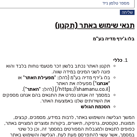
שליחה
תנאי שימוש באתר (תקנון)
בלו ג'ירף מדיה בע"מ
כללי
תקנון האתר נכתב בלשון זכר מטעמי נוחות בלבד והוא
פונה לשני המינים במידה שווה.
בלו ג'ירף מדיה בע"מ (להלן: "
מפעילת האתר
" או
"
אנחנו
") מפעילה את האתר
[https://shamanu.co.il/] (להלן: "
האתר
").
במסמך זה אנחנו נפרט את התנאים בהם אנחנו מספקים
את השירותים שלנו באמצעות האתר.
הסכמת הגולש
המשך הגלישה והשימוש באתר, לרבות במידע, מסמכים, קבצים,
תמונות, טקסטים, גרפיקה, תיאורים, ביקורות ומוצרים המצויים באתר,
כפופים לתנאים ולמגבלות המפורטים במסמך זה, וכן כל שינוי
במסמך, אשר עשוי להתפרסם מעת לעת. הגלישה והשימוש באתר