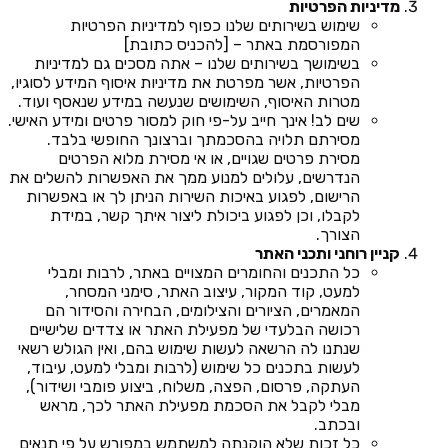
מדיניות הפרטיות
שימוש בשירותים שלנו כפוף למדיניות הפרטיות
המפורסמת באתר – [להכניס כתובת]
בשימושך בשירותים שלנו – אתה מסכים גם למדיניות
הפרטיות, אשר מפרטת את מדיניות איסוף המידע לסוגיו,
מטרות האיסוף, השימושים שנעשה במידע שנאסף ועוד.
שים לב! אינך חייב על-פי חוק למסור פרטים ומידע האישי.
מסירתם תלויה בהסכמתך וברצונך החופשי בלבד.
מסירת פרטים שגויים, או אי מסירת מלוא הפרטים
הנדרשים, עלולים למנוע ממך את האפשרות להשלים את
הרישום, לפגוע באיכות השירות הניתן לך או באפשרות
לקבלו, וכן לפגוע ביכולת ליצור איתך קשר, במידת
הצורך.
קניין רוחני ותכני האתר
כל התכנים והחומרים המצויים באתר, לרבות ומבלי
למעט, קוד המקור, עיצוב האתר, סימני המסחר,
המאמרים, הציורים והצילומים, הבחירה והסידור הם
רכושה הבלעדי של מפעילת האתר או צדדים שלישיים
שנתנו לה הרשאה לעשות שימוש בהם, ואין הגולש רשאי
לעשות בתכנים כל שימוש (לרבות ומבלי למעט, עיבוד,
העתקה, פרסום, הפצה, משלוח, ביצוע פומבי ושידור),
מבלי לקבל את הסכמת מפעילת האתר לכך, מראש
ובכתב.
כל זכות שלא הוקנתה למשתמש במפורש על פי תנאים