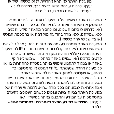
מפעילת האתר לא תהא אחראית לנזק כלשהו ישיר או
עקיף, לרבות עוגמת נפש וכיוצא בכך, שייגרם לגולש
בעטיים של אותם גורמים, ככל וייגרם.
מפעילת האתר רשאית, על פי שיקול דעתה הבלעדי והמלא,
להפסיק את שירותי האתר כולם או חלקם, לערוך בהם שינויים
ו/או לדרוש לגביהם תשלום, וכן להסיר מהאתר מידע ותכנים
ללא שמירתם, ללא צורך בהודעה מוקדמת או בהסכמת הגולש
(או צד שלישי אחר כלשהו).
מפעילת האתר שומרת לעצמה את הזכות למנוע מכל גולש את
השימוש באתר ו/או בחלקו לרבות חסימת כתובות IP לפי שיקול
דעתה הבלעדי וללא הודעה מוקדמת, וכן כאשר מושארים
פרטים כוזבים ו/או שגויים באתר במתכוון; שימוש לא חוקי
באתר או בניגוד לתקנון; שימוש באתר במטרה להתחרות בו; או
כל פעולה אחרת שנעשתה על ידי הגולש או מי מטעמו כדי
למנוע, או שעלולה למנוע, מאחרים להשתמש באתר.
הגולש מצהיר כי ידוע לו שהמידע והתכנים באתר אינם חפים
מטעויות, והם יכולים להשתנות מעת לעת, וכי מפעילת האתר
אינה אחראית לנכונותם בכל צורה שהיא, לרבות אי אחריות של
מפעילת האתר בגין תוצאות ונזקים כלשהם העלולים להיגרם
מהסתמכות על המידע והתכנים באתר במישרין ו/או
בעקיפין.
השימוש במידע המצוי באתר הינו באחריות הגולש
בלבד
.