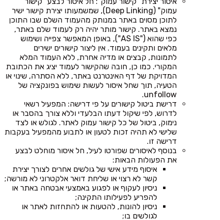
איסור יצירת "קישור עמוק": חל איסור לבצע "קישור
עמוק" (Deep Linking), שמשמעותו יצירת קישור ישיר
לתוכן מסוים באתר במנותק מהעמוד השלם שבו התוכן
נמצא באתר. קישור מותר יהיה רק לעמוד שלם באתר,
כפי שהוא ("AS IS"), באופן המאפשר צפייה ושימוש
מלאים ותקינים בעמוד. אין ליצור קישורים ישירים
לתמונות, קבצים או מדיה אחרת, ללא העמוד המלא
המקורי. כמו כן, חובה שהקישור לעמוד יציג את הכתובת
המדויקת של דף האינטרנט באתר, ללא הסתרה, שינוי או
הטעיה, תוך שחל איסור לעשות שימוש בפונקציה של
unfollow.
דרישת ביטול קישורים על פי דרישה: המפעיל רשאי
לדרוש, לפי שיקול דעתו הבלעדי וללא צורך בהסבר או
נימוק, ביטול של כל קישור עמוק לאתר. לגולש או לצד
שלישי לא תהיה זכות לטעון או לתבוע מהמפעיל בעקבות
דרישה זו.
בנוסף לאיסורים שפורטו לעיל, חל איסור מוחלט לבצע
את הפעולות הבאות:
איסוף מידע אישי של גולשים אחרים לצורך יצירת
קשר לא רצוי או שליחת דואר אלקטרוני לא מורשה;
ניסיון לעקוף או לפגוע באמצעי אבטחה באתר או
להפריע לפעילותו התקינה;
ניסיון להונות, להטעות או להתחזות לאתר או
לגולשים בו;