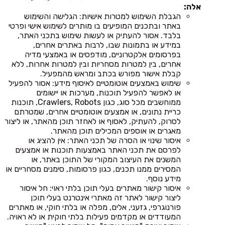
אלה:
הגבלת השימוש למטרות אישיות: הגלישה והשימוש
באתר ובתכנים המופיעים בו מותרים לשימוש אישי ופרטי
בלבד. אסור להעתיק או לעשות שימוש בתכני האתר,
במידע או בתמונות שבו, לרבות באתרים אחרים,
בפרסומים אלקטרוניים, מודפסים או באמצעי מדיה
אחרים, בין למטרות מסחריות ובין למטרות אחרות, ללא
קבלת אישור מפורש בכתב ומראש מהמפעיל.
שימוש באמצעים אוטומטיים לאיסוף מידע: אסור להפעיל
או לאפשר להפעיל תוכנות, מערכות או יישומים
ממוחשבים מכל סוג, כגון Crawlers, Robots, תוכנות
כריית נתונים, או אמצעים אוטומטיים אחרים, שמטרתם
לסרוק, להעתיק, לאסוף או לאחזר תוכן מהאתר, או ליצור
מאגרים או אוספים המכילים תוכן מהאתר.
איסור שינוי או הסרה של תכני האתר: אין להציג או
לפרסם את תכני האתר באמצעות תוכנות או אמצעים
המשנים את העיצוב המקורי של התוכן באתר, או
המסירים ממנו תכנים, כגון פרסומות, סימנים מסחריים או
מידע נוסף.
איסור קישור מאתרים בעלי תוכן בלתי ראוי: חל איסור
ליצור קישור לאתר זה מאתרי אינטרנט בעלי תוכן
פורנוגרפי, גזעני, אלים, מפלה או בלתי חוקי, או מאתרים
המעודדים או מקדמים פעילות בלתי חוקית או לא ראויה.