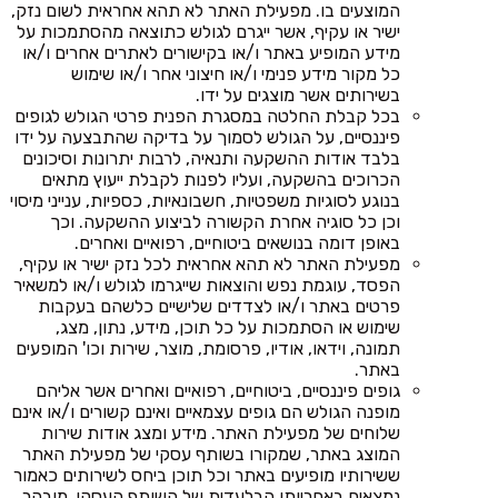
המוצעים בו. מפעילת האתר לא תהא אחראית לשום נזק,
ישיר או עקיף, אשר ייגרם לגולש כתוצאה מהסתמכות על
מידע המופיע באתר ו/או בקישורים לאתרים אחרים ו/או
כל מקור מידע פנימי ו/או חיצוני אחר ו/או שימוש
בשירותים אשר מוצגים על ידו.
בכל קבלת החלטה במסגרת הפנית פרטי הגולש לגופים
פיננסיים, על הגולש לסמוך על בדיקה שהתבצעה על ידו
בלבד אודות ההשקעה ותנאיה, לרבות יתרונות וסיכונים
הכרוכים בהשקעה, ועליו לפנות לקבלת ייעוץ מתאים
בנוגע לסוגיות משפטיות, חשבונאיות, כספיות, ענייני מיסוי
וכן כל סוגיה אחרת הקשורה לביצוע ההשקעה. וכך
באופן דומה בנושאים ביטוחיים, רפואיים ואחרים.
מפעילת האתר לא תהא אחראית לכל נזק ישיר או עקיף,
הפסד, עוגמת נפש והוצאות שייגרמו לגולש ו/או למשאיר
פרטים באתר ו/או לצדדים שלישיים כלשהם בעקבות
שימוש או הסתמכות על כל תוכן, מידע, נתון, מצג,
תמונה, וידאו, אודיו, פרסומת, מוצר, שירות וכו' המופעים
באתר.
גופים פיננסיים, ביטוחיים, רפואיים ואחרים אשר אליהם
מופנה הגולש הם גופים עצמאיים ואינם קשורים ו/או אינם
שלוחים של מפעילת האתר. מידע ומצג אודות שירות
המוצג באתר, שמקורו בשותף עסקי של מפעילת האתר
ששירותיו מופיעים באתר וכל תוכן ביחס לשירותים כאמור
נמצאים באחריותו הבלעדית של השותף העסקי. מובהר