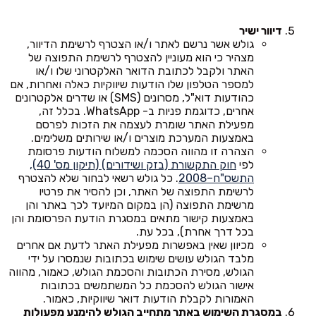
דיוור ישיר
גולש אשר נרשם לאתר ו/או הצטרף לרשימת הדיוור,
מצהיר כי הוא מעוניין להצטרף לרשימת התפוצה של
האתר ולקבל לכתובת הדואר האלקטרוני שלו ו/או
למספר הטלפון שלו הודעות שיווקיות כאלה ואחרות, אם
כהודעות דוא"ל, מסרונים (SMS) או שדרים אלקטרונים
אחרים, כדוגמת פניות ב- WhatsApp. בכלל זה,
מפעילת האתר שומרת לעצמה את הזכות לפרסם
באמצעות המערכת מוצרים ו/או שירותים משלימים.
הצהרה זו מהווה הסכמה למשלוח הודעות פרסומת
לפי
חוק התקשורת (בזק ושידורים) (תיקון מס' 40),
התשס"ח–2008
. כל גולש רשאי לבחור שלא להצטרף
לרשימת התפוצה של האתר, וכן להסיר את פרטיו
מרשימת התפוצה (הן במקום המיועד לכך באתר והן
באמצעות קישור מתאים במסגרת הודעת הפרסומת והן
בכל דרך אחרת), בכל עת.
מכיוון שאין באפשרות מפעילת האתר לדעת אם אחרים
מלבד הגולש עושים שימוש בכתובות שנמסרו על ידי
הגולש, מסירת הכתובות והסכמת הגולש, כאמור, מהווה
אישור הגולש להסכמת כל המשתמשים בכתובות
האמורות לקבלת הודעות דואר שיווקיות, כאמור.
במסגרת השימוש באתר מתחייב הגולש להימנע מפעולות