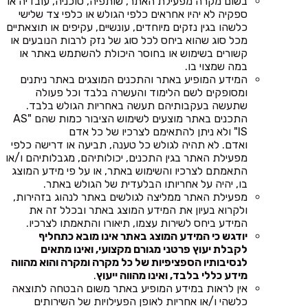
בשום מקרה מפעילת האתר, שותפיה, סוכניה, עובדיה או
ספקיה לא יהיו אחראים כלפי הגולש או כלפי צד שלישי
כלשהו בגין נזקים מיוחדים, עונשיים, עקיפים או תוצאתיים
מכל סוג שהוא ביחס לכל סוג של נזק לרבות הנובעים או
קשורים בשימוש או בחוסר היכולת להשתמש באתר או
במה שמצוי בו.
המידע המופיע באתר והתכנים המוצגים באתר ניתנים
ומסופקים לשם הלימוד והעשרה בלבד וכל פעולה
שתעשה בעקבותיהם תעשה באחריות הגולש בלבד.
התכנים באתר מוצעים לשימוש הציבור כמות שהם "AS
IS" ולא ניתן להתאימם לצרכיו של כל אדם
ואדם. לא תהיה לגולש כל טענה, תביעה או דרישה כלפי
מפעילת האתר בגין התכנים, יכולותיהם, מגבלותיהם ו/או
התאמתם לצרכיו והשימוש באתר, או על פי מידע המוצג
בו, יהיה על אחריותו הבלעדית של הגולש באתר.
מפעילת האתר ממליצה לגולשים באתר לנהוג בזהירות,
ולקרוא בעיון את המידע המוצג באתר ובכלל זה את
המידע ביחס לשירות עצמו, תיאורו והתאמתו לצרכיו.
יודגש כי המידע המוצג באתר אינו מובא כתחליף
לקבלת יעוץ פרטני מגורם מקצועי, ואינו מתאים
לנסיבותיו הספציפיות של כל מקרה ומקרה והוא מהווה
מידע כללי בלבד, ואינו מהווה ייעוץ
.
אין לראות במידע המופיע באתר משום הבטחה לתוצאה
כלשהי ו/או אחריות לאופן הפעילויות של השירותים