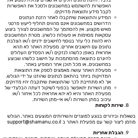
האפשרות להשתמש במחשבונים ולסכל את האפשרות
לקבל מידע ותוצאות מדויקים.
המידע והתוצאות שיתקבלו לאחר הזנת הנתונים
הדרושים במחשבונים אינם מהווים תחליף לייעוץ פרטני
מאיש מקצוע. אין להסתמך על המחשבונים לצורך ביצוע
עסקאות מסוימות או פעולות כלשהן. מטרת המחשבונים
היא להוות כלי עזר בנוסף לחישובים ידניים ו/או הצלבת
נתונים עם חישובים אחרים. מפעילת האתר לא תהא
אחראית באופן כלשהו לנזקים ו/או הפסדים העלולים
להיגרם כתוצאה מהסתמכות על חישוב כלשהו שבוצע
במחשבונים, או מכל תוכן אחר המופיע באתר.
מפעילת האתר עושה מאמצים לספק את התוצאות
המדויקות ביותר בהתאם לנתונים שהוזנו על ידי הגולש,
אך לא מתחייבת לכך שהתוצאות שיתקבלו יהיו מדויקים.
מתן השירות יתאפשר בכפוף לשיקול דעתה הבלעדי של
מפעילת האתר והיא לא יהא אחראית לכל איחור ו/או
עיכוב במתן השירות ו/או אי-מתן השירות.
שירות לקוחות
בשאלות ובירורים בנוגע למוצרים והשירותים המוצעים באתר, הגולש
מוזמן ליצור קשר עם מפעילת האתר ב
support@shamanu.co.il
הגבלת אחריות