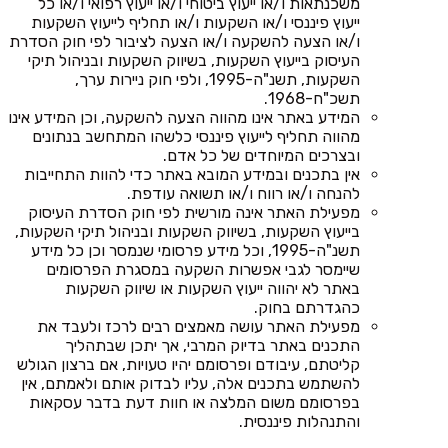
משכנתאות ו/או ייעוץ ביטוחי ו/או ייעוץ רפואי ו/או כל
ייעוץ פיננסי ו/או השקעות ו/או תחליף לייעוץ השקעות
ו/או הצעה להשקעה ו/או הצעה לציבור לפי חוק הסדרת
העיסוק בייעוץ השקעות, בשיווק השקעות ובניהול תיקי
השקעות, תשנ"ה-1995, ולפי חוק ניירות ערך,
תשכ"ח-1968.
המידע באתר אינו מהווה הצעה להשקעה, וכן המידע אינו
מהווה תחליף לייעוץ פיננסי כלשהו המתחשב בנתונים
ובצרכים המיוחדים של כל אדם.
אין בתכנים ובמידע המובא באתר כדי להוות התחייבות
להנחה ו/או רווח ו/או תשואה עודפת.
מפעילת האתר אינה מורשית לפי חוק הסדרת העיסוק
בייעוץ השקעות, בשיווק השקעות ובניהול תיקי השקעות,
תשנ"ה-1995, וכל מידע פרסומי שנמסר וכן כל מידע
שיימסר לגבי אפשרות השקעה במסגרת הפרסומים
באתר לא יהווה ייעוץ השקעות או שיווק השקעות
כהגדרתם בחוק.
מפעילת האתר עושה מאמצים רבים לרכז ולעבד את
התכנים באתר בדיוק המרבי, אך יתכן שבתהליך
קליטתם, עיבודם ופרסומם יהיו טעויות, אם ברצון הגולש
להשתמש בתכנים אלה, עליו לבדוק אותם ולאמתם, אין
בפרסומם משום המלצה או חוות דעת בדבר עסקאות
והתנהלות פיננסית.