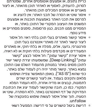
כריית נתונים, או אמצעים אוטומטיים אחרים, שמטרתם
לסרוק, להעתיק, לאסוף או לאחזר תוכן מהאתר, או ליצור
מאגרים או אוספים המכילים תוכן מהאתר.
איסור שינוי או הסרה של תכני האתר: אין להציג או
לפרסם את תכני האתר באמצעות תוכנות או אמצעים
המשנים את העיצוב המקורי של התוכן באתר, או
המסירים ממנו תכנים, כגון פרסומות, סימנים מסחריים או
מידע נוסף.
איסור קישור מאתרים בעלי תוכן בלתי ראוי: חל איסור
ליצור קישור לאתר זה מאתרי אינטרנט בעלי תוכן
פורנוגרפי, גזעני, אלים, מפלה או בלתי חוקי, או מאתרים
המעודדים או מקדמים פעילות בלתי חוקית או לא ראויה.
איסור יצירת "קישור עמוק": חל איסור לבצע "קישור
עמוק" (Deep Linking), שמשמעותו יצירת קישור ישיר
לתוכן מסוים באתר במנותק מהעמוד השלם שבו התוכן
נמצא באתר. קישור מותר יהיה רק לעמוד שלם באתר,
כפי שהוא ("AS IS"), באופן המאפשר צפייה ושימוש
מלאים ותקינים בעמוד. אין ליצור קישורים ישירים
לתמונות, קבצים או מדיה אחרת, ללא העמוד המלא
המקורי. כמו כן, חובה שהקישור לעמוד יציג את הכתובת
המדויקת של דף האינטרנט באתר, ללא הסתרה, שינוי או
הטעיה, תוך שחל איסור לעשות שימוש בפונקציה של
unfollow.
דרישת ביטול קישורים על פי דרישה: המפעיל רשאי