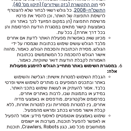
לפי
חוק התקשורת (בזק ושידורים) (תיקון מס' 40),
התשס"ח–2008
. כל גולש רשאי לבחור שלא להצטרף
לרשימת התפוצה של האתר, וכן להסיר את פרטיו
מרשימת התפוצה (הן במקום המיועד לכך באתר והן
באמצעות קישור מתאים במסגרת הודעת הפרסומת והן
בכל דרך אחרת), בכל עת.
מכיוון שאין באפשרות מפעילת האתר לדעת אם אחרים
מלבד הגולש עושים שימוש בכתובות שנמסרו על ידי
הגולש, מסירת הכתובות והסכמת הגולש, כאמור, מהווה
אישור הגולש להסכמת כל המשתמשים בכתובות
האמורות לקבלת הודעות דואר שיווקיות, כאמור.
במסגרת השימוש באתר מתחייב הגולש להימנע מפעולות
אלה:
הגבלת השימוש למטרות אישיות: הגלישה והשימוש
באתר ובתכנים המופיעים בו מותרים לשימוש אישי ופרטי
בלבד. אסור להעתיק או לעשות שימוש בתכני האתר,
במידע או בתמונות שבו, לרבות באתרים אחרים,
בפרסומים אלקטרוניים, מודפסים או באמצעי מדיה
אחרים, בין למטרות מסחריות ובין למטרות אחרות, ללא
קבלת אישור מפורש בכתב ומראש מהמפעיל.
שימוש באמצעים אוטומטיים לאיסוף מידע: אסור להפעיל
או לאפשר להפעיל תוכנות, מערכות או יישומים
ממוחשבים מכל סוג, כגון Crawlers, Robots, תוכנות