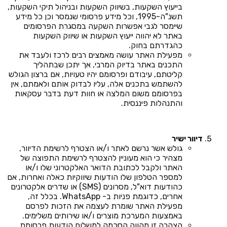
בייעוץ השקעות, בשיווק השקעות ובניהול תיקי השקעות,
תשנ"ה-1995, וכל מידע פרסומי שנמסר וכן כל מידע
שיימסר לגבי אפשרות השקעה במסגרת הפרסומים
באתר לא יהווה ייעוץ השקעות או שיווק השקעות
כהגדרתם בחוק.
מפעילת האתר עושה מאמצים רבים לרכז ולעבד את
התכנים באתר בדיוק המרבי, אך יתכן שבתהליך
קליטתם, עיבודם ופרסומם יהיו טעויות, אם ברצון הגולש
להשתמש בתכנים אלה, עליו לבדוק אותם ולאמתם, אין
בפרסומם משום המלצה או חוות דעת בדבר עסקאות
והתנהלות פיננסית.
דיוור ישיר
גולש אשר נרשם לאתר ו/או הצטרף לרשימת הדיוור,
מצהיר כי הוא מעוניין להצטרף לרשימת התפוצה של
האתר ולקבל לכתובת הדואר האלקטרוני שלו ו/או
למספר הטלפון שלו הודעות שיווקיות כאלה ואחרות, אם
כהודעות דוא"ל, מסרונים (SMS) או שדרים אלקטרונים
אחרים, כדוגמת פניות ב- WhatsApp. בכלל זה,
מפעילת האתר שומרת לעצמה את הזכות לפרסם
באמצעות המערכת מוצרים ו/או שירותים משלימים.
הצהרה זו מהווה הסכמה למשלוח הודעות פרסומת