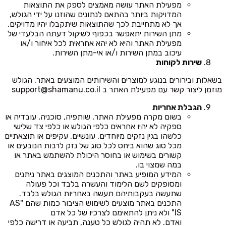
מפעילת האתר עושה מאמצים לספק את התוצאות
המדויקות ביותר בהתאם לנתונים שהוזנו על ידי הגולש,
אך לא מתחייבת לכך שהתוצאות שיתקבלו יהיו מדויקים.
מתן השירות יתאפשר בכפוף לשיקול דעתה הבלעדי של
מפעילת האתר והיא לא יהא אחראית לכל איחור ו/או
עיכוב במתן השירות ו/או אי-מתן השירות.
שירות לקוחות
בשאלות ובירורים בנוגע למוצרים והשירותים המוצעים באתר, הגולש
מוזמן ליצור קשר עם מפעילת האתר ב
support@shamanu.co.il
הגבלת אחריות
בשום מקרה מפעילת האתר, שותפיה, סוכניה, עובדיה או
ספקיה לא יהיו אחראים כלפי הגולש או כלפי צד שלישי
כלשהו בגין נזקים מיוחדים, עונשיים, עקיפים או תוצאתיים
מכל סוג שהוא ביחס לכל סוג של נזק לרבות הנובעים או
קשורים בשימוש או בחוסר היכולת להשתמש באתר או
במה שמצוי בו.
המידע המופיע באתר והתכנים המוצגים באתר ניתנים
ומסופקים לשם הלימוד והעשרה בלבד וכל פעולה
שתעשה בעקבותיהם תעשה באחריות הגולש בלבד.
התכנים באתר מוצעים לשימוש הציבור כמות שהם "AS
IS" ולא ניתן להתאימם לצרכיו של כל אדם
ואדם. לא תהיה לגולש כל טענה, תביעה או דרישה כלפי