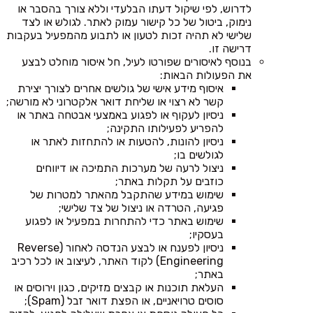
לדרוש, לפי שיקול דעתו הבלעדי וללא צורך בהסבר או
נימוק, ביטול של כל קישור עמוק לאתר. לגולש או לצד
שלישי לא תהיה זכות לטעון או לתבוע מהמפעיל בעקבות
דרישה זו.
בנוסף לאיסורים שפורטו לעיל, חל איסור מוחלט לבצע
את הפעולות הבאות:
איסוף מידע אישי של גולשים אחרים לצורך יצירת
קשר לא רצוי או שליחת דואר אלקטרוני לא מורשה;
ניסיון לעקוף או לפגוע באמצעי אבטחה באתר או
להפריע לפעילותו התקינה;
ניסיון להונות, להטעות או להתחזות לאתר או
לגולשים בו;
ניצול לרעה של מערכות התמיכה או דיווחים
כוזבים על תקלות באתר;
שימוש במידע שהתקבל מהאתר למטרות של
פגיעה, הטרדה או ניצול של צד שלישי;
שימוש באתר כדי להתחרות במפעיל או לפגוע
בעסקיו;
ניסיון לפענח או לבצע הנדסה לאחור (Reverse
Engineering) לקוד האתר, לעיצוב או לכל רכיב
באתר;
העלאת תוכנות או קבצים מזיקים, כגון וירוסים או
סוסים טרויאניים, או הפצת דואר זבל (Spam);