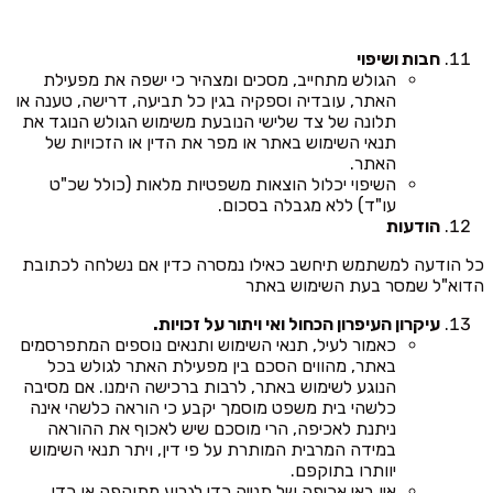
חבות ושיפוי
הגולש מתחייב, מסכים ומצהיר כי ישפה את מפעילת
האתר, עובדיה וספקיה בגין כל תביעה, דרישה, טענה או
תלונה של צד שלישי הנובעת משימוש הגולש הנוגד את
תנאי השימוש באתר או מפר את הדין או הזכויות של
האתר.
השיפוי יכלול הוצאות משפטיות מלאות (כולל שכ"ט
עו"ד) ללא מגבלה בסכום.
הודעות
כל הודעה למשתמש תיחשב כאילו נמסרה כדין אם נשלחה לכתובת
הדוא"ל שמסר בעת השימוש באתר
עיקרון העיפרון הכחול ואי ויתור על זכויות.
כאמור לעיל, תנאי השימוש ותנאים נוספים המתפרסמים
באתר, מהווים הסכם בין מפעילת האתר לגולש בכל
הנוגע לשימוש באתר, לרבות ברכישה הימנו. אם מסיבה
כלשהי בית משפט מוסמך יקבע כי הוראה כלשהי אינה
ניתנת לאכיפה, הרי מוסכם שיש לאכוף את ההוראה
במידה המרבית המותרת על פי דין, ויתר תנאי השימוש
יוותרו בתוקפם.
אין באי אכיפה של תנייה כדי לגרוע מתוקפה או כדי