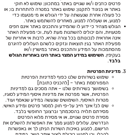
פרטים כוזבים ו/או שגויים באתר במתכוון; שימוש לא חוקי
באתר או בניגוד לתקנון; שימוש באתר במטרה להתחרות בו; או
כל פעולה אחרת שנעשתה על ידי הגולש או מי מטעמו כדי
למנוע, או שעלולה למנוע, מאחרים להשתמש באתר.
הגולש מצהיר כי ידוע לו שהמידע והתכנים באתר אינם חפים
מטעויות, והם יכולים להשתנות מעת לעת, וכי מפעילת האתר
אינה אחראית לנכונותם בכל צורה שהיא, לרבות אי אחריות של
מפעילת האתר בגין תוצאות ונזקים כלשהם העלולים להיגרם
מהסתמכות על המידע והתכנים באתר במישרין ו/או
בעקיפין.
השימוש במידע המצוי באתר הינו באחריות הגולש
בלבד
.
מדיניות הפרטיות
שימוש בשירותים שלנו כפוף למדיניות הפרטיות
המפורסמת באתר – [להכניס כתובת]
בשימושך בשירותים שלנו – אתה מסכים גם למדיניות
הפרטיות, אשר מפרטת את מדיניות איסוף המידע לסוגיו,
מטרות האיסוף, השימושים שנעשה במידע שנאסף ועוד.
שים לב! אינך חייב על-פי חוק למסור פרטים ומידע האישי.
מסירתם תלויה בהסכמתך וברצונך החופשי בלבד.
מסירת פרטים שגויים, או אי מסירת מלוא הפרטים
הנדרשים, עלולים למנוע ממך את האפשרות להשלים את
הרישום, לפגוע באיכות השירות הניתן לך או באפשרות
לקבלו, וכן לפגוע ביכולת ליצור איתך קשר, במידת