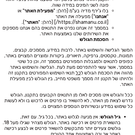
פונה לשני המינים במידה שווה.
בלו ג'ירף מדיה בע"מ (להלן: "
מפעילת האתר
" או
"
אנחנו
") מפעילה את האתר
[https://shamanu.co.il/] (להלן: "
האתר
").
במסמך זה אנחנו נפרט את התנאים בהם אנחנו מספקים
את השירותים שלנו באמצעות האתר.
הסכמת הגולש
המשך הגלישה והשימוש באתר, לרבות במידע, מסמכים, קבצים,
תמונות, טקסטים, גרפיקה, תיאורים, ביקורות ומוצרים המצויים באתר,
כפופים לתנאים ולמגבלות המפורטים במסמך זה, וכן כל שינוי
במסמך, אשר עשוי להתפרסם מעת לעת. הגלישה והשימוש באתר
מהווה את הסכמת הגולש ל
כל
תנאי השימוש המפורטים בתקנון זה
ולהיותו של תקנון זה מסמך משפטי מחייב, בין הגולש לבין מפעילת
האתר.
ככל והגולש אינו מסכים לאלו מן התנאים הקבועים בתקנון, הגולש
נדרש לצאת מן האתר, לא להשאיר בו פרטים או לרכוש בו ולא לעשות
כל שימוש במידע ובשירותים הנוספים המצויים בו.
גיל הגולש
: אין מניעה לגלוש באתר, בכל גיל. עם זאת,
בהשארת פרטים או רכישה באתר, הגולש מצהיר שגילו מעל 18.
גולשים צעירים יותר מתבקשים להשאיר פרטים או לבצע רכישה
באתר
אך ורק
באמצעות אחד ההורים.