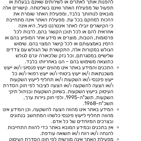
להפנות אותך לאתרים או לשירותים שאינם בבעלות או
תפעול של מפעילת האתר ואינם בשליטתה. קישורים אלה
מובאים לנוחותך בלבד, ומפעילת האתר שומרת את
הזכות למחקם בכל עת. מפעילת האתר אינה מתחייבת
כי הקישורים יובילו לאתר אינטרנט פעיל, היא אינה
אחראית להם או לכל תוכן הקשור בהם, לרבות לכל
פרסומות, הטבות, מוצרים או מידע אחר המופיע בהם או
הזמין באמצעותם או לכל קישור המצוי בהם. שימוש
הגולש במקורות אלה, התקשורת של הגולש עם צדדים
שלישיים במסגרתם, וכל נזק שלכאורה יגרם לגולש
כתוצאה משימוש בהם – הנו באחריותו בלבד.
התכנים והמידע באתר אינו מהווים ייעוץ פנסיוני ו/או ייעוץ
משכנתאות ו/או ייעוץ ביטוחי ו/או ייעוץ רפואי ו/או כל
ייעוץ פיננסי ו/או השקעות ו/או תחליף לייעוץ השקעות
ו/או הצעה להשקעה ו/או הצעה לציבור לפי חוק הסדרת
העיסוק בייעוץ השקעות, בשיווק השקעות ובניהול תיקי
השקעות, תשנ"ה-1995, ולפי חוק ניירות ערך,
תשכ"ח-1968.
המידע באתר אינו מהווה הצעה להשקעה, וכן המידע אינו
מהווה תחליף לייעוץ פיננסי כלשהו המתחשב בנתונים
ובצרכים המיוחדים של כל אדם.
אין בתכנים ובמידע המובא באתר כדי להוות התחייבות
להנחה ו/או רווח ו/או תשואה עודפת.
מפעילת האתר אינה מורשית לפי חוק הסדרת העיסוק