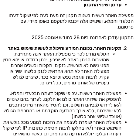
עדכון ושינוי התקנון
מפעילת האתר רשאית לשנות תקנון זה מעת לעת לפי שיקול דעתו
הבלעדי והמלא, ושינויים אלה ייכנסו לתוקפם באופן מיידי, עם
פרסומם.
התקנון עודכן לאחרונה ביום 28 לחודש אוגוסט 2025.
תקינות האתר, נכונות המידע והיכולת לעשות שימוש באתר
הגולש מודע לכך כי מפעילת האתר אינה מתחייבת
שהשירות הניתן באתר לא יופרע, יינתן כסדרו או יהא חסין
מפני גישה לא מורשית, נזקים, תקלות וכשלים אחרים.
מפעילת האתר לא תהא אחראית לנזק כלשהו ישיר או
עקיף, לרבות עוגמת נפש וכיוצא בכך, שייגרם לגולש
בעטיים של אותם גורמים, ככל וייגרם.
מפעילת האתר רשאית, על פי שיקול דעתה הבלעדי והמלא,
להפסיק את שירותי האתר כולם או חלקם, לערוך בהם שינויים
ו/או לדרוש לגביהם תשלום, וכן להסיר מהאתר מידע ותכנים
ללא שמירתם, ללא צורך בהודעה מוקדמת או בהסכמת הגולש
(או צד שלישי אחר כלשהו).
מפעילת האתר שומרת לעצמה את הזכות למנוע מכל גולש את
השימוש באתר ו/או בחלקו לרבות חסימת כתובות IP לפי שיקול
דעתה הבלעדי וללא הודעה מוקדמת, וכן כאשר מושארים