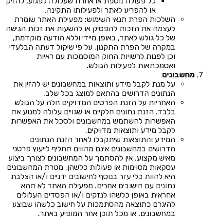
כל פעולה נוספת או אחרת שעלולה לפגוע, להזיק
או להפריע לאתר ולפעילותו התקינה.
השלכות הפרת תנאי השימוש: מפעילת האתר שומרת
לעצמה את הזכות להפסיק או להשעות את זכות הגישה
של כל גולש לאתר, באופן מיידי וללא הודעה מוקדמת,
במקרה של הפרת התקנון, על פי שיקול דעתה הבלעדי
וכן לפנות לרשויות החוק המוסמכות עם ראיות
ואסמכתאות לפעילות הגולש.
מחשבונים
על מנת לקבל מידע ותוצאות במחשבונים יש להזין את
הנתונים הדרושים בהתאם למוצג בכל שלב.
האחריות על הזנת הפרטים המדויקים חלה על הגולש
בלבד. הזנת נתונים חלקיים או שגויים עלולה למנוע את
האפשרות להשתמש במחשבונים ולסכל את האפשרות
לקבל מידע ותוצאות מדויקים.
המידע והתוצאות שיתקבלו לאחר הזנת הנתונים
הדרושים במחשבונים אינם מהווים תחליף לייעוץ פרטני
מאיש מקצוע. אין להסתמך על המחשבונים לצורך ביצוע
עסקאות מסוימות או פעולות כלשהן. מטרת המחשבונים
היא להוות כלי עזר בנוסף לחישובים ידניים ו/או הצלבת
נתונים עם חישובים אחרים. מפעילת האתר לא תהא
אחראית באופן כלשהו לנזקים ו/או הפסדים העלולים
להיגרם כתוצאה מהסתמכות על חישוב כלשהו שבוצע
במחשבונים, או מכל תוכן אחר המופיע באתר.