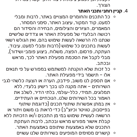
הצורך.
קניין רוחני ותכני האתר
כל התכנים והחומרים המצויים באתר, לרבות ומבלי
למעט, קוד המקור, עיצוב האתר, סימני המסחר,
המאמרים, הציורים והצילומים, הבחירה והסידור הם
רכושה הבלעדי של מפעילת האתר או צדדים שלישיים
שנתנו לה הרשאה לעשות שימוש בהם, ואין הגולש רשאי
לעשות בתכנים כל שימוש (לרבות ומבלי למעט, עיבוד,
העתקה, פרסום, הפצה, משלוח, ביצוע פומבי ושידור),
מבלי לקבל את הסכמת מפעילת האתר לכך, מראש
ובכתב.
כל זכות שלא הוקנתה למשתמש במפורש על פי תנאים
אלו – תישמר בידי מפעילת האתר.
אם תספק לנו משוב, פידבק, הערה או הצעה כלשהי לגבי
השירותים – אתה מקנה לנו בכך רישיון בלעדי, ללא
תמלוגים, תמידי, כלל-עולמי, בלתי הדיר, לשלב את
האמור בכל השירותים שלנו, הנוכחיים או העתידיים.
אין במתן אפשרות שיתוף תכנים (כדוגמת שיתוף
בפייסבוק, טוויטר וכיוצ"ב) כדי לראות בו משום ויתור או
הרשאה לעשיית שימוש במי מן התכנים ו/או הזכויות ללא
קבלת אישור מפורש מראש ובכתב, לרבות העתקת
התכנים שלא באמצעות שיתופם באמצעות האתר.
קישורים מסוימים המופיעים בשירותים שלנו עשויים