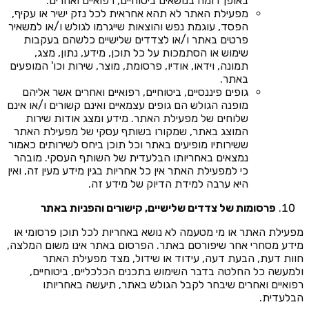
באופן דומה בנושאים ביטוחיים, רפואיים ואחרים.
מפעילת האתר לא תהא אחראית לכל נזק ישיר או עקיף,
הפסד, עוגמת נפש והוצאות שייגרמו לגולש ו/או למשאיר
פרטים באתר ו/או לצדדים שלישיים כלשהם בעקבות
שימוש או הסתמכות על כל תוכן, מידע, נתון, מצג,
תמונה, וידאו, אודיו, פרסומת, מוצר, שירות וכו' המופעים
באתר.
גופים פיננסיים, ביטוחיים, רפואיים ואחרים אשר אליהם
מופנה הגולש הם גופים עצמאיים ואינם קשורים ו/או אינם
שלוחים של מפעילת האתר. מידע ומצג אודות שירות
המוצג באתר, שמקורו בשותף עסקי של מפעילת האתר
ששירותיו מופיעים באתר וכל תוכן ביחס לשירותים כאמור
נמצאים באחריותו הבלעדית של השותף העסקי. מובהר
כי למפעילת האתר אין כל אחריות בגין מידע מעין זה, ואין
היא ערבה למידת הדיוק של מידע זה.
פרסומות של צדדים שלישיים, קישורים והפניות באתר
מפעילת האתר או מי מטעמה לא נושא באחריות לכל תוכן פרסומי או
מידע מסחרי אחר שיפורסם באתר. הפרסום באתר אינו משום המלצה,
חוות דעת, הבעת דעה, עידוד או שידול, מצד מפעילת האתר
ולמעשה כל החלטה בדבר השימוש בתכנים הכלכליים, ביטוחיים,
רפואיים ואחרים שיבחר לקבל הגולש באתר, תיעשה באחריותו
הבלעדית.