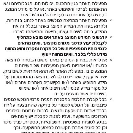
מפעילת האתר בגין התכנים, יכולותיהם, מגבלותיהם ו/או
התאמתם לצרכיו והשימוש באתר, או על פי מידע המוצג
בו, יהיה על אחריותו הבלעדית של הגולש באתר.
מפעילת האתר ממליצה לגולשים באתר לנהוג בזהירות,
ולקרוא בעיון את המידע המוצג באתר ובכלל זה את
המידע ביחס לשירות עצמו, תיאורו והתאמתו לצרכיו.
יודגש כי המידע המוצג באתר אינו מובא כתחליף
לקבלת יעוץ פרטני מגורם מקצועי, ואינו מתאים
לנסיבותיו הספציפיות של כל מקרה ומקרה והוא מהווה
מידע כללי בלבד, ואינו מהווה ייעוץ
.
אין לראות במידע המופיע באתר משום הבטחה לתוצאה
כלשהי ו/או אחריות לאופן הפעילויות של השירותים
המוצעים בו. מפעילת האתר לא תהא אחראית לשום נזק,
ישיר או עקיף, אשר ייגרם לגולש כתוצאה מהסתמכות על
מידע המופיע באתר ו/או בקישורים לאתרים אחרים ו/או
כל מקור מידע פנימי ו/או חיצוני אחר ו/או שימוש
בשירותים אשר מוצגים על ידו.
בכל קבלת החלטה במסגרת הפנית פרטי הגולש לגופים
פיננסיים, על הגולש לסמוך על בדיקה שהתבצעה על ידו
בלבד אודות ההשקעה ותנאיה, לרבות יתרונות וסיכונים
הכרוכים בהשקעה, ועליו לפנות לקבלת ייעוץ מתאים
בנוגע לסוגיות משפטיות, חשבונאיות, כספיות, ענייני מיסוי
וכן כל סוגיה אחרת הקשורה לביצוע ההשקעה. וכך