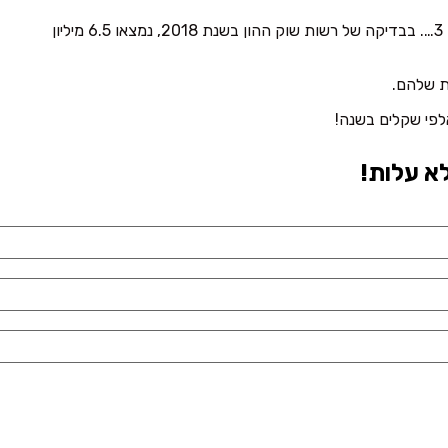
ומה יותר גרוע מלגלות ששילמת כל השנים על ביטוח שלא באמת מכסה אותך? לגלות שעשית את אותו ביטוח מיותר ב-2 חברות ביטוח שונות, או 3…. בבדיקה של רשות שוק ההון בשנת 2018, נמצאו 6.5 מיליון
ות שלהם.
לפי שקלים בשנה!