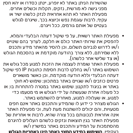
שהשירות הניתן באתר לא יופרע, יינתן כסדרו או יהא חסין
מפני גישה לא מורשית, נזקים, תקלות וכשלים אחרים.
מפעילת האתר לא תהא אחראית לנזק כלשהו ישיר או
עקיף, לרבות עוגמת נפש וכיוצא בכך, שייגרם לגולש
בעטיים של אותם גורמים, ככל וייגרם.
מפעילת האתר רשאית, על פי שיקול דעתה הבלעדי והמלא,
להפסיק את שירותי האתר כולם או חלקם, לערוך בהם שינויים
ו/או לדרוש לגביהם תשלום, וכן להסיר מהאתר מידע ותכנים
ללא שמירתם, ללא צורך בהודעה מוקדמת או בהסכמת הגולש
(או צד שלישי אחר כלשהו).
מפעילת האתר שומרת לעצמה את הזכות למנוע מכל גולש את
השימוש באתר ו/או בחלקו לרבות חסימת כתובות IP לפי שיקול
דעתה הבלעדי וללא הודעה מוקדמת, וכן כאשר מושארים
פרטים כוזבים ו/או שגויים באתר במתכוון; שימוש לא חוקי
באתר או בניגוד לתקנון; שימוש באתר במטרה להתחרות בו; או
כל פעולה אחרת שנעשתה על ידי הגולש או מי מטעמו כדי
למנוע, או שעלולה למנוע, מאחרים להשתמש באתר.
הגולש מצהיר כי ידוע לו שהמידע והתכנים באתר אינם חפים
מטעויות, והם יכולים להשתנות מעת לעת, וכי מפעילת האתר
אינה אחראית לנכונותם בכל צורה שהיא, לרבות אי אחריות של
מפעילת האתר בגין תוצאות ונזקים כלשהם העלולים להיגרם
מהסתמכות על המידע והתכנים באתר במישרין ו/או
בעקיפין.
השימוש במידע המצוי באתר הינו באחריות הגולש