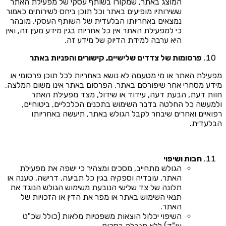
המוצג באתר, שמקורו בשותף עסקי של מפעילת האתר
ששירותיו מופיעים באתר וכל תוכן ביחס לשירותים כאמור
נמצאים באחריותו הבלעדית של השותף העסקי. מובהר
כי למפעילת האתר אין כל אחריות בגין מידע מעין זה, ואין
היא ערבה למידת הדיוק של מידע זה.
פרסומות של צדדים שלישיים, קישורים והפניות באתר
מפעילת האתר או מי מטעמה לא נושא באחריות לכל תוכן פרסומי או
מידע מסחרי אחר שיפורסם באתר. הפרסום באתר אינו משום המלצה,
חוות דעת, הבעת דעה, עידוד או שידול, מצד מפעילת האתר
ולמעשה כל החלטה בדבר השימוש בתכנים הכלכליים, ביטוחיים,
רפואיים ואחרים שיבחר לקבל הגולש באתר, תיעשה באחריותו
הבלעדית.
חבות ושיפוי
הגולש מתחייב, מסכים ומצהיר כי ישפה את מפעילת
האתר, עובדיה וספקיה בגין כל תביעה, דרישה, טענה או
תלונה של צד שלישי הנובעת משימוש הגולש הנוגד את
תנאי השימוש באתר או מפר את הדין או הזכויות של
האתר.
השיפוי יכלול הוצאות משפטיות מלאות (כולל שכ"ט
עו"ד) ללא מגבלה בסכום.