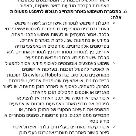
האמורות לקבלת הודעות דואר שיווקיות, כאמור.
במסגרת השימוש באתר מתחייב הגולש להימנע מפעולות
אלה:
הגבלת השימוש למטרות אישיות: הגלישה והשימוש
באתר ובתכנים המופיעים בו מותרים לשימוש אישי ופרטי
בלבד. אסור להעתיק או לעשות שימוש בתכני האתר,
במידע או בתמונות שבו, לרבות באתרים אחרים,
בפרסומים אלקטרוניים, מודפסים או באמצעי מדיה
אחרים, בין למטרות מסחריות ובין למטרות אחרות, ללא
קבלת אישור מפורש בכתב ומראש מהמפעיל.
שימוש באמצעים אוטומטיים לאיסוף מידע: אסור להפעיל
או לאפשר להפעיל תוכנות, מערכות או יישומים
ממוחשבים מכל סוג, כגון Crawlers, Robots, תוכנות
כריית נתונים, או אמצעים אוטומטיים אחרים, שמטרתם
לסרוק, להעתיק, לאסוף או לאחזר תוכן מהאתר, או ליצור
מאגרים או אוספים המכילים תוכן מהאתר.
איסור שינוי או הסרה של תכני האתר: אין להציג או
לפרסם את תכני האתר באמצעות תוכנות או אמצעים
המשנים את העיצוב המקורי של התוכן באתר, או
המסירים ממנו תכנים, כגון פרסומות, סימנים מסחריים או
מידע נוסף.
איסור קישור מאתרים בעלי תוכן בלתי ראוי: חל איסור
ליצור קישור לאתר זה מאתרי אינטרנט בעלי תוכן