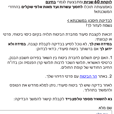
לוקחת 60 שניות
ומתבצעת לגמרי
בחינם
באמצעותה תוכלו
לחסוך עשרות ועד מאות אלפי שקלים
בהחזרי
המשכנתא!
לבדיקת חיסכון במשכנתא >
נשמח לעזור לך!
זכאות לקצבת סיעוד מחברת הביטוח תלויה בקיום כיסוי ביטוחי, פרטי
או קבוצתי.
במידה ואין לך
, לא נוכל לסייע בבדיקה לקבלת קצבה,
במידה ולא
ידוע לך
אם ברשותך ביטוח סיעודי, כדאי לבדוק:
1. האם קיים תשלום לחברת ביטוח בין השאר בפירוט חשבון הבנק,
כרטיסי האשראי, תלושי השכר לרבות תלושי קרן הפנסיה וכן בדו”ח
החיוב החודשי של קופת החולים.
2. באתר
הר הביטוח
עם פרטי הזיהוי שלך.
לאחר בדיקה שיש לך ביטוח סיעודי, ניתן למלא מחדש את הטופס
ולהמשיך בתהליך.
נא להשאיר מספר טלפון נייד
לקבלת קישור להמשך הבדיקה:
שם מלא