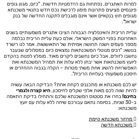
למרות האתגרים, נפתחות גם הזדמנויות חדשות. "כיום, מגוון גופים
פיננסיים מציעים פתרונות מימון לרכישת נכס חדש בתנאיי משכנתא
מגופים חוץ בנקאיים אשר אינם מוגבלים לתקנה החדשה של בנק
ישראל".
עליית הריבית והאינפלציה הגבוהה הציבו אתגרים משמעותיים בשנים
האחרונות בפניי המשק הישראלי, אולם כעת עליית הריבית נבלמה
מספר פעמים וישנה תחושה אמיתית של התאוששות. אמר לנו רישרד
בנושא: "רבים מנוטלי המשכנתאות נמצאים כיום במסלולים שבעבר
נחשבו לזולים, אבל כיום נחשבים ליקרים מאוד. מומלץ לפנות בהקדם
ליועץ משכנתאות אשר יבחן ללא עלות את תמהיל המשכנתא ואת
האפשרויות להשיג אחת משתי מטרות – הקלה בגבוה ההחזרים או
חיסכון משמעותי בעלויות הריבית".
יש לכם משכנתא או מתכננים לקחת אחת? הבדיקה הבאה עשויה
להיות שווה לכם מאות אלפי שקלים לחיסכון,
היא קצרה ולגמרי
בחינם!
בחרו את סטטוס המשכנתא שלכם והתחילו בדיקת התאמה
ב-30 שניות, בסיומה נתאם עבורכם שיחה ללא עלות עם יועץ
משכנתא:
מחזור משכנתא קיימת
משכנתא חדשה