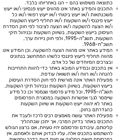
כתוצאה משימוש בהם – הנו באחריותו בלבד.
התכנים והמידע באתר אינו מהווים ייעוץ פנסיוני ו/או ייעוץ
משכנתאות ו/או ייעוץ ביטוחי ו/או ייעוץ רפואי ו/או כל
ייעוץ פיננסי ו/או השקעות ו/או תחליף לייעוץ השקעות
ו/או הצעה להשקעה ו/או הצעה לציבור לפי חוק הסדרת
העיסוק בייעוץ השקעות, בשיווק השקעות ובניהול תיקי
השקעות, תשנ"ה-1995, ולפי חוק ניירות ערך,
תשכ"ח-1968.
המידע באתר אינו מהווה הצעה להשקעה, וכן המידע אינו
מהווה תחליף לייעוץ פיננסי כלשהו המתחשב בנתונים
ובצרכים המיוחדים של כל אדם.
אין בתכנים ובמידע המובא באתר כדי להוות התחייבות
להנחה ו/או רווח ו/או תשואה עודפת.
מפעילת האתר אינה מורשית לפי חוק הסדרת העיסוק
בייעוץ השקעות, בשיווק השקעות ובניהול תיקי השקעות,
תשנ"ה-1995, וכל מידע פרסומי שנמסר וכן כל מידע
שיימסר לגבי אפשרות השקעה במסגרת הפרסומים
באתר לא יהווה ייעוץ השקעות או שיווק השקעות
כהגדרתם בחוק.
מפעילת האתר עושה מאמצים רבים לרכז ולעבד את
התכנים באתר בדיוק המרבי, אך יתכן שבתהליך
קליטתם, עיבודם ופרסומם יהיו טעויות, אם ברצון הגולש
להשתמש בתכנים אלה, עליו לבדוק אותם ולאמתם, אין
בפרסומם משום המלצה או חוות דעת בדבר עסקאות