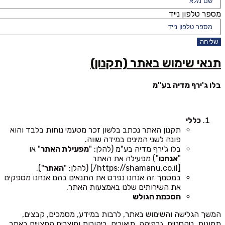
מספר טלפון נייד
שליחה
תנאי שימוש באתר (תקנון)
בלו ג'ירף מדיה בע"מ
כללי
תקנון האתר נכתב בלשון זכר מטעמי נוחות בלבד והוא
פונה לשני המינים במידה שווה.
בלו ג'ירף מדיה בע"מ (להלן: "
מפעילת האתר
" או
"
אנחנו
") מפעילה את האתר
[https://shamanu.co.il/] (להלן: "
האתר
").
במסמך זה אנחנו נפרט את התנאים בהם אנחנו מספקים
את השירותים שלנו באמצעות האתר.
הסכמת הגולש
המשך הגלישה והשימוש באתר, לרבות במידע, מסמכים, קבצים,
תמונות, טקסטים, גרפיקה, תיאורים, ביקורות ומוצרים המצויים באתר,