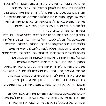
אין לראות במידע המופיע באתר משום הבטחה לתוצאה
כלשהי ו/או אחריות לאופן הפעילויות של השירותים
המוצעים בו. מפעילת האתר לא תהא אחראית לשום נזק,
ישיר או עקיף, אשר ייגרם לגולש כתוצאה מהסתמכות על
מידע המופיע באתר ו/או בקישורים לאתרים אחרים ו/או
כל מקור מידע פנימי ו/או חיצוני אחר ו/או שימוש
בשירותים אשר מוצגים על ידו.
בכל קבלת החלטה במסגרת הפנית פרטי הגולש לגופים
פיננסיים, על הגולש לסמוך על בדיקה שהתבצעה על ידו
בלבד אודות ההשקעה ותנאיה, לרבות יתרונות וסיכונים
הכרוכים בהשקעה, ועליו לפנות לקבלת ייעוץ מתאים
בנוגע לסוגיות משפטיות, חשבונאיות, כספיות, ענייני מיסוי
וכן כל סוגיה אחרת הקשורה לביצוע ההשקעה. וכך
באופן דומה בנושאים ביטוחיים, רפואיים ואחרים.
מפעילת האתר לא תהא אחראית לכל נזק ישיר או עקיף,
הפסד, עוגמת נפש והוצאות שייגרמו לגולש ו/או למשאיר
פרטים באתר ו/או לצדדים שלישיים כלשהם בעקבות
שימוש או הסתמכות על כל תוכן, מידע, נתון, מצג,
תמונה, וידאו, אודיו, פרסומת, מוצר, שירות וכו' המופעים
באתר.
גופים פיננסיים, ביטוחיים, רפואיים ואחרים אשר אליהם
מופנה הגולש הם גופים עצמאיים ואינם קשורים ו/או אינם
שלוחים של מפעילת האתר. מידע ומצג אודות שירות