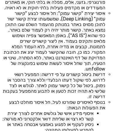
פורנוגרפי, גזעני, אלים, מפלה או בלתי חוקי, או מאתרים
המעודדים או מקדמים פעילות בלתי חוקית או לא ראויה.
איסור יצירת "קישור עמוק": חל איסור לבצע "קישור
עמוק" (Deep Linking), שמשמעותו יצירת קישור ישיר
לתוכן מסוים באתר במנותק מהעמוד השלם שבו התוכן
נמצא באתר. קישור מותר יהיה רק לעמוד שלם באתר,
כפי שהוא ("AS IS"), באופן המאפשר צפייה ושימוש
מלאים ותקינים בעמוד. אין ליצור קישורים ישירים
לתמונות, קבצים או מדיה אחרת, ללא העמוד המלא
המקורי. כמו כן, חובה שהקישור לעמוד יציג את הכתובת
המדויקת של דף האינטרנט באתר, ללא הסתרה, שינוי או
הטעיה, תוך שחל איסור לעשות שימוש בפונקציה של
unfollow.
דרישת ביטול קישורים על פי דרישה: המפעיל רשאי
לדרוש, לפי שיקול דעתו הבלעדי וללא צורך בהסבר או
נימוק, ביטול של כל קישור עמוק לאתר. לגולש או לצד
שלישי לא תהיה זכות לטעון או לתבוע מהמפעיל בעקבות
דרישה זו.
בנוסף לאיסורים שפורטו לעיל, חל איסור מוחלט לבצע
את הפעולות הבאות:
איסוף מידע אישי של גולשים אחרים לצורך יצירת
קשר לא רצוי או שליחת דואר אלקטרוני לא מורשה;
ניסיון לעקוף או לפגוע באמצעי אבטחה באתר או
להפריע לפעילותו התקינה;