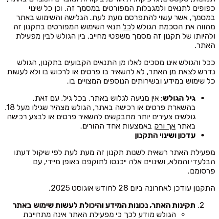
כפופים לתנאים ולמגבלות המפורטים במסמך זה, וכן כל שינוי
במסמך, אשר עשוי להתפרסם מעת לעת. הגלישה והשימוש באתר
מהווה את הסכמת הגולש ל
כל
תנאי השימוש המפורטים בתקנון זה
ולהיותו של תקנון זה מסמך משפטי מחייב, בין הגולש לבין מפעילת
האתר.
ככל והגולש אינו מסכים לאלו מן התנאים הקבועים בתקנון, הגולש
נדרש לצאת מן האתר, לא להשאיר בו פרטים או לרכוש בו ולא לעשות
כל שימוש במידע ובשירותים הנוספים המצויים בו.
גיל הגולש
: אין מניעה לגלוש באתר, בכל גיל. עם זאת,
בהשארת פרטים או רכישה באתר, הגולש מצהיר שגילו מעל 18.
גולשים צעירים יותר מתבקשים להשאיר פרטים או לבצע רכישה
באתר
אך ורק
באמצעות אחד ההורים.
עדכון ושינוי התקנון
מפעילת האתר רשאית לשנות תקנון זה מעת לעת לפי שיקול דעתו
הבלעדי והמלא, ושינויים אלה ייכנסו לתוקפם באופן מיידי, עם
פרסומם.
התקנון עודכן לאחרונה ביום 28 לחודש אוגוסט 2025.
תקינות האתר, נכונות המידע והיכולת לעשות שימוש באתר
הגולש מודע לכך כי מפעילת האתר אינה מתחייבת