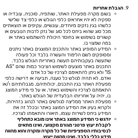
הגבלת אחריות
בשום מקרה מפעילת האתר, שותפיה, סוכניה, עובדיה או
ספקיה לא יהיו אחראים כלפי הגולש או כלפי צד שלישי
כלשהו בגין נזקים מיוחדים, עונשיים, עקיפים או תוצאתיים
מכל סוג שהוא ביחס לכל סוג של נזק לרבות הנובעים או
קשורים בשימוש או בחוסר היכולת להשתמש באתר או
במה שמצוי בו.
המידע המופיע באתר והתכנים המוצגים באתר ניתנים
ומסופקים לשם הלימוד והעשרה בלבד וכל פעולה
שתעשה בעקבותיהם תעשה באחריות הגולש בלבד.
התכנים באתר מוצעים לשימוש הציבור כמות שהם "AS
IS" ולא ניתן להתאימם לצרכיו של כל אדם
ואדם. לא תהיה לגולש כל טענה, תביעה או דרישה כלפי
מפעילת האתר בגין התכנים, יכולותיהם, מגבלותיהם ו/או
התאמתם לצרכיו והשימוש באתר, או על פי מידע המוצג
בו, יהיה על אחריותו הבלעדית של הגולש באתר.
מפעילת האתר ממליצה לגולשים באתר לנהוג בזהירות,
ולקרוא בעיון את המידע המוצג באתר ובכלל זה את
המידע ביחס לשירות עצמו, תיאורו והתאמתו לצרכיו.
יודגש כי המידע המוצג באתר אינו מובא כתחליף
לקבלת יעוץ פרטני מגורם מקצועי, ואינו מתאים
לנסיבותיו הספציפיות של כל מקרה ומקרה והוא מהווה
מידע כללי בלבד, ואינו מהווה ייעוץ
.