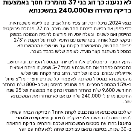
לא נגענו: כך זוג בני 37 מהמרכז חסך באמצעות
בדיקה מהירה 240,000₪ במשכנתא
במאי 2024, מיכל ויוסי, זוג צעיר מתל אביב, פנו לייעוץ משכנתאות
כדי לממן את רכישת דירתם החדשה. מיכל, בת 37, מנהלת פרויקטים
בהייטק ואם לשניים, ובעלה יוסי, היו מודעים לריבית הנמוכה במשק
וביקשו לנצל אותה. בפגישתם עם היועץ, למדו על תקנת ה"2/3
פריים" החדשה, המאפשרת לקיחת עד שני שליש מהמשכנתא
במסלול משתנה קצר מועד, לעומת שליש בלבד בעבר.
היועץ הסביר כי מסלולים אלו זולים יותר ממסלול הפריים, ובהתחשב
בתכניתם למחזר את המשכנתא בעוד 5-7 שנים, זו הייתה אופציה
אידיאלית עבורם. בסופו של דבר, הזוג בחר לקחת שני שליש
מהמשכנתא במסלול משתנה לא צמוד כל שנתיים וחצי – מל"צ שזול
ב-1.5% ממסלול הפריים, מה שהוביל לחיסכון של כ-800 ש"ח בהחזר
החודשי, 9,600 ש"ח בהחזר השנתי ובתקופה ממוצעת של 25 שנה
החיסכון מגיע ל-240,000 ש"ח גם אם לא ימחזרו את המשכנתא
שוב.
יש לכם משכנתא או מתכננים לקחת אחת? הבדיקה הבאה עשויה
להיות שווה לכם מאות אלפי שקלים לחיסכון,
היא קצרה ולגמרי
בחינם!
בחרו את סטטוס המשכנתא שלכם והתחילו בדיקת התאמה
ב-30 שניות, בסיומה נתאם עבורכם שיחה ללא עלות עם יועץ