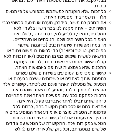
מבלי לקבל את הסכמת מפעילת האתר לכך, מראש
ובכתב.
כל זכות שלא הוקנתה למשתמש במפורש על פי תנאים
אלו – תישמר בידי מפעילת האתר.
אם תספק לנו משוב, פידבק, הערה או הצעה כלשהי לגבי
השירותים – אתה מקנה לנו בכך רישיון בלעדי, ללא
תמלוגים, תמידי, כלל-עולמי, בלתי הדיר, לשלב את
האמור בכל השירותים שלנו, הנוכחיים או העתידיים.
אין במתן אפשרות שיתוף תכנים (כדוגמת שיתוף
בפייסבוק, טוויטר וכיוצ"ב) כדי לראות בו משום ויתור או
הרשאה לעשיית שימוש במי מן התכנים ו/או הזכויות ללא
קבלת אישור מפורש מראש ובכתב, לרבות העתקת
התכנים שלא באמצעות שיתופם באמצעות האתר.
קישורים מסוימים המופיעים בשירותים שלנו עשויים
להפנות אותך לאתרים או לשירותים שאינם בבעלות או
תפעול של מפעילת האתר ואינם בשליטתה. קישורים אלה
מובאים לנוחותך בלבד, ומפעילת האתר שומרת את
הזכות למחקם בכל עת. מפעילת האתר אינה מתחייבת
כי הקישורים יובילו לאתר אינטרנט פעיל, היא אינה
אחראית להם או לכל תוכן הקשור בהם, לרבות לכל
פרסומות, הטבות, מוצרים או מידע אחר המופיע בהם או
הזמין באמצעותם או לכל קישור המצוי בהם. שימוש
הגולש במקורות אלה, התקשורת של הגולש עם צדדים
שלישיים במסגרתם, וכל נזק שלכאורה יגרם לגולש