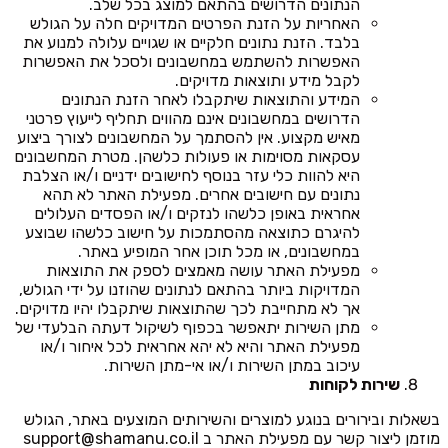
הנתונים הדרושים בהתאם למוצג בכל שלב.
האחריות על הזנת הפרטים המדויקים חלה על הגולש
בלבד. הזנת נתונים חלקיים או שגויים עלולה למנוע את
האפשרות להשתמש במחשבונים ולסכל את האפשרות
לקבל מידע ותוצאות מדויקים.
המידע והתוצאות שיתקבלו לאחר הזנת הנתונים
הדרושים במחשבונים אינם מהווים תחליף לייעוץ פרטני
מאיש מקצוע. אין להסתמך על המחשבונים לצורך ביצוע
עסקאות מסוימות או פעולות כלשהן. מטרת המחשבונים
היא להוות כלי עזר בנוסף לחישובים ידניים ו/או הצלבת
נתונים עם חישובים אחרים. מפעילת האתר לא תהא
אחראית באופן כלשהו לנזקים ו/או הפסדים העלולים
להיגרם כתוצאה מהסתמכות על חישוב כלשהו שבוצע
במחשבונים, או מכל תוכן אחר המופיע באתר.
מפעילת האתר עושה מאמצים לספק את התוצאות
המדויקות ביותר בהתאם לנתונים שהוזנו על ידי הגולש,
אך לא מתחייבת לכך שהתוצאות שיתקבלו יהיו מדויקים.
מתן השירות יתאפשר בכפוף לשיקול דעתה הבלעדי של
מפעילת האתר והיא לא יהא אחראית לכל איחור ו/או
עיכוב במתן השירות ו/או אי-מתן השירות.
שירות לקוחות
בשאלות ובירורים בנוגע למוצרים והשירותים המוצעים באתר, הגולש
מוזמן ליצור קשר עם מפעילת האתר ב
support@shamanu.co.il