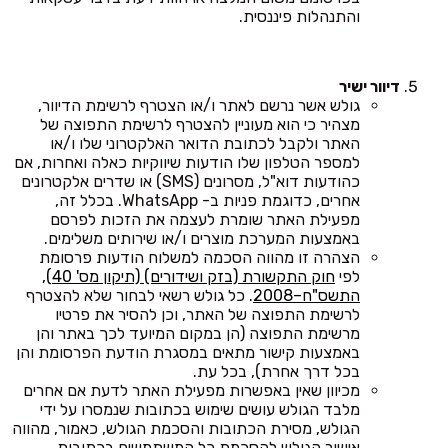
והתנהלות פיננסית.
דיוור ישיר
גולש אשר נרשם לאתר ו/או הצטרף לרשימת הדיוור,
מצהיר כי הוא מעוניין להצטרף לרשימת התפוצה של
האתר ולקבל לכתובת הדואר האלקטרוני שלו ו/או
למספר הטלפון שלו הודעות שיווקיות כאלה ואחרות, אם
כהודעות דוא"ל, מסרונים (SMS) או שדרים אלקטרונים
אחרים, כדוגמת פניות ב- WhatsApp. בכלל זה,
מפעילת האתר שומרת לעצמה את הזכות לפרסם
באמצעות המערכת מוצרים ו/או שירותים משלימים.
הצהרה זו מהווה הסכמה למשלוח הודעות פרסומת
לפי
חוק התקשורת (בזק ושידורים) (תיקון מס' 40),
התשס"ח–2008
. כל גולש רשאי לבחור שלא להצטרף
לרשימת התפוצה של האתר, וכן להסיר את פרטיו
מרשימת התפוצה (הן במקום המיועד לכך באתר והן
באמצעות קישור מתאים במסגרת הודעת הפרסומת והן
בכל דרך אחרת), בכל עת.
מכיוון שאין באפשרות מפעילת האתר לדעת אם אחרים
מלבד הגולש עושים שימוש בכתובות שנמסרו על ידי
הגולש, מסירת הכתובות והסכמת הגולש, כאמור, מהווה
אישור הגולש להסכמת כל המשתמשים בכתובות