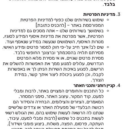
בלבד
.
מדיניות הפרטיות
שימוש בשירותים שלנו כפוף למדיניות הפרטיות
המפורסמת באתר – [להכניס כתובת]
בשימושך בשירותים שלנו – אתה מסכים גם למדיניות
הפרטיות, אשר מפרטת את מדיניות איסוף המידע לסוגיו,
מטרות האיסוף, השימושים שנעשה במידע שנאסף ועוד.
שים לב! אינך חייב על-פי חוק למסור פרטים ומידע האישי.
מסירתם תלויה בהסכמתך וברצונך החופשי בלבד.
מסירת פרטים שגויים, או אי מסירת מלוא הפרטים
הנדרשים, עלולים למנוע ממך את האפשרות להשלים את
הרישום, לפגוע באיכות השירות הניתן לך או באפשרות
לקבלו, וכן לפגוע ביכולת ליצור איתך קשר, במידת
הצורך.
קניין רוחני ותכני האתר
כל התכנים והחומרים המצויים באתר, לרבות ומבלי
למעט, קוד המקור, עיצוב האתר, סימני המסחר,
המאמרים, הציורים והצילומים, הבחירה והסידור הם
רכושה הבלעדי של מפעילת האתר או צדדים שלישיים
שנתנו לה הרשאה לעשות שימוש בהם, ואין הגולש רשאי
לעשות בתכנים כל שימוש (לרבות ומבלי למעט, עיבוד,
העתקה, פרסום, הפצה, משלוח, ביצוע פומבי ושידור),