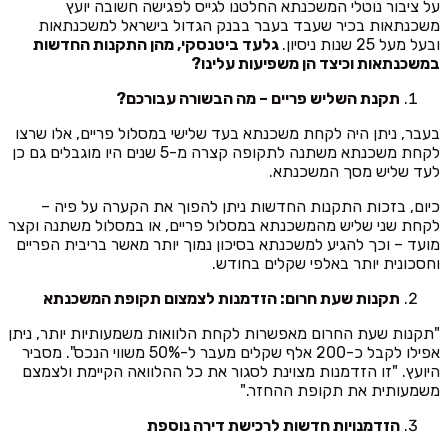
על ציבור נוטלי המשכנתא החלטנו לגייס לפגישה חשובה יועץ
משכנתאות בכיר שעבד בעבר בבנק הגדול בישראל למשכנתאות
ובעל מעל 25 שנות ניסיון.
גלעד ביטנסקי, מהן התקנות החדשות
במשכנתאות וכיצד הן משפיעות עלינו?
תקנת השליש פריים – מה הבשורה עבורכם?
בעבר, ניתן היה לקחת משכנתא בעד שלישי במסלול פריים, אלו שרצו
לקחת משכנתא משתנה לתקופה קצרה מ-5 שנים היו מוגבלים גם כן
לעד שליש מסך המשכנתא.
כיום, בזכות התקנות החדשות ניתן להפוך את הקערה על פיה –
לקחת שני שליש מהמשכנתא במסלול פריים, או במסלול משתנה וקצר
מועד – וכך להגיע למשכנתא בסיכון נמוך יותר מאשר בריבית הפריים
וחסכונית יותר באלפי שקלים בחודש.
תקנות שעת חרום: הזדמנות לצמצום תקופת המשכנתא
"תקנות שעת החרום מאפשרות לקחת הלוואות משמעותיות יותר, ניתן
אפילו לקבל כ-200 אלף שקלים מעבר ל-50% משווי הנכס". מסביר
היועץ. "זו הזדמנות מצוינת לסגור את כל ההלוואה הקיימת ולצמצם
משמעותית את תקופת ההחזר."
הזדמנויות חדשות לרכישת דירה נוספת