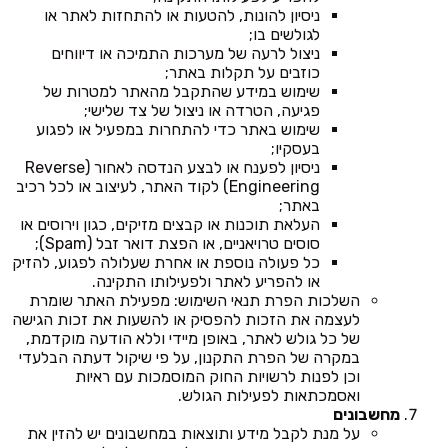
ניסיון להונות, להטעות או להתחזות לאתר או
לגולשים בו;
ניצול לרעה של מערכות התמיכה או דיווחים
כוזבים על תקלות באתר;
שימוש במידע שהתקבל מהאתר למטרות של
פגיעה, הטרדה או ניצול של צד שלישי;
שימוש באתר כדי להתחרות במפעיל או לפגוע
בעסקיו;
ניסיון לפענח או לבצע הנדסה לאחור (Reverse
Engineering) לקוד האתר, לעיצוב או לכל רכיב
באתר;
העלאת תוכנות או קבצים מזיקים, כגון וירוסים או
סוסים טרויאניים, או הפצת דואר זבל (Spam);
כל פעולה נוספת או אחרת שעלולה לפגוע, להזיק
או להפריע לאתר ולפעילותו התקינה.
השלכות הפרת תנאי השימוש: מפעילת האתר שומרת
לעצמה את הזכות להפסיק או להשעות את זכות הגישה
של כל גולש לאתר, באופן מיידי וללא הודעה מוקדמת,
במקרה של הפרת התקנון, על פי שיקול דעתה הבלעדי
וכן לפנות לרשויות החוק המוסמכות עם ראיות
ואסמכתאות לפעילות הגולש.
מחשבונים
על מנת לקבל מידע ותוצאות במחשבונים יש להזין את